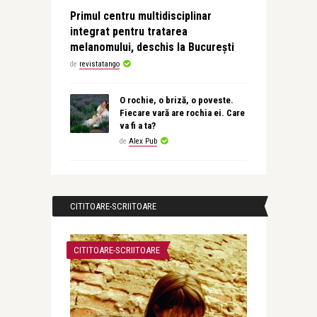
Primul centru multidisciplinar
integrat pentru tratarea
melanomului, deschis la București
de
revistatango
O rochie, o briză, o poveste.
Fiecare vară are rochia ei. Care
va fi a ta?
de
Alex Pub
CITITOARE-SCRIITOARE
CITITOARE-SCRIITOARE