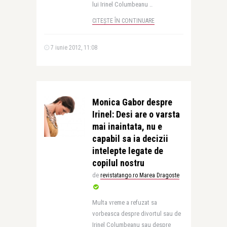
lui Irinel Columbeanu ..
CITEȘTE ÎN CONTINUARE
7 iunie 2012, 11:08
Monica Gabor despre
Irinel: Desi are o varsta
mai inaintata, nu e
capabil sa ia decizii
intelepte legate de
copilul nostru
de
revistatango.ro Marea Dragoste
Multa vreme a refuzat sa
vorbeasca despre divortul sau de
Irinel Columbeanu sau despre