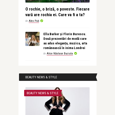
O rochie, o briză, o poveste. Fiecare
vară are rochia ei. Care va fi a ta?
de
Alex Pub
Ella Barker și Florin Burescu.
Două prezentări de modă care
au adus eleganța, muzica, arta
românească în inima Londrei
de
Alice Năstase Buciuta
BEAUTY NEWS & STYLE
BEAUTY NEWS & STYLE