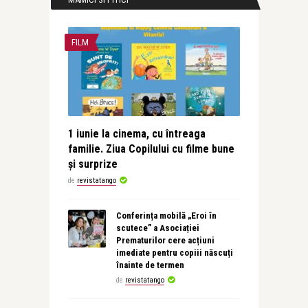
FILM
1 iunie la cinema, cu întreaga
familie. Ziua Copilului cu filme bune
și surprize
de
revistatango
Conferința mobilă „Eroi în
scutece” a Asociației
Prematurilor cere acțiuni
imediate pentru copiii născuți
înainte de termen
de
revistatango