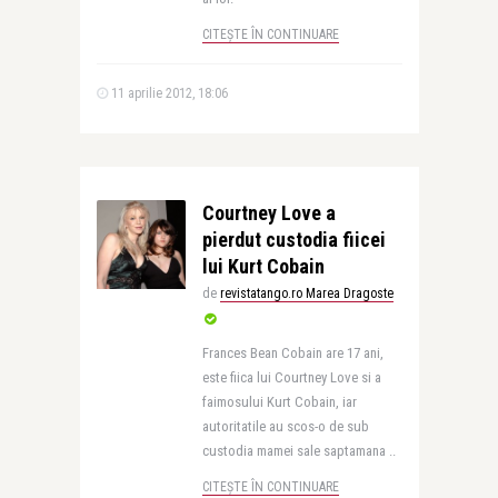
CITEȘTE ÎN CONTINUARE
11 aprilie 2012, 18:06
Courtney Love a
pierdut custodia fiicei
lui Kurt Cobain
de
revistatango.ro Marea Dragoste
Frances Bean Cobain are 17 ani,
este fiica lui Courtney Love si a
faimosului Kurt Cobain, iar
autoritatile au scos-o de sub
custodia mamei sale saptamana ..
CITEȘTE ÎN CONTINUARE