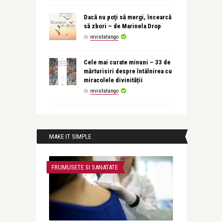
Dacă nu poţi să mergi, încearcă
să zbori – de Marinela Drop
de
revistatango
Cele mai curate minuni – 33 de
mărturisiri despre întâlnirea cu
miracolele divinității
de
revistatango
MAKE IT SIMPLE
FRUMUSETE SI SANATATE