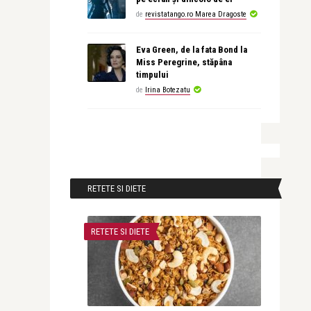
de
revistatango.ro Marea Dragoste
Eva Green, de la fata Bond la
Miss Peregrine, stăpâna
timpului
de
Irina Botezatu
RETETE SI DIETE
RETETE SI DIETE