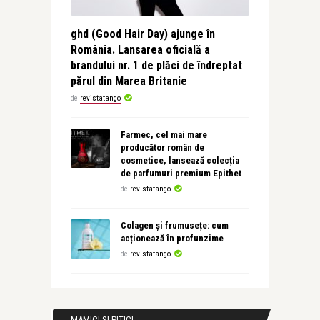
ghd (Good Hair Day) ajunge în
România. Lansarea oficială a
brandului nr. 1 de plăci de îndreptat
părul din Marea Britanie
de
revistatango
Farmec, cel mai mare
producător român de
cosmetice, lansează colecția
de parfumuri premium Epithet
de
revistatango
Colagen și frumusețe: cum
acționează în profunzime
de
revistatango
MAMICI SI PITICI