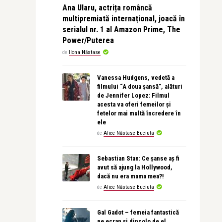
Ana Ularu, actrița româncă
multipremiată internațional, joacă în
serialul nr. 1 al Amazon Prime, The
Power/Puterea
de
Ilona Năstase
Vanessa Hudgens, vedetă a
filmului “A doua șansă”, alături
de Jennifer Lopez: Filmul
acesta va oferi femeilor și
fetelor mai multă încredere în
ele
de
Alice Năstase Buciuta
Sebastian Stan: Ce șanse aș fi
avut să ajung la Hollywood,
dacă nu era mama mea?!
de
Alice Năstase Buciuta
Gal Gadot – femeia fantastică
pe ecran și dincolo de el