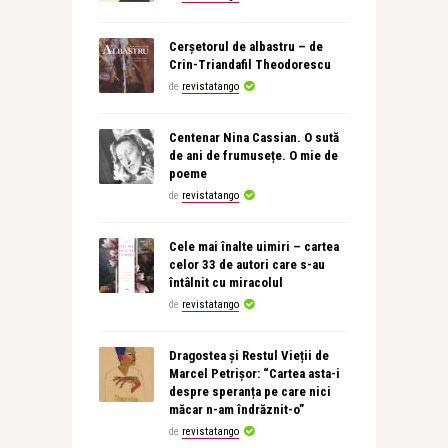
Cerșetorul de albastru – de
Crin-Triandafil Theodorescu
de
revistatango
Centenar Nina Cassian. O sută
de ani de frumusețe. O mie de
poeme
de
revistatango
Cele mai înalte uimiri – cartea
celor 33 de autori care s-au
întâlnit cu miracolul
de
revistatango
Dragostea și Restul Vieții de
Marcel Petrișor: “Cartea asta-i
despre speranța pe care nici
măcar n-am îndrăznit-o”
de
revistatango