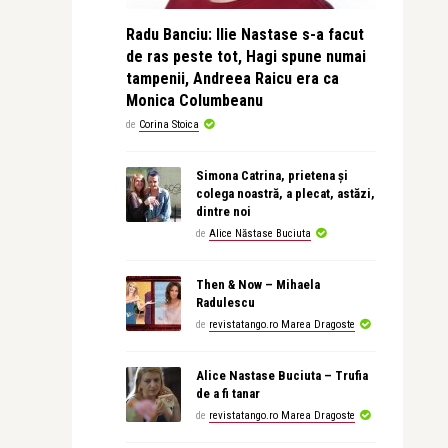
Radu Banciu: Ilie Nastase s-a facut
de ras peste tot, Hagi spune numai
tampenii, Andreea Raicu era ca
Monica Columbeanu
de
Corina Stoica
Simona Catrina, prietena și
colega noastră, a plecat, astăzi,
dintre noi
de
Alice Năstase Buciuta
Then & Now – Mihaela
Radulescu
de
revistatango.ro Marea Dragoste
Alice Nastase Buciuta – Trufia
de a fi tanar
de
revistatango.ro Marea Dragoste