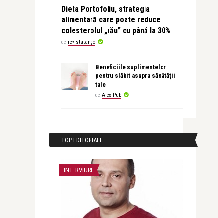
Dieta Portofoliu, strategia
alimentară care poate reduce
colesterolul „rău” cu până la 30%
de
revistatango
Beneficiile suplimentelor
pentru slăbit asupra sănătății
tale
de
Alex Pub
TOP EDITORIALE
INTERVIURI