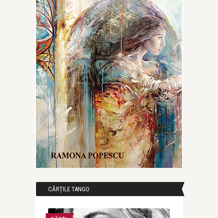
CĂRȚILE TANGO