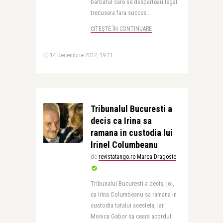
barbatul care se desparteau legal
trecusera fara succes ..
CITEȘTE ÎN CONTINUARE
14 decembrie 2012, 19:11
Tribunalul Bucuresti a
decis ca Irina sa
ramana in custodia lui
Irinel Columbeanu
de
revistatango.ro Marea Dragoste
Tribunalul Bucuresti a decis, joi,
ca Irina Columbeanu sa ramana in
custodia tatalui acesteia, iar
Monica Gabor sa ceara acordul