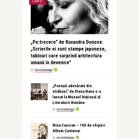
CĂRȚI
„Pe:trecere” de Ruxandra Donose.
„Scrierile ei sunt stampe japoneze,
tablouri care surprind arhitectura
umană în devenire”
de
revistatango
„Povești adevărate din
străbuni” de Elena Nane s-a
lansat la Muzeul Național al
Literaturii Române
de
revistatango
Nina Cassian – 100 de chipuri.
Album Centenar
de
revistatango