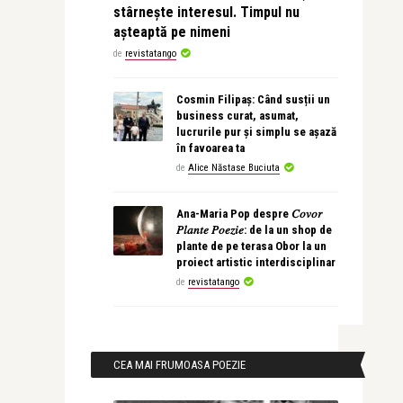
stârnește interesul. Timpul nu
așteaptă pe nimeni
de
revistatango
Cosmin Filipaș: Când susții un
business curat, asumat,
lucrurile pur și simplu se așază
în favoarea ta
de
Alice Năstase Buciuta
Ana-Maria Pop despre 𝐶𝑜𝑣𝑜𝑟
𝑃𝑙𝑎𝑛𝑡𝑒 𝑃𝑜𝑒𝑧𝑖𝑒: de la un shop de
plante de pe terasa Obor la un
proiect artistic interdisciplinar
de
revistatango
CEA MAI FRUMOASA POEZIE