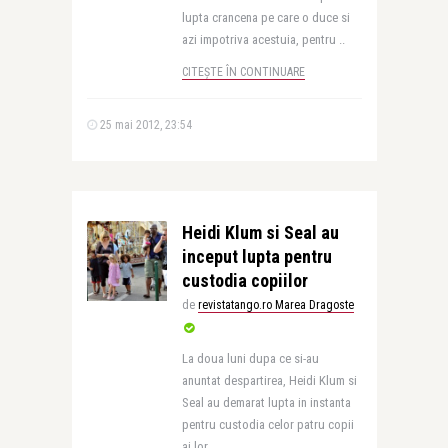
lupta crancena pe care o duce si
azi impotriva acestuia, pentru ..
CITEȘTE ÎN CONTINUARE
25 mai 2012, 23:54
Heidi Klum si Seal au
inceput lupta pentru
custodia copiilor
de
revistatango.ro Marea Dragoste
La doua luni dupa ce si-au
anuntat despartirea, Heidi Klum si
Seal au demarat lupta in instanta
pentru custodia celor patru copii
ai lor.