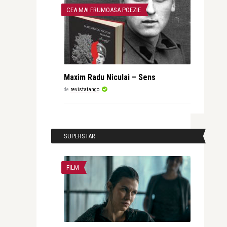
CEA MAI FRUMOASA POEZIE
Maxim Radu Niculai – Sens
de
revistatango
SUPERSTAR
FILM