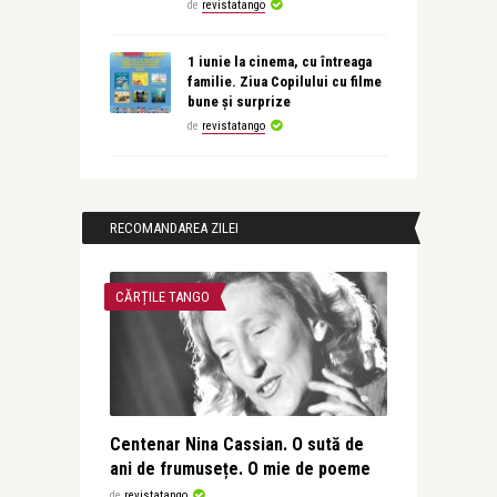
de
revistatango
1 iunie la cinema, cu întreaga
familie. Ziua Copilului cu filme
bune și surprize
de
revistatango
RECOMANDAREA ZILEI
CĂRȚILE TANGO
Centenar Nina Cassian. O sută de
ani de frumusețe. O mie de poeme
de
revistatango