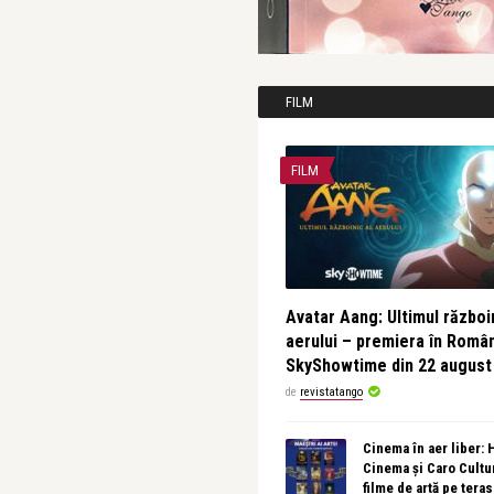
FILM
FILM
Avatar Aang: Ultimul războin
aerului – premiera în Româ
SkyShowtime din 22 august
de
revistatango
Cinema în aer liber:
Cinema și Caro Cultu
filme de artă pe tera