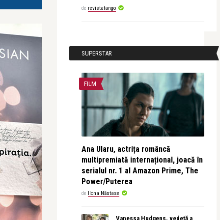
de
revistatango
SUPERSTAR
FILM
Ana Ularu, actrița româncă
multipremiată internațional, joacă în
serialul nr. 1 al Amazon Prime, The
Power/Puterea
de
Ilona Năstase
Vanessa Hudgens, vedetă a