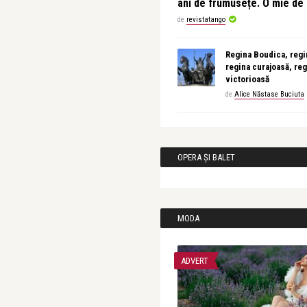
ani de frumusețe. O mie d
de
revistatango
Regina Boudica, regin
regina curajoasă, reg
victorioasă
de
Alice Năstase Buciuta
OPERA ȘI BALET
MODA
ADVERT