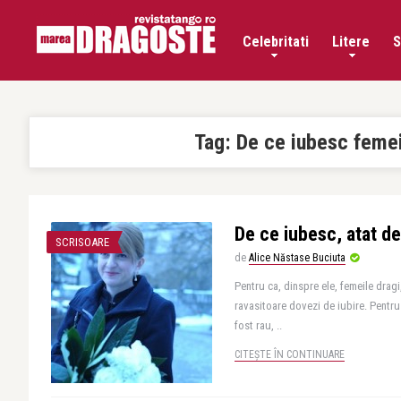
Celebritati
Litere
S
Tag:
De ce iubesc feme
De ce iubesc, atat de
SCRISOARE
de
Alice Năstase Buciuta
Pentru ca, dinspre ele, femeile dragi
ravasitoare dovezi de iubire. Pentru
fost rau, ..
CITEȘTE ÎN CONTINUARE