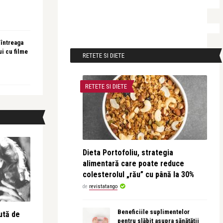
 întreaga
ui cu filme
RETETE SI DIETE
RETETE SI DIETE
Dieta Portofoliu, strategia
alimentară care poate reduce
colesterolul „rău” cu până la 30%
de
revistatango
Beneficiile suplimentelor
ută de
pentru slăbit asupra sănătății