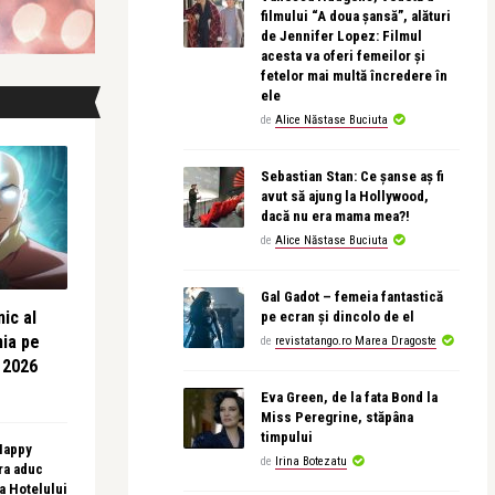
filmului “A doua șansă”, alături
de Jennifer Lopez: Filmul
acesta va oferi femeilor și
fetelor mai multă încredere în
ele
de
Alice Năstase Buciuta
Sebastian Stan: Ce șanse aș fi
avut să ajung la Hollywood,
dacă nu era mama mea?!
de
Alice Năstase Buciuta
Gal Gadot – femeia fantastică
ic al
pe ecran și dincolo de el
nia pe
de
revistatango.ro Marea Dragoste
 2026
Eva Green, de la fata Bond la
Miss Peregrine, stăpâna
timpului
 Happy
de
Irina Botezatu
ra aduc
sa Hotelului