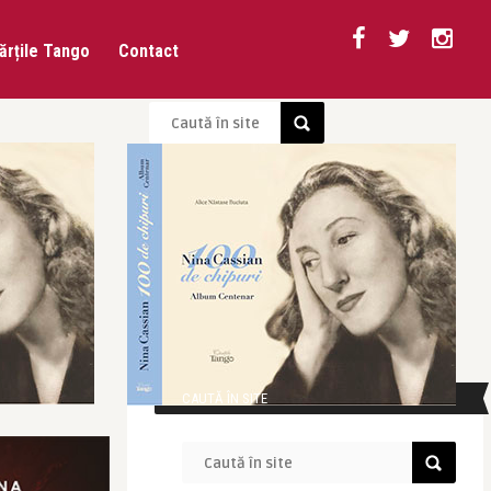
ărțile Tango
Contact
CAUTĂ ÎN SITE