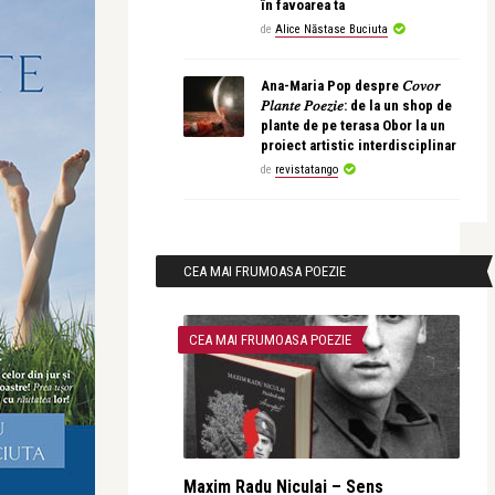
în favoarea ta
de
Alice Năstase Buciuta
Ana-Maria Pop despre 𝐶𝑜𝑣𝑜𝑟
𝑃𝑙𝑎𝑛𝑡𝑒 𝑃𝑜𝑒𝑧𝑖𝑒: de la un shop de
plante de pe terasa Obor la un
proiect artistic interdisciplinar
de
revistatango
CEA MAI FRUMOASA POEZIE
CEA MAI FRUMOASA POEZIE
Maxim Radu Niculai – Sens