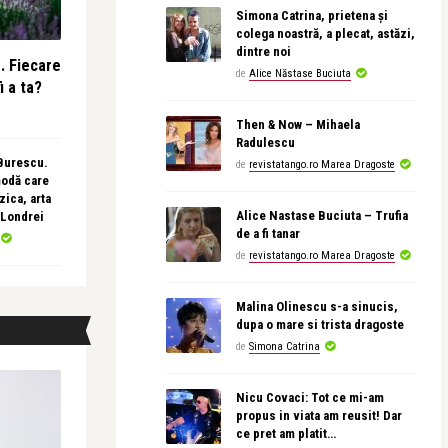
Simona Catrina, prietena și
colega noastră, a plecat, astăzi,
dintre noi
e. Fiecare
de
Alice Năstase Buciuta
i a ta?
Then & Now – Mihaela
Radulescu
 Burescu.
de
revistatango.ro Marea Dragoste
modă care
ica, arta
Alice Nastase Buciuta – Trufia
 Londrei
de a fi tanar
de
revistatango.ro Marea Dragoste
Malina Olinescu s-a sinucis,
dupa o mare si trista dragoste
de
Simona Catrina
Nicu Covaci: Tot ce mi-am
propus in viata am reusit! Dar
ce pret am platit…