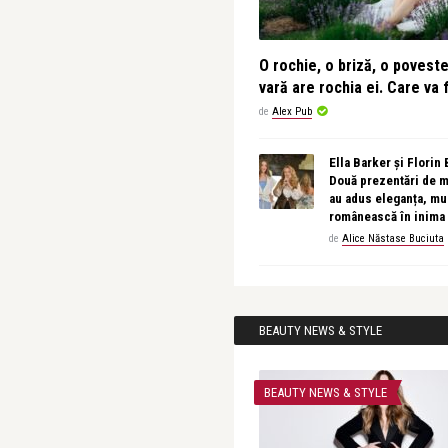
O rochie, o briză, o povest
vară are rochia ei. Care va f
de
Alex Pub
Ella Barker și Florin
Două prezentări de 
au adus eleganța, muz
românească în inima
de
Alice Năstase Buciuta
BEAUTY NEWS & STYLE
BEAUTY NEWS & STYLE