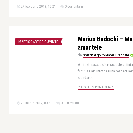
27 februarie 2013, 16:21
0 Comentarii
Marius Bodochi – Ma
MARTISOARE DE CUVINTE
amantele
de
revistatango.ro Marea Dragoste
Am fost nascut si crescut de o fiint
facut sa am intotdeauna respect nem
standarde ..
CITEȘTE ÎN CONTINUARE
29 martie 2012, 00:21
0 Comentarii