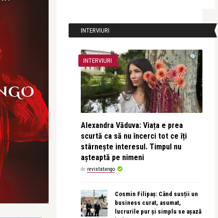
INTERVIURI
INTERVIURI
Alexandra Văduva: Viața e prea
scurtă ca să nu încerci tot ce îți
stârnește interesul. Timpul nu
așteaptă pe nimeni
de
revistatango
Cosmin Filipaș: Când susții un
business curat, asumat,
lucrurile pur și simplu se așază