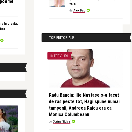
e poeme
tale
de
Alex Pub
a biciuită,
ina
TOP EDITORIALE
INTERVIURI
Radu Banciu: Ilie Nastase s-a facut
de ras peste tot, Hagi spune numai
tampenii, Andreea Raicu era ca
Monica Columbeanu
de
Corina Stoica