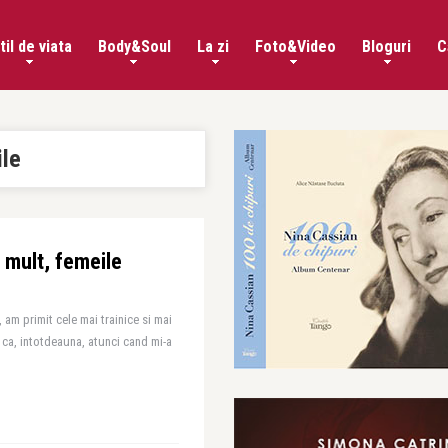
til de viata
Body&Soul
La zi
Foto&Video
Bloguri
C
ile
 mult, femeile
, am primit cele mai trainice si mai
 ca, intotdeauna, atunci cand mi-a