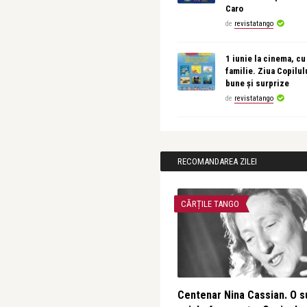
Caro
de
revistatango
1 iunie la cinema, cu
familie. Ziua Copilul
bune și surprize
de
revistatango
RECOMANDAREA ZILEI
CĂRȚILE TANGO
Centenar Nina Cassian. O s