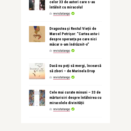
celor 33 de autori care s-au
întâlnit cu miracolul
de
revistatango
Dragostea și Restul Vieții de
Marcel Petrișor: “Cartea asta-i
despre speranța pe care nici
măcar n-am îndrăznit-o”
de
revistatango
Dacă nu poţi să mergi, încearcă
să zbori – de Marinela Drop
de
revistatango
Cele mai curate minuni – 33 de
mărturisiri despre întâlnirea cu
miracolele divinității
de
revistatango