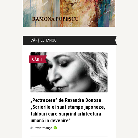
CĂRȚILE TANGO
CĂRȚI
„Pe:trecere” de Ruxandra Donose.
„Scrierile ei sunt stampe japoneze,
tablouri care surprind arhitectura
umană în devenire”
de
revistatango