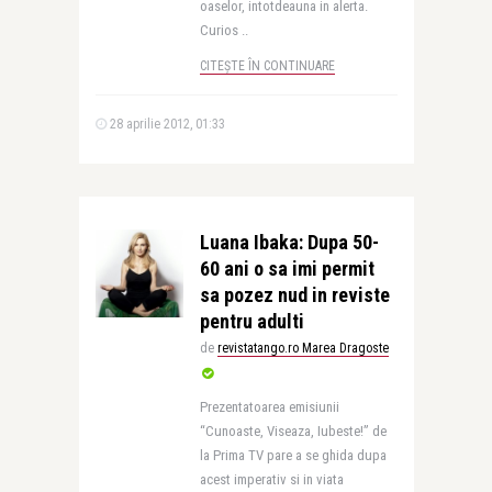
oaselor, intotdeauna in alerta.
Curios ..
CITEȘTE ÎN CONTINUARE
28 aprilie 2012, 01:33
Luana Ibaka: Dupa 50-
60 ani o sa imi permit
sa pozez nud in reviste
pentru adulti
de
revistatango.ro Marea Dragoste
Prezentatoarea emisiunii
“Cunoaste, Viseaza, Iubeste!” de
la Prima TV pare a se ghida dupa
acest imperativ si in viata