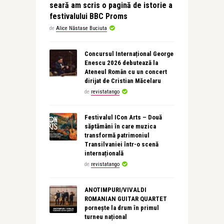
seară am scris o pagină de istorie a
festivalului BBC Proms
de
Alice Năstase Buciuta
Concursul Internațional George
Enescu 2026 debutează la
Ateneul Român cu un concert
dirijat de Cristian Măcelaru
de
revistatango
Festivalul ICon Arts – Două
săptămâni în care muzica
transformă patrimoniul
Transilvaniei într-o scenă
internațională
de
revistatango
ANOTIMPURI/VIVALDI
ROMANIAN GUITAR QUARTET
pornește la drum în primul
turneu național