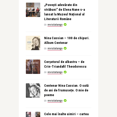
„Povești adevărate din
străbuni” de Elena Nane s-a
lansat la Muzeul Național al
Literaturii Române
de
revistatango
Nina Cassian – 100 de chipuri.
Album Centenar
de
revistatango
Cerșetorul de albastru – de
Crin-Triandafil Theodorescu
de
revistatango
Centenar Nina Cassian. O sută
de ani de frumusețe. O mie de
poeme
de
revistatango
Cele mai înalte uimiri – cartea