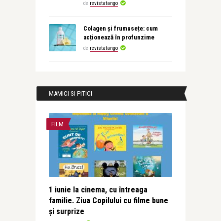
de
revistatango
Colagen și frumusețe: cum
acționează în profunzime
de
revistatango
MAMICI SI PITICI
FILM
1 iunie la cinema, cu întreaga
familie. Ziua Copilului cu filme bune
și surprize