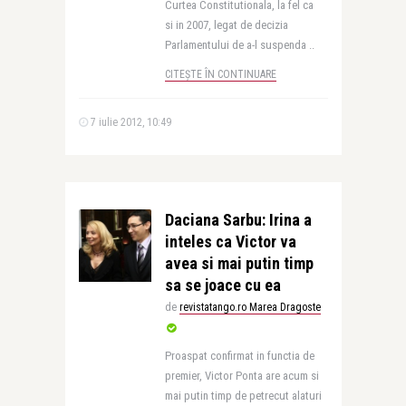
Curtea Constitutionala, la fel ca
si in 2007, legat de decizia
Parlamentului de a-l suspenda ..
CITEȘTE ÎN CONTINUARE
7 iulie 2012, 10:49
Daciana Sarbu: Irina a
inteles ca Victor va
avea si mai putin timp
sa se joace cu ea
de
revistatango.ro Marea Dragoste
Proaspat confirmat in functia de
premier, Victor Ponta are acum si
mai putin timp de petrecut alaturi