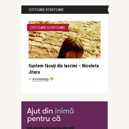
CITITOARE-SCRIITOARE
CITITOARE-SCRIITOARE
Suntem făcuţi din lacrimi – Nicoleta
Jitaru
de
revistatango