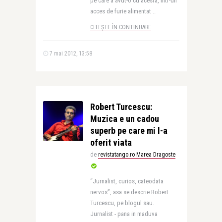
pe care a avut-o cu acesta, intr-un
acces de furie alimentat ..
CITEȘTE ÎN CONTINUARE
7 mai 2012, 13:58
Robert Turcescu:
Muzica e un cadou
superb pe care mi l-a
oferit viata
de
revistatango.ro Marea Dragoste
“Jurnalist, curios, cateodata
nervos”, asa se descrie Robert
Turcescu, pe blogul sau.
Jurnalist - pana in maduva