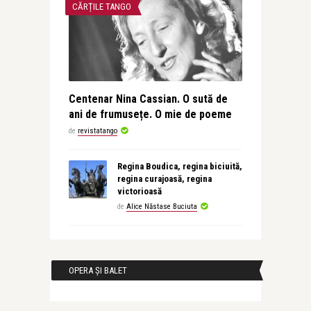
CĂRȚILE TANGO
Centenar Nina Cassian. O sută de
ani de frumusețe. O mie de poeme
de
revistatango
Regina Boudica, regina biciuită,
regina curajoasă, regina
victorioasă
de
Alice Năstase Buciuta
OPERA ȘI BALET