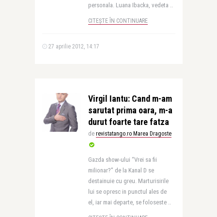
personala. Luana Ibacka, vedeta ..
CITEȘTE ÎN CONTINUARE
27 aprilie 2012, 14:17
Virgil Iantu: Cand m-am
sarutat prima oara, m-a
durut foarte tare fatza
de
revistatango.ro Marea Dragoste
Gazda show-ului “Vrei sa fii
milionar?” de la Kanal D se
destainuie cu greu. Marturisirile
lui se opresc in punctul ales de
el, iar mai departe, se foloseste ..