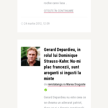
rochie care-i lasa ..
CITEȘTE ÎN CONTINUARE
24 martie 2012, 12:09
Gerard Depardieu, in
rolul lui Dominique
Strauss-Kahn: Nu-mi
plac francezii, sunt
aroganti si ingusti la
minte
de
revistatango.ro Marea Dragoste
Gerard Depardieu nu este ceea ce
se cheama un adevarat patriot,
dupa ce si-a descris conationalii