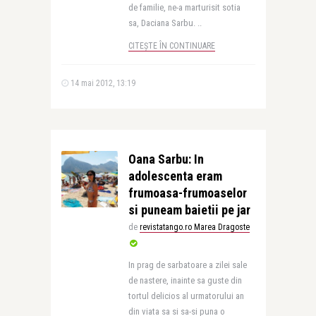
de familie, ne-a marturisit sotia
sa, Daciana Sarbu. ..
CITEȘTE ÎN CONTINUARE
14 mai 2012, 13:19
Oana Sarbu: In
adolescenta eram
frumoasa-frumoaselor
si puneam baietii pe jar
de
revistatango.ro Marea Dragoste
In prag de sarbatoare a zilei sale
de nastere, inainte sa guste din
tortul delicios al urmatorului an
din viata sa si sa-si puna o