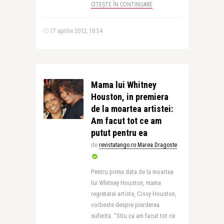
CITEȘTE ÎN CONTINUARE
17 aprilie 2012, 18:54
Mama lui Whitney
Houston, in premiera
de la moartea artistei:
Am facut tot ce am
putut pentru ea
de
revistatango.ro Marea Dragoste
Pentru prima data de la moartea
lui Whitney Houston, mama
regretatei artiste, Cissy Houston,
vorbeste despre pierderea
suferita. “Stiu ca am facut tot ce