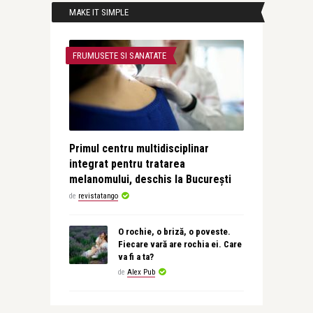
MAKE IT SIMPLE
FRUMUSETE SI SANATATE
Primul centru multidisciplinar
integrat pentru tratarea
melanomului, deschis la București
de
revistatango
O rochie, o briză, o poveste.
Fiecare vară are rochia ei. Care
va fi a ta?
de
Alex Pub