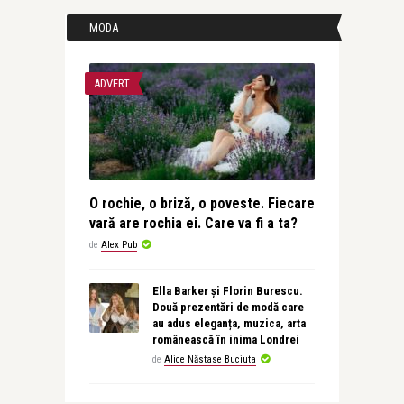
MODA
ADVERT
O rochie, o briză, o poveste. Fiecare
vară are rochia ei. Care va fi a ta?
de
Alex Pub
Ella Barker și Florin Burescu.
Două prezentări de modă care
au adus eleganța, muzica, arta
românească în inima Londrei
de
Alice Năstase Buciuta