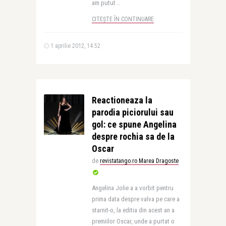
am putut ..
CITEȘTE ÎN CONTINUARE
1 aprilie 2012, 14:52
Reactioneaza la
parodia piciorului sau
gol: ce spune Angelina
despre rochia sa de la
Oscar
de
revistatango.ro Marea Dragoste
Angelina Jolie a a vorbit pentru
prima data despre valva pe care a
starnit-o, la editia din acest an a
premiilor Oscar, unde a purtat o