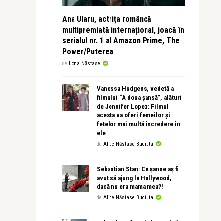
Ana Ularu, actrița româncă
multipremiată internațional, joacă în
serialul nr. 1 al Amazon Prime, The
Power/Puterea
de
Ilona Năstase
Vanessa Hudgens, vedetă a
filmului “A doua șansă”, alături
de Jennifer Lopez: Filmul
acesta va oferi femeilor și
fetelor mai multă încredere în
ele
de
Alice Năstase Buciuta
Sebastian Stan: Ce șanse aș fi
avut să ajung la Hollywood,
dacă nu era mama mea?!
de
Alice Năstase Buciuta