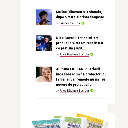
Malina Olinescu s-a sinucis,
dupa o mare si trista dragoste
de
Simona Catrina
Nicu Covaci: Tot ce mi-am
propus in viata am reusit! Dar
ce pret am platit…
de
Alice Năstase Buciuta
AURORA LIICEANU: Barbatii
inca doresc sa fie protectori cu
femeile, dar femeile nu mai au
nevoie de protectia lor
de
Alice Năstase Buciuta