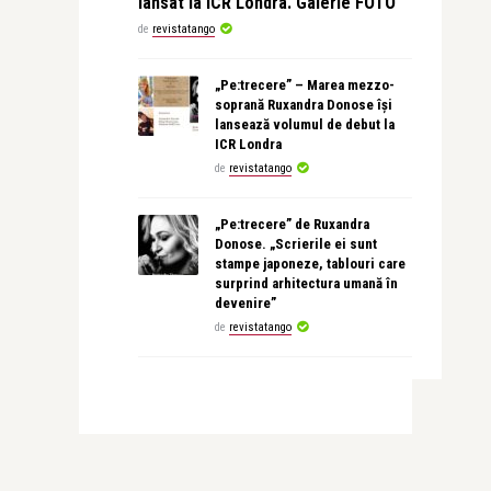
lansat la ICR Londra. Galerie FOTO
de
revistatango
„Pe:trecere” – Marea mezzo-
soprană Ruxandra Donose își
lansează volumul de debut la
ICR Londra
de
revistatango
„Pe:trecere” de Ruxandra
Donose. „Scrierile ei sunt
stampe japoneze, tablouri care
surprind arhitectura umană în
devenire”
de
revistatango