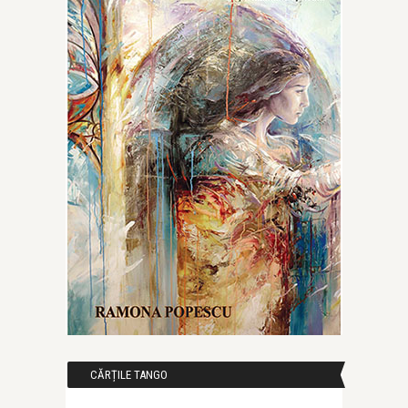
CĂRȚILE TANGO