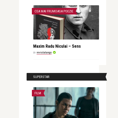
CEA MAI FRUMOASA POEZIE
Maxim Radu Niculai – Sens
de
revistatango
SUPERSTAR
FILM