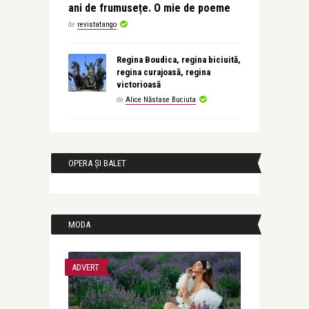
ani de frumusețe. O mie de poeme
de
revistatango
Regina Boudica, regina biciuită,
regina curajoasă, regina
victorioasă
de
Alice Năstase Buciuta
OPERA ȘI BALET
MODA
ADVERT