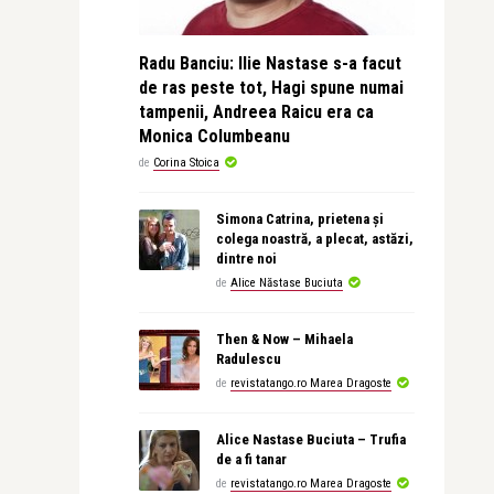
Radu Banciu: Ilie Nastase s-a facut
de ras peste tot, Hagi spune numai
tampenii, Andreea Raicu era ca
Monica Columbeanu
de
Corina Stoica
Simona Catrina, prietena și
colega noastră, a plecat, astăzi,
dintre noi
de
Alice Năstase Buciuta
Then & Now – Mihaela
Radulescu
de
revistatango.ro Marea Dragoste
Alice Nastase Buciuta – Trufia
de a fi tanar
de
revistatango.ro Marea Dragoste