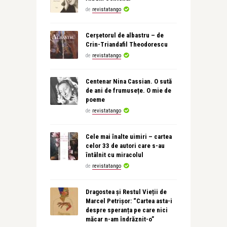
de
revistatango
Cerșetorul de albastru – de
Crin-Triandafil Theodorescu
de
revistatango
Centenar Nina Cassian. O sută
de ani de frumusețe. O mie de
poeme
de
revistatango
Cele mai înalte uimiri – cartea
celor 33 de autori care s-au
întâlnit cu miracolul
de
revistatango
Dragostea și Restul Vieții de
Marcel Petrișor: “Cartea asta-i
despre speranța pe care nici
măcar n-am îndrăznit-o”