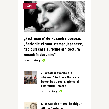
CĂRȚI
„Pe:trecere” de Ruxandra Donose.
„Scrierile ei sunt stampe japoneze,
tablouri care surprind arhitectura
umană în devenire”
de
revistatango
„Povești adevărate din
străbuni” de Elena Nane s-a
lansat la Muzeul Național al
Literaturii Române
de
revistatango
Nina Cassian – 100 de chipuri.
Album Centenar