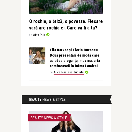
O rochie, o briză, o poveste. Fiecare
vară are rochia ei. Care va fi a ta?
de
Alex Pub
Ella Barker și Florin Burescu.
Două prezentări de modă care
au adus eleganța, muzica, arta
românească în inima Londrei
de
Alice Năstase Buciuta
BEAUTY NEWS & STYLE
BEAUTY NEWS & STYLE