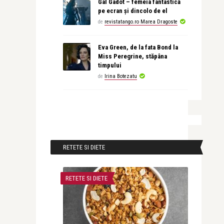
Gal Gadot – femeia fantastică
pe ecran și dincolo de el
de
revistatango.ro Marea Dragoste
Eva Green, de la fata Bond la
Miss Peregrine, stăpâna
timpului
de
Irina Botezatu
RETETE SI DIETE
RETETE SI DIETE