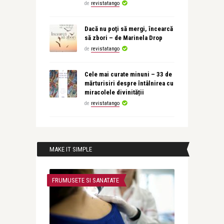
de
revistatango
Dacă nu poţi să mergi, încearcă
să zbori – de Marinela Drop
de
revistatango
Cele mai curate minuni – 33 de
mărturisiri despre întâlnirea cu
miracolele divinității
de
revistatango
MAKE IT SIMPLE
FRUMUSETE SI SANATATE