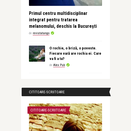
Primul centru multidisciplinar
integrat pentru tratarea
melanomului, deschis la București
de
revistatango
O rochie, o briză, o poveste.
Fiecare vară are rochia ei. Care
va fi a ta?
de
Alex Pub
CITITOARE-SCRIITOARE
CITITOARE-SCRIITOARE