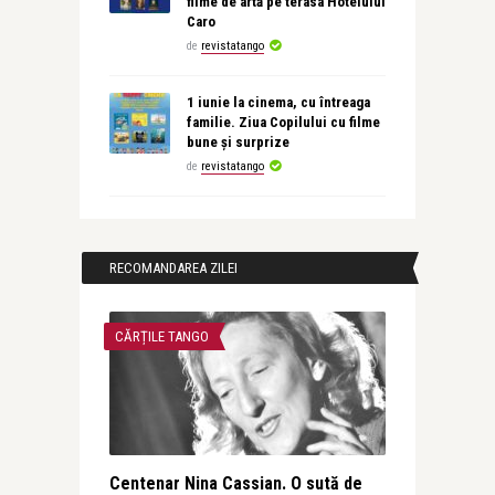
filme de artă pe terasa Hotelului
Caro
de
revistatango
1 iunie la cinema, cu întreaga
familie. Ziua Copilului cu filme
bune și surprize
de
revistatango
RECOMANDAREA ZILEI
CĂRȚILE TANGO
Centenar Nina Cassian. O sută de