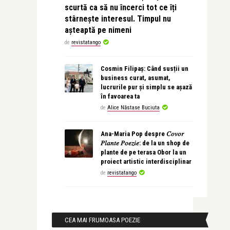
scurtă ca să nu încerci tot ce îți
stârnește interesul. Timpul nu
așteaptă pe nimeni
de
revistatango
Cosmin Filipaș: Când susții un
business curat, asumat,
lucrurile pur și simplu se așază
în favoarea ta
de
Alice Năstase Buciuta
Ana-Maria Pop despre 𝐶𝑜𝑣𝑜𝑟
𝑃𝑙𝑎𝑛𝑡𝑒 𝑃𝑜𝑒𝑧𝑖𝑒: de la un shop de
plante de pe terasa Obor la un
proiect artistic interdisciplinar
de
revistatango
CEA MAI FRUMOASA POEZIE