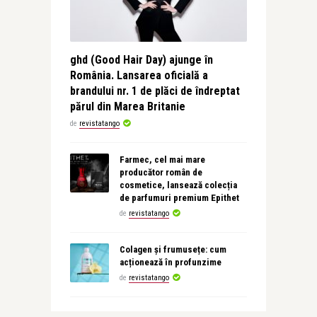
ghd (Good Hair Day) ajunge în
România. Lansarea oficială a
brandului nr. 1 de plăci de îndreptat
părul din Marea Britanie
de
revistatango
Farmec, cel mai mare
producător român de
cosmetice, lansează colecția
de parfumuri premium Epithet
de
revistatango
Colagen și frumusețe: cum
acționează în profunzime
de
revistatango