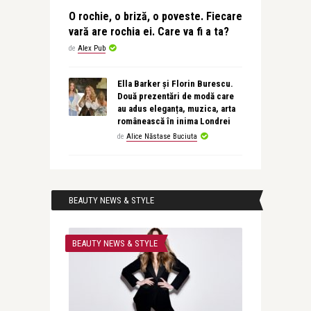
O rochie, o briză, o poveste. Fiecare
vară are rochia ei. Care va fi a ta?
de
Alex Pub
Ella Barker și Florin Burescu.
Două prezentări de modă care
au adus eleganța, muzica, arta
românească în inima Londrei
de
Alice Năstase Buciuta
BEAUTY NEWS & STYLE
BEAUTY NEWS & STYLE