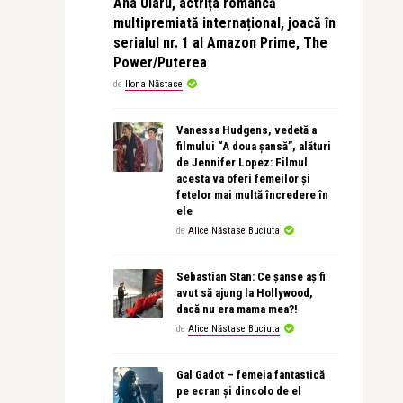
Ana Ularu, actrița româncă
multipremiată internațional, joacă în
serialul nr. 1 al Amazon Prime, The
Power/Puterea
de
Ilona Năstase
Vanessa Hudgens, vedetă a
filmului “A doua șansă”, alături
de Jennifer Lopez: Filmul
acesta va oferi femeilor și
fetelor mai multă încredere în
ele
de
Alice Năstase Buciuta
Sebastian Stan: Ce șanse aș fi
avut să ajung la Hollywood,
dacă nu era mama mea?!
de
Alice Năstase Buciuta
Gal Gadot – femeia fantastică
pe ecran și dincolo de el