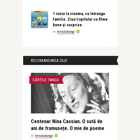
1 iunie la cinema, cu întreaga
familie. Ziua Copilului cu filme
bune și surprize
de
revistatango
RECOMANDAREA ZILEI
CĂRȚILE TANGO
Centenar Nina Cassian. O sută de
ani de frumusețe. O mie de poeme
de
revistatango