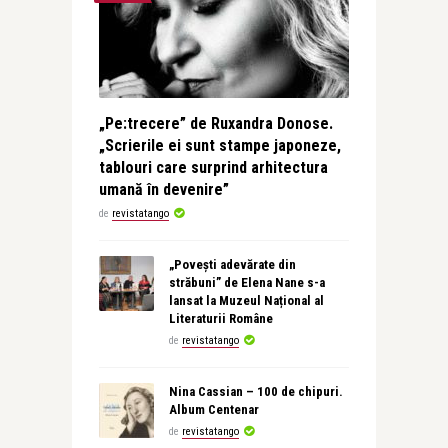
„Pe:trecere” de Ruxandra Donose.
„Scrierile ei sunt stampe japoneze,
tablouri care surprind arhitectura
umană în devenire”
de
revistatango
„Povești adevărate din
străbuni” de Elena Nane s-a
lansat la Muzeul Național al
Literaturii Române
de
revistatango
Nina Cassian – 100 de chipuri.
Album Centenar
de
revistatango