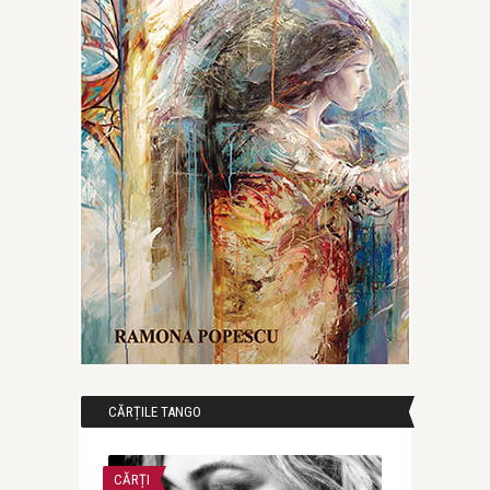
CĂRȚILE TANGO
CĂRȚI