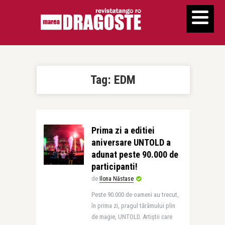
Tag:
EDM
Prima zi a editiei
aniversare UNTOLD a
adunat peste 90.000 de
participanti!
de
Ilona Năstase
Peste 90.000 de oameni au trecut,
în prima zi, pragul tărâmului plin
de magie, UNTOLD. Artiștii care