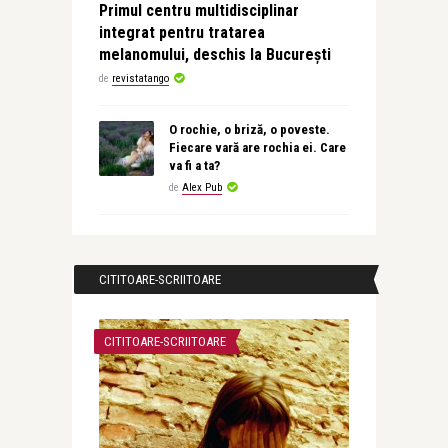
Primul centru multidisciplinar
integrat pentru tratarea
melanomului, deschis la București
de
revistatango
O rochie, o briză, o poveste.
Fiecare vară are rochia ei. Care
va fi a ta?
de
Alex Pub
CITITOARE-SCRIITOARE
CITITOARE-SCRIITOARE