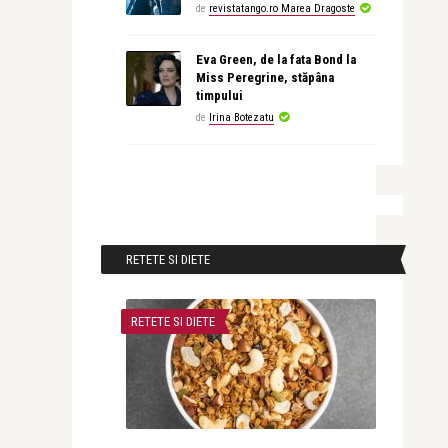
de
revistatango.ro Marea Dragoste
Eva Green, de la fata Bond la
Miss Peregrine, stăpâna
timpului
de
Irina Botezatu
RETETE SI DIETE
RETETE SI DIETE