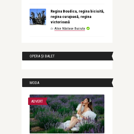
Regina Boudica, regina biciuită,
regina curajoasă, regina
victorioasă
de
Alice Năstase Buciuta
OPERA ȘI BALET
MODA
ADVERT