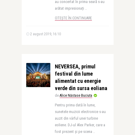
au concertat în prima seară s-au
arătat impresionați ..
CITEȘTE ÎN CONTINUARE
2 august 2019, 16:10
NEVERSEA, primul
festival din lume
alimentat cu energie
verde din sursa eoliana
de
Alice Năstase Buciuta
Pentru prima dată în lume,
sunetele muzicii electronice s-au
auzit din vârful unei turbine
eoliene. DJ-ul Alex Parker, care a
fost prezent și pe scena ..