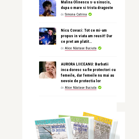
Malina Olinescu s-a sinucis,
dupa o mare si trista dragoste
de
Simona Catrina
Nicu Covaci: Tot ce mi-am
propus in viata am reusit! Dar
ce pret am platit…
de
Alice Năstase Buciuta
AURORA LIICEANU: Barbatii
inca doresc sa fie protectori cu
femeile, dar femeile nu mai au
nevoie de protectia lor
de
Alice Năstase Buciuta