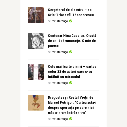
Cerșetorul de albastru – de
Crin-Triandafil Theodorescu
de
revistatango
Centenar Nina Cassian. O sută
de ani de frumusețe. O mie de
poeme
de
revistatango
Cele mai înalte uimiri – cartea
celor 33 de autori care s-au
întâlnit cu miracolul
de
revistatango
Dragostea și Restul Vieții de
Marcel Petrișor: “Cartea asta-i
despre speranța pe care nici
măcar n-am îndrăznit-o”
de
revistatango