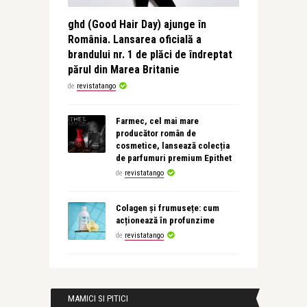
ghd (Good Hair Day) ajunge în
România. Lansarea oficială a
brandului nr. 1 de plăci de îndreptat
părul din Marea Britanie
de
revistatango
Farmec, cel mai mare
producător român de
cosmetice, lansează colecția
de parfumuri premium Epithet
de
revistatango
Colagen și frumusețe: cum
acționează în profunzime
de
revistatango
MAMICI SI PITICI