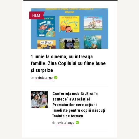
FILM
1 iunie la cinema, cu întreaga
familie. Ziua Copilului cu filme bune
și surprize
de
revistatango
Conferința mobilă „Eroi în
scutece” a Asociației
Prematurilor cere acțiuni
imediate pentru copiii născuți
înainte de termen
de
revistatango