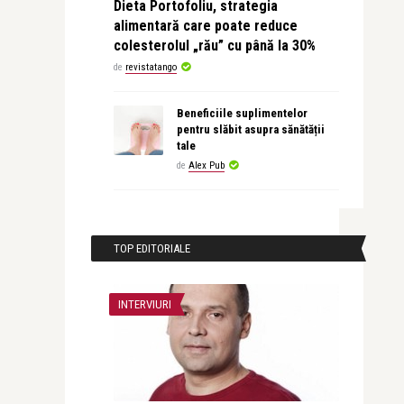
Dieta Portofoliu, strategia
alimentară care poate reduce
colesterolul „rău” cu până la 30%
de
revistatango
Beneficiile suplimentelor
pentru slăbit asupra sănătății
tale
de
Alex Pub
TOP EDITORIALE
INTERVIURI