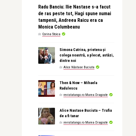
Radu Banciu: Ilie Nastase s-a facut
de ras peste tot, Hagi spune numai
tampenii, Andreea Raicu era ca
Monica Columbeanu
de
Corina Stoica
Simona Catrina, prietena și
colega noastră, a plecat, astăzi,
dintre noi
de
Alice Năstase Buciuta
Then & Now – Mihaela
Radulescu
de
revistatango.ro Marea Dragoste
Alice Nastase Buciuta – Trufia
de a fi tanar
de
revistatango.ro Marea Dragoste