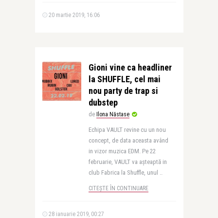
20 martie 2019, 16:06
Gioni vine ca headliner
la SHUFFLE, cel mai
nou party de trap si
dubstep
de
Ilona Năstase
Echipa VAULT revine cu un nou
concept, de data aceasta având
in vizor muzica EDM. Pe 22
februarie, VAULT va așteaptă in
club Fabrica la Shuffle, unul ..
CITEȘTE ÎN CONTINUARE
28 ianuarie 2019, 00:27