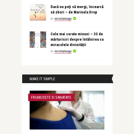
Dacă nu poţi să mergi, încearcă
să zbori – de Marinela Drop
de
revistatango
Cele mai curate minuni – 33 de
mărturisiri despre întâlnirea cu
miracolele divinității
de
revistatango
MAKE IT SIMPLE
FRUMUSETE SI SANATATE