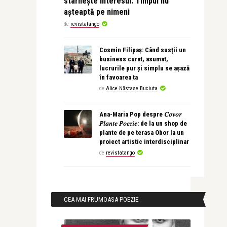
stârnește interesul. Timpul nu
așteaptă pe nimeni
de
revistatango
Cosmin Filipaș: Când susții un
business curat, asumat,
lucrurile pur și simplu se așază
în favoarea ta
de
Alice Năstase Buciuta
Ana-Maria Pop despre 𝐶𝑜𝑣𝑜𝑟
𝑃𝑙𝑎𝑛𝑡𝑒 𝑃𝑜𝑒𝑧𝑖𝑒: de la un shop de
plante de pe terasa Obor la un
proiect artistic interdisciplinar
de
revistatango
CEA MAI FRUMOASA POEZIE