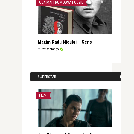
CEA MAI FRUMOASA POEZIE
Maxim Radu Niculai – Sens
de
revistatango
SUPERSTAR
FILM