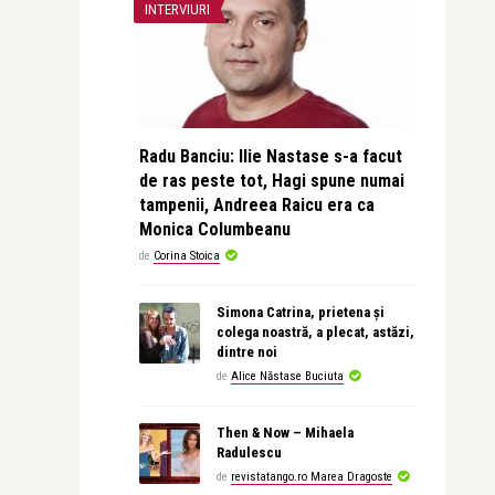
INTERVIURI
Radu Banciu: Ilie Nastase s-a facut
de ras peste tot, Hagi spune numai
tampenii, Andreea Raicu era ca
Monica Columbeanu
de
Corina Stoica
Simona Catrina, prietena și
colega noastră, a plecat, astăzi,
dintre noi
de
Alice Năstase Buciuta
Then & Now – Mihaela
Radulescu
de
revistatango.ro Marea Dragoste