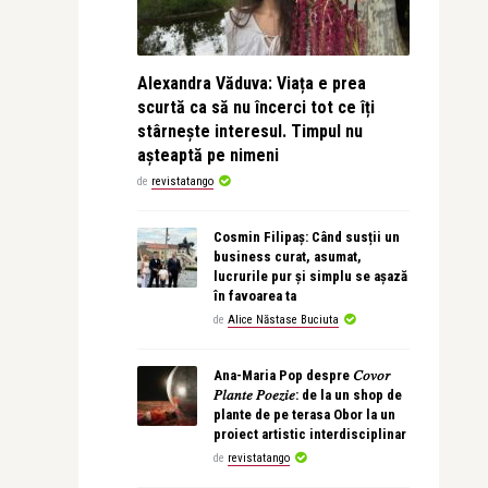
Alexandra Văduva: Viața e prea
scurtă ca să nu încerci tot ce îți
stârnește interesul. Timpul nu
așteaptă pe nimeni
de
revistatango
Cosmin Filipaș: Când susții un
business curat, asumat,
lucrurile pur și simplu se așază
în favoarea ta
de
Alice Năstase Buciuta
Ana-Maria Pop despre 𝐶𝑜𝑣𝑜𝑟
𝑃𝑙𝑎𝑛𝑡𝑒 𝑃𝑜𝑒𝑧𝑖𝑒: de la un shop de
plante de pe terasa Obor la un
proiect artistic interdisciplinar
de
revistatango