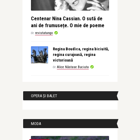
Centenar Nina Cassian. O sută de
ani de frumusețe. O mie de poeme
de
revistatango
Regina Boudica, regina biciuită,
regina curajoasă, regina
victorioasă
de
Alice Năstase Buciuta
OPERA ȘI BALET
MODA