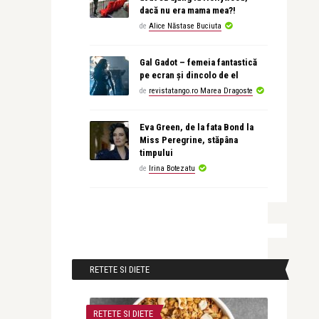
dacă nu era mama mea?!
de
Alice Năstase Buciuta
Gal Gadot – femeia fantastică
pe ecran și dincolo de el
de
revistatango.ro Marea Dragoste
Eva Green, de la fata Bond la
Miss Peregrine, stăpâna
timpului
de
Irina Botezatu
RETETE SI DIETE
RETETE SI DIETE