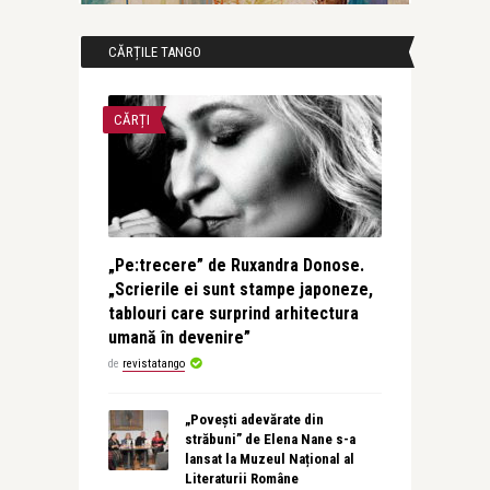
CĂRȚILE TANGO
CĂRȚI
„Pe:trecere” de Ruxandra Donose.
„Scrierile ei sunt stampe japoneze,
tablouri care surprind arhitectura
umană în devenire”
de
revistatango
„Povești adevărate din
străbuni” de Elena Nane s-a
lansat la Muzeul Național al
Literaturii Române