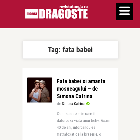
Tag:
fata babei
Fata babei si amanta
mosneagului – de
Simona Catrina
de
Simona Catrina
Cunosc o femeie care ii
datoreaza viata unui betiv. Acum
40 de ani, intorcandu-se
matrafoxat de la braserie, o