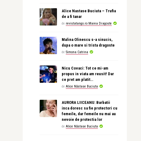
Alice Nastase Buciuta – Trufia
de a fi tanar
de
revistatango.ro Marea Dragoste
Malina Olinescu s-a sinucis,
dupa o mare si trista dragoste
de
Simona Catrina
Nicu Covaci: Tot ce mi-am
propus in viata am reusit! Dar
ce pret am platit…
de
Alice Năstase Buciuta
AURORA LIICEANU: Barbatii
inca doresc sa fie protectori cu
femeile, dar femeile nu mai au
nevoie de protectia lor
de
Alice Năstase Buciuta