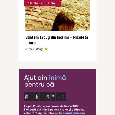
CITITOARE-SCRIITOARE
Suntem făcuţi din lacrimi – Nicoleta
Jitaru
de
revistatango