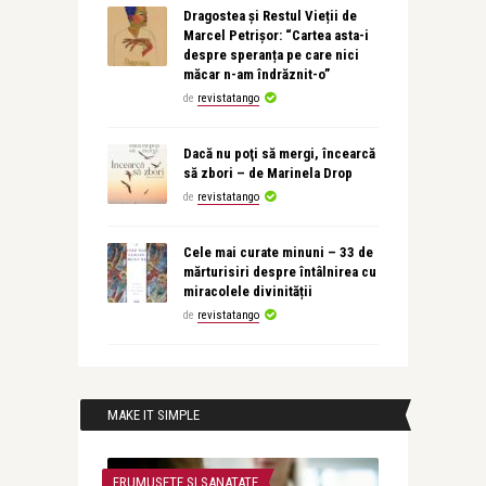
Dragostea și Restul Vieții de
Marcel Petrișor: “Cartea asta-i
despre speranța pe care nici
măcar n-am îndrăznit-o”
de
revistatango
Dacă nu poţi să mergi, încearcă
să zbori – de Marinela Drop
de
revistatango
Cele mai curate minuni – 33 de
mărturisiri despre întâlnirea cu
miracolele divinității
de
revistatango
MAKE IT SIMPLE
FRUMUSETE SI SANATATE