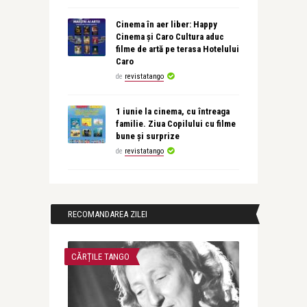
Cinema în aer liber: Happy
Cinema și Caro Cultura aduc
filme de artă pe terasa Hotelului
Caro
de
revistatango
1 iunie la cinema, cu întreaga
familie. Ziua Copilului cu filme
bune și surprize
de
revistatango
RECOMANDAREA ZILEI
CĂRȚILE TANGO