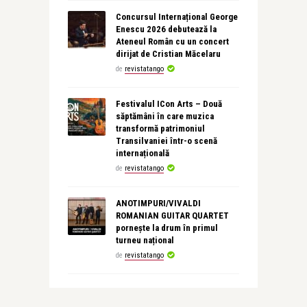
Concursul Internațional George
Enescu 2026 debutează la
Ateneul Român cu un concert
dirijat de Cristian Măcelaru
de
revistatango
Festivalul ICon Arts – Două
săptămâni în care muzica
transformă patrimoniul
Transilvaniei într-o scenă
internațională
de
revistatango
ANOTIMPURI/VIVALDI
ROMANIAN GUITAR QUARTET
pornește la drum în primul
turneu național
de
revistatango