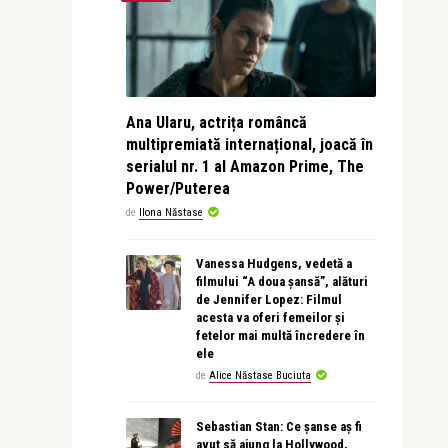
Ana Ularu, actrița româncă
multipremiată internațional, joacă în
serialul nr. 1 al Amazon Prime, The
Power/Puterea
de
Ilona Năstase
Vanessa Hudgens, vedetă a
filmului “A doua șansă”, alături
de Jennifer Lopez: Filmul
acesta va oferi femeilor și
fetelor mai multă încredere în
ele
de
Alice Năstase Buciuta
Sebastian Stan: Ce șanse aș fi
avut să ajung la Hollywood,