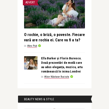
ADVERT
O rochie, o briză, o poveste. Fiecare
vară are rochia ei. Care va fi a ta?
de
Alex Pub
Ella Barker și Florin Burescu.
Două prezentări de modă care
au adus eleganța, muzica, arta
românească în inima Londrei
de
Alice Năstase Buciuta
BEAUTY NEWS & STYLE