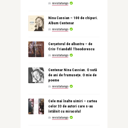
de
revistatango
Nina Cassian – 100 de chipuri.
Album Centenar
de
revistatango
Cerșetorul de albastru – de
Crin-Triandafil Theodorescu
de
revistatango
Centenar Nina Cassian. O sută
de ani de frumusețe. O mie de
poeme
de
revistatango
Cele mai înalte uimiri – cartea
celor 33 de autori care s-au
întâlnit cu miracolul
de
revistatango