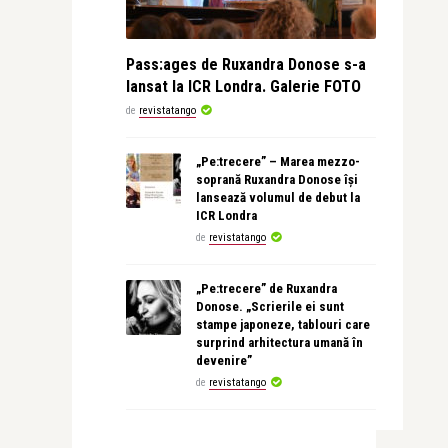
Pass:ages de Ruxandra Donose s-a
lansat la ICR Londra. Galerie FOTO
de
revistatango
„Pe:trecere” – Marea mezzo-
soprană Ruxandra Donose își
lansează volumul de debut la
ICR Londra
de
revistatango
„Pe:trecere” de Ruxandra
Donose. „Scrierile ei sunt
stampe japoneze, tablouri care
surprind arhitectura umană în
devenire”
de
revistatango