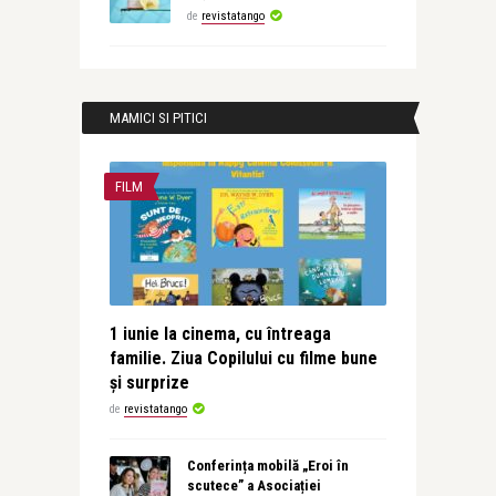
de
revistatango
MAMICI SI PITICI
FILM
1 iunie la cinema, cu întreaga
familie. Ziua Copilului cu filme bune
și surprize
de
revistatango
Conferința mobilă „Eroi în
scutece” a Asociației