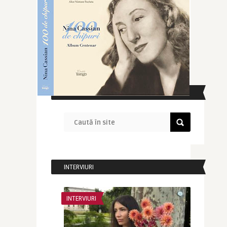
CAUTĂ ÎN SITE
INTERVIURI
INTERVIURI