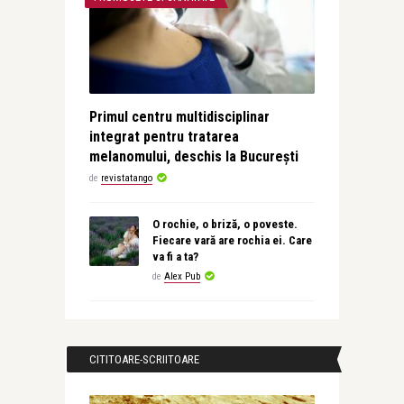
Primul centru multidisciplinar
integrat pentru tratarea
melanomului, deschis la București
de
revistatango
O rochie, o briză, o poveste.
Fiecare vară are rochia ei. Care
va fi a ta?
de
Alex Pub
CITITOARE-SCRIITOARE