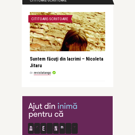
CITITOARE-SCRIITOARE
CITITOARE-SCRIITOARE
Suntem făcuţi din lacrimi – Nicoleta
Jitaru
de
revistatango