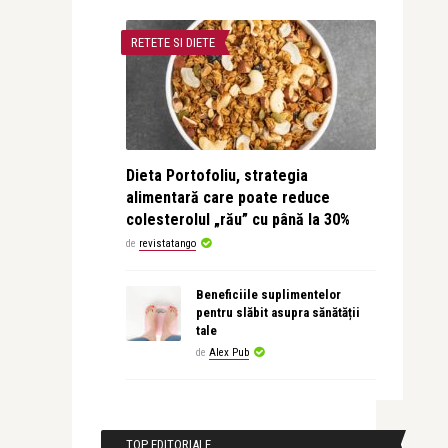
RETETE SI DIETE
Dieta Portofoliu, strategia
alimentară care poate reduce
colesterolul „rău” cu până la 30%
de
revistatango
Beneficiile suplimentelor
pentru slăbit asupra sănătății
tale
de
Alex Pub
TOP EDITORIALE