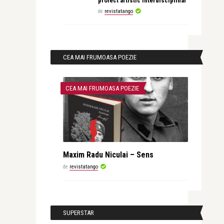
proiect artistic interdisciplinar
de
revistatango
CEA MAI FRUMOASA POEZIE
CEA MAI FRUMOASA POEZIE
Maxim Radu Niculai – Sens
de
revistatango
SUPERSTAR