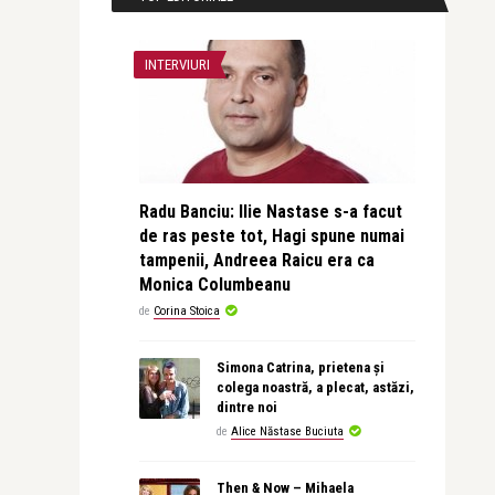
INTERVIURI
Radu Banciu: Ilie Nastase s-a facut
de ras peste tot, Hagi spune numai
tampenii, Andreea Raicu era ca
Monica Columbeanu
de
Corina Stoica
Simona Catrina, prietena și
colega noastră, a plecat, astăzi,
dintre noi
de
Alice Năstase Buciuta
Then & Now – Mihaela