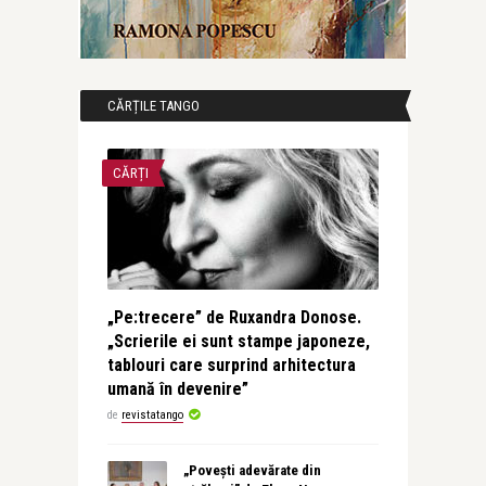
CĂRȚILE TANGO
CĂRȚI
„Pe:trecere” de Ruxandra Donose.
„Scrierile ei sunt stampe japoneze,
tablouri care surprind arhitectura
umană în devenire”
de
revistatango
„Povești adevărate din