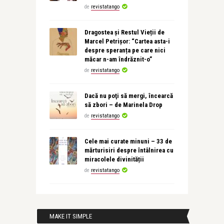
de
revistatango
Dragostea și Restul Vieții de
Marcel Petrișor: “Cartea asta-i
despre speranța pe care nici
măcar n-am îndrăznit-o”
de
revistatango
Dacă nu poţi să mergi, încearcă
să zbori – de Marinela Drop
de
revistatango
Cele mai curate minuni – 33 de
mărturisiri despre întâlnirea cu
miracolele divinității
de
revistatango
MAKE IT SIMPLE