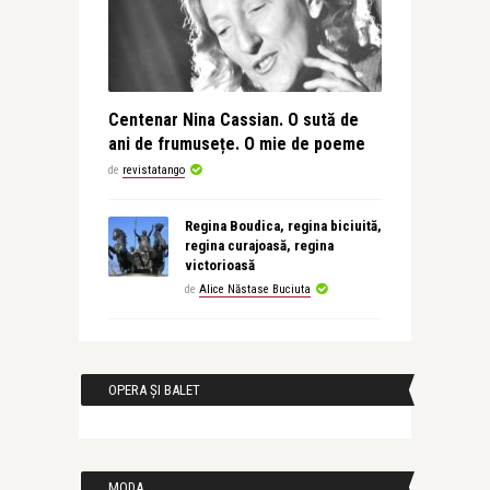
Centenar Nina Cassian. O sută de
ani de frumusețe. O mie de poeme
de
revistatango
Regina Boudica, regina biciuită,
regina curajoasă, regina
victorioasă
de
Alice Năstase Buciuta
OPERA ȘI BALET
MODA