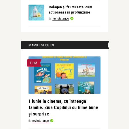
Colagen și frumusețe: cum
acționează în profunzime
de
revistatango
MAMICI SI PITICI
FILM
1 iunie la cinema, cu întreaga
familie. Ziua Copilului cu filme bune
și surprize
de
revistatango