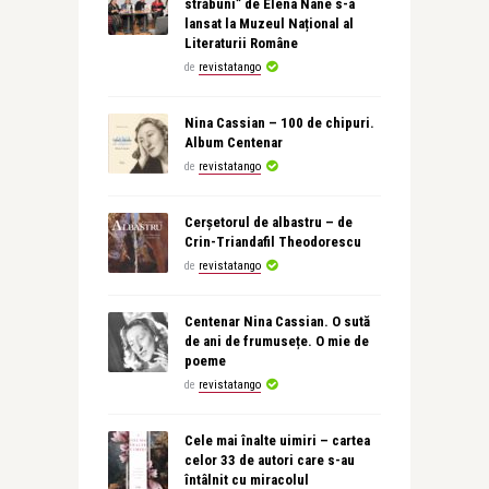
străbuni” de Elena Nane s-a
lansat la Muzeul Național al
Literaturii Române
de
revistatango
Nina Cassian – 100 de chipuri.
Album Centenar
de
revistatango
Cerșetorul de albastru – de
Crin-Triandafil Theodorescu
de
revistatango
Centenar Nina Cassian. O sută
de ani de frumusețe. O mie de
poeme
de
revistatango
Cele mai înalte uimiri – cartea
celor 33 de autori care s-au
întâlnit cu miracolul