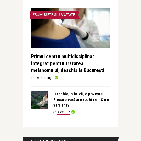
FRUMUSETE SI SANATATE
Primul centru multidisciplinar
integrat pentru tratarea
melanomului, deschis la București
de
revistatango
O rochie, o briză, o poveste.
Fiecare vară are rochia ei. Care
va fi a ta?
de
Alex Pub