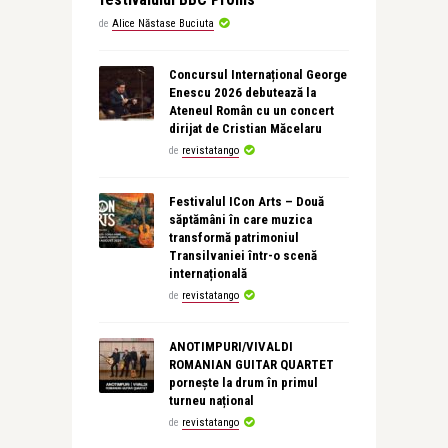
de
Alice Năstase Buciuta
Concursul Internațional George
Enescu 2026 debutează la
Ateneul Român cu un concert
dirijat de Cristian Măcelaru
de
revistatango
Festivalul ICon Arts – Două
săptămâni în care muzica
transformă patrimoniul
Transilvaniei într-o scenă
internațională
de
revistatango
ANOTIMPURI/VIVALDI
ROMANIAN GUITAR QUARTET
pornește la drum în primul
turneu național
de
revistatango