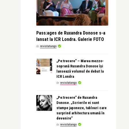
Pass:ages de Ruxandra Donose s-a
lansat la ICR Londra. Galerie FOTO
de
revistatango
„Pe:trecere” – Marea mezzo-
soprană Ruxandra Donose își
lansează volumul de debut la
ICR Londra
de
revistatango
„Pe:trecere” de Ruxandra
Donose. „Scrierile ei sunt
stampe japoneze, tablouri care
surprind arhitectura umană în
devenire”
de
revistatango