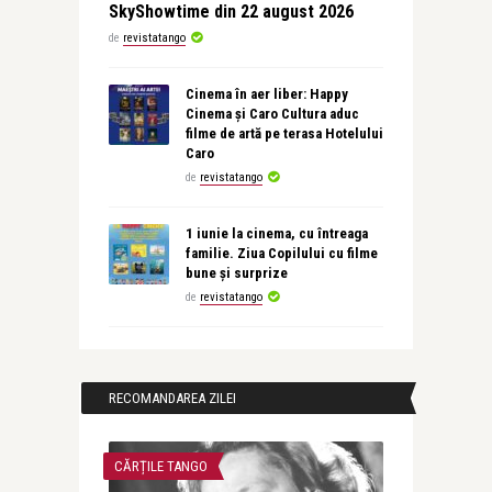
SkyShowtime din 22 august 2026
de
revistatango
Cinema în aer liber: Happy
Cinema și Caro Cultura aduc
filme de artă pe terasa Hotelului
Caro
de
revistatango
1 iunie la cinema, cu întreaga
familie. Ziua Copilului cu filme
bune și surprize
de
revistatango
RECOMANDAREA ZILEI
CĂRȚILE TANGO