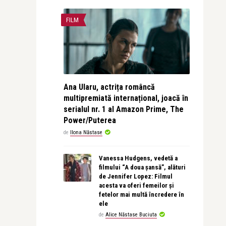
FILM
Ana Ularu, actrița româncă
multipremiată internațional, joacă în
serialul nr. 1 al Amazon Prime, The
Power/Puterea
de
Ilona Năstase
Vanessa Hudgens, vedetă a
filmului “A doua șansă”, alături
de Jennifer Lopez: Filmul
acesta va oferi femeilor și
fetelor mai multă încredere în
ele
de
Alice Năstase Buciuta