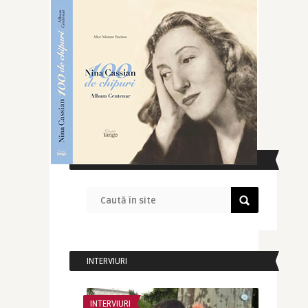
CAUTĂ ÎN SITE
INTERVIURI
INTERVIURI