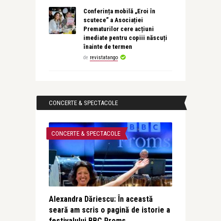
Conferința mobilă „Eroi în
scutece” a Asociației
Prematurilor cere acțiuni
imediate pentru copiii născuți
înainte de termen
de
revistatango
CONCERTE & SPECTACOLE
CONCERTE & SPECTACOLE
Alexandra Dăriescu: În această
seară am scris o pagină de istorie a
festivalului BBC Proms