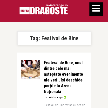
Tag:
Festival de Bine
Festival de Bine, unul
dintre cele mai
așteptate evenimente
ale verii, își deschide
porțile la Arena
Națională
de
revistatango
Festival de Bine revine cu cea de-