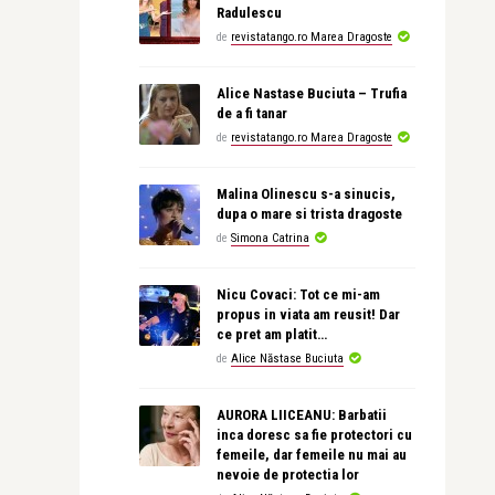
Radulescu
de
revistatango.ro Marea Dragoste
Alice Nastase Buciuta – Trufia
de a fi tanar
de
revistatango.ro Marea Dragoste
Malina Olinescu s-a sinucis,
dupa o mare si trista dragoste
de
Simona Catrina
Nicu Covaci: Tot ce mi-am
propus in viata am reusit! Dar
ce pret am platit…
de
Alice Năstase Buciuta
AURORA LIICEANU: Barbatii
inca doresc sa fie protectori cu
femeile, dar femeile nu mai au
nevoie de protectia lor