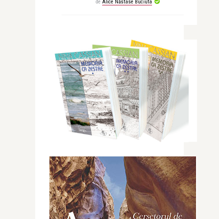
de
Alice Năstase Buciuta