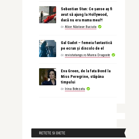
Sebastian Stan: Ce șanse aș fi
avut să ajung la Hollywood,
dacă nu era mama mea?!
de
Alice Năstase Buciuta
Gal Gadot – femeia fantastică
pe ecran și dincolo de el
de
revistatango.ro Marea Dragoste
Eva Green, de la fata Bond la
Miss Peregrine, stăpâna
timpului
de
Irina Botezatu
RETETE SI DIETE