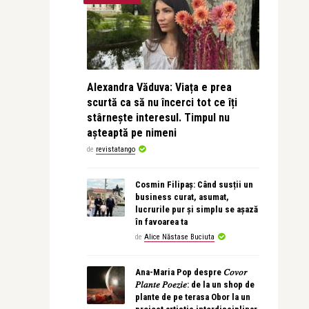
Alexandra Văduva: Viața e prea
scurtă ca să nu încerci tot ce îți
stârnește interesul. Timpul nu
așteaptă pe nimeni
de
revistatango
Cosmin Filipaș: Când susții un
business curat, asumat,
lucrurile pur și simplu se așază
în favoarea ta
de
Alice Năstase Buciuta
Ana-Maria Pop despre 𝐶𝑜𝑣𝑜𝑟
𝑃𝑙𝑎𝑛𝑡𝑒 𝑃𝑜𝑒𝑧𝑖𝑒: de la un shop de
plante de pe terasa Obor la un