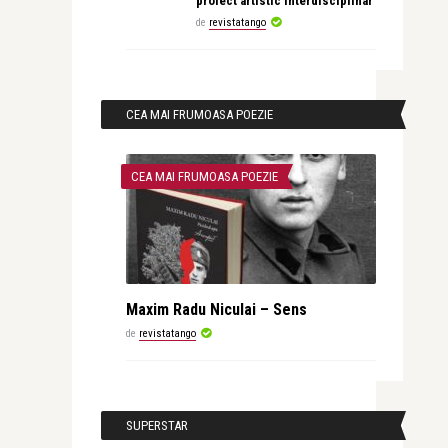
proiect artistic interdisciplinar
de
revistatango
CEA MAI FRUMOASA POEZIE
CEA MAI FRUMOASA POEZIE
Maxim Radu Niculai – Sens
de
revistatango
SUPERSTAR