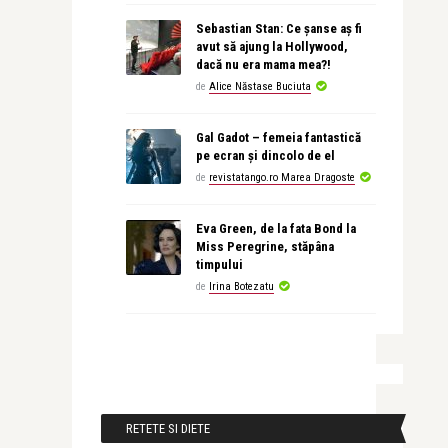
Sebastian Stan: Ce șanse aș fi
avut să ajung la Hollywood,
dacă nu era mama mea?!
de
Alice Năstase Buciuta
Gal Gadot – femeia fantastică
pe ecran și dincolo de el
de
revistatango.ro Marea Dragoste
Eva Green, de la fata Bond la
Miss Peregrine, stăpâna
timpului
de
Irina Botezatu
RETETE SI DIETE