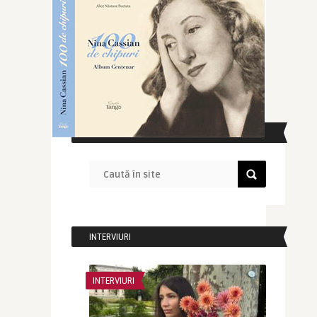
CAUTĂ ÎN SITE
INTERVIURI
INTERVIURI