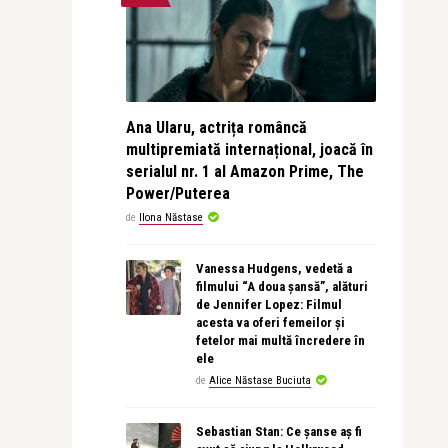
Ana Ularu, actrița româncă
multipremiată internațional, joacă în
serialul nr. 1 al Amazon Prime, The
Power/Puterea
de
Ilona Năstase
Vanessa Hudgens, vedetă a
filmului “A doua șansă”, alături
de Jennifer Lopez: Filmul
acesta va oferi femeilor și
fetelor mai multă încredere în
ele
de
Alice Năstase Buciuta
Sebastian Stan: Ce șanse aș fi