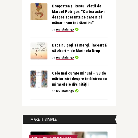
Dragostea și Restul Vieții de
Marcel Petrișor: “Cartea asta-i
despre speranța pe care nici
măcar n-am îndrăznit-o”
de
revistatango
Dacă nu poţi să mergi, încearcă
să zbori – de Marinela Drop
de
revistatango
Cele mai curate minuni – 33 de
mărturisiri despre întâlnirea cu
miracolele divinității
de
revistatango
MAKE IT SIMPLE