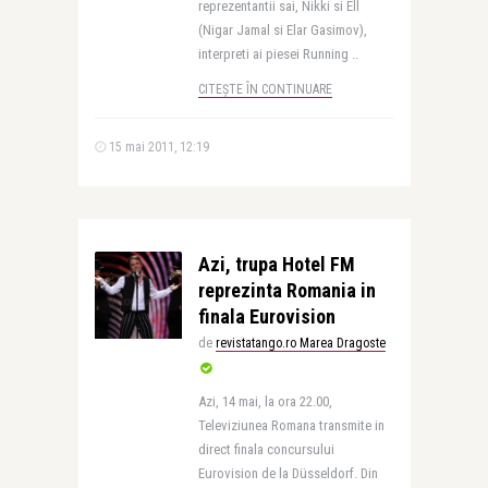
reprezentantii sai, Nikki si Ell
(Nigar Jamal si Elar Gasimov),
interpreti ai piesei Running ..
CITEȘTE ÎN CONTINUARE
15 mai 2011, 12:19
Azi, trupa Hotel FM
reprezinta Romania in
finala Eurovision
de
revistatango.ro Marea Dragoste
Azi, 14 mai, la ora 22.00,
Televiziunea Romana transmite in
direct finala concursului
Eurovision de la Düsseldorf. Din