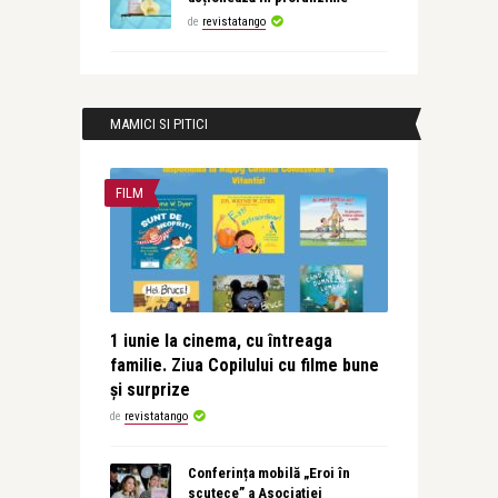
de
revistatango
MAMICI SI PITICI
FILM
1 iunie la cinema, cu întreaga
familie. Ziua Copilului cu filme bune
și surprize
de
revistatango
Conferința mobilă „Eroi în
scutece” a Asociației