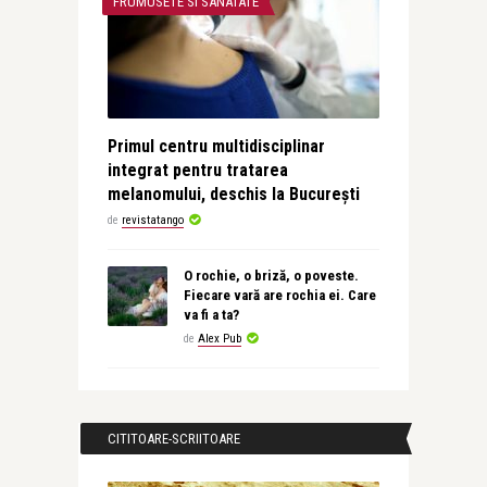
FRUMUSETE SI SANATATE
Primul centru multidisciplinar
integrat pentru tratarea
melanomului, deschis la București
de
revistatango
O rochie, o briză, o poveste.
Fiecare vară are rochia ei. Care
va fi a ta?
de
Alex Pub
CITITOARE-SCRIITOARE