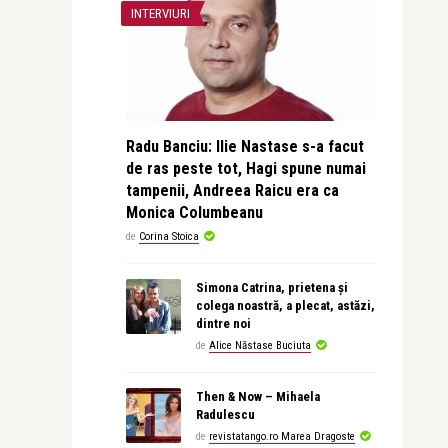
INTERVIURI
Radu Banciu: Ilie Nastase s-a facut
de ras peste tot, Hagi spune numai
tampenii, Andreea Raicu era ca
Monica Columbeanu
de
Corina Stoica
Simona Catrina, prietena și
colega noastră, a plecat, astăzi,
dintre noi
de
Alice Năstase Buciuta
Then & Now – Mihaela
Radulescu
de
revistatango.ro Marea Dragoste