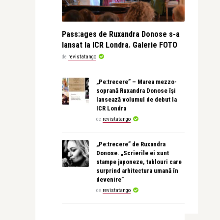
Pass:ages de Ruxandra Donose s-a
lansat la ICR Londra. Galerie FOTO
de
revistatango
„Pe:trecere” – Marea mezzo-
soprană Ruxandra Donose își
lansează volumul de debut la
ICR Londra
de
revistatango
„Pe:trecere” de Ruxandra
Donose. „Scrierile ei sunt
stampe japoneze, tablouri care
surprind arhitectura umană în
devenire”
de
revistatango