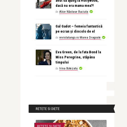
avut să ajung la Hollywood,
dacă nu era mama mea?!
de
Alice Năstase Buciuta
Gal Gadot – femeia fantastică
pe ecran și dincolo de el
de
revistatango.ro Marea Dragoste
Eva Green, de la fata Bond la
Miss Peregrine, stăpâna
timpului
de
Irina Botezatu
RETETE SI DIETE
RETETE SI DIETE