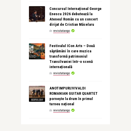
Concursul Internațional George
Enescu 2026 debutează la
Ateneul Român cu un concert
dirijat de Cristian Măcelaru
de
revistatango
Festivalul ICon Arts – Două
săptămâni în care muzica
transformă patrimoniul
Transilvaniei într-o scenă
internațională
de
revistatango
ANOTIMPURI/VIVALDI
ROMANIAN GUITAR QUARTET
pornește la drum în primul
turneu național
de
revistatango