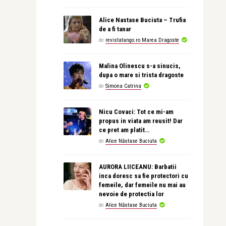
Alice Nastase Buciuta – Trufia
de a fi tanar
de
revistatango.ro Marea Dragoste
Malina Olinescu s-a sinucis,
dupa o mare si trista dragoste
de
Simona Catrina
Nicu Covaci: Tot ce mi-am
propus in viata am reusit! Dar
ce pret am platit…
de
Alice Năstase Buciuta
AURORA LIICEANU: Barbatii
inca doresc sa fie protectori cu
femeile, dar femeile nu mai au
nevoie de protectia lor
de
Alice Năstase Buciuta