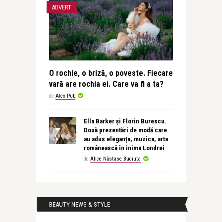
ADVERT
O rochie, o briză, o poveste. Fiecare
vară are rochia ei. Care va fi a ta?
de
Alex Pub
Ella Barker și Florin Burescu.
Două prezentări de modă care
au adus eleganța, muzica, arta
românească în inima Londrei
de
Alice Năstase Buciuta
BEAUTY NEWS & STYLE