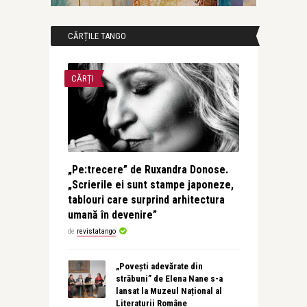
CĂRȚILE TANGO
CĂRȚI
„Pe:trecere” de Ruxandra Donose.
„Scrierile ei sunt stampe japoneze,
tablouri care surprind arhitectura
umană în devenire”
de
revistatango
„Povești adevărate din
străbuni” de Elena Nane s-a
lansat la Muzeul Național al
Literaturii Române