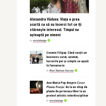
Alexandra Văduva: Viața e prea
scurtă ca să nu încerci tot ce îți
stârnește interesul. Timpul nu
așteaptă pe nimeni
de
revistatango
Cosmin Filipaș: Când susții un
business curat, asumat,
lucrurile pur și simplu se așază
în favoarea ta
de
Alice Năstase Buciuta
Ana-Maria Pop despre 𝐶𝑜𝑣𝑜𝑟
𝑃𝑙𝑎𝑛𝑡𝑒 𝑃𝑜𝑒𝑧𝑖𝑒: de la un shop de
plante de pe terasa Obor la un
proiect artistic interdisciplinar
de
revistatango