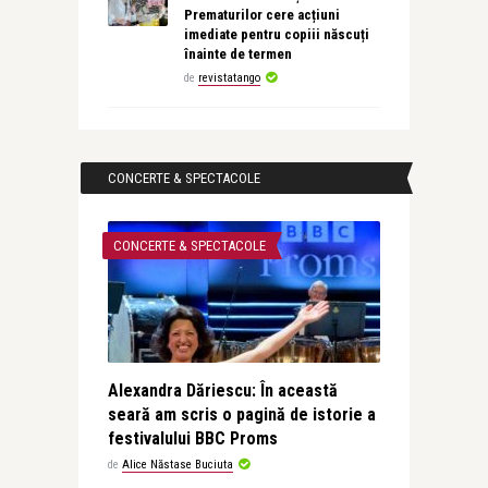
Prematurilor cere acțiuni
imediate pentru copiii născuți
înainte de termen
de
revistatango
CONCERTE & SPECTACOLE
CONCERTE & SPECTACOLE
Alexandra Dăriescu: În această
seară am scris o pagină de istorie a
festivalului BBC Proms
de
Alice Năstase Buciuta