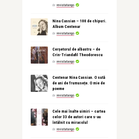
de
revistatango
Nina Cassian – 100 de chipuri.
Album Centenar
de
revistatango
Cerșetorul de albastru – de
Crin-Triandafil Theodorescu
de
revistatango
Centenar Nina Cassian. O sută
de ani de frumusețe. O mie de
poeme
de
revistatango
Cele mai înalte uimiri – cartea
celor 33 de autori care s-au
întâlnit cu miracolul
de
revistatango