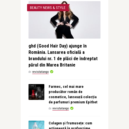
BEAUTY NEWS & STYLE
ghd (Good Hair Day) ajunge în
România. Lansarea oficială a
brandului nr. 1 de plăci de îndreptat
părul din Marea Britanie
de
revistatango
Farmec, cel mai mare
producător român de
cosmetice, lansează colecția
de parfumuri premium Epithet
de
revistatango
Colagen și frumusețe: cum
acționează în profunzime