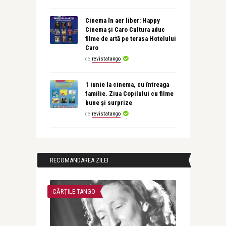
Cinema în aer liber: Happy
Cinema și Caro Cultura aduc
filme de artă pe terasa Hotelului
Caro
de
revistatango
1 iunie la cinema, cu întreaga
familie. Ziua Copilului cu filme
bune și surprize
de
revistatango
RECOMANDAREA ZILEI
CĂRȚILE TANGO