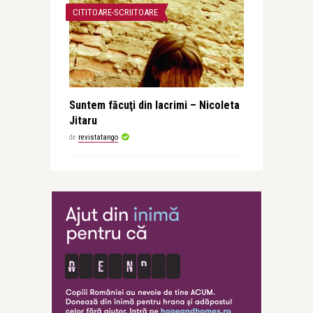
CITITOARE-SCRIITOARE
Suntem făcuţi din lacrimi – Nicoleta
Jitaru
de
revistatango