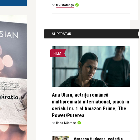
de
revistatango
SUPERSTAR
FILM
Ana Ularu, actrița româncă
multipremiată internațional, joacă în
serialul nr. 1 al Amazon Prime, The
Power/Puterea
de
Ilona Năstase
Vanessa Hudgens, vedetă a