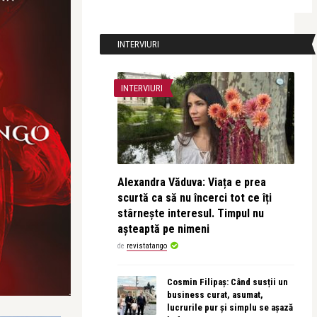
INTERVIURI
INTERVIURI
Alexandra Văduva: Viața e prea
scurtă ca să nu încerci tot ce îți
stârnește interesul. Timpul nu
așteaptă pe nimeni
de
revistatango
Cosmin Filipaș: Când susții un
business curat, asumat,
lucrurile pur și simplu se așază