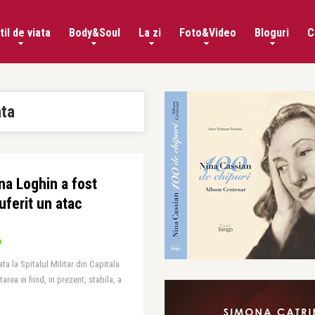
til de viata
Body&Soul
La zi
Foto&Video
Bloguri
C
ata
na Loghin a fost
uferit un atac
ta la Spitalul Militar din Capitala
area ei fiind, in prezent, stabila, a