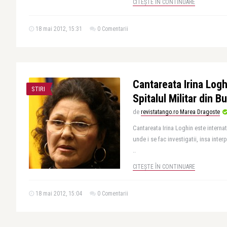
CITEȘTE ÎN CONTINUARE
18 mai 2012, 15:31
0 Comentarii
Cantareata Irina Logh
STIRI
Spitalul Militar din B
de
revistatango.ro Marea Dragoste
Cantareata Irina Loghin este internat
unde i se fac investigatii, insa interp
..
CITEȘTE ÎN CONTINUARE
18 mai 2012, 15:04
0 Comentarii