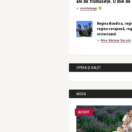
ani de frumusețe. O mie d
de
revistatango
Regina Boudica, regin
regina curajoasă, reg
victorioasă
de
Alice Năstase Buciuta
OPERA ȘI BALET
MODA
ADVERT