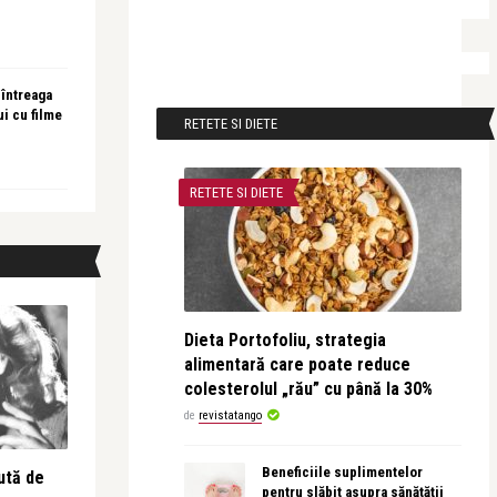
 întreaga
ui cu filme
RETETE SI DIETE
RETETE SI DIETE
Dieta Portofoliu, strategia
alimentară care poate reduce
colesterolul „rău” cu până la 30%
de
revistatango
Beneficiile suplimentelor
ută de
pentru slăbit asupra sănătății