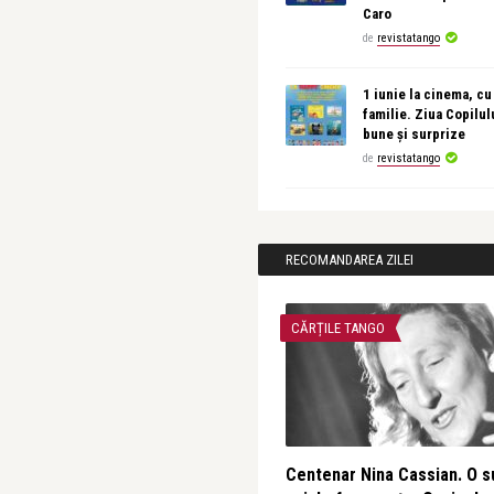
Caro
de
revistatango
1 iunie la cinema, cu
familie. Ziua Copilul
bune și surprize
de
revistatango
RECOMANDAREA ZILEI
CĂRȚILE TANGO
Centenar Nina Cassian. O s