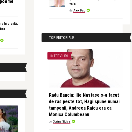
e poeme
tale
de
Alex Pub
a biciuită,
ina
TOP EDITORIALE
INTERVIURI
Radu Banciu: Ilie Nastase s-a facut
de ras peste tot, Hagi spune numai
tampenii, Andreea Raicu era ca
Monica Columbeanu
de
Corina Stoica