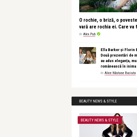
O rochie, o briză, o povest
vară are rochia ei. Care va f
de
Alex Pub
Ella Barker și Florin
Două prezentări de 
au adus eleganța, muz
românească în inima
de
Alice Năstase Buciuta
BEAUTY NEWS & STYLE
BEAUTY NEWS & STYLE