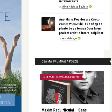
în favoarea ta
de
Alice Năstase Buciuta
Ana-Maria Pop despre 𝐶𝑜𝑣𝑜𝑟
𝑃𝑙𝑎𝑛𝑡𝑒 𝑃𝑜𝑒𝑧𝑖𝑒: de la un shop de
plante de pe terasa Obor la un
proiect artistic interdisciplinar
de
revistatango
CEA MAI FRUMOASA POEZIE
CEA MAI FRUMOASA POEZIE
Maxim Radu Niculai – Sens