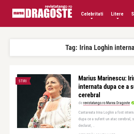
Celebritati
Litere
S
Tag:
Irina Loghin intern
Marius Marinescu: Iri
STIRI
internata dupa ce a s
cerebral
de
revistatango.ro Marea Dragoste
Cantareata Irina Loghin a fost interna
dupa ce a suferit un atac cerebral, st
declarat, ..