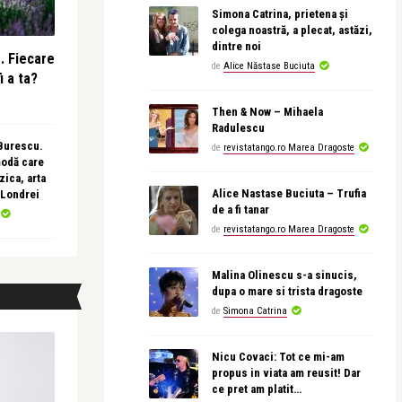
Simona Catrina, prietena și
colega noastră, a plecat, astăzi,
dintre noi
e. Fiecare
de
Alice Năstase Buciuta
i a ta?
Then & Now – Mihaela
Radulescu
 Burescu.
de
revistatango.ro Marea Dragoste
modă care
ica, arta
Alice Nastase Buciuta – Trufia
 Londrei
de a fi tanar
de
revistatango.ro Marea Dragoste
Malina Olinescu s-a sinucis,
dupa o mare si trista dragoste
de
Simona Catrina
Nicu Covaci: Tot ce mi-am
propus in viata am reusit! Dar
ce pret am platit…