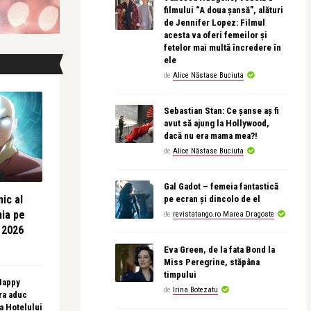
filmului “A doua șansă”, alături
de Jennifer Lopez: Filmul
acesta va oferi femeilor și
fetelor mai multă încredere în
ele
de
Alice Năstase Buciuta
Sebastian Stan: Ce șanse aș fi
avut să ajung la Hollywood,
dacă nu era mama mea?!
de
Alice Năstase Buciuta
Gal Gadot – femeia fantastică
ic al
pe ecran și dincolo de el
nia pe
de
revistatango.ro Marea Dragoste
 2026
Eva Green, de la fata Bond la
Miss Peregrine, stăpâna
timpului
 Happy
de
Irina Botezatu
ra aduc
sa Hotelului