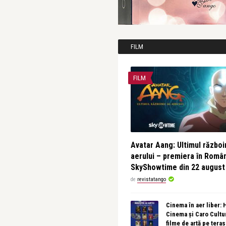
FILM
FILM
Avatar Aang: Ultimul războin
aerului – premiera în Româ
SkyShowtime din 22 august
de
revistatango
Cinema în aer liber:
Cinema și Caro Cultu
filme de artă pe tera