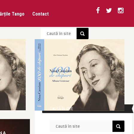
ărțile Tango
Contact
CAUTĂ ÎN SITE