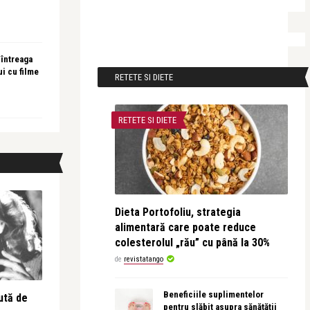
 întreaga
ui cu filme
RETETE SI DIETE
RETETE SI DIETE
Dieta Portofoliu, strategia
alimentară care poate reduce
colesterolul „rău” cu până la 30%
de
revistatango
Beneficiile suplimentelor
ută de
pentru slăbit asupra sănătății