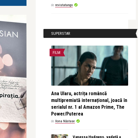
de
revistatango
SUPERSTAR
FILM
Ana Ularu, actrița româncă
multipremiată internațional, joacă în
serialul nr. 1 al Amazon Prime, The
Power/Puterea
de
Ilona Năstase
Vanessa Hudgens, vedetă a