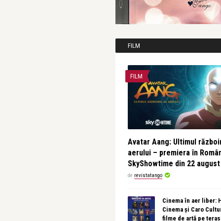
FILM
FILM
Avatar Aang: Ultimul războin
aerului – premiera în Româ
SkyShowtime din 22 august
de
revistatango
Cinema în aer liber:
Cinema și Caro Cultu
filme de artă pe tera