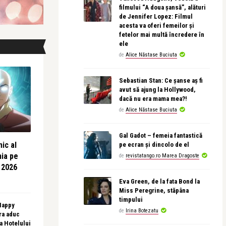
filmului “A doua șansă”, alături
de Jennifer Lopez: Filmul
acesta va oferi femeilor și
fetelor mai multă încredere în
ele
de
Alice Năstase Buciuta
Sebastian Stan: Ce șanse aș fi
avut să ajung la Hollywood,
dacă nu era mama mea?!
de
Alice Năstase Buciuta
Gal Gadot – femeia fantastică
ic al
pe ecran și dincolo de el
nia pe
de
revistatango.ro Marea Dragoste
 2026
Eva Green, de la fata Bond la
Miss Peregrine, stăpâna
timpului
 Happy
de
Irina Botezatu
ra aduc
sa Hotelului