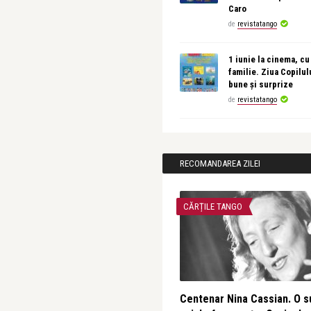
Caro
de
revistatango
1 iunie la cinema, cu
familie. Ziua Copilul
bune și surprize
de
revistatango
RECOMANDAREA ZILEI
CĂRȚILE TANGO
Centenar Nina Cassian. O s