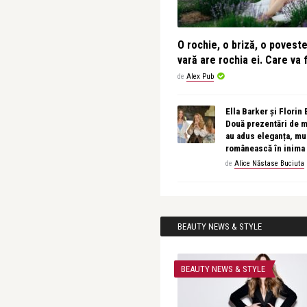
O rochie, o briză, o povest
vară are rochia ei. Care va f
de
Alex Pub
Ella Barker și Florin
Două prezentări de 
au adus eleganța, muz
românească în inima
de
Alice Năstase Buciuta
BEAUTY NEWS & STYLE
BEAUTY NEWS & STYLE