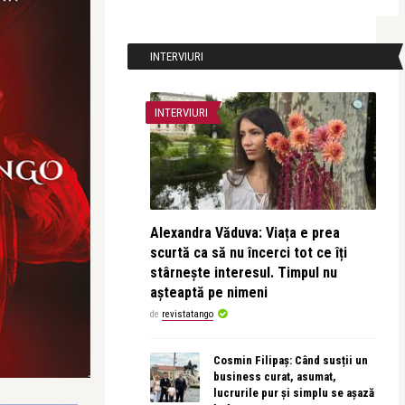
INTERVIURI
INTERVIURI
Alexandra Văduva: Viața e prea
scurtă ca să nu încerci tot ce îți
stârnește interesul. Timpul nu
așteaptă pe nimeni
de
revistatango
Cosmin Filipaș: Când susții un
business curat, asumat,
lucrurile pur și simplu se așază