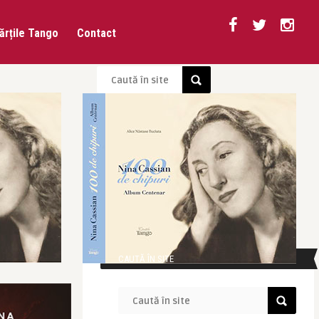
ărțile Tango
Contact
CAUTĂ ÎN SITE