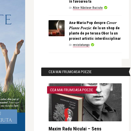
în favoarea ta
de
Alice Năstase Buciuta
Ana-Maria Pop despre 𝐶𝑜𝑣𝑜𝑟
𝑃𝑙𝑎𝑛𝑡𝑒 𝑃𝑜𝑒𝑧𝑖𝑒: de la un shop de
plante de pe terasa Obor la un
proiect artistic interdisciplinar
de
revistatango
CEA MAI FRUMOASA POEZIE
CEA MAI FRUMOASA POEZIE
Maxim Radu Niculai – Sens