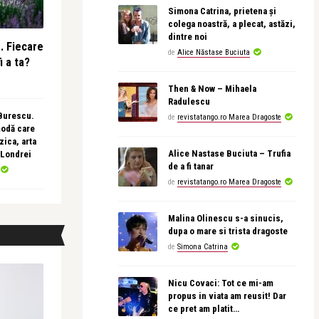
Simona Catrina, prietena și
colega noastră, a plecat, astăzi,
dintre noi
e. Fiecare
de
Alice Năstase Buciuta
i a ta?
Then & Now – Mihaela
Radulescu
 Burescu.
de
revistatango.ro Marea Dragoste
modă care
ica, arta
Alice Nastase Buciuta – Trufia
 Londrei
de a fi tanar
de
revistatango.ro Marea Dragoste
Malina Olinescu s-a sinucis,
dupa o mare si trista dragoste
de
Simona Catrina
Nicu Covaci: Tot ce mi-am
propus in viata am reusit! Dar
ce pret am platit…