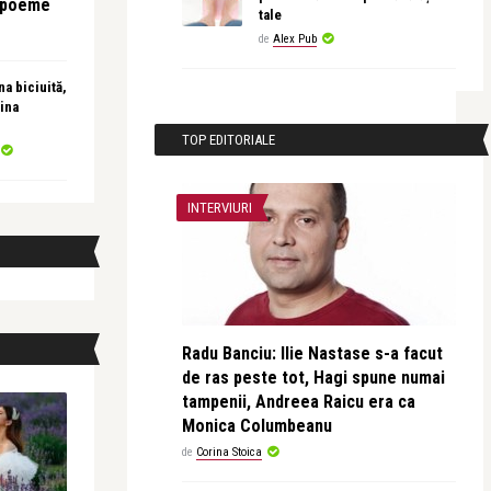
e poeme
tale
de
Alex Pub
a biciuită,
ina
TOP EDITORIALE
INTERVIURI
Radu Banciu: Ilie Nastase s-a facut
de ras peste tot, Hagi spune numai
tampenii, Andreea Raicu era ca
Monica Columbeanu
de
Corina Stoica