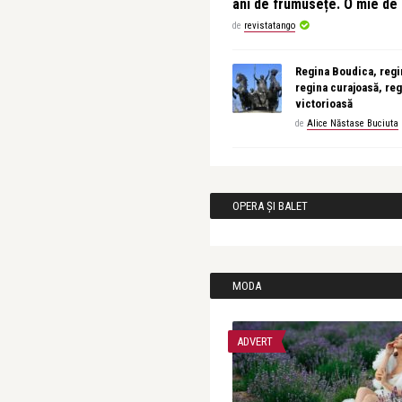
ani de frumusețe. O mie d
de
revistatango
Regina Boudica, regin
regina curajoasă, reg
victorioasă
de
Alice Năstase Buciuta
OPERA ȘI BALET
MODA
ADVERT