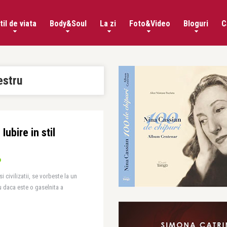
til de viata
Body&Soul
La zi
Foto&Video
Bloguri
C
estru
ubire in stil
i civilizatii, se vorbeste la un
u daca este o gaselnita a