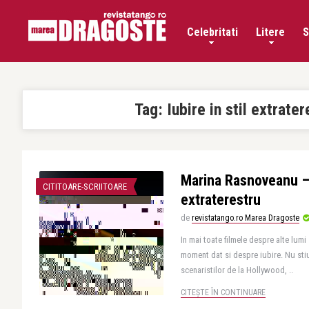
Celebritati
Litere
S
Tag:
Iubire in stil extrater
Marina Rasnoveanu – I
CITITOARE-SCRIITOARE
extraterestru
de
revistatango.ro Marea Dragoste
In mai toate filmele despre alte lumi s
moment dat si despre iubire. Nu sti
scenaristilor de la Hollywood, ..
CITEȘTE ÎN CONTINUARE