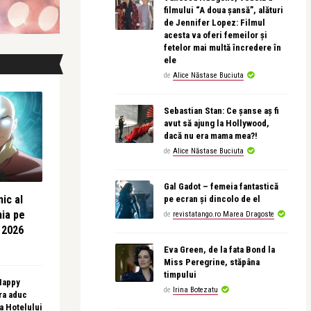
filmului “A doua șansă”, alături
de Jennifer Lopez: Filmul
acesta va oferi femeilor și
fetelor mai multă încredere în
ele
de
Alice Năstase Buciuta
Sebastian Stan: Ce șanse aș fi
avut să ajung la Hollywood,
dacă nu era mama mea?!
de
Alice Năstase Buciuta
Gal Gadot – femeia fantastică
ic al
pe ecran și dincolo de el
nia pe
de
revistatango.ro Marea Dragoste
 2026
Eva Green, de la fata Bond la
Miss Peregrine, stăpâna
timpului
 Happy
de
Irina Botezatu
ra aduc
sa Hotelului