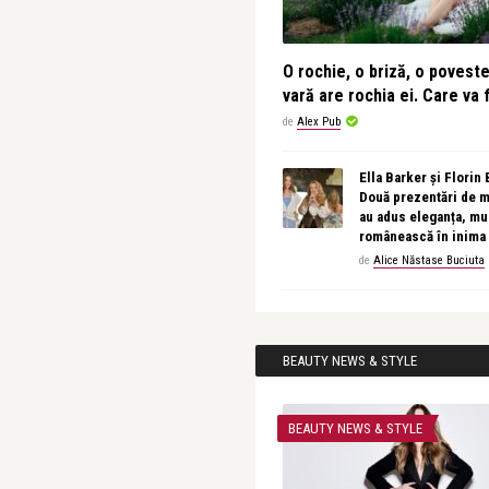
O rochie, o briză, o povest
vară are rochia ei. Care va f
de
Alex Pub
Ella Barker și Florin
Două prezentări de 
au adus eleganța, muz
românească în inima
de
Alice Năstase Buciuta
BEAUTY NEWS & STYLE
BEAUTY NEWS & STYLE