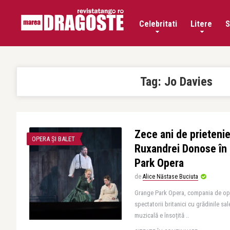
Celebritati
Litere
S
Tag:
Jo Davies
Zece ani de prietenie
OPERA ȘI BALET
Ruxandrei Donose în 
Park Opera
de
Alice Năstase Buciuta
Grange Park Opera, compania de ope
spectatorii britanici cu grădinile sal
muzicală e însoțită ..