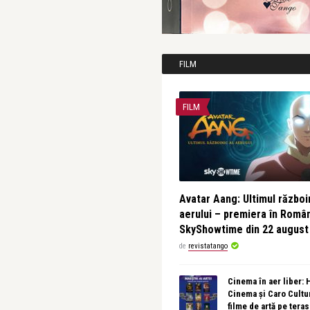
FILM
FILM
Avatar Aang: Ultimul războin
aerului – premiera în Româ
SkyShowtime din 22 august
de
revistatango
Cinema în aer liber:
Cinema și Caro Cultu
filme de artă pe tera