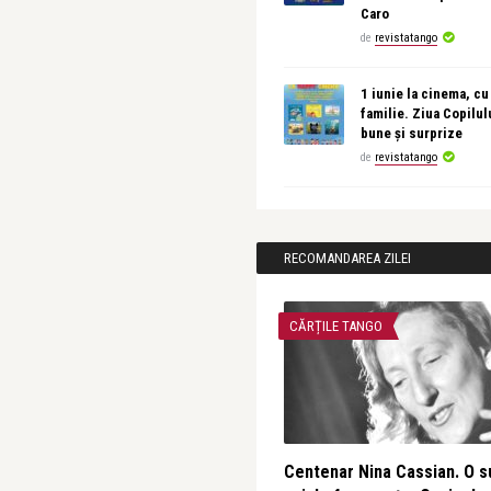
Caro
de
revistatango
1 iunie la cinema, cu
familie. Ziua Copilul
bune și surprize
de
revistatango
RECOMANDAREA ZILEI
CĂRȚILE TANGO
Centenar Nina Cassian. O s