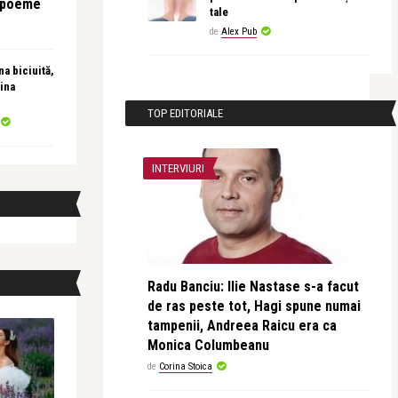
e poeme
tale
de
Alex Pub
a biciuită,
ina
TOP EDITORIALE
INTERVIURI
Radu Banciu: Ilie Nastase s-a facut
de ras peste tot, Hagi spune numai
tampenii, Andreea Raicu era ca
Monica Columbeanu
de
Corina Stoica