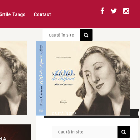
ărțile Tango
Contact
CAUTĂ ÎN SITE