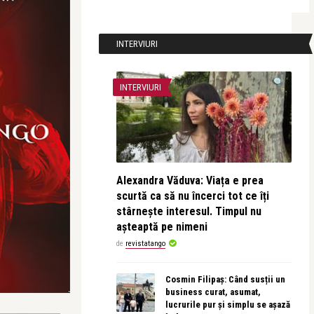
INTERVIURI
INTERVIURI
Alexandra Văduva: Viața e prea
scurtă ca să nu încerci tot ce îți
stârnește interesul. Timpul nu
așteaptă pe nimeni
de
revistatango
Cosmin Filipaș: Când susții un
business curat, asumat,
lucrurile pur și simplu se așază