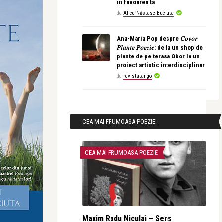
în favoarea ta
de
Alice Năstase Buciuta
Ana-Maria Pop despre 𝐶𝑜𝑣𝑜𝑟
𝑃𝑙𝑎𝑛𝑡𝑒 𝑃𝑜𝑒𝑧𝑖𝑒: de la un shop de
plante de pe terasa Obor la un
proiect artistic interdisciplinar
de
revistatango
CEA MAI FRUMOASA POEZIE
CEA MAI FRUMOASA POEZIE
Maxim Radu Niculai – Sens