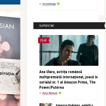
de
revistatango
SUPERSTAR
FILM
Ana Ularu, actrița româncă
multipremiată internațional, joacă în
serialul nr. 1 al Amazon Prime, The
Power/Puterea
de
Ilona Năstase
Vanessa Hudgens, vedetă a