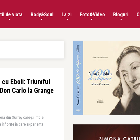
til de viata
Body&Soul
La zi
Foto&Video
Bloguri
C
 cu Eboli: Triumful
Don Carlo la Grange
ră din Surrey care-și îmbie
e înflorite în care experiența