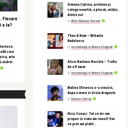
Simona Catrina, prietena și
colega noastră, a plecat, astăzi,
dintre noi
e. Fiecare
de
Alice Năstase Buciuta
i a ta?
Then & Now – Mihaela
Radulescu
 Burescu.
de
revistatango.ro Marea Dragoste
modă care
ica, arta
Alice Nastase Buciuta – Trufia
 Londrei
de a fi tanar
de
revistatango.ro Marea Dragoste
Malina Olinescu s-a sinucis,
dupa o mare si trista dragoste
de
Simona Catrina
Nicu Covaci: Tot ce mi-am
propus in viata am reusit! Dar
ce pret am platit…