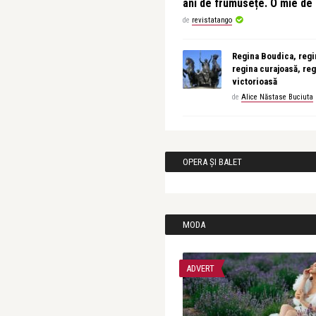
ani de frumusețe. O mie d
de
revistatango
Regina Boudica, regin
regina curajoasă, reg
victorioasă
de
Alice Năstase Buciuta
OPERA ȘI BALET
MODA
ADVERT