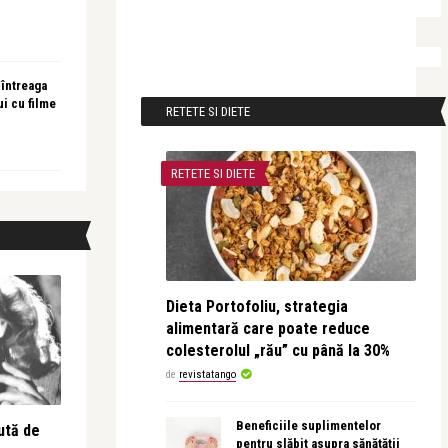
 întreaga
ui cu filme
RETETE SI DIETE
RETETE SI DIETE
Dieta Portofoliu, strategia
alimentară care poate reduce
colesterolul „rău” cu până la 30%
de
revistatango
Beneficiile suplimentelor
ută de
pentru slăbit asupra sănătății