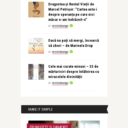
Dragostea și Restul Vieții de
Marcel Petrișor: “Cartea asta-i
despre speranța pe care nici
măcar n-am îndrăznit-o”
de
revistatango
Dacă nu poţi să mergi, încearcă
să zbori – de Marinela Drop
de
revistatango
Cele mai curate minuni – 33 de
mărturisiri despre întâlnirea cu
miracolele divinității
de
revistatango
MAKE IT SIMPLE
FRUMUSETE SI SANATATE