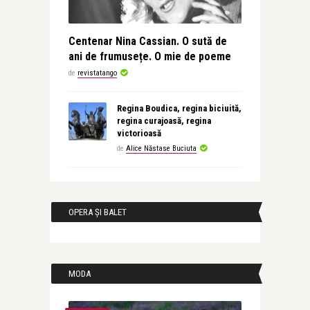
Centenar Nina Cassian. O sută de
ani de frumusețe. O mie de poeme
de
revistatango
Regina Boudica, regina biciuită,
regina curajoasă, regina
victorioasă
de
Alice Năstase Buciuta
OPERA ȘI BALET
MODA