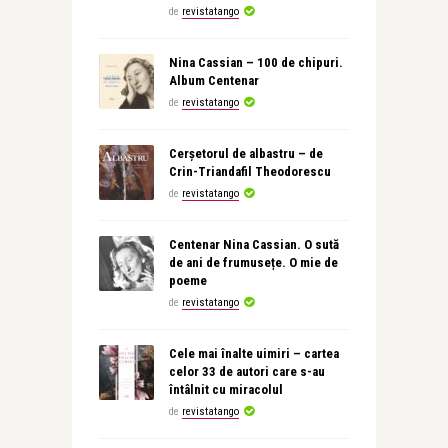
de
revistatango
Nina Cassian – 100 de chipuri.
Album Centenar
de
revistatango
Cerșetorul de albastru – de
Crin-Triandafil Theodorescu
de
revistatango
Centenar Nina Cassian. O sută
de ani de frumusețe. O mie de
poeme
de
revistatango
Cele mai înalte uimiri – cartea
celor 33 de autori care s-au
întâlnit cu miracolul
de
revistatango