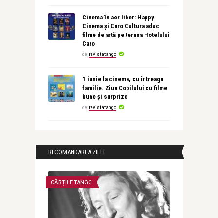
Cinema în aer liber: Happy
Cinema și Caro Cultura aduc
filme de artă pe terasa Hotelului
Caro
de
revistatango
1 iunie la cinema, cu întreaga
familie. Ziua Copilului cu filme
bune și surprize
de
revistatango
RECOMANDAREA ZILEI
CĂRȚILE TANGO