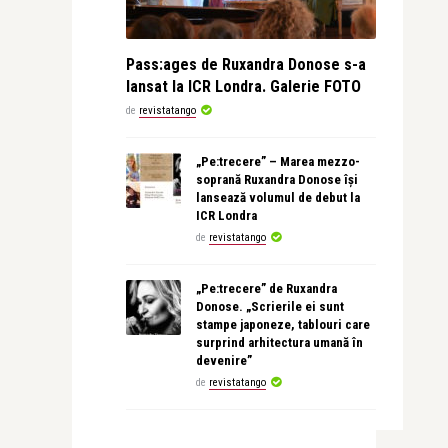
Pass:ages de Ruxandra Donose s-a
lansat la ICR Londra. Galerie FOTO
de
revistatango
„Pe:trecere” – Marea mezzo-
soprană Ruxandra Donose își
lansează volumul de debut la
ICR Londra
de
revistatango
„Pe:trecere” de Ruxandra
Donose. „Scrierile ei sunt
stampe japoneze, tablouri care
surprind arhitectura umană în
devenire”
de
revistatango