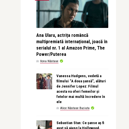
Ana Ularu, actrița româncă
multipremiată internațional, joacă în
serialul nr. 1 al Amazon Prime, The
Power/Puterea
de
Ilona Năstase
Vanessa Hudgens, vedetă a
filmului “A doua șansă”, alături
de Jennifer Lopez: Filmul
acesta va oferi femeilor și
fetelor mai multă încredere în
ele
de
Alice Năstase Buciuta
Sebastian Stan: Ce șanse aș fi
avut să ajung la Hollywood,