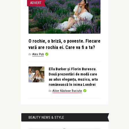
ADVERT
O rochie, o briză, o poveste. Fiecare
vară are rochia ei. Care va fi a ta?
de
Alex Pub
Ella Barker și Florin Burescu.
Două prezentări de modă care
au adus eleganța, muzica, arta
românească în inima Londrei
de
Alice Năstase Buciuta
BEAUTY NEWS & STYLE