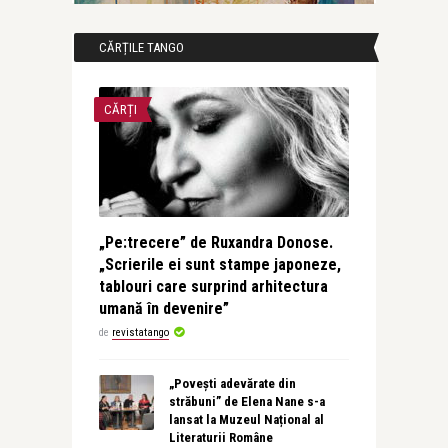
CĂRȚILE TANGO
CĂRȚI
„Pe:trecere” de Ruxandra Donose.
„Scrierile ei sunt stampe japoneze,
tablouri care surprind arhitectura
umană în devenire”
de
revistatango
„Povești adevărate din
străbuni” de Elena Nane s-a
lansat la Muzeul Național al
Literaturii Române