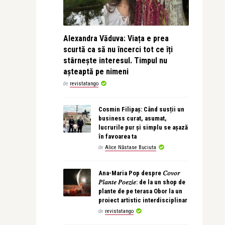
Alexandra Văduva: Viața e prea
scurtă ca să nu încerci tot ce îți
stârnește interesul. Timpul nu
așteaptă pe nimeni
de
revistatango
Cosmin Filipaș: Când susții un
business curat, asumat,
lucrurile pur și simplu se așază
în favoarea ta
de
Alice Năstase Buciuta
Ana-Maria Pop despre 𝐶𝑜𝑣𝑜𝑟
𝑃𝑙𝑎𝑛𝑡𝑒 𝑃𝑜𝑒𝑧𝑖𝑒: de la un shop de
plante de pe terasa Obor la un
proiect artistic interdisciplinar
de
revistatango