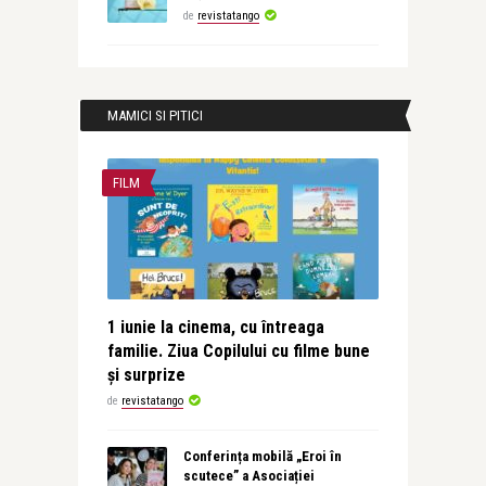
de
revistatango
MAMICI SI PITICI
FILM
1 iunie la cinema, cu întreaga
familie. Ziua Copilului cu filme bune
și surprize
de
revistatango
Conferința mobilă „Eroi în
scutece” a Asociației