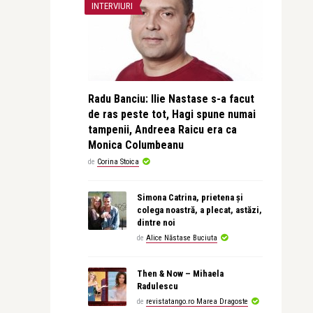
INTERVIURI
Radu Banciu: Ilie Nastase s-a facut
de ras peste tot, Hagi spune numai
tampenii, Andreea Raicu era ca
Monica Columbeanu
de
Corina Stoica
Simona Catrina, prietena și
colega noastră, a plecat, astăzi,
dintre noi
de
Alice Năstase Buciuta
Then & Now – Mihaela
Radulescu
de
revistatango.ro Marea Dragoste