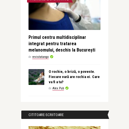
Primul centru multidisciplinar
integrat pentru tratarea
melanomului, deschis la București
de
revistatango
O rochie, o briză, o poveste.
Fiecare vară are rochia ei. Care
va fi a ta?
de
Alex Pub
CITITOARE-SCRIITOARE