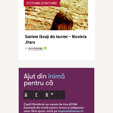
CITITOARE-SCRIITOARE
Suntem făcuţi din lacrimi – Nicoleta
Jitaru
de
revistatango