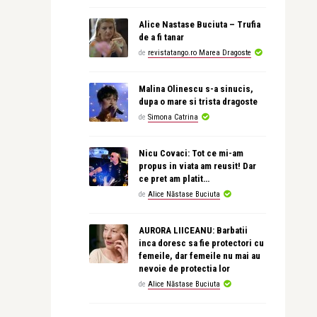
Alice Nastase Buciuta – Trufia
de a fi tanar
de
revistatango.ro Marea Dragoste
Malina Olinescu s-a sinucis,
dupa o mare si trista dragoste
de
Simona Catrina
Nicu Covaci: Tot ce mi-am
propus in viata am reusit! Dar
ce pret am platit…
de
Alice Năstase Buciuta
AURORA LIICEANU: Barbatii
inca doresc sa fie protectori cu
femeile, dar femeile nu mai au
nevoie de protectia lor
de
Alice Năstase Buciuta