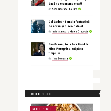
dacă nu era mama mea?!
de
Alice Năstase Buciuta
Gal Gadot – femeia fantastică
pe ecran și dincolo de el
de
revistatango.ro Marea Dragoste
Eva Green, de la fata Bond la
Miss Peregrine, stăpâna
timpului
de
Irina Botezatu
RETETE SI DIETE
RETETE SI DIETE