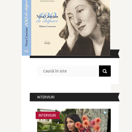
CAUTĂ ÎN SITE
INTERVIURI
INTERVIURI