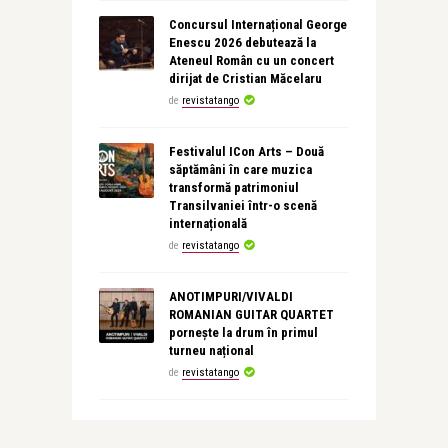
Concursul Internațional George
Enescu 2026 debutează la
Ateneul Român cu un concert
dirijat de Cristian Măcelaru
de
revistatango
Festivalul ICon Arts – Două
săptămâni în care muzica
transformă patrimoniul
Transilvaniei într-o scenă
internațională
de
revistatango
ANOTIMPURI/VIVALDI
ROMANIAN GUITAR QUARTET
pornește la drum în primul
turneu național
de
revistatango