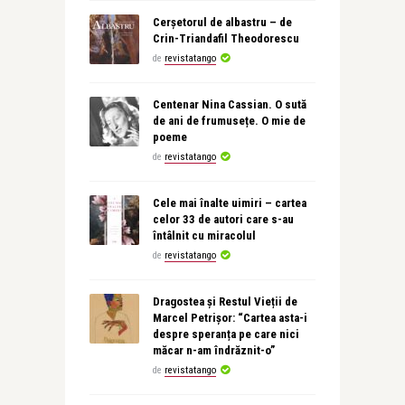
Cerșetorul de albastru – de
Crin-Triandafil Theodorescu
de
revistatango
Centenar Nina Cassian. O sută
de ani de frumusețe. O mie de
poeme
de
revistatango
Cele mai înalte uimiri – cartea
celor 33 de autori care s-au
întâlnit cu miracolul
de
revistatango
Dragostea și Restul Vieții de
Marcel Petrișor: “Cartea asta-i
despre speranța pe care nici
măcar n-am îndrăznit-o”
de
revistatango