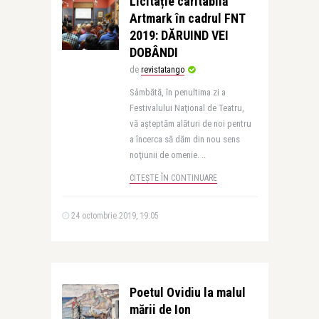
Licitație caritabilă
Artmark în cadrul FNT
2019: DĂRUIND VEI
DOBÂNDI
de
revistatango
Sâmbătă, în penultima zi a
Festivalului Naţional de Teatru,
vă aşteptăm alături de noi pentru
a încerca să dăm din nou sens
noţiunii de omenie. ..
CITEȘTE ÎN CONTINUARE
24 octombrie 2019, 19:05
Poetul Ovidiu la malul
mării de Ion