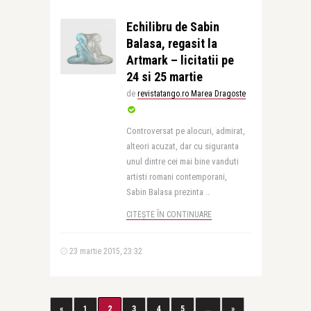
Echilibru de Sabin
Balasa, regasit la
Artmark – licitatii pe
24 si 25 martie
de
revistatango.ro Marea Dragoste
Controversat pe alocuri, admirat,
alteori acuzat, dar cu siguranta
unul dintre cei mai bine vanduti
artisti romani contemporani,
Sabin Balasa prezinta ..
CITEȘTE ÎN CONTINUARE
23 martie 2015, 23:32
«
1
2
3
4
5
...
»