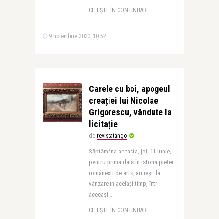
CITEȘTE ÎN CONTINUARE
9 noiembrie 2020, 10:52
Carele cu boi, apogeul
creației lui Nicolae
Grigorescu, vândute la
licitație
de
revistatango
Săptămâna aceasta, joi, 11 iunie,
pentru prima dată în istoria pieței
românești de artă, au ieșit la
vânzare în același timp, într-
aceeași ..
CITEȘTE ÎN CONTINUARE