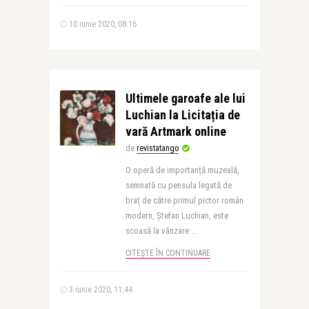
10 iunie 2020, 08:16
Ultimele garoafe ale lui
Luchian la Licitația de
vară Artmark online
de
revistatango
O operă de importanță muzeală,
semnată cu pensula legată de
braț de către primul pictor român
modern, Ștefan Luchian, este
scoasă la vânzare ..
CITEȘTE ÎN CONTINUARE
3 iunie 2020, 11:44