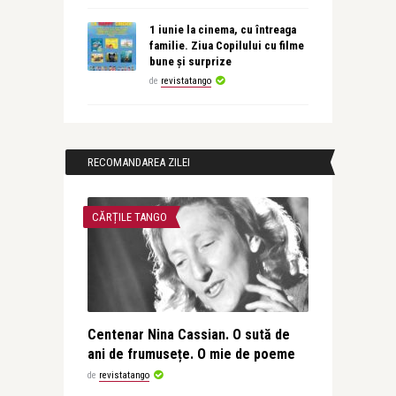
1 iunie la cinema, cu întreaga
familie. Ziua Copilului cu filme
bune și surprize
de
revistatango
RECOMANDAREA ZILEI
CĂRȚILE TANGO
Centenar Nina Cassian. O sută de
ani de frumusețe. O mie de poeme
de
revistatango