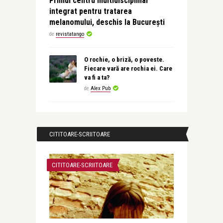
Primul centru multidisciplinar
integrat pentru tratarea
melanomului, deschis la București
de
revistatango
O rochie, o briză, o poveste.
Fiecare vară are rochia ei. Care
va fi a ta?
de
Alex Pub
CITITOARE-SCRIITOARE
CITITOARE-SCRIITOARE