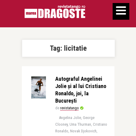
Tag:
licitatie
Autograful Angelinei
Jolie și al lui Cristiano
Ronaldo, joi, la
București
de
revistatango
Angelina Jolie, George
Clooney, Uma Thurman, Cristiano
Ronaldo, Novak Djokovich,