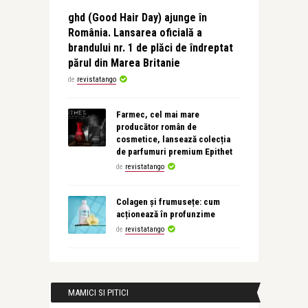
ghd (Good Hair Day) ajunge în
România. Lansarea oficială a
brandului nr. 1 de plăci de îndreptat
părul din Marea Britanie
de
revistatango
Farmec, cel mai mare
producător român de
cosmetice, lansează colecția
de parfumuri premium Epithet
de
revistatango
Colagen și frumusețe: cum
acționează în profunzime
de
revistatango
MAMICI SI PITICI