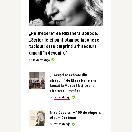
„Pe:trecere” de Ruxandra Donose.
„Scrierile ei sunt stampe japoneze,
tablouri care surprind arhitectura
umană în devenire”
de
revistatango
„Povești adevărate din
străbuni” de Elena Nane s-a
lansat la Muzeul Național al
Literaturii Române
de
revistatango
Nina Cassian – 100 de chipuri.
Album Centenar
de
revistatango