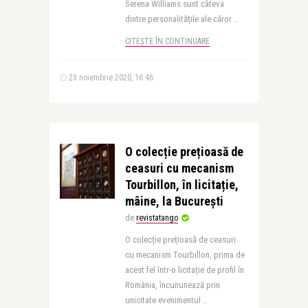
Serena Williams sunt câteva
dintre personalitățile ale căror ..
CITEȘTE ÎN CONTINUARE
23 noiembrie 2020, 16:46
O colecție prețioasă de
ceasuri cu mecanism
Tourbillon, în licitație,
mâine, la București
de
revistatango
O colecție prețioasă de ceasuri
cu mecanism Tourbillon, prima de
acest fel într-o licitație de profil în
România, încununează prin
unicitate evenimentul ..