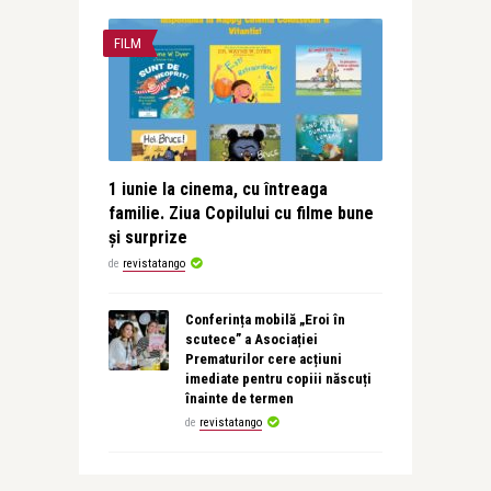
FILM
1 iunie la cinema, cu întreaga
familie. Ziua Copilului cu filme bune
și surprize
de
revistatango
Conferința mobilă „Eroi în
scutece” a Asociației
Prematurilor cere acțiuni
imediate pentru copiii născuți
înainte de termen
de
revistatango