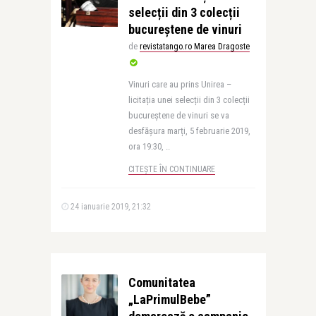
selecții din 3 colecții
bucureștene de vinuri
de
revistatango.ro Marea Dragoste
Vinuri care au prins Unirea –
licitația unei selecții din 3 colecții
bucureștene de vinuri se va
desfășura marți, 5 februarie 2019,
ora 19:30, ..
CITEȘTE ÎN CONTINUARE
24 ianuarie 2019, 21:32
Comunitatea
„LaPrimulBebe”