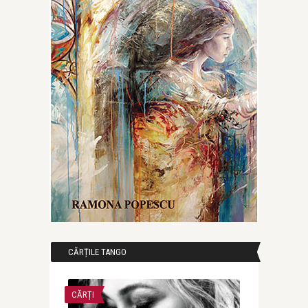
CĂRȚILE TANGO
CĂRȚI