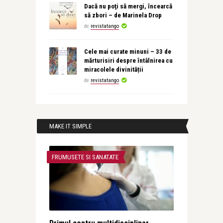
Dacă nu poţi să mergi, încearcă
să zbori – de Marinela Drop
de
revistatango
Cele mai curate minuni – 33 de
mărturisiri despre întâlnirea cu
miracolele divinității
de
revistatango
MAKE IT SIMPLE
FRUMUSETE SI SANATATE