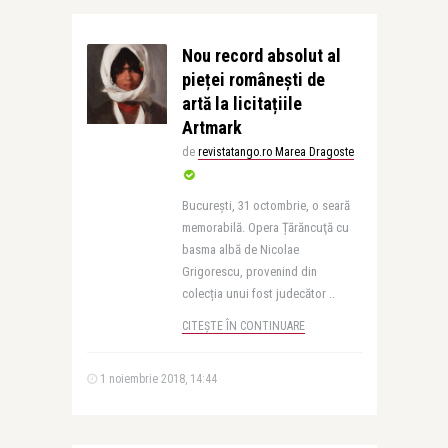
Nou record absolut al
pieței românești de
artă la licitațiile
Artmark
de
revistatango.ro Marea Dragoste
Bucureşti, 31 octombrie, o seară
memorabilă. Opera Țărăncuţă cu
basma albă de Nicolae
Grigorescu, provenind din
colecția unui fost judecător ..
CITEȘTE ÎN CONTINUARE
1 noiembrie 2018, 14:44