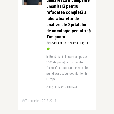
demarează o campanie
umanitară pentru
refacerea completă a
laboratoarelor de
analize ale Spitalului
de oncologie pediatrică
Timișoara
de
revistatango.ro Marea Dragoste
În România, în fiecare an, peste
1000 de părinți aud cuvântul
“cancer”, atunci când medicii le
pun diagnosticul copiilor lor. În
Europa ..
CITEȘTE ÎN CONTINUARE
7 decembrie 2018, 20:43