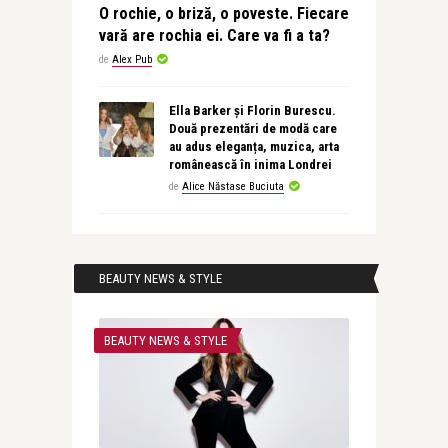
O rochie, o briză, o poveste. Fiecare
vară are rochia ei. Care va fi a ta?
de
Alex Pub
Ella Barker și Florin Burescu.
Două prezentări de modă care
au adus eleganța, muzica, arta
românească în inima Londrei
de
Alice Năstase Buciuta
BEAUTY NEWS & STYLE
BEAUTY NEWS & STYLE