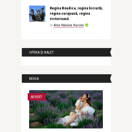
Regina Boudica, regina biciuită,
regina curajoasă, regina
victorioasă
de
Alice Năstase Buciuta
OPERA ȘI BALET
MODA
ADVERT