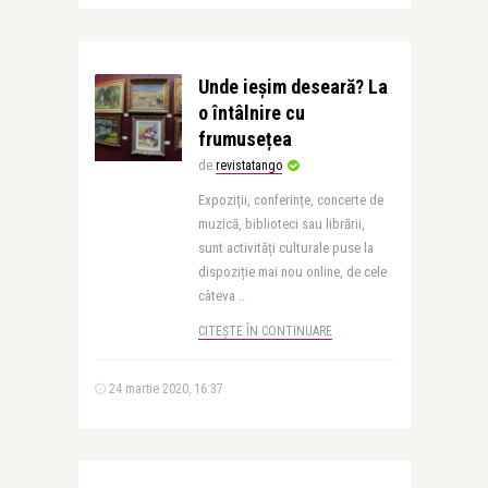
Unde ieșim deseară? La
o întâlnire cu
frumusețea
de
revistatango
Expoziții, conferințe, concerte de
muzică, biblioteci sau librării,
sunt activități culturale puse la
dispoziție mai nou online, de cele
câteva ..
CITEȘTE ÎN CONTINUARE
24 martie 2020, 16:37