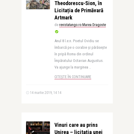
Theodorescu-Sion, în
Licitația de Primăvară
Artmark
de
revistatango.ro Marea Dragoste
Anul 8 î.e.n. Poetul Ovidiu se
îmbarcă pe o corabie și părăsește
în pripă Roma din ordinul
Împăratului Octavian Augustus.
Va ajunge la marginea ..
CITEȘTE ÎN CONTINUARE
14 martie 2019, 14:14
Vinuri care au prins
Unirea – licitația unei