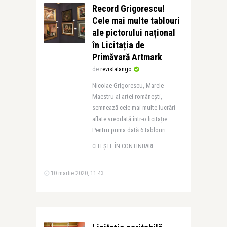
Record Grigorescu!
Cele mai multe tablouri
ale pictorului național
în Licitația de
Primăvară Artmark
de
revistatango
Nicolae Grigorescu, Marele
Maestru al artei românești,
semnează cele mai multe lucrări
aflate vreodată într-o licitație.
Pentru prima dată 6 tablouri ..
CITEȘTE ÎN CONTINUARE
10 martie 2020, 11:43