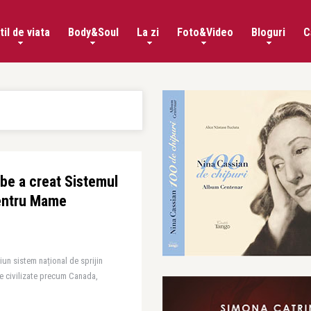
til de viata
Body&Soul
La zi
Foto&Video
Bloguri
C
be a creat Sistemul
pentru Mame
iun sistem național de sprijin
e civilizate precum Canada,