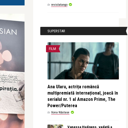
de
revistatango
SUPERSTAR
FILM
Ana Ularu, actrița româncă
multipremiată internațional, joacă în
serialul nr. 1 al Amazon Prime, The
Power/Puterea
de
Ilona Năstase
Vanessa Hudgens, vedetă a