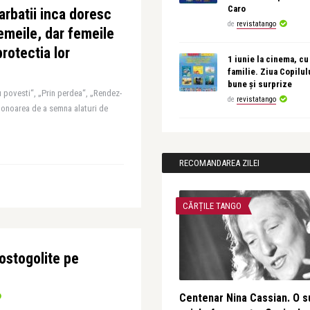
Caro
rbatii inca doresc
de
revistatango
femeile, dar femeile
rotectia lor
1 iunie la cinema, cu
familie. Ziua Copilul
bune și surprize
u povesti“, „Prin perdea“, „Rendez-
de
revistatango
 onoarea de a semna alaturi de
RECOMANDAREA ZILEI
CĂRȚILE TANGO
 rostogolite pe
Centenar Nina Cassian. O s