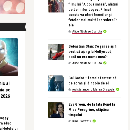
filmului “A doua șansă”, alături
de Jennifer Lopez: Filmul
acesta va oferi femeilor și
fetelor mai multă încredere în
ele
de
Alice Năstase Buciuta
Sebastian Stan: Ce șanse aș fi
avut să ajung la Hollywood,
dacă nu era mama mea?!
de
Alice Năstase Buciuta
Gal Gadot – femeia fantastică
ic al
pe ecran și dincolo de el
nia pe
de
revistatango.ro Marea Dragoste
 2026
Eva Green, de la fata Bond la
Miss Peregrine, stăpâna
timpului
 Happy
de
Irina Botezatu
ra aduc
sa Hotelului