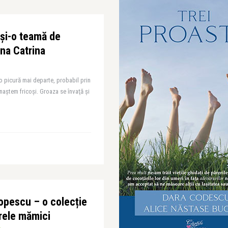
 și-o teamă de
na Catrina
o picură mai departe, probabil prin
naştem fricoşi. Groaza se învaţă şi
opescu – o colecție
arele mămici