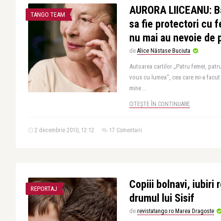
AURORA LIICEANU: Ba
TANGO TEAM
sa fie protectori cu 
nu mai au nevoie de p
de
Alice Năstase Buciuta
Autoarea cartilor „Patru femei, patr
vous cu lumea“, cea care mi-a facut
mine ..
CITEȘTE ÎN CONTINUARE
2 decembrie 2010, 12:12
17 Comentarii
Copiii bolnavi, iubiri
REPORTAJ
drumul lui Sisif
de
revistatango.ro Marea Dragoste