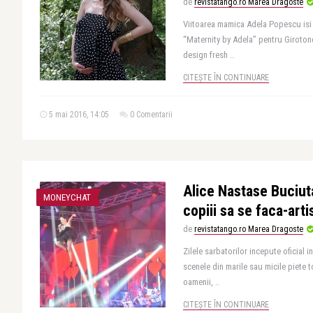
de
revistatango.ro Marea Dragoste
Viitoarea mamica Adela Popescu isi
“Maternity by Adela” pentru Giroto
design fresh ..
CITEȘTE ÎN CONTINUARE
5 mai 2016, 14:05
0 Comentarii
Alice Nastase Buciut
MONEYCHAT
copiii sa se faca-artis
de
revistatango.ro Marea Dragoste
Zilele sarbatorilor incepute oficial i
scenele din marile sau micile piete t
oamenii, ..
CITEȘTE ÎN CONTINUARE