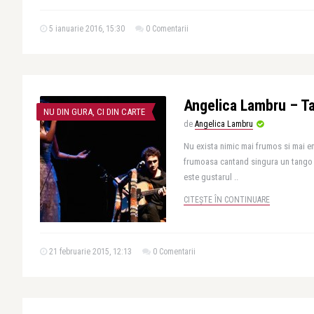
5 ianuarie 2016, 15:30
0 Comentarii
Angelica Lambru – Ta
NU DIN GURA, CI DIN CARTE
de
Angelica Lambru
Nu exista nimic mai frumos si mai e
frumoasa cantand singura un tango 
este gustarul ..
CITEȘTE ÎN CONTINUARE
21 februarie 2015, 12:13
0 Comentarii