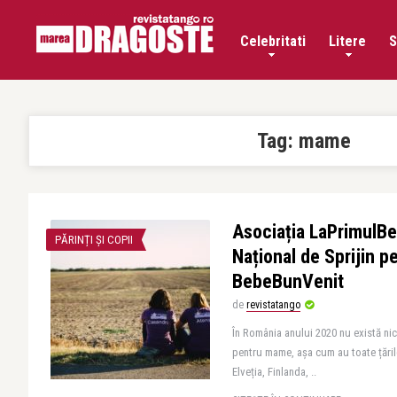
Celebritati
Litere
S
Tag:
mame
Asociația LaPrimulBe
PĂRINȚI ȘI COPII
Național de Sprijin 
BebeBunVenit
de
revistatango
În România anului 2020 nu există nic
pentru mame, așa cum au toate țăril
Elveția, Finlanda, ..