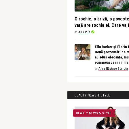
O rochie, o briză, o povest
vară are rochia ei. Care va f
de
Alex Pub
Ella Barker și Florin
Două prezentări de 
au adus eleganța, muz
românească în inima
de
Alice Năstase Buciuta
BEAUTY NEWS & STYLE
BEAUTY NEWS & STYLE