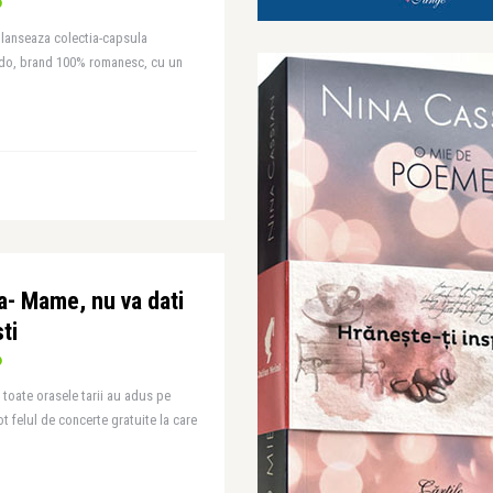
 lanseaza colectia-capsula
ndo, brand 100% romanesc, cu un
a- Mame, nu va dati
ti
n toate orasele tarii au adus pe
ot felul de concerte gratuite la care