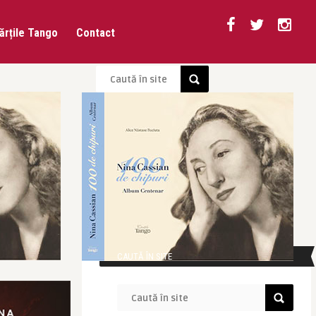
ărțile Tango
Contact
CAUTĂ ÎN SITE