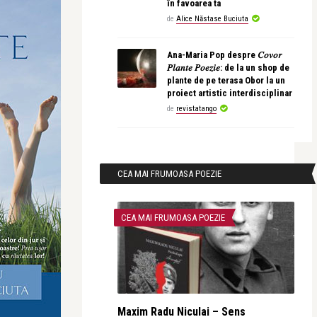
în favoarea ta
de
Alice Năstase Buciuta
Ana-Maria Pop despre 𝐶𝑜𝑣𝑜𝑟
𝑃𝑙𝑎𝑛𝑡𝑒 𝑃𝑜𝑒𝑧𝑖𝑒: de la un shop de
plante de pe terasa Obor la un
proiect artistic interdisciplinar
de
revistatango
CEA MAI FRUMOASA POEZIE
CEA MAI FRUMOASA POEZIE
Maxim Radu Niculai – Sens