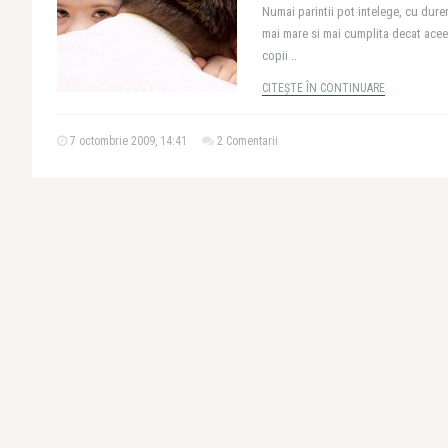
Numai parintii pot intelege, cu dure
mai mare si mai cumplita decat aceea 
copii ..
CITEȘTE ÎN CONTINUARE
7 octombrie 2009, 14:41
2 Comentarii