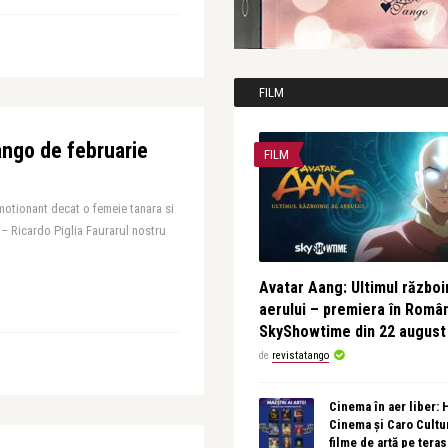
FILM
ngo de februarie
FILM
motionant decat o femeie tanara si
– Ricardo Piglia Faurarul nostru
Avatar Aang: Ultimul războin
aerului – premiera în Româ
SkyShowtime din 22 august
de
revistatango
Cinema în aer liber:
Cinema și Caro Cultu
filme de artă pe tera