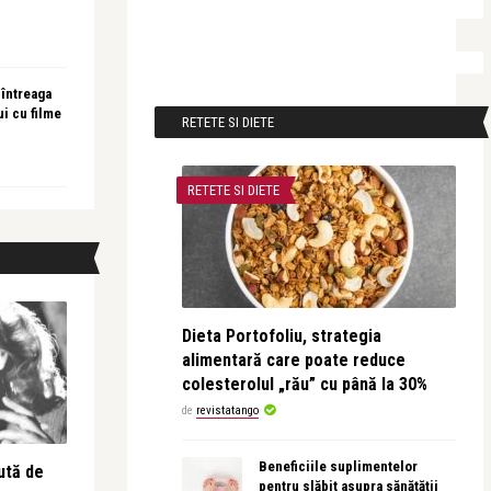
 întreaga
ui cu filme
RETETE SI DIETE
RETETE SI DIETE
Dieta Portofoliu, strategia
alimentară care poate reduce
colesterolul „rău” cu până la 30%
de
revistatango
Beneficiile suplimentelor
ută de
pentru slăbit asupra sănătății