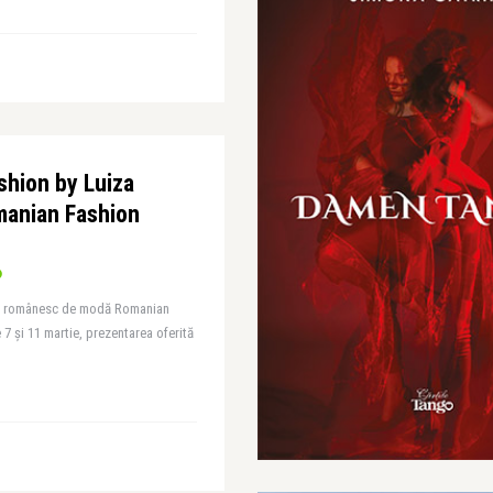
shion by Luiza
manian Fashion
lui românesc de modă Romanian
 7 și 11 martie, prezentarea oferită