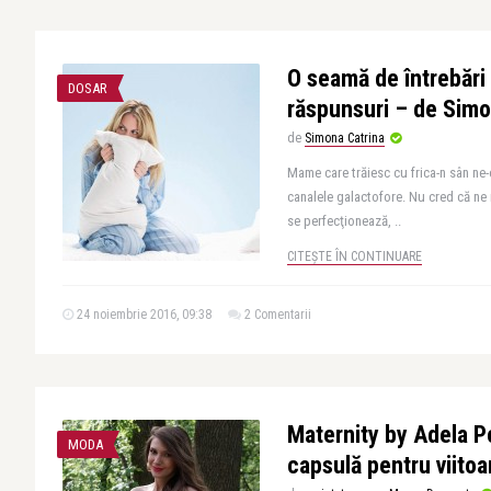
O seamă de întrebări
DOSAR
răspunsuri – de Simo
de
Simona Catrina
Mame care trăiesc cu frica-n sân ne-
canalele galactofore. Nu cred că ne 
se perfecţionează, ..
CITEȘTE ÎN CONTINUARE
24 noiembrie 2016, 09:38
2 Comentarii
Maternity by Adela P
MODA
capsulă pentru viito