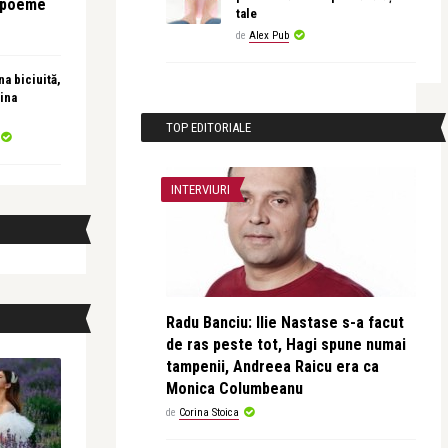
e poeme
tale
de
Alex Pub
a biciuită,
ina
TOP EDITORIALE
INTERVIURI
Radu Banciu: Ilie Nastase s-a facut
de ras peste tot, Hagi spune numai
tampenii, Andreea Raicu era ca
Monica Columbeanu
de
Corina Stoica