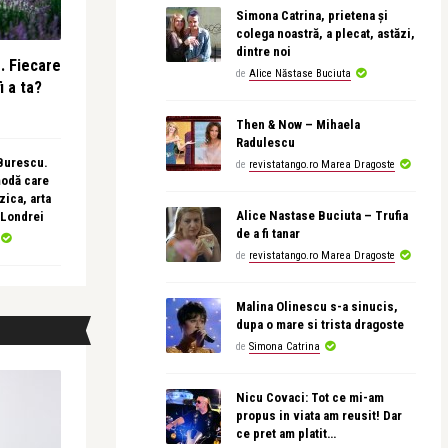
Simona Catrina, prietena și
colega noastră, a plecat, astăzi,
dintre noi
e. Fiecare
de
Alice Năstase Buciuta
i a ta?
Then & Now – Mihaela
Radulescu
 Burescu.
de
revistatango.ro Marea Dragoste
modă care
ica, arta
Alice Nastase Buciuta – Trufia
 Londrei
de a fi tanar
de
revistatango.ro Marea Dragoste
Malina Olinescu s-a sinucis,
dupa o mare si trista dragoste
de
Simona Catrina
Nicu Covaci: Tot ce mi-am
propus in viata am reusit! Dar
ce pret am platit…