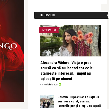
INTERVIURI
INTERVIURI
Alexandra Văduva: Viața e prea
scurtă ca să nu încerci tot ce îți
stârnește interesul. Timpul nu
așteaptă pe nimeni
de
revistatango
Cosmin Filipaș: Când susții un
business curat, asumat,
lucrurile pur și simplu se așază