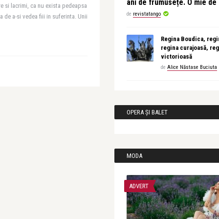
ani de frumusețe. O mie d
re si lacrimi, ca nu exista pedeapsa
de
revistatango
de a-si vedea fiii in suferinta. Unii
Regina Boudica, regin
regina curajoasă, reg
victorioasă
de
Alice Năstase Buciuta
OPERA ȘI BALET
MODA
ADVERT