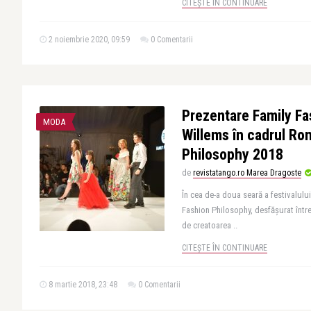
CITEȘTE ÎN CONTINUARE
2 noiembrie 2020, 09:59
0 Comentarii
Prezentare Family Fa
MODA
Willems în cadrul Ro
Philosophy 2018
de
revistatango.ro Marea Dragoste
În cea de-a doua seară a festivalu
Fashion Philosophy, desfășurat între
de creatoarea ..
CITEȘTE ÎN CONTINUARE
8 martie 2018, 23:48
0 Comentarii