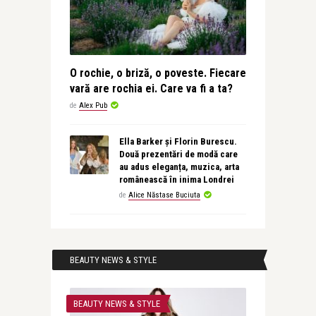
O rochie, o briză, o poveste. Fiecare
vară are rochia ei. Care va fi a ta?
de
Alex Pub
Ella Barker și Florin Burescu.
Două prezentări de modă care
au adus eleganța, muzica, arta
românească în inima Londrei
de
Alice Năstase Buciuta
BEAUTY NEWS & STYLE
BEAUTY NEWS & STYLE