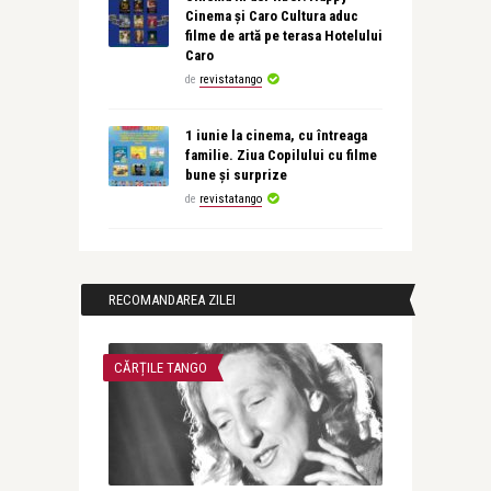
Cinema și Caro Cultura aduc
filme de artă pe terasa Hotelului
Caro
de
revistatango
1 iunie la cinema, cu întreaga
familie. Ziua Copilului cu filme
bune și surprize
de
revistatango
RECOMANDAREA ZILEI
CĂRȚILE TANGO