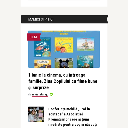
MAMICI SI PITICI
FILM
1 iunie la cinema, cu întreaga
familie. Ziua Copilului cu filme bune
și surprize
de
revistatango
Conferința mobilă „Eroi în
scutece” a Asociației
Prematurilor cere acțiuni
imediate pentru copiii născuți