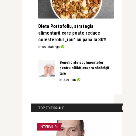
Dieta Portofoliu, strategia
alimentară care poate reduce
colesterolul „rău” cu până la 30%
de
revistatango
Beneficiile suplimentelor
pentru slăbit asupra sănătății
tale
de
Alex Pub
TOP EDITORIALE
INTERVIURI