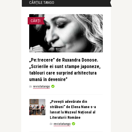
CĂRȚILE TANGO
CĂRȚI
„Pe:trecere” de Ruxandra Donose.
„Scrierile ei sunt stampe japoneze,
tablouri care surprind arhitectura
umană în devenire”
de
revistatango
„Povești adevărate din
străbuni” de Elena Nane s-a
lansat la Muzeul Național al
Literaturii Române
de
revistatango