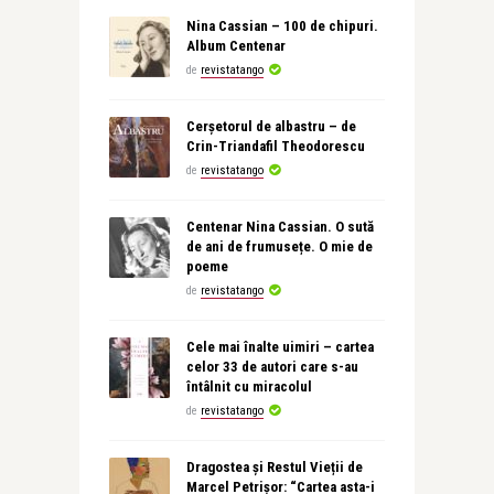
Nina Cassian – 100 de chipuri.
Album Centenar
de
revistatango
Cerșetorul de albastru – de
Crin-Triandafil Theodorescu
de
revistatango
Centenar Nina Cassian. O sută
de ani de frumusețe. O mie de
poeme
de
revistatango
Cele mai înalte uimiri – cartea
celor 33 de autori care s-au
întâlnit cu miracolul
de
revistatango
Dragostea și Restul Vieții de
Marcel Petrișor: “Cartea asta-i