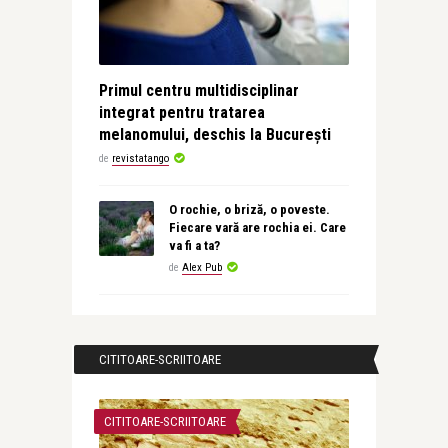
Primul centru multidisciplinar
integrat pentru tratarea
melanomului, deschis la București
de
revistatango
O rochie, o briză, o poveste.
Fiecare vară are rochia ei. Care
va fi a ta?
de
Alex Pub
CITITOARE-SCRIITOARE
CITITOARE-SCRIITOARE