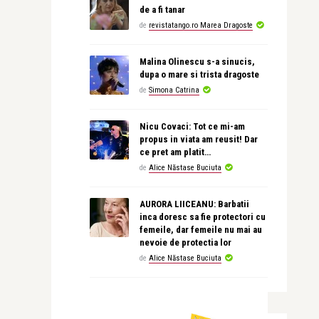
de a fi tanar
de
revistatango.ro Marea Dragoste
Malina Olinescu s-a sinucis,
dupa o mare si trista dragoste
de
Simona Catrina
Nicu Covaci: Tot ce mi-am
propus in viata am reusit! Dar
ce pret am platit…
de
Alice Năstase Buciuta
AURORA LIICEANU: Barbatii
inca doresc sa fie protectori cu
femeile, dar femeile nu mai au
nevoie de protectia lor
de
Alice Năstase Buciuta