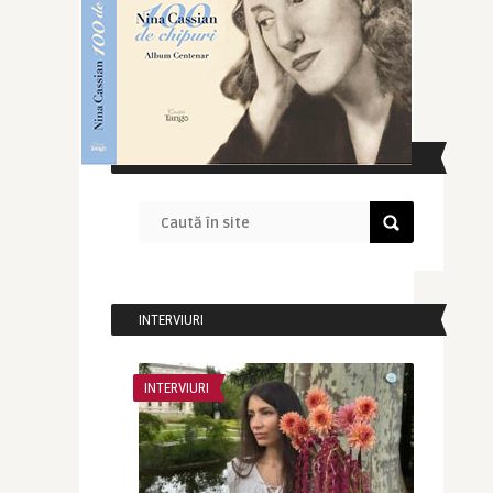
CAUTĂ ÎN SITE
INTERVIURI
INTERVIURI