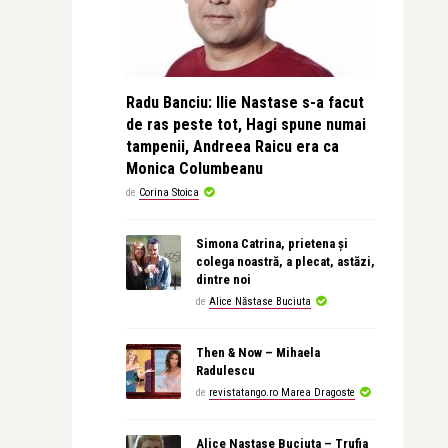
Radu Banciu: Ilie Nastase s-a facut
de ras peste tot, Hagi spune numai
tampenii, Andreea Raicu era ca
Monica Columbeanu
de
Corina Stoica
Simona Catrina, prietena și
colega noastră, a plecat, astăzi,
dintre noi
de
Alice Năstase Buciuta
Then & Now – Mihaela
Radulescu
de
revistatango.ro Marea Dragoste
Alice Nastase Buciuta – Trufia