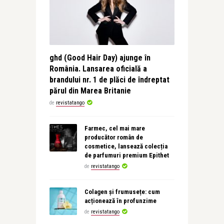
ghd (Good Hair Day) ajunge în
România. Lansarea oficială a
brandului nr. 1 de plăci de îndreptat
părul din Marea Britanie
de
revistatango
Farmec, cel mai mare
producător român de
cosmetice, lansează colecția
de parfumuri premium Epithet
de
revistatango
Colagen și frumusețe: cum
acționează în profunzime
de
revistatango