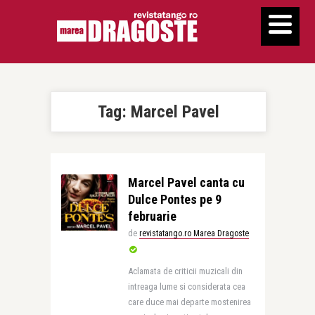
Tag:
Marcel Pavel
Marcel Pavel canta cu
Dulce Pontes pe 9
februarie
de
revistatango.ro Marea Dragoste
Aclamata de criticii muzicali din
intreaga lume si considerata cea
care duce mai departe mostenirea