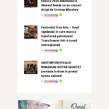
Enescu 2026 debutează la
Ateneul Român cu un concert
dirijat de Cristian Măcelaru
de
revistatango
Festivalul ICon Arts – Două
săptămâni în care muzica
transformă patrimoniul
Transilvaniei într-o scenă
internațională
de
revistatango
ANOTIMPURI/VIVALDI
ROMANIAN GUITAR QUARTET
pornește la drum în primul
turneu național
de
revistatango