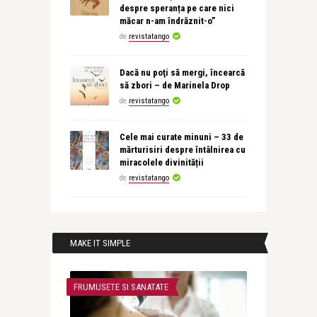
despre speranța pe care nici
măcar n-am îndrăznit-o”
de
revistatango
Dacă nu poţi să mergi, încearcă
să zbori – de Marinela Drop
de
revistatango
Cele mai curate minuni – 33 de
mărturisiri despre întâlnirea cu
miracolele divinității
de
revistatango
MAKE IT SIMPLE
FRUMUSETE SI SANATATE