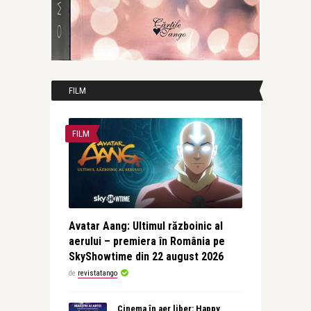
FILM
FILM
Avatar Aang: Ultimul războinic al
aerului – premiera în România pe
SkyShowtime din 22 august 2026
de
revistatango
Cinema în aer liber: Happy