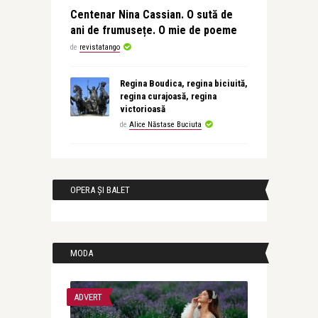
Centenar Nina Cassian. O sută de
ani de frumusețe. O mie de poeme
de
revistatango
Regina Boudica, regina biciuită,
regina curajoasă, regina
victorioasă
de
Alice Năstase Buciuta
OPERA ȘI BALET
MODA
ADVERT