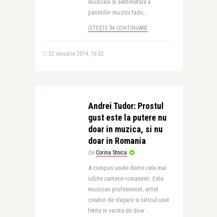
muzicala si sentimetala a
parintilor muzicii fado, ..
CITEȘTE ÎN CONTINUARE
22 ianuarie 2014, 16:32
Andrei Tudor: Prostul
gust este la putere nu
doar in muzica, si nu
doar in Romania
de
Corina Stoica
A compus unele dintre cele mai
iubite cantece romanesti. Este
muzician profesionist, artist
creator de slagare si taticul unei
fetite in varsta de doar ..