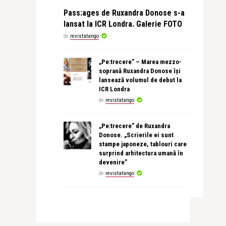
Pass:ages de Ruxandra Donose s-a
lansat la ICR Londra. Galerie FOTO
de
revistatango
„Pe:trecere” – Marea mezzo-
soprană Ruxandra Donose își
lansează volumul de debut la
ICR Londra
de
revistatango
„Pe:trecere” de Ruxandra
Donose. „Scrierile ei sunt
stampe japoneze, tablouri care
surprind arhitectura umană în
devenire”
de
revistatango