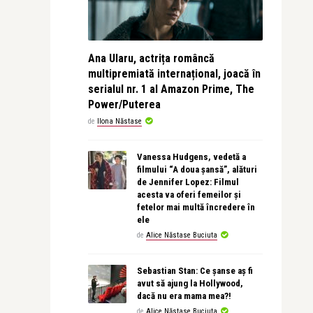
Ana Ularu, actrița româncă
multipremiată internațional, joacă în
serialul nr. 1 al Amazon Prime, The
Power/Puterea
de
Ilona Năstase
Vanessa Hudgens, vedetă a
filmului “A doua șansă”, alături
de Jennifer Lopez: Filmul
acesta va oferi femeilor și
fetelor mai multă încredere în
ele
de
Alice Năstase Buciuta
Sebastian Stan: Ce șanse aș fi
avut să ajung la Hollywood,
dacă nu era mama mea?!
de
Alice Năstase Buciuta