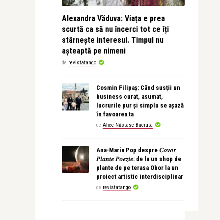
Alexandra Văduva: Viața e prea
scurtă ca să nu încerci tot ce îți
stârnește interesul. Timpul nu
așteaptă pe nimeni
de
revistatango
Cosmin Filipaș: Când susții un
business curat, asumat,
lucrurile pur și simplu se așază
în favoarea ta
de
Alice Năstase Buciuta
Ana-Maria Pop despre 𝐶𝑜𝑣𝑜𝑟
𝑃𝑙𝑎𝑛𝑡𝑒 𝑃𝑜𝑒𝑧𝑖𝑒: de la un shop de
plante de pe terasa Obor la un
proiect artistic interdisciplinar
de
revistatango