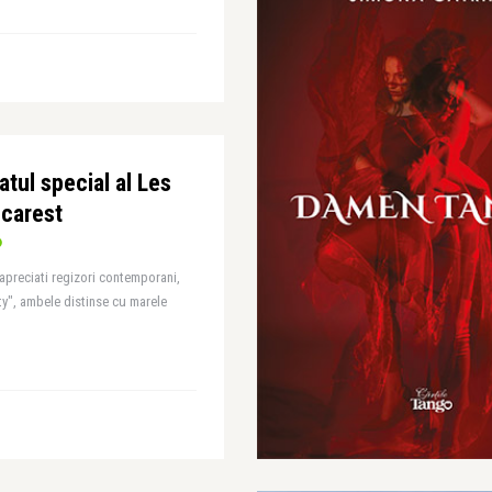
atul special al Les
ucarest
apreciati regizori contemporani,
ity", ambele distinse cu marele