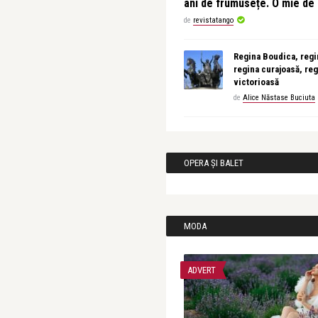
ani de frumusețe. O mie d
de
revistatango
Regina Boudica, regin
regina curajoasă, reg
victorioasă
de
Alice Năstase Buciuta
OPERA ȘI BALET
MODA
ADVERT