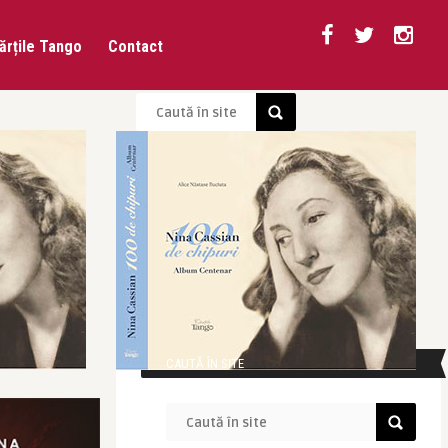
ărțile Tango
Contact
CAUTĂ ÎN SITE