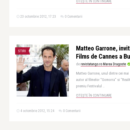
CITEȘTE ÎN CONTINUARE
23 octombrie 2012, 17:23
0 Comentarii
Matteo Garrone, invit
STIRI
Films de Cannes a B
de
revistatango.ro Marea Dragoste
Matteo Garrone, unul dintre cei mai 
autor al filmelor "Gomorra" si "Real
premiu Festivalul ..
CITEȘTE ÎN CONTINUARE
4 octombrie 2012, 15:24
0 Comentarii