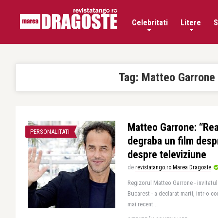
Celebritati
Litere
S
Tag:
Matteo Garrone
Matteo Garrone: “Rea
PERSONALITATI
degraba un film desp
despre televiziune
de
revistatango.ro Marea Dragoste
Regizorul Matteo Garrone - invitatul
Bucarest - a declarat marti, intr-o co
mai recent ..