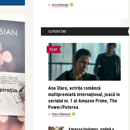
de
revistatango
SUPERSTAR
FILM
Ana Ularu, actrița româncă
multipremiată internațional, joacă în
serialul nr. 1 al Amazon Prime, The
Power/Puterea
de
Ilona Năstase
Vanessa Hudgens, vedetă a