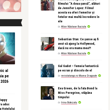
filmului “A doua șansă”, alături
de Jennifer Lopez: Filmul
acesta va oferi femeilor și
fetelor mai multă încredere în
ele
de
Alice Năstase Buciuta
Sebastian Stan: Ce șanse aș fi
avut să ajung la Hollywood,
dacă nu era mama mea?!
de
Alice Năstase Buciuta
Gal Gadot – femeia fantastică
ic al
pe ecran și dincolo de el
nia pe
de
revistatango.ro Marea Dragoste
 2026
Eva Green, de la fata Bond la
Miss Peregrine, stăpâna
timpului
 Happy
de
Irina Botezatu
ra aduc
sa Hotelului