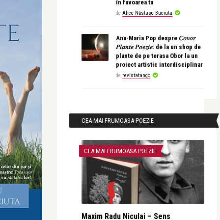
în favoarea ta
de
Alice Năstase Buciuta
Ana-Maria Pop despre 𝐶𝑜𝑣𝑜𝑟
𝑃𝑙𝑎𝑛𝑡𝑒 𝑃𝑜𝑒𝑧𝑖𝑒: de la un shop de
plante de pe terasa Obor la un
proiect artistic interdisciplinar
de
revistatango
CEA MAI FRUMOASA POEZIE
CEA MAI FRUMOASA POEZIE
Maxim Radu Niculai – Sens