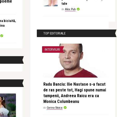
e poeme
tale
de
Alex Pub
a biciuită,
ina
TOP EDITORIALE
INTERVIURI
Radu Banciu: Ilie Nastase s-a facut
de ras peste tot, Hagi spune numai
tampenii, Andreea Raicu era ca
Monica Columbeanu
de
Corina Stoica