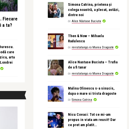
Simona Catrina, prietena și
colega noastră, a plecat, astăzi,
dintre noi
e. Fiecare
de
Alice Năstase Buciuta
i a ta?
Then & Now – Mihaela
Radulescu
 Burescu.
de
revistatango.ro Marea Dragoste
modă care
ica, arta
Alice Nastase Buciuta – Trufia
 Londrei
de a fi tanar
de
revistatango.ro Marea Dragoste
Malina Olinescu s-a sinucis,
dupa o mare si trista dragoste
de
Simona Catrina
Nicu Covaci: Tot ce mi-am
propus in viata am reusit! Dar
ce pret am platit…