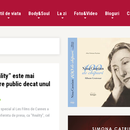
til de viata
Body&Soul
La zi
Foto&Video
Bloguri
C
lity” este mai
re public decat unul
 special al Les Films de Cannes a
nferinta de presa, ca "Reality", cel