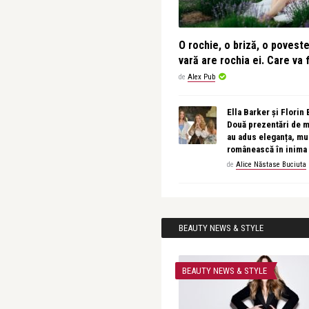
O rochie, o briză, o povest
vară are rochia ei. Care va f
de
Alex Pub
Ella Barker și Florin
Două prezentări de 
au adus eleganța, muz
românească în inima
de
Alice Năstase Buciuta
BEAUTY NEWS & STYLE
BEAUTY NEWS & STYLE