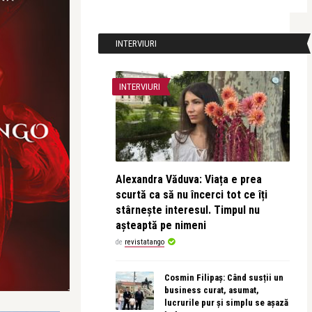
INTERVIURI
INTERVIURI
Alexandra Văduva: Viața e prea
scurtă ca să nu încerci tot ce îți
stârnește interesul. Timpul nu
așteaptă pe nimeni
de
revistatango
Cosmin Filipaș: Când susții un
business curat, asumat,
lucrurile pur și simplu se așază