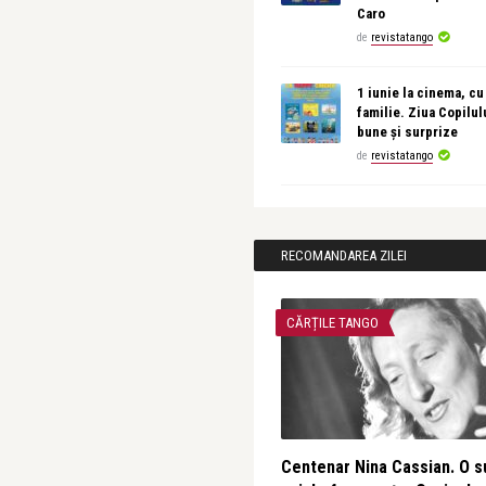
Caro
de
revistatango
1 iunie la cinema, cu
familie. Ziua Copilul
bune și surprize
de
revistatango
RECOMANDAREA ZILEI
CĂRȚILE TANGO
Centenar Nina Cassian. O s