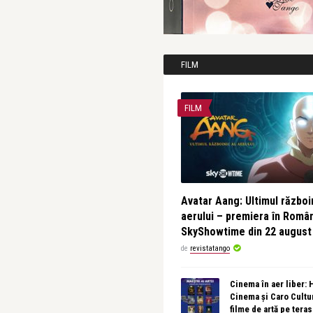
FILM
FILM
Avatar Aang: Ultimul războin
aerului – premiera în Româ
SkyShowtime din 22 august
de
revistatango
Cinema în aer liber:
Cinema și Caro Cultu
filme de artă pe tera