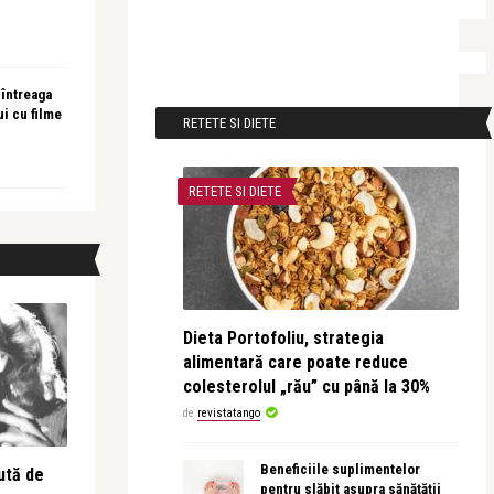
 întreaga
ui cu filme
RETETE SI DIETE
RETETE SI DIETE
Dieta Portofoliu, strategia
alimentară care poate reduce
colesterolul „rău” cu până la 30%
de
revistatango
Beneficiile suplimentelor
ută de
pentru slăbit asupra sănătății