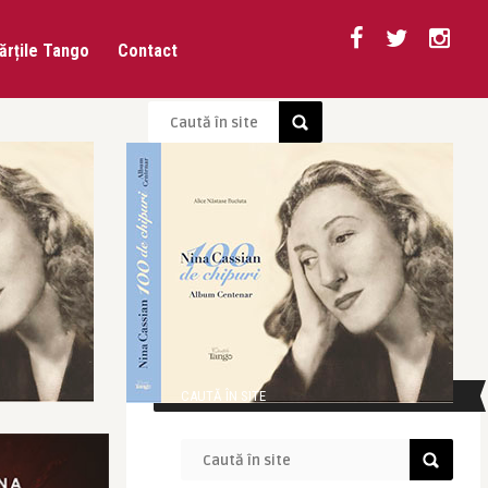
ărțile Tango
Contact
CAUTĂ ÎN SITE