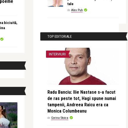
e poeme
tale
de
Alex Pub
a biciuită,
ina
TOP EDITORIALE
INTERVIURI
Radu Banciu: Ilie Nastase s-a facut
de ras peste tot, Hagi spune numai
tampenii, Andreea Raicu era ca
Monica Columbeanu
de
Corina Stoica