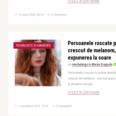
CITEȘTE ÎN CONTINUARE
12 iunie 2026, 08:04
0 Comentarii
Persoanele roscate p
FRUMUSETE SI SANATATE
crescut de melanom, 
expunerea la soare
de
revistatango.ro Marea Dragoste
Persoanele roscate cu pielea deschis
crescut de melanom - cea mai grava fo
in absenta oricarei ..
CITEȘTE ÎN CONTINUARE
1 noiembrie 2012, 13:52
0 Comentarii