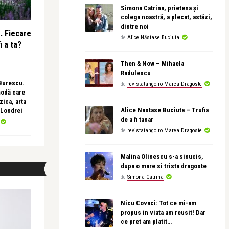
Simona Catrina, prietena și
colega noastră, a plecat, astăzi,
dintre noi
e. Fiecare
de
Alice Năstase Buciuta
i a ta?
Then & Now – Mihaela
Radulescu
 Burescu.
de
revistatango.ro Marea Dragoste
modă care
ica, arta
Alice Nastase Buciuta – Trufia
 Londrei
de a fi tanar
de
revistatango.ro Marea Dragoste
Malina Olinescu s-a sinucis,
dupa o mare si trista dragoste
de
Simona Catrina
Nicu Covaci: Tot ce mi-am
propus in viata am reusit! Dar
ce pret am platit…