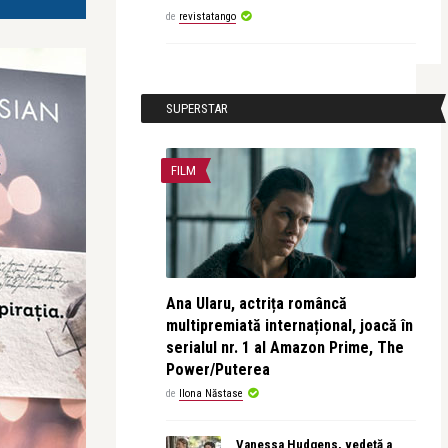
de
revistatango
SUPERSTAR
FILM
Ana Ularu, actrița româncă
multipremiată internațional, joacă în
serialul nr. 1 al Amazon Prime, The
Power/Puterea
de
Ilona Năstase
Vanessa Hudgens, vedetă a