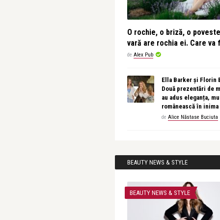
O rochie, o briză, o povest
vară are rochia ei. Care va f
de
Alex Pub
Ella Barker și Florin
Două prezentări de 
au adus eleganța, muz
românească în inima
de
Alice Năstase Buciuta
BEAUTY NEWS & STYLE
BEAUTY NEWS & STYLE