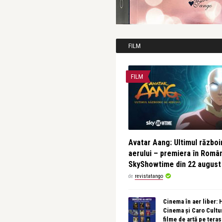
FILM
FILM
Avatar Aang: Ultimul războin
aerului – premiera în Româ
SkyShowtime din 22 august
de
revistatango
Cinema în aer liber:
Cinema și Caro Cultu
filme de artă pe tera