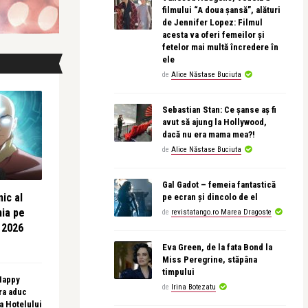
filmului “A doua șansă”, alături
de Jennifer Lopez: Filmul
acesta va oferi femeilor și
fetelor mai multă încredere în
ele
de
Alice Năstase Buciuta
Sebastian Stan: Ce șanse aș fi
avut să ajung la Hollywood,
dacă nu era mama mea?!
de
Alice Năstase Buciuta
Gal Gadot – femeia fantastică
ic al
pe ecran și dincolo de el
nia pe
de
revistatango.ro Marea Dragoste
 2026
Eva Green, de la fata Bond la
Miss Peregrine, stăpâna
timpului
 Happy
de
Irina Botezatu
ra aduc
sa Hotelului