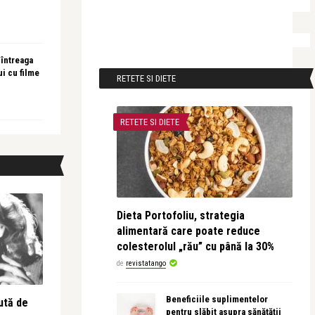
 întreaga
ui cu filme
RETETE SI DIETE
RETETE SI DIETE
Dieta Portofoliu, strategia
alimentară care poate reduce
colesterolul „rău” cu până la 30%
de
revistatango
Beneficiile suplimentelor
ută de
pentru slăbit asupra sănătății