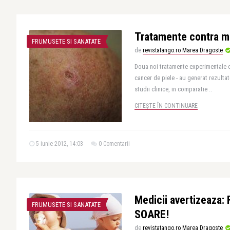
Tratamente contra m
FRUMUSETE SI SANATATE
de
revistatango.ro Marea Dragoste
Doua noi tratamente experimentale 
cancer de piele - au generat rezulta
studii clinice, in comparatie ..
CITEȘTE ÎN CONTINUARE
5 iunie 2012, 14:03
0 Comentarii
Medicii avertizeaza:
FRUMUSETE SI SANATATE
SOARE!
de
revistatango.ro Marea Dragoste