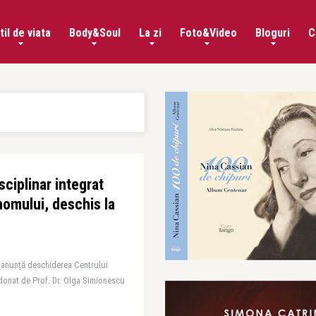
til de viata
Body&Soul
La zi
Foto&Video
Bloguri
C
sciplinar integrat
nomului, deschis la
anunță deschiderea Centrului
donat de Prof. Dr. Olga Simionescu