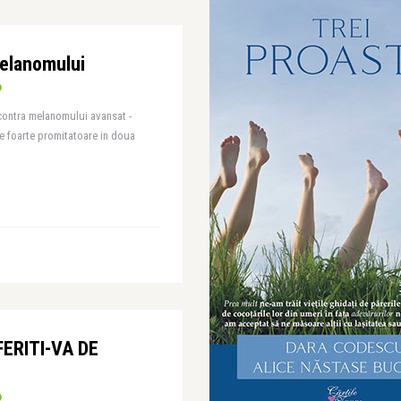
elanomului
contra melanomului avansat -
te foarte promitatoare in doua
 FERITI-VA DE