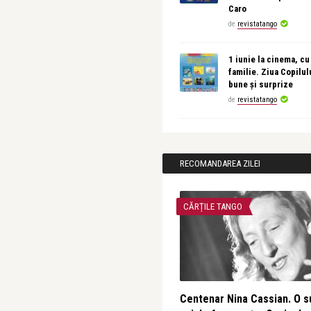
Caro
de
revistatango
1 iunie la cinema, cu
familie. Ziua Copilul
bune și surprize
de
revistatango
RECOMANDAREA ZILEI
CĂRȚILE TANGO
Centenar Nina Cassian. O s