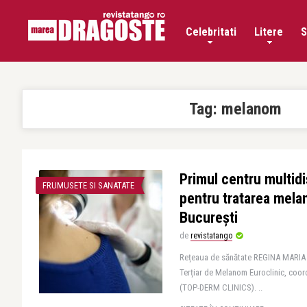
Celebritati
Litere
S
Tag:
melanom
Primul centru multidi
FRUMUSETE SI SANATATE
pentru tratarea mela
București
de
revistatango
Rețeaua de sănătate REGINA MARIA 
Terțiar de Melanom Euroclinic, coor
(TOP-DERM CLINICS). ..