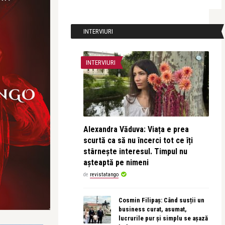
INTERVIURI
INTERVIURI
Alexandra Văduva: Viața e prea
scurtă ca să nu încerci tot ce îți
stârnește interesul. Timpul nu
așteaptă pe nimeni
de
revistatango
Cosmin Filipaș: Când susții un
business curat, asumat,
lucrurile pur și simplu se așază