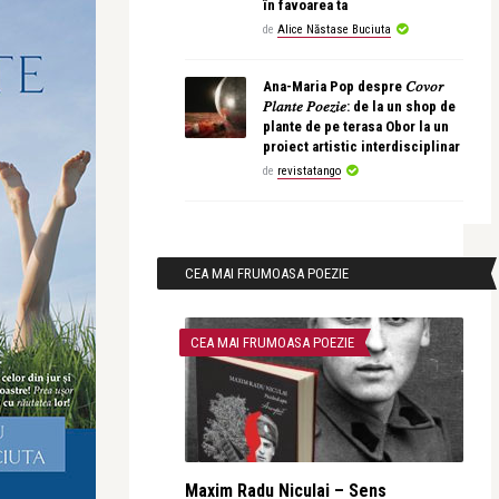
în favoarea ta
de
Alice Năstase Buciuta
Ana-Maria Pop despre 𝐶𝑜𝑣𝑜𝑟
𝑃𝑙𝑎𝑛𝑡𝑒 𝑃𝑜𝑒𝑧𝑖𝑒: de la un shop de
plante de pe terasa Obor la un
proiect artistic interdisciplinar
de
revistatango
CEA MAI FRUMOASA POEZIE
CEA MAI FRUMOASA POEZIE
Maxim Radu Niculai – Sens