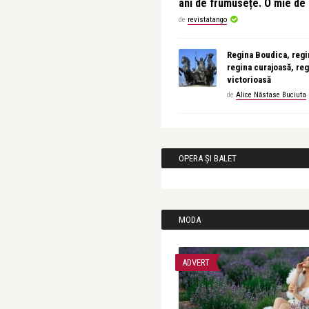
ani de frumusețe. O mie d
de
revistatango
Regina Boudica, regin
regina curajoasă, reg
victorioasă
de
Alice Năstase Buciuta
OPERA ȘI BALET
MODA
ADVERT