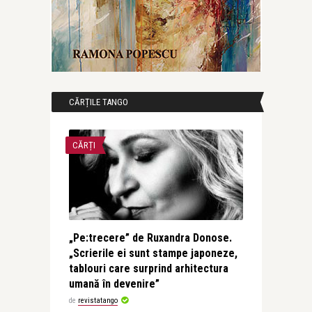
CĂRȚILE TANGO
CĂRȚI
„Pe:trecere” de Ruxandra Donose.
„Scrierile ei sunt stampe japoneze,
tablouri care surprind arhitectura
umană în devenire”
de
revistatango