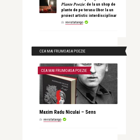
𝑃𝑙𝑎𝑛𝑡𝑒 𝑃𝑜𝑒𝑧𝑖𝑒: de la un shop de
plante de pe terasa Obor la un
proiect artistic interdisciplinar
de
revistatango
CEA MAI FRUMOASA POEZIE
CEA MAI FRUMOASA POEZIE
Maxim Radu Niculai – Sens
de
revistatango