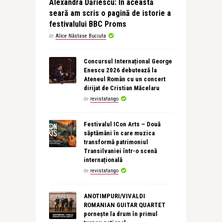
Alexandra Dăriescu: În această
seară am scris o pagină de istorie a
festivalului BBC Proms
de
Alice Năstase Buciuta
Concursul Internațional George
Enescu 2026 debutează la
Ateneul Român cu un concert
dirijat de Cristian Măcelaru
de
revistatango
Festivalul ICon Arts – Două
săptămâni în care muzica
transformă patrimoniul
Transilvaniei într-o scenă
internațională
de
revistatango
ANOTIMPURI/VIVALDI
ROMANIAN GUITAR QUARTET
pornește la drum în primul