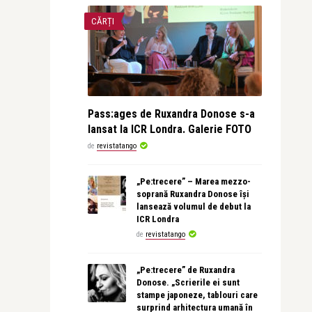
CĂRȚI
Pass:ages de Ruxandra Donose s-a
lansat la ICR Londra. Galerie FOTO
de
revistatango
„Pe:trecere” – Marea mezzo-
soprană Ruxandra Donose își
lansează volumul de debut la
ICR Londra
de
revistatango
„Pe:trecere” de Ruxandra
Donose. „Scrierile ei sunt
stampe japoneze, tablouri care
surprind arhitectura umană în