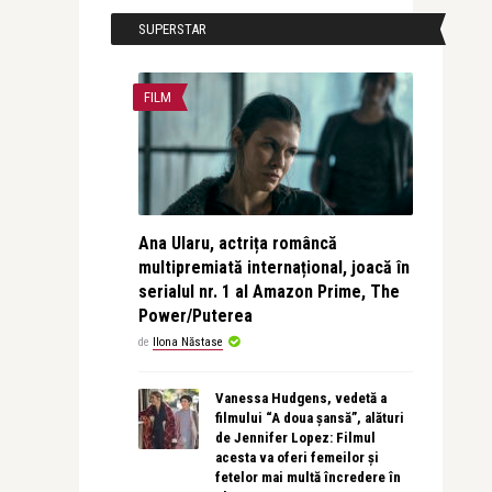
SUPERSTAR
FILM
Ana Ularu, actrița româncă
multipremiată internațional, joacă în
serialul nr. 1 al Amazon Prime, The
Power/Puterea
de
Ilona Năstase
Vanessa Hudgens, vedetă a
filmului “A doua șansă”, alături
de Jennifer Lopez: Filmul
acesta va oferi femeilor și
fetelor mai multă încredere în