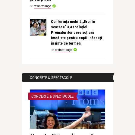
de
revistatango
Conferința mobilă „Eroi în
scutece” a Asociației
Prematurilor cere acțiuni
imediate pentru copiii născuți
înainte de termen
de
revistatango
CONCERTE & SPECTACOLE
CONCERTE & SPECTACOLE