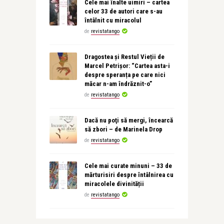
Cele mai înalte uimiri – cartea
celor 33 de autori care s-au
întâlnit cu miracolul
de
revistatango
Dragostea și Restul Vieții de
Marcel Petrișor: “Cartea asta-i
despre speranța pe care nici
măcar n-am îndrăznit-o”
de
revistatango
Dacă nu poţi să mergi, încearcă
să zbori – de Marinela Drop
de
revistatango
Cele mai curate minuni – 33 de
mărturisiri despre întâlnirea cu
miracolele divinității
de
revistatango