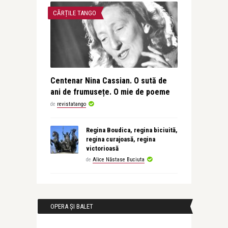
CĂRȚILE TANGO
Centenar Nina Cassian. O sută de
ani de frumusețe. O mie de poeme
de
revistatango
Regina Boudica, regina biciuită,
regina curajoasă, regina
victorioasă
de
Alice Năstase Buciuta
OPERA ȘI BALET