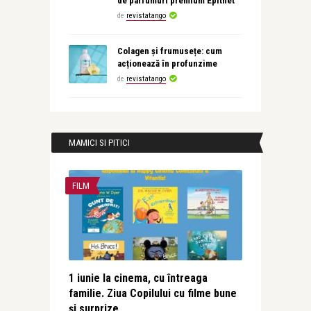
de parfumuri premium Epithet
de
revistatango
Colagen și frumusețe: cum
acționează în profunzime
de
revistatango
MAMICI SI PITICI
FILM
1 iunie la cinema, cu întreaga
familie. Ziua Copilului cu filme bune
și surprize