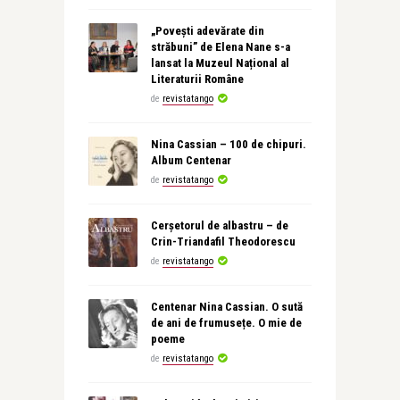
„Povești adevărate din
străbuni” de Elena Nane s-a
lansat la Muzeul Național al
Literaturii Române
de
revistatango
Nina Cassian – 100 de chipuri.
Album Centenar
de
revistatango
Cerșetorul de albastru – de
Crin-Triandafil Theodorescu
de
revistatango
Centenar Nina Cassian. O sută
de ani de frumusețe. O mie de
poeme
de
revistatango