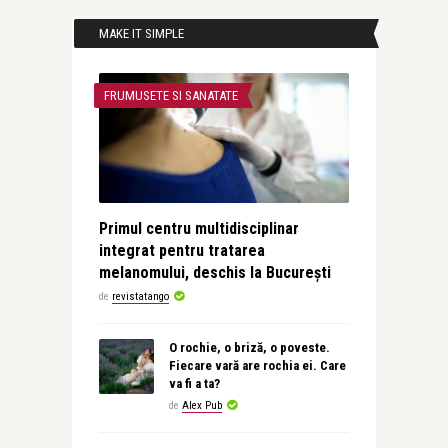
MAKE IT SIMPLE
FRUMUSETE SI SANATATE
Primul centru multidisciplinar
integrat pentru tratarea
melanomului, deschis la București
de
revistatango
O rochie, o briză, o poveste.
Fiecare vară are rochia ei. Care
va fi a ta?
de
Alex Pub