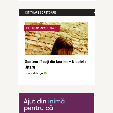
CITITOARE-SCRIITOARE
CITITOARE-SCRIITOARE
Suntem făcuţi din lacrimi – Nicoleta
Jitaru
de
revistatango