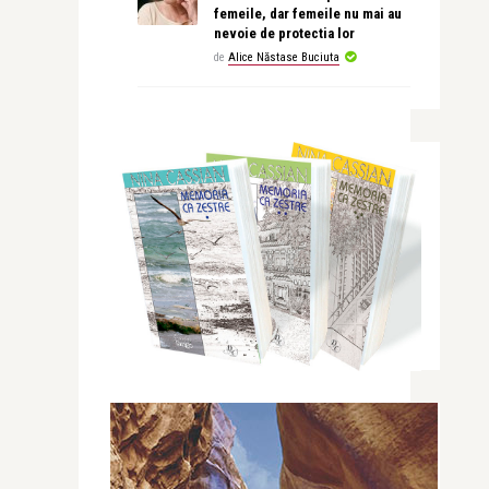
femeile, dar femeile nu mai au
nevoie de protectia lor
de
Alice Năstase Buciuta