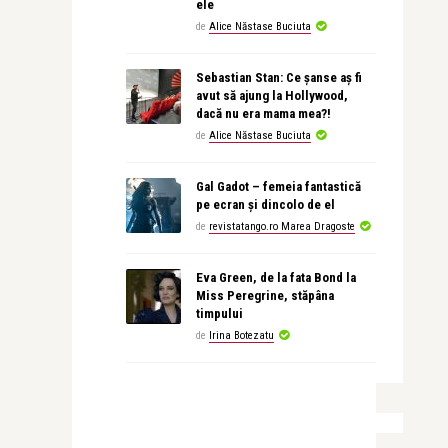
ele
de
Alice Năstase Buciuta
Sebastian Stan: Ce șanse aș fi
avut să ajung la Hollywood,
dacă nu era mama mea?!
de
Alice Năstase Buciuta
Gal Gadot – femeia fantastică
pe ecran și dincolo de el
de
revistatango.ro Marea Dragoste
Eva Green, de la fata Bond la
Miss Peregrine, stăpâna
timpului
de
Irina Botezatu