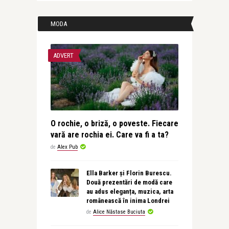
MODA
ADVERT
O rochie, o briză, o poveste. Fiecare
vară are rochia ei. Care va fi a ta?
de
Alex Pub
Ella Barker și Florin Burescu.
Două prezentări de modă care
au adus eleganța, muzica, arta
românească în inima Londrei
de
Alice Năstase Buciuta