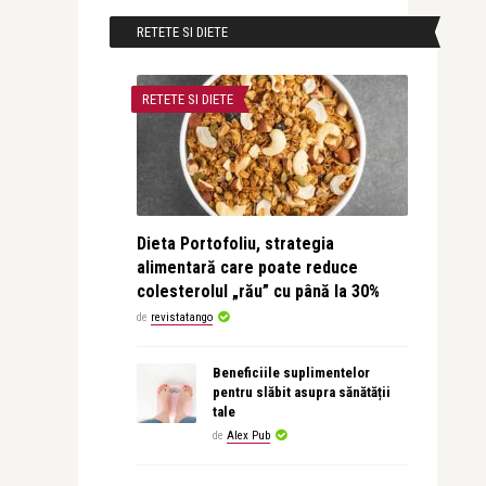
RETETE SI DIETE
RETETE SI DIETE
Dieta Portofoliu, strategia
alimentară care poate reduce
colesterolul „rău” cu până la 30%
de
revistatango
Beneficiile suplimentelor
pentru slăbit asupra sănătății
tale
de
Alex Pub