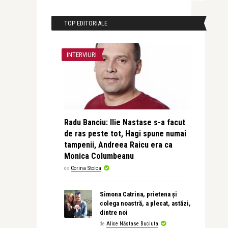
TOP EDITORIALE
INTERVIURI
Radu Banciu: Ilie Nastase s-a facut
de ras peste tot, Hagi spune numai
tampenii, Andreea Raicu era ca
Monica Columbeanu
de
Corina Stoica
Simona Catrina, prietena și
colega noastră, a plecat, astăzi,
dintre noi
de
Alice Năstase Buciuta