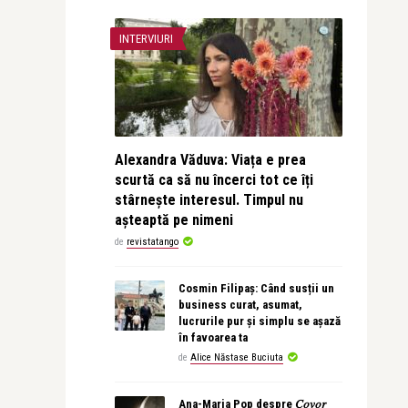
INTERVIURI
Alexandra Văduva: Viața e prea
scurtă ca să nu încerci tot ce îți
stârnește interesul. Timpul nu
așteaptă pe nimeni
de
revistatango
Cosmin Filipaș: Când susții un
business curat, asumat,
lucrurile pur și simplu se așază
în favoarea ta
de
Alice Năstase Buciuta
Ana-Maria Pop despre 𝐶𝑜𝑣𝑜𝑟