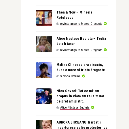
Then & Now – Mihaela
Radulescu
de
revistatango.ro Marea Dragoste
Alice Nastase Buciuta – Trufia
de a fi tanar
de
revistatango.ro Marea Dragoste
Malina Olinescu s-a sinucis,
dupa o mare si trista dragoste
de
Simona Catrina
Nicu Covaci: Tot ce mi-am
propus in viata am reusit! Dar
ce pret am platit…
de
Alice Năstase Buciuta
AURORA LIICEANU: Barbatii
inca doresc sa fie protectori cu