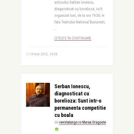
actorului Serban Ionescu,
diagnosticat cu borelioza, va fi
organizat luni, de la ora 19.30, in
fata Teatrului National Bucuresti,
..
CITEȘTE ÎN CONTINUARE
14 mai 2012, 14:56
Serban Ionescu,
diagnosticat cu
borelioza: Sunt intr-o
permanenta competitie
cu boala
de
revistatango.ro Marea Dragoste