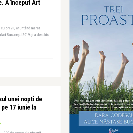
e. A început Art
n culori vii, anunțând marea
afari București 2019 și-a deschis
sul unei nopti de
pe 17 iunie la
 – 200 de opere ale picturii