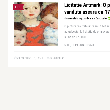
Licitatie Artmark: O 
LIFE
vanduta aseara cu 1
de
revistatango.ro Marea Dragoste
O pictura realizata intre anii 1920 s
adjudecata, la licitatia de primavar
suma de 170.000 ..
CITEȘTE ÎN CONTINUARE
21 martie 2012, 14:31
0 Comentarii