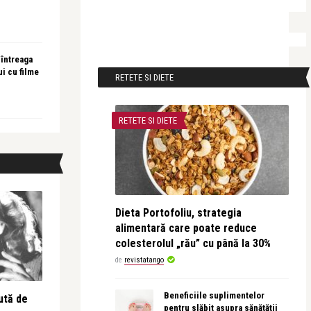
 întreaga
ui cu filme
RETETE SI DIETE
RETETE SI DIETE
Dieta Portofoliu, strategia
alimentară care poate reduce
colesterolul „rău” cu până la 30%
de
revistatango
Beneficiile suplimentelor
ută de
pentru slăbit asupra sănătății