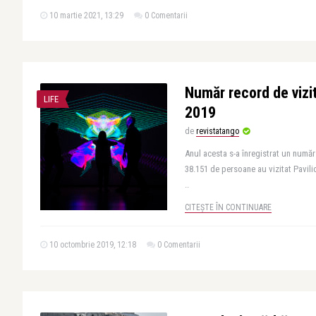
10 martie 2021, 13:29
0 Comentarii
Număr record de vizita
LIFE
2019
de
revistatango
Anul acesta s-a înregistrat un număr 
38.151 de persoane au vizitat Pavili
..
CITEȘTE ÎN CONTINUARE
10 octombrie 2019, 12:18
0 Comentarii