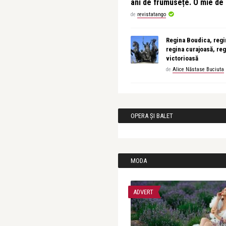
ani de frumusețe. O mie d
de
revistatango
Regina Boudica, regin
regina curajoasă, reg
victorioasă
de
Alice Năstase Buciuta
OPERA ȘI BALET
MODA
ADVERT