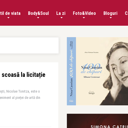
til de viata
Body&Soul
La zi
Foto&Video
Bloguri
C
scoasă la licitație
ști, Nicolae Tonitza, este o
eniment al pieței de artă din