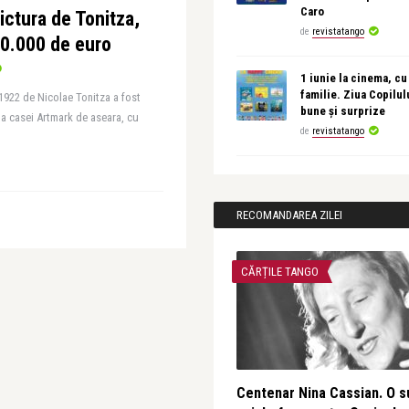
Caro
pictura de Tonitza,
de
revistatango
70.000 de euro
1 iunie la cinema, cu
familie. Ziua Copilul
i 1922 de Nicolae Tonitza a fost
bune și surprize
a a casei Artmark de aseara, cu
de
revistatango
RECOMANDAREA ZILEI
CĂRȚILE TANGO
Centenar Nina Cassian. O s