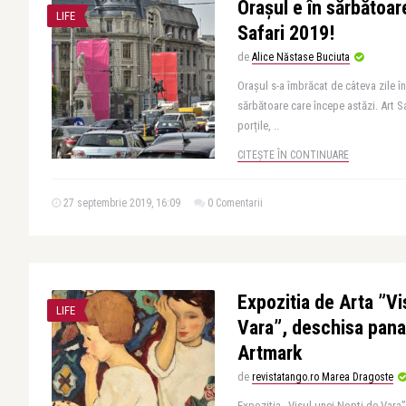
Orașul e în sărbătoar
LIFE
Safari 2019!
de
Alice Năstase Buciuta
Orașul s-a îmbrăcat de câteva zile î
sărbătoare care începe astăzi. Art S
porțile, ..
CITEȘTE ÎN CONTINUARE
27 septembrie 2019, 16:09
0 Comentarii
Expozitia de Arta ”Vi
LIFE
Vara”, deschisa pana 
Artmark
de
revistatango.ro Marea Dragoste
Expozitia „Visul unei Nopti de Vara”