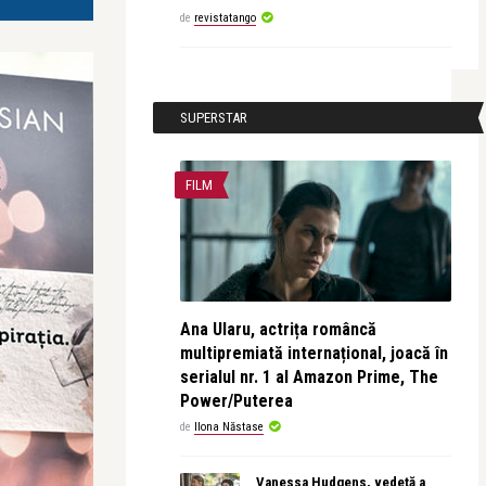
de
revistatango
SUPERSTAR
FILM
Ana Ularu, actrița româncă
multipremiată internațional, joacă în
serialul nr. 1 al Amazon Prime, The
Power/Puterea
de
Ilona Năstase
Vanessa Hudgens, vedetă a