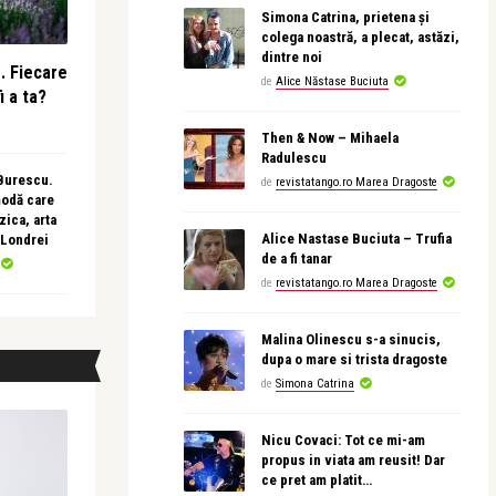
Simona Catrina, prietena și
colega noastră, a plecat, astăzi,
dintre noi
e. Fiecare
de
Alice Năstase Buciuta
i a ta?
Then & Now – Mihaela
Radulescu
 Burescu.
de
revistatango.ro Marea Dragoste
modă care
ica, arta
Alice Nastase Buciuta – Trufia
 Londrei
de a fi tanar
de
revistatango.ro Marea Dragoste
Malina Olinescu s-a sinucis,
dupa o mare si trista dragoste
de
Simona Catrina
Nicu Covaci: Tot ce mi-am
propus in viata am reusit! Dar
ce pret am platit…