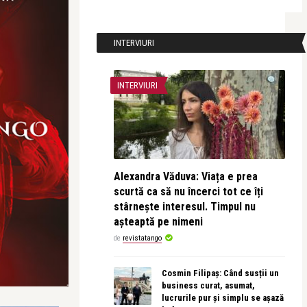
INTERVIURI
INTERVIURI
Alexandra Văduva: Viața e prea
scurtă ca să nu încerci tot ce îți
stârnește interesul. Timpul nu
așteaptă pe nimeni
de
revistatango
Cosmin Filipaș: Când susții un
business curat, asumat,
lucrurile pur și simplu se așază