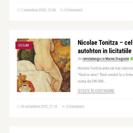
1 noiembrie 2012, 12:40
0 Comentarii
Nicolae Tonitza – cel
DOSAR
autohton in licitatiil
de
revistatango.ro Marea Dragoste
Nicolae Tonitza este cel mai valoros
"Nud in iatac" fiind vandut la o lici
suma de 290.000 ..
CITEȘTE ÎN CONTINUARE
30 octombrie 2012, 11:15
0 Comentarii