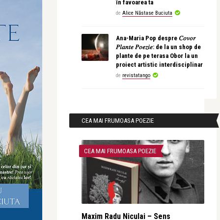
în favoarea ta
de
Alice Năstase Buciuta
Ana-Maria Pop despre 𝐶𝑜𝑣𝑜𝑟
𝑃𝑙𝑎𝑛𝑡𝑒 𝑃𝑜𝑒𝑧𝑖𝑒: de la un shop de
plante de pe terasa Obor la un
proiect artistic interdisciplinar
de
revistatango
CEA MAI FRUMOASA POEZIE
CEA MAI FRUMOASA POEZIE
Maxim Radu Niculai – Sens