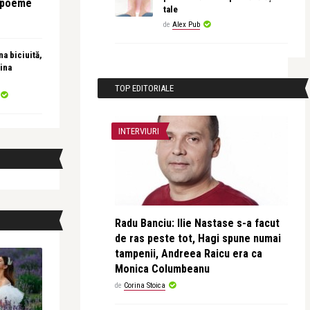
e poeme
tale
de
Alex Pub
a biciuită,
ina
TOP EDITORIALE
INTERVIURI
Radu Banciu: Ilie Nastase s-a facut
de ras peste tot, Hagi spune numai
tampenii, Andreea Raicu era ca
Monica Columbeanu
de
Corina Stoica