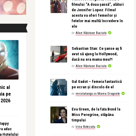
filmului “A doua șansă”, alături
de Jennifer Lopez: Filmul
acesta va oferi femeilor și
fetelor mai multă încredere în
ele
de
Alice Năstase Buciuta
Sebastian Stan: Ce șanse aș fi
avut să ajung la Hollywood,
dacă nu era mama mea?!
de
Alice Năstase Buciuta
Gal Gadot – femeia fantastică
ic al
pe ecran și dincolo de el
nia pe
de
revistatango.ro Marea Dragoste
 2026
Eva Green, de la fata Bond la
Miss Peregrine, stăpâna
timpului
 Happy
de
Irina Botezatu
ra aduc
sa Hotelului