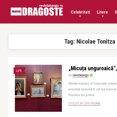
Celebritati
Litere
S
Tag:
Nicolae Tonitza
„Micuța unguroaică”, 
LIFE
de
revistatango
Marele maestru al frumuseții române
prezență specială în cel mai mare ev
România din primul ..
CITEȘTE ÎN CONTINUARE