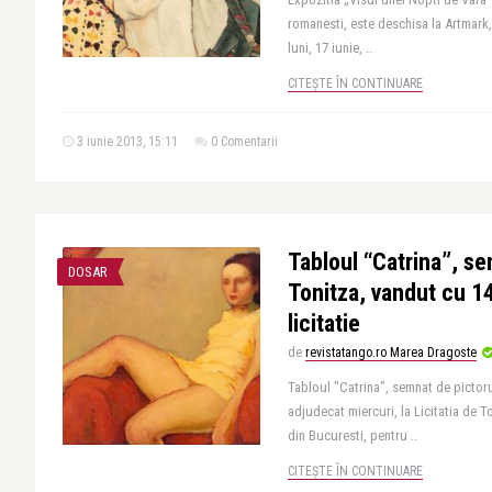
romanesti, este deschisa la Artmark
luni, 17 iunie, ..
CITEȘTE ÎN CONTINUARE
3 iunie 2013, 15:11
0 Comentarii
Tabloul “Catrina”, s
DOSAR
Tonitza, vandut cu 1
licitatie
de
revistatango.ro Marea Dragoste
Tabloul "Catrina", semnat de pictoru
adjudecat miercuri, la Licitatia de
din Bucuresti, pentru ..
CITEȘTE ÎN CONTINUARE