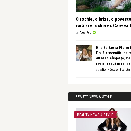
O rochie, o briză, o povest
vară are rochia ei. Care va f
de
Alex Pub
Ella Barker și Florin
Două prezentări de 
au adus eleganța, muz
românească în inima
de
Alice Năstase Buciuta
BEAUTY NEWS & STYLE
BEAUTY NEWS & STYLE