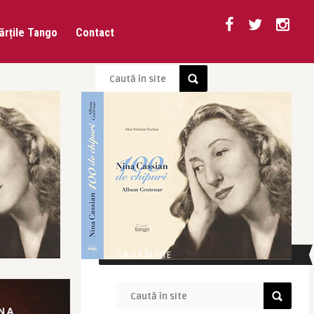
ărțile Tango
Contact
CAUTĂ ÎN SITE