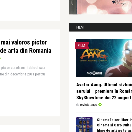
FILM
 mai valoros pictor
FILM
e de arta din Romania
 pictor autohton - tabloul sau
tatie din decembrie 2011 pentru
Avatar Aang: Ultimul războin
aerului – premiera în Româ
SkyShowtime din 22 august
de
revistatango
Cinema în aer liber:
Cinema și Caro Cultu
filme de artă pe tera