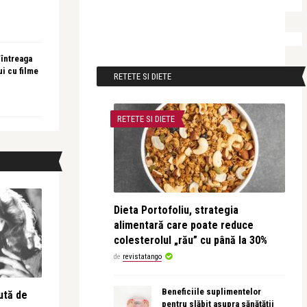
 întreaga
ui cu filme
RETETE SI DIETE
RETETE SI DIETE
Dieta Portofoliu, strategia
alimentară care poate reduce
colesterolul „rău” cu până la 30%
de
revistatango
Beneficiile suplimentelor
ută de
pentru slăbit asupra sănătății