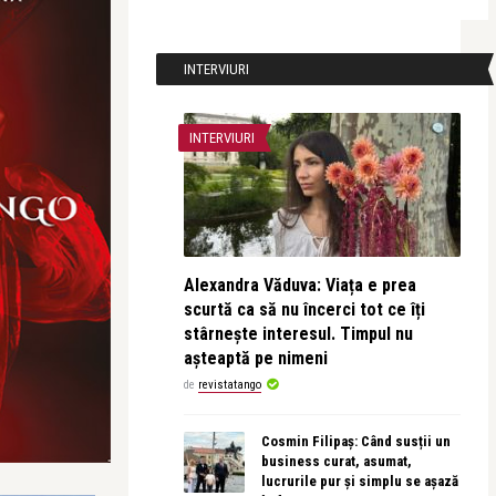
INTERVIURI
INTERVIURI
Alexandra Văduva: Viața e prea
scurtă ca să nu încerci tot ce îți
stârnește interesul. Timpul nu
așteaptă pe nimeni
de
revistatango
Cosmin Filipaș: Când susții un
business curat, asumat,
lucrurile pur și simplu se așază