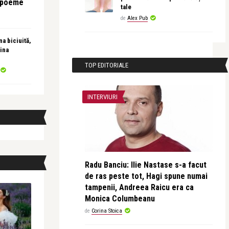
e poeme
tale
de
Alex Pub
a biciuită,
ina
TOP EDITORIALE
INTERVIURI
Radu Banciu: Ilie Nastase s-a facut
de ras peste tot, Hagi spune numai
tampenii, Andreea Raicu era ca
Monica Columbeanu
de
Corina Stoica