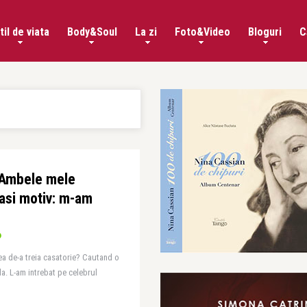
til de viata
Body&Soul
La zi
Foto&Video
Bloguri
C
 Ambele mele
lasi motiv: m-am
a de-a treia casatorie? Cautand o
ala. L-am intrebat pe celebrul