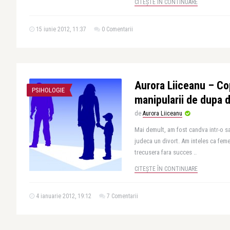
CITEȘTE ÎN CONTINUARE
15 iunie 2012, 11:37
0 Comentarii
Aurora Liiceanu – Cop
PSIHOLOGIE
manipularii de dupa d
de
Aurora Liiceanu
Mai demult, am fost candva intr-o sa
judeca un divort. Am inteles ca feme
trecusera fara succes ..
CITEȘTE ÎN CONTINUARE
4 ianuarie 2012, 19:12
7 Comentarii