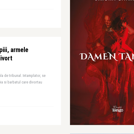
iii, armele
ivort
la de tribunal. Intamplator, se
ia si barbatul care divortau