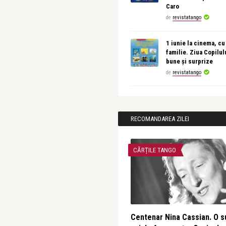
Caro
de
revistatango
1 iunie la cinema, cu
familie. Ziua Copilul
bune și surprize
de
revistatango
RECOMANDAREA ZILEI
CĂRȚILE TANGO
Centenar Nina Cassian. O s