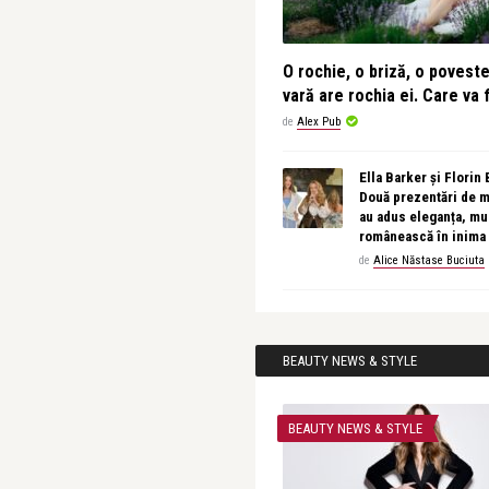
O rochie, o briză, o povest
vară are rochia ei. Care va f
de
Alex Pub
Ella Barker și Florin
Două prezentări de 
au adus eleganța, muz
românească în inima
de
Alice Năstase Buciuta
BEAUTY NEWS & STYLE
BEAUTY NEWS & STYLE