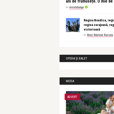
ani de frumusețe. O mie d
de
revistatango
Regina Boudica, regin
regina curajoasă, reg
victorioasă
de
Alice Năstase Buciuta
OPERA ȘI BALET
MODA
ADVERT