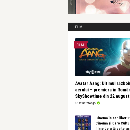
FILM
FILM
Avatar Aang: Ultimul războin
aerului – premiera în Româ
SkyShowtime din 22 august
de
revistatango
Cinema în aer liber:
Cinema și Caro Cultu
filme de artă pe tera