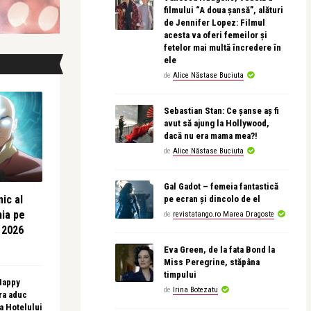
filmului “A doua șansă”, alături
de Jennifer Lopez: Filmul
acesta va oferi femeilor și
fetelor mai multă încredere în
ele
de
Alice Năstase Buciuta
Sebastian Stan: Ce șanse aș fi
avut să ajung la Hollywood,
dacă nu era mama mea?!
de
Alice Năstase Buciuta
Gal Gadot – femeia fantastică
ic al
pe ecran și dincolo de el
nia pe
de
revistatango.ro Marea Dragoste
 2026
Eva Green, de la fata Bond la
Miss Peregrine, stăpâna
timpului
 Happy
de
Irina Botezatu
ra aduc
sa Hotelului