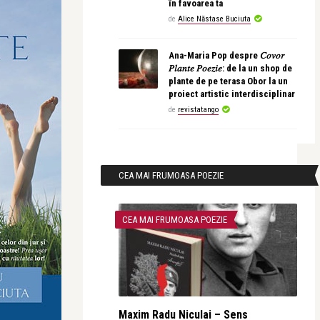
în favoarea ta
de
Alice Năstase Buciuta
Ana-Maria Pop despre 𝐶𝑜𝑣𝑜𝑟
𝑃𝑙𝑎𝑛𝑡𝑒 𝑃𝑜𝑒𝑧𝑖𝑒: de la un shop de
plante de pe terasa Obor la un
proiect artistic interdisciplinar
de
revistatango
CEA MAI FRUMOASA POEZIE
CEA MAI FRUMOASA POEZIE
Maxim Radu Niculai – Sens