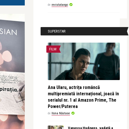
de
revistatango
SUPERSTAR
FILM
Ana Ularu, actrița româncă
multipremiată internațional, joacă în
serialul nr. 1 al Amazon Prime, The
Power/Puterea
de
Ilona Năstase
Vanessa Hudgens, vedetă a