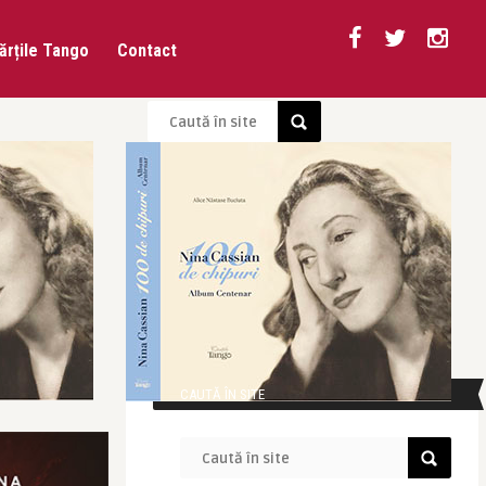
ărțile Tango
Contact
CAUTĂ ÎN SITE