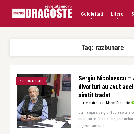
Celebritati
Litere
S
Tag:
razbunare
Sergiu Nicolaescu –
PERSONALITATI
divorturi au avut ace
simtit tradat
de
revistatango.ro Marea Dragoste
Cum a ajuns Sergiu Nicolaescu la ce
iubire mare, fara tradare, fara indoi
regizor care sunt ..