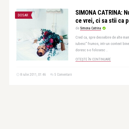
SIMONA CATRINA: Nu-t
DOSAR
ce vrei, ci sa stii ca p
de
Simona Catrina
Cred ca, spre deosebire de alte mam
iubesc“ frumos, intr-un context bine
doresc s-o folosesc ..
CITEȘTE ÎN CONTINUARE
8 iulie 2011, 01:46
5 Comentarii