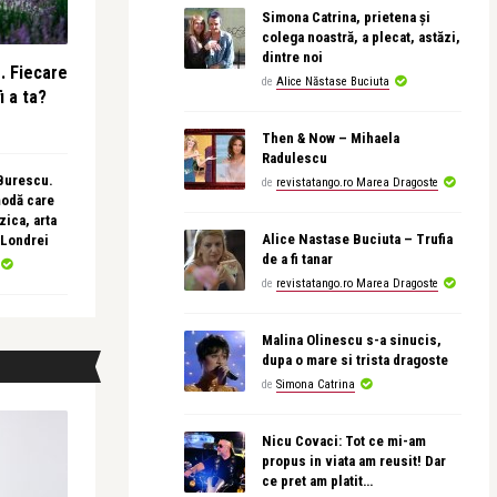
Simona Catrina, prietena și
colega noastră, a plecat, astăzi,
dintre noi
e. Fiecare
de
Alice Năstase Buciuta
i a ta?
Then & Now – Mihaela
Radulescu
 Burescu.
de
revistatango.ro Marea Dragoste
modă care
ica, arta
Alice Nastase Buciuta – Trufia
 Londrei
de a fi tanar
de
revistatango.ro Marea Dragoste
Malina Olinescu s-a sinucis,
dupa o mare si trista dragoste
de
Simona Catrina
Nicu Covaci: Tot ce mi-am
propus in viata am reusit! Dar
ce pret am platit…