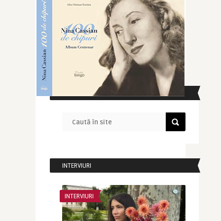
CAUTĂ ÎN SITE
INTERVIURI
INTERVIURI