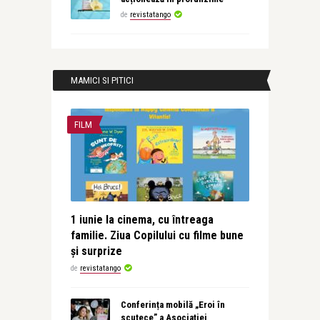
de
revistatango
MAMICI SI PITICI
FILM
1 iunie la cinema, cu întreaga
familie. Ziua Copilului cu filme bune
și surprize
de
revistatango
Conferința mobilă „Eroi în
scutece” a Asociației