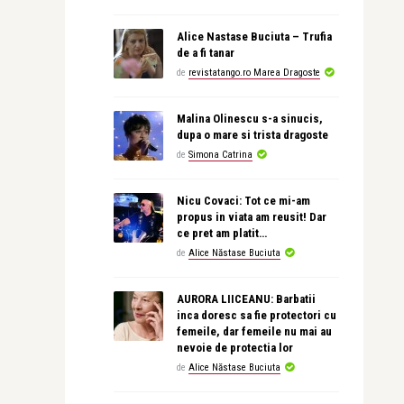
Alice Nastase Buciuta – Trufia
de a fi tanar
de
revistatango.ro Marea Dragoste
Malina Olinescu s-a sinucis,
dupa o mare si trista dragoste
de
Simona Catrina
Nicu Covaci: Tot ce mi-am
propus in viata am reusit! Dar
ce pret am platit…
de
Alice Năstase Buciuta
AURORA LIICEANU: Barbatii
inca doresc sa fie protectori cu
femeile, dar femeile nu mai au
nevoie de protectia lor
de
Alice Năstase Buciuta