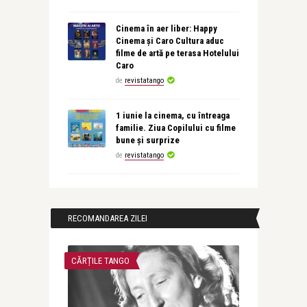
Cinema în aer liber: Happy
Cinema și Caro Cultura aduc
filme de artă pe terasa Hotelului
Caro
de
revistatango
1 iunie la cinema, cu întreaga
familie. Ziua Copilului cu filme
bune și surprize
de
revistatango
RECOMANDAREA ZILEI
CĂRȚILE TANGO