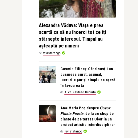
Alexandra Văduva: Viața e prea
scurtă ca să nu încerci tot ce îți
stârnește interesul. Timpul nu
așteaptă pe nimeni
de
revistatango
Cosmin Filipaș: Când susții un
business curat, asumat,
lucrurile pur și simplu se așază
în favoarea ta
de
Alice Năstase Buciuta
Ana-Maria Pop despre 𝐶𝑜𝑣𝑜𝑟
𝑃𝑙𝑎𝑛𝑡𝑒 𝑃𝑜𝑒𝑧𝑖𝑒: de la un shop de
plante de pe terasa Obor la un
proiect artistic interdisciplinar
de
revistatango