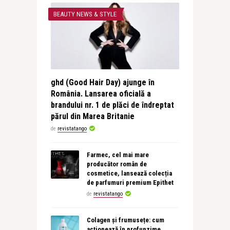
BEAUTY NEWS & STYLE
ghd (Good Hair Day) ajunge în
România. Lansarea oficială a
brandului nr. 1 de plăci de îndreptat
părul din Marea Britanie
de
revistatango
Farmec, cel mai mare
producător român de
cosmetice, lansează colecția
de parfumuri premium Epithet
de
revistatango
Colagen și frumusețe: cum
acționează în profunzime