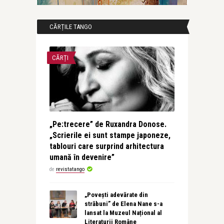
CĂRȚILE TANGO
CĂRȚI
„Pe:trecere” de Ruxandra Donose.
„Scrierile ei sunt stampe japoneze,
tablouri care surprind arhitectura
umană în devenire”
de
revistatango
„Povești adevărate din
străbuni” de Elena Nane s-a
lansat la Muzeul Național al
Literaturii Române