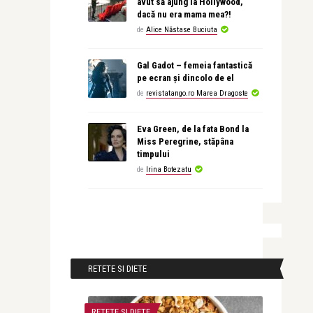
avut să ajung la Hollywood,
dacă nu era mama mea?!
de
Alice Năstase Buciuta
Gal Gadot – femeia fantastică
pe ecran și dincolo de el
de
revistatango.ro Marea Dragoste
Eva Green, de la fata Bond la
Miss Peregrine, stăpâna
timpului
de
Irina Botezatu
RETETE SI DIETE
RETETE SI DIETE