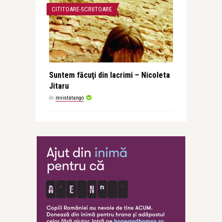
CITITOARE-SCRIITOARE
Suntem făcuţi din lacrimi – Nicoleta
Jitaru
de
revistatango