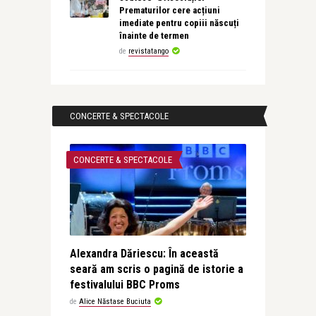
Prematurilor cere acțiuni
imediate pentru copiii născuți
înainte de termen
de
revistatango
CONCERTE & SPECTACOLE
CONCERTE & SPECTACOLE
Alexandra Dăriescu: În această
seară am scris o pagină de istorie a
festivalului BBC Proms
de
Alice Năstase Buciuta