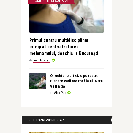
FRUMUSETE SI SANATATE
Primul centru multidisciplinar
integrat pentru tratarea
melanomului, deschis la București
de
revistatango
O rochie, o briză, o poveste.
Fiecare vară are rochia ei. Care
va fi a ta?
de
Alex Pub
CITITOARE-SCRIITOARE