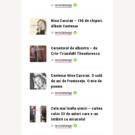
de
revistatango
Nina Cassian – 100 de chipuri.
Album Centenar
de
revistatango
Cerșetorul de albastru – de
Crin-Triandafil Theodorescu
de
revistatango
Centenar Nina Cassian. O sută
de ani de frumusețe. O mie de
poeme
de
revistatango
Cele mai înalte uimiri – cartea
celor 33 de autori care s-au
întâlnit cu miracolul
de
revistatango