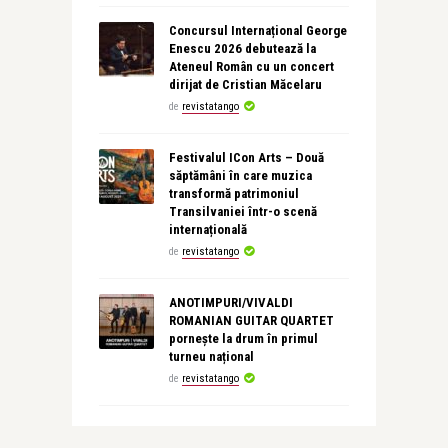
Concursul Internațional George
Enescu 2026 debutează la
Ateneul Român cu un concert
dirijat de Cristian Măcelaru
de
revistatango
Festivalul ICon Arts – Două
săptămâni în care muzica
transformă patrimoniul
Transilvaniei într-o scenă
internațională
de
revistatango
ANOTIMPURI/VIVALDI
ROMANIAN GUITAR QUARTET
pornește la drum în primul
turneu național
de
revistatango