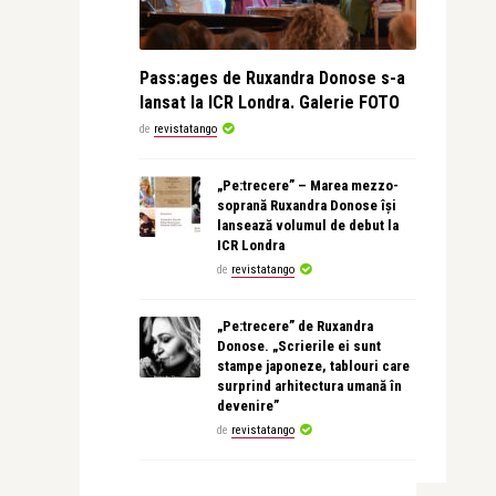
Pass:ages de Ruxandra Donose s-a
lansat la ICR Londra. Galerie FOTO
de
revistatango
„Pe:trecere” – Marea mezzo-
soprană Ruxandra Donose își
lansează volumul de debut la
ICR Londra
de
revistatango
„Pe:trecere” de Ruxandra
Donose. „Scrierile ei sunt
stampe japoneze, tablouri care
surprind arhitectura umană în
devenire”
de
revistatango