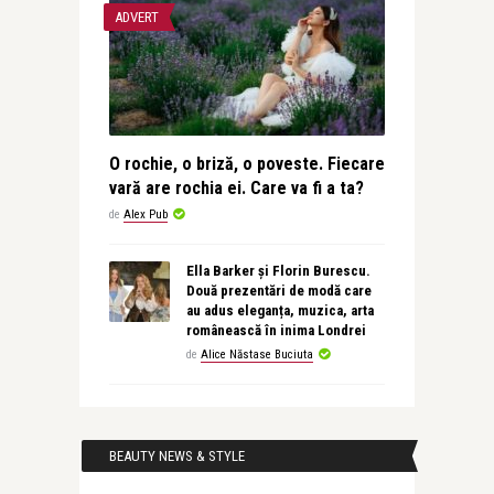
ADVERT
O rochie, o briză, o poveste. Fiecare
vară are rochia ei. Care va fi a ta?
de
Alex Pub
Ella Barker și Florin Burescu.
Două prezentări de modă care
au adus eleganța, muzica, arta
românească în inima Londrei
de
Alice Năstase Buciuta
BEAUTY NEWS & STYLE