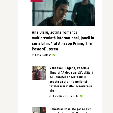
Ana Ularu, actrița româncă
multipremiată internațional, joacă în
serialul nr. 1 al Amazon Prime, The
Power/Puterea
de
Ilona Năstase
Vanessa Hudgens, vedetă a
filmului “A doua șansă”, alături
de Jennifer Lopez: Filmul
acesta va oferi femeilor și
fetelor mai multă încredere în
ele
de
Alice Năstase Buciuta
Sebastian Stan: Ce șanse aș fi