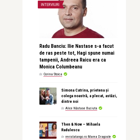
INTERVIURI
Radu Banciu: Ilie Nastase s-a facut
de ras peste tot, Hagi spune numai
tampenii, Andreea Raicu era ca
Monica Columbeanu
de
Corina Stoica
Simona Catrina, prietena și
colega noastră, a plecat, astăzi,
dintre noi
de
Alice Năstase Buciuta
Then & Now – Mihaela
Radulescu
de
revistatango.ro Marea Dragoste