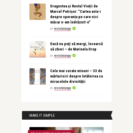
Dragostea și Restul Vieții de
Marcel Petrișor: “Cartea asta-i
despre speranța pe care nici
măcar n-am îndrăznit-o”
de
revistatango
Dacă nu poţi să mergi, încearcă
să zbori – de Marinela Drop
de
revistatango
Cele mai curate minuni – 33 de
mărturisiri despre întâlnirea cu
miracolele divinității
de
revistatango
MAKE IT SIMPLE