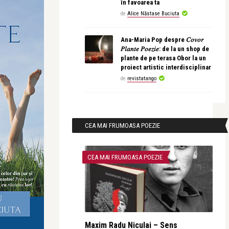
în favoarea ta
de
Alice Năstase Buciuta
Ana-Maria Pop despre 𝐶𝑜𝑣𝑜𝑟
𝑃𝑙𝑎𝑛𝑡𝑒 𝑃𝑜𝑒𝑧𝑖𝑒: de la un shop de
plante de pe terasa Obor la un
proiect artistic interdisciplinar
de
revistatango
CEA MAI FRUMOASA POEZIE
CEA MAI FRUMOASA POEZIE
Maxim Radu Niculai – Sens