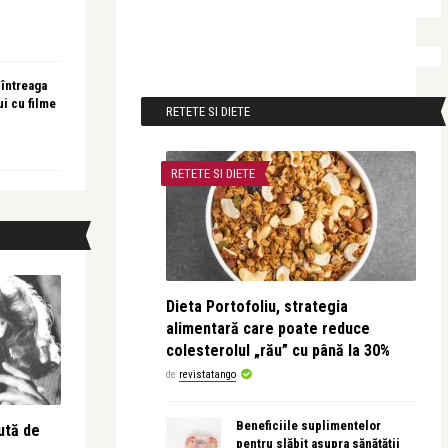
 întreaga
ui cu filme
RETETE SI DIETE
RETETE SI DIETE
Dieta Portofoliu, strategia
alimentară care poate reduce
colesterolul „rău” cu până la 30%
de
revistatango
Beneficiile suplimentelor
ută de
pentru slăbit asupra sănătății