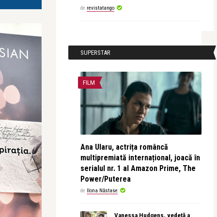
de
revistatango
SUPERSTAR
FILM
Ana Ularu, actrița româncă
multipremiată internațional, joacă în
serialul nr. 1 al Amazon Prime, The
Power/Puterea
de
Ilona Năstase
Vanessa Hudgens, vedetă a