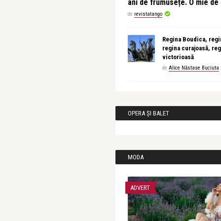
ani de frumusețe. O mie d
de
revistatango
Regina Boudica, regin
regina curajoasă, reg
victorioasă
de
Alice Năstase Buciuta
OPERA ȘI BALET
MODA
ADVERT