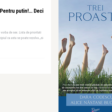
 Pentru putin!… Deci
 vorba de sex. Lista de prioritati
cipiul ca asta se poate rezolva „si-