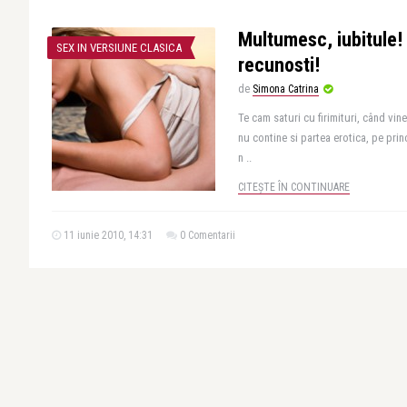
Multumesc, iubitule!
SEX IN VERSIUNE CLASICA
recunosti!
de
Simona Catrina
Te cam saturi cu firimituri, când vine
nu contine si partea erotica, pe prin
n ..
CITEȘTE ÎN CONTINUARE
11 iunie 2010, 14:31
0 Comentarii