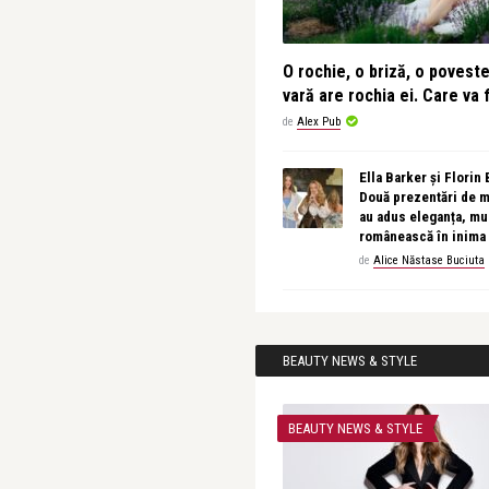
O rochie, o briză, o povest
vară are rochia ei. Care va f
de
Alex Pub
Ella Barker și Florin
Două prezentări de 
au adus eleganța, muz
românească în inima
de
Alice Năstase Buciuta
BEAUTY NEWS & STYLE
BEAUTY NEWS & STYLE