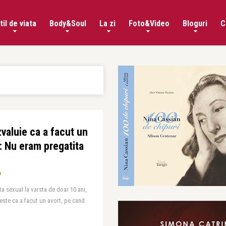
til de viata
Body&Soul
La zi
Foto&Video
Bloguri
C
valuie ca a facut un
: Nu eram pregatita
ta sexual la varsta de doar 10 ani,
este ca a facut un avort, pe cand