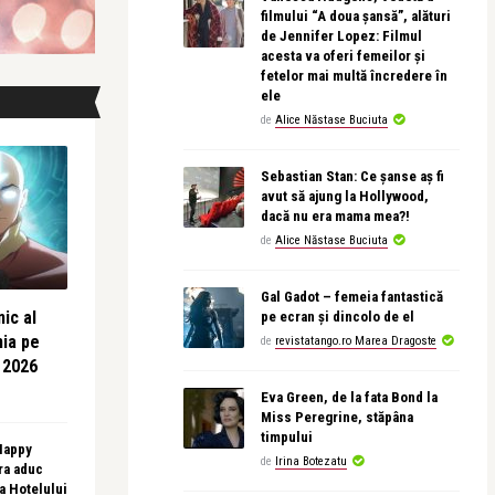
filmului “A doua șansă”, alături
de Jennifer Lopez: Filmul
acesta va oferi femeilor și
fetelor mai multă încredere în
ele
de
Alice Năstase Buciuta
Sebastian Stan: Ce șanse aș fi
avut să ajung la Hollywood,
dacă nu era mama mea?!
de
Alice Năstase Buciuta
Gal Gadot – femeia fantastică
ic al
pe ecran și dincolo de el
nia pe
de
revistatango.ro Marea Dragoste
 2026
Eva Green, de la fata Bond la
Miss Peregrine, stăpâna
timpului
 Happy
de
Irina Botezatu
ra aduc
sa Hotelului