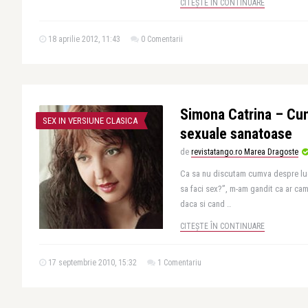
CITEȘTE ÎN CONTINUARE
18 aprilie 2012, 11:43
0 Comentarii
Simona Catrina – Cum
SEX IN VERSIUNE CLASICA
sexuale sanatoase
de
revistatango.ro Marea Dragoste
Ca sa nu discutam cumva despre lucr
sa faci sex?”, m-am gandit ca ar ca
daca si cand ..
CITEȘTE ÎN CONTINUARE
17 septembrie 2010, 15:32
1 Comentariu