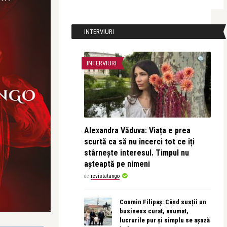
INTERVIURI
INTERVIURI
Alexandra Văduva: Viața e prea
scurtă ca să nu încerci tot ce îți
stârnește interesul. Timpul nu
așteaptă pe nimeni
de
revistatango
Cosmin Filipaș: Când susții un
business curat, asumat,
lucrurile pur și simplu se așază