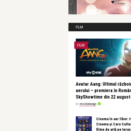
FILM
FILM
Avatar Aang: Ultimul războin
aerului – premiera în Româ
SkyShowtime din 22 august
de
revistatango
Cinema în aer liber:
Cinema și Caro Cultu
filme de artă pe tera