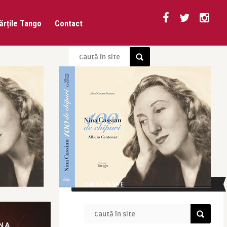
ărțile Tango
Contact
CAUTĂ ÎN SITE