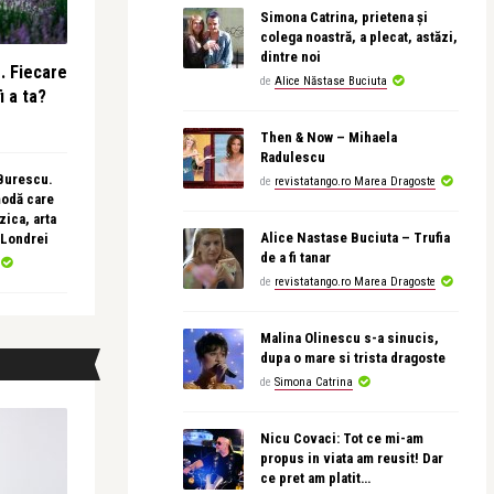
Simona Catrina, prietena și
colega noastră, a plecat, astăzi,
dintre noi
e. Fiecare
de
Alice Năstase Buciuta
i a ta?
Then & Now – Mihaela
Radulescu
 Burescu.
de
revistatango.ro Marea Dragoste
modă care
ica, arta
Alice Nastase Buciuta – Trufia
 Londrei
de a fi tanar
de
revistatango.ro Marea Dragoste
Malina Olinescu s-a sinucis,
dupa o mare si trista dragoste
de
Simona Catrina
Nicu Covaci: Tot ce mi-am
propus in viata am reusit! Dar
ce pret am platit…