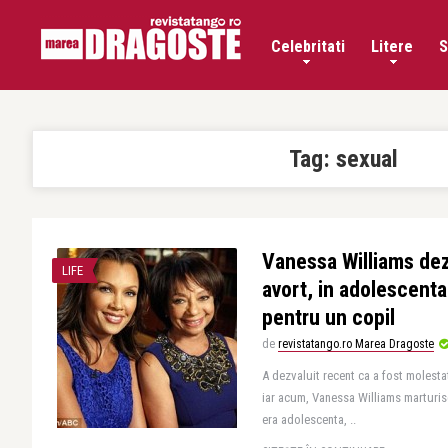
Celebritati
Litere
S
Tag:
sexual
Vanessa Williams dez
LIFE
avort, in adolescenta
pentru un copil
de
revistatango.ro Marea Dragoste
A dezvaluit recent ca a fost molesta
iar acum, Vanessa Williams marturis
era adolescenta, ..