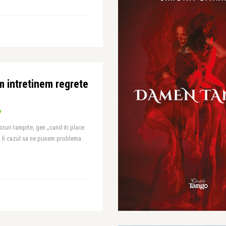
 intretinem regrete
uri tampite, gen „cand iti place
m fi cazul sa ne punem problema