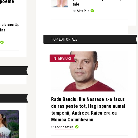
e poeme
tale
de
Alex Pub
a biciuită,
ina
TOP EDITORIALE
INTERVIURI
Radu Banciu: Ilie Nastase s-a facut
de ras peste tot, Hagi spune numai
tampenii, Andreea Raicu era ca
Monica Columbeanu
de
Corina Stoica