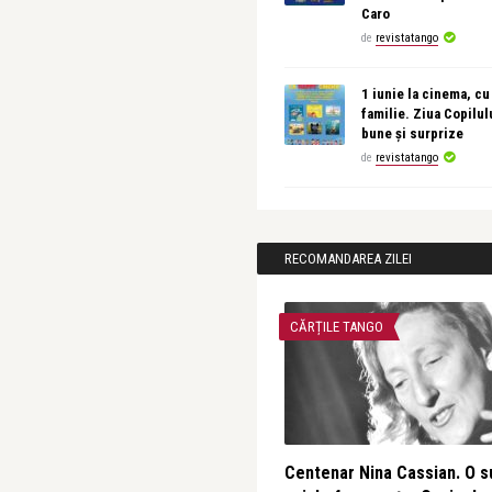
Caro
de
revistatango
1 iunie la cinema, cu
familie. Ziua Copilul
bune și surprize
de
revistatango
RECOMANDAREA ZILEI
CĂRȚILE TANGO
Centenar Nina Cassian. O s