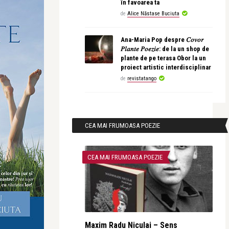
în favoarea ta
de
Alice Năstase Buciuta
Ana-Maria Pop despre 𝐶𝑜𝑣𝑜𝑟
𝑃𝑙𝑎𝑛𝑡𝑒 𝑃𝑜𝑒𝑧𝑖𝑒: de la un shop de
plante de pe terasa Obor la un
proiect artistic interdisciplinar
de
revistatango
CEA MAI FRUMOASA POEZIE
CEA MAI FRUMOASA POEZIE
Maxim Radu Niculai – Sens