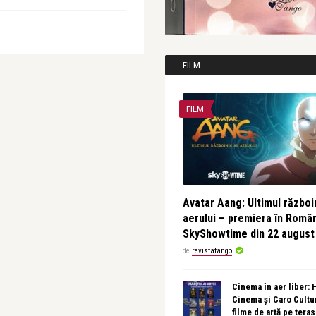
FILM
FILM
Avatar Aang: Ultimul războin
aerului – premiera în Româ
SkyShowtime din 22 august
de
revistatango
Cinema în aer liber:
Cinema și Caro Cultu
filme de artă pe tera