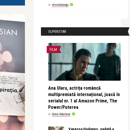
de
revistatango
SUPERSTAR
FILM
Ana Ularu, actrița româncă
multipremiată internațional, joacă în
serialul nr. 1 al Amazon Prime, The
Power/Puterea
de
Ilona Năstase
Vanessa Hudgens, vedetă a