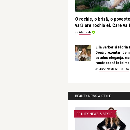
O rochie, o briză, o povest
vară are rochia ei. Care va f
de
Alex Pub
Ella Barker și Florin
Două prezentări de 
au adus eleganța, muz
românească în inima
de
Alice Năstase Buciuta
BEAUTY NEWS & STYLE
BEAUTY NEWS & STYLE