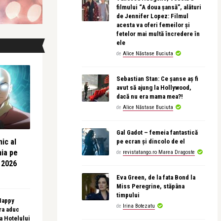
filmului “A doua șansă”, alături
de Jennifer Lopez: Filmul
acesta va oferi femeilor și
fetelor mai multă încredere în
ele
de
Alice Năstase Buciuta
Sebastian Stan: Ce șanse aș fi
avut să ajung la Hollywood,
dacă nu era mama mea?!
de
Alice Năstase Buciuta
Gal Gadot – femeia fantastică
ic al
pe ecran și dincolo de el
nia pe
de
revistatango.ro Marea Dragoste
 2026
Eva Green, de la fata Bond la
Miss Peregrine, stăpâna
timpului
 Happy
de
Irina Botezatu
ra aduc
sa Hotelului