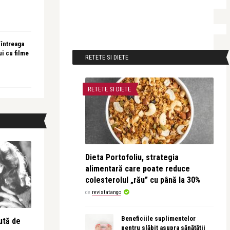
 întreaga
ui cu filme
RETETE SI DIETE
RETETE SI DIETE
Dieta Portofoliu, strategia
alimentară care poate reduce
colesterolul „rău” cu până la 30%
de
revistatango
Beneficiile suplimentelor
ută de
pentru slăbit asupra sănătății