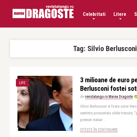
Celebritati
Litere
S
Tag:
Silvio Berlusconi
3 milioane de euro pe 
LIFE
Berlusconi fostei soti
de
revistatango.ro Marea Dragoste
Silvio Berlusconi si fosta sotie Vero
sentinta pronuntata zilele trecute, 
premier italian ..
CITEȘTE ÎN CONTINUARE