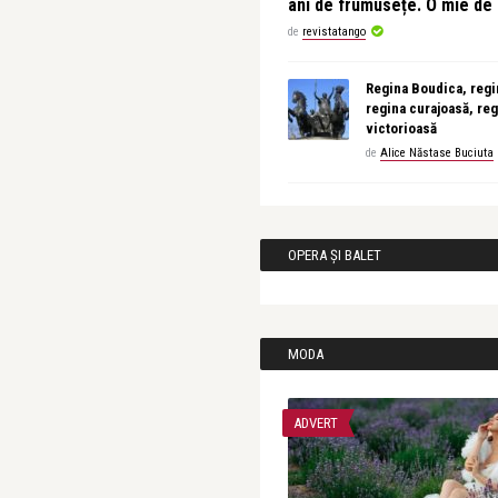
ani de frumusețe. O mie d
de
revistatango
Regina Boudica, regin
regina curajoasă, reg
victorioasă
de
Alice Năstase Buciuta
OPERA ȘI BALET
MODA
ADVERT