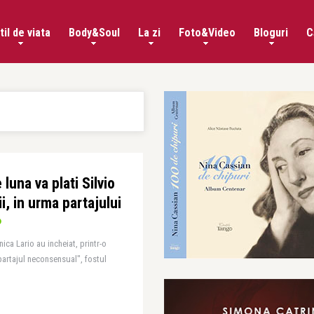
til de viata
Body&Soul
La zi
Foto&Video
Bloguri
C
luna va plati Silvio
i, in urma partajului
nica Lario au incheiat, printr-o
"partajul neconsensual", fostul