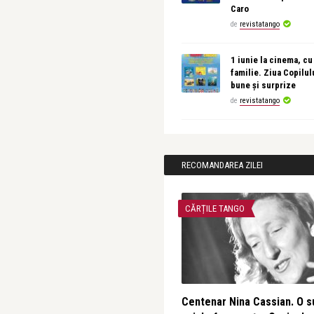
Caro
de
revistatango
1 iunie la cinema, cu
familie. Ziua Copilul
bune și surprize
de
revistatango
RECOMANDAREA ZILEI
CĂRȚILE TANGO
Centenar Nina Cassian. O s