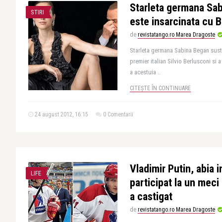
Starleta germana Sa
STIRI
este insarcinata cu 
de
revistatango.ro Marea Dragoste
Starleta germana Sabina Began susti
premier italian Silvio Berlusconi si 
a acestuia ..
CITEȘTE ÎN CONTINUARE
24 august 2012, 16:15
0 Comentarii
Vladimir Putin, abia i
LIFE
participat la un meci
a castigat
de
revistatango.ro Marea Dragoste