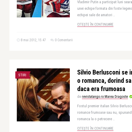
Vladimir Putin a participat luni sea
unei echipe formata din foste legen
echipei sale de amatori ..
CITEȘTE ÎN CONTINUARE
8 mai 2012, 15:47
0 Comentarii
Silvio Berlusconi se 
STIRI
o romanca, dorind sa
daca era frumoasa
de
revistatango.ro Marea Dragoste
Fostul premier italian Silvio Berlusc
romance frumoase sau nu, spunandu-i
romanca la o petrecere ..
CITEȘTE ÎN CONTINUARE