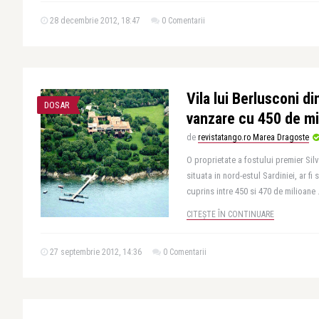
28 decembrie 2012, 18:47
0 Comentarii
Vila lui Berlusconi di
DOSAR
vanzare cu 450 de mi
de
revistatango.ro Marea Dragoste
O proprietate a fostului premier Silv
situata in nord-estul Sardiniei, ar f
cuprins intre 450 si 470 de milioane .
CITEȘTE ÎN CONTINUARE
27 septembrie 2012, 14:36
0 Comentarii