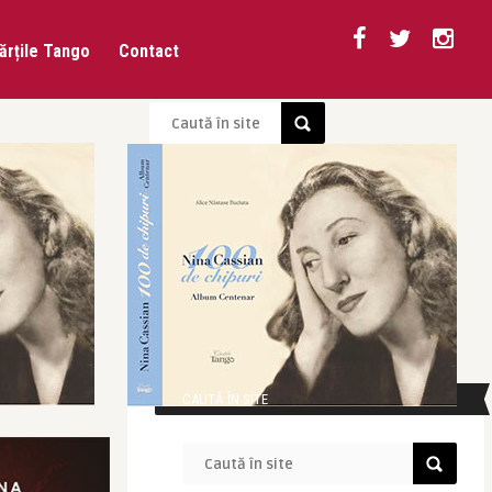
ărțile Tango
Contact
CAUTĂ ÎN SITE