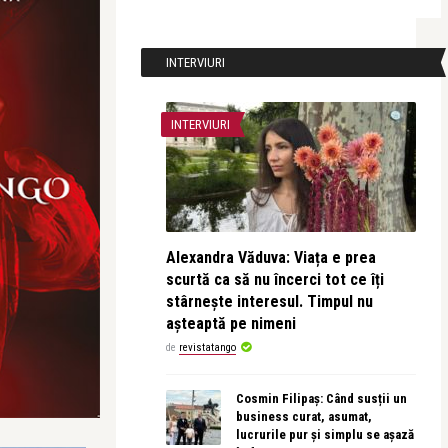
INTERVIURI
INTERVIURI
Alexandra Văduva: Viața e prea
scurtă ca să nu încerci tot ce îți
stârnește interesul. Timpul nu
așteaptă pe nimeni
de
revistatango
Cosmin Filipaș: Când susții un
business curat, asumat,
lucrurile pur și simplu se așază