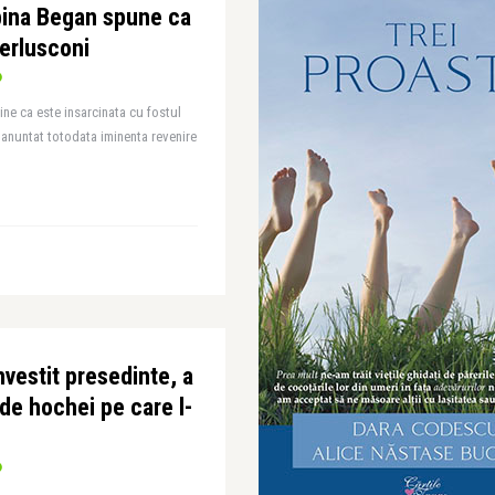
bina Began spune ca
Berlusconi
ne ca este insarcinata cu fostul
a anuntat totodata iminenta revenire
nvestit presedinte, a
 de hochei pe care l-