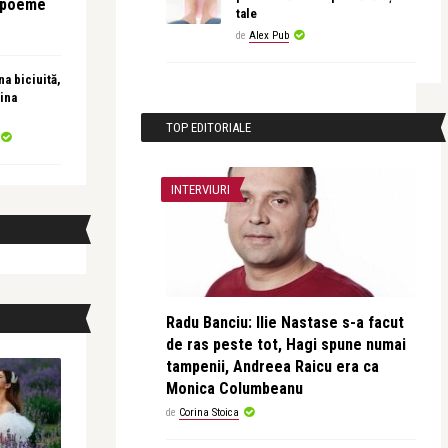
e poeme
tale
de
Alex Pub
a biciuită,
ina
TOP EDITORIALE
INTERVIURI
Radu Banciu: Ilie Nastase s-a facut
de ras peste tot, Hagi spune numai
tampenii, Andreea Raicu era ca
Monica Columbeanu
de
Corina Stoica