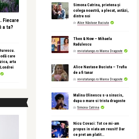
Simona Catrina, prietena și
colega noastră, a plecat, astăzi,
dintre noi
e. Fiecare
de
Alice Năstase Buciuta
i a ta?
Then & Now – Mihaela
Radulescu
 Burescu.
de
revistatango.ro Marea Dragoste
modă care
ica, arta
Alice Nastase Buciuta – Trufia
 Londrei
de a fi tanar
de
revistatango.ro Marea Dragoste
Malina Olinescu s-a sinucis,
dupa o mare si trista dragoste
de
Simona Catrina
Nicu Covaci: Tot ce mi-am
propus in viata am reusit! Dar
ce pret am platit…