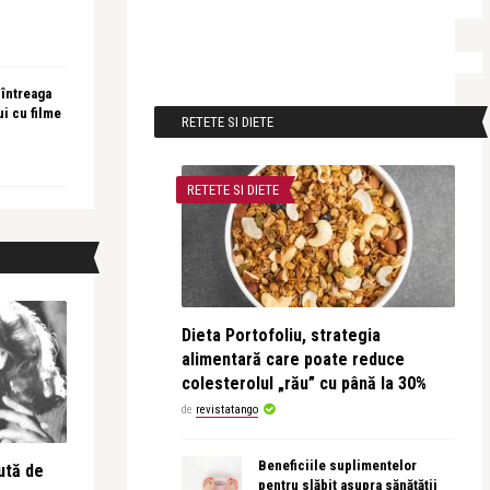
 întreaga
ui cu filme
RETETE SI DIETE
RETETE SI DIETE
Dieta Portofoliu, strategia
alimentară care poate reduce
colesterolul „rău” cu până la 30%
de
revistatango
Beneficiile suplimentelor
ută de
pentru slăbit asupra sănătății