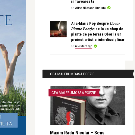
în favoarea ta
de
Alice Năstase Buciuta
Ana-Maria Pop despre 𝐶𝑜𝑣𝑜𝑟
𝑃𝑙𝑎𝑛𝑡𝑒 𝑃𝑜𝑒𝑧𝑖𝑒: de la un shop de
plante de pe terasa Obor la un
proiect artistic interdisciplinar
de
revistatango
CEA MAI FRUMOASA POEZIE
CEA MAI FRUMOASA POEZIE
Maxim Radu Niculai – Sens