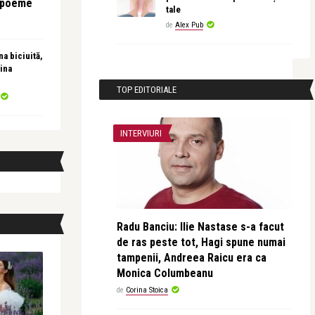
e poeme
tale
de
Alex Pub
a biciuită,
ina
TOP EDITORIALE
INTERVIURI
Radu Banciu: Ilie Nastase s-a facut
de ras peste tot, Hagi spune numai
tampenii, Andreea Raicu era ca
Monica Columbeanu
de
Corina Stoica