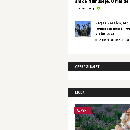
ani de frumusețe. O mie d
de
revistatango
Regina Boudica, regin
regina curajoasă, reg
victorioasă
de
Alice Năstase Buciuta
OPERA ȘI BALET
MODA
ADVERT