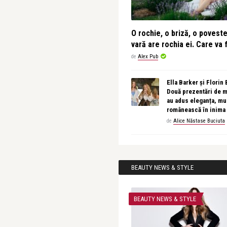
O rochie, o briză, o povest
vară are rochia ei. Care va f
de
Alex Pub
Ella Barker și Florin
Două prezentări de 
au adus eleganța, muz
românească în inima
de
Alice Năstase Buciuta
BEAUTY NEWS & STYLE
BEAUTY NEWS & STYLE