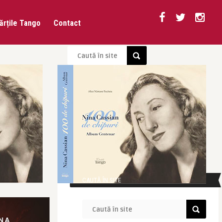
ărțile Tango
Contact
CAUTĂ ÎN SITE