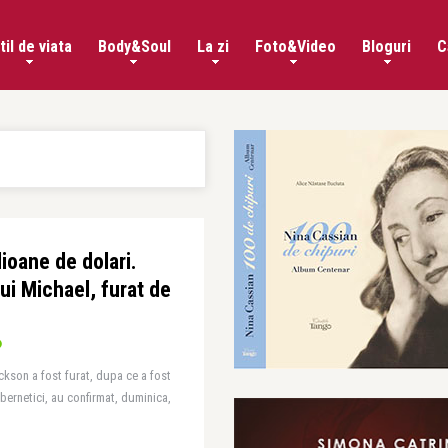
til de viata
Body&Soul
La zi
Foto&Video
Bloguri
C
ioane de dolari.
lui Michael, furat de
ckson a fost furat, dupa ce a fost
ibernetici, au confirmat, duminica,