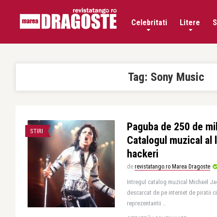
Celebritati
Litere
S
Tag:
Sony Music
Paguba de 250 de mil
STIRI
Catalogul muzical al 
hackeri
de
revistatango.ro Marea Dragoste
Intregul catalog muzical Michael Ja
descarcat de pe internet de piratii c
reprezentantii ..