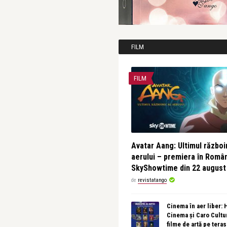
FILM
FILM
Avatar Aang: Ultimul războin
aerului – premiera în Româ
SkyShowtime din 22 august
de
revistatango
Cinema în aer liber:
Cinema și Caro Cultu
filme de artă pe tera