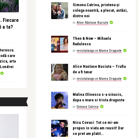
Simona Catrina, prietena și
colega noastră, a plecat, astăzi,
dintre noi
e. Fiecare
de
Alice Năstase Buciuta
i a ta?
Then & Now – Mihaela
Radulescu
 Burescu.
de
revistatango.ro Marea Dragoste
modă care
ica, arta
Alice Nastase Buciuta – Trufia
 Londrei
de a fi tanar
de
revistatango.ro Marea Dragoste
Malina Olinescu s-a sinucis,
dupa o mare si trista dragoste
de
Simona Catrina
Nicu Covaci: Tot ce mi-am
propus in viata am reusit! Dar
ce pret am platit…