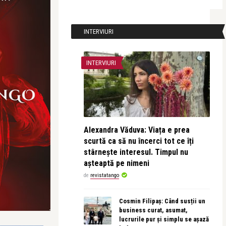
INTERVIURI
INTERVIURI
Alexandra Văduva: Viața e prea
scurtă ca să nu încerci tot ce îți
stârnește interesul. Timpul nu
așteaptă pe nimeni
de
revistatango
Cosmin Filipaș: Când susții un
business curat, asumat,
lucrurile pur și simplu se așază