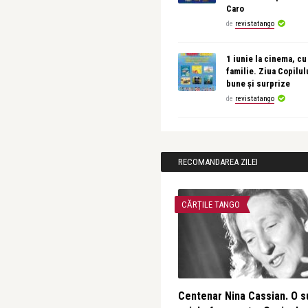
Caro
de
revistatango
1 iunie la cinema, cu
familie. Ziua Copilul
bune și surprize
de
revistatango
RECOMANDAREA ZILEI
CĂRȚILE TANGO
Centenar Nina Cassian. O s