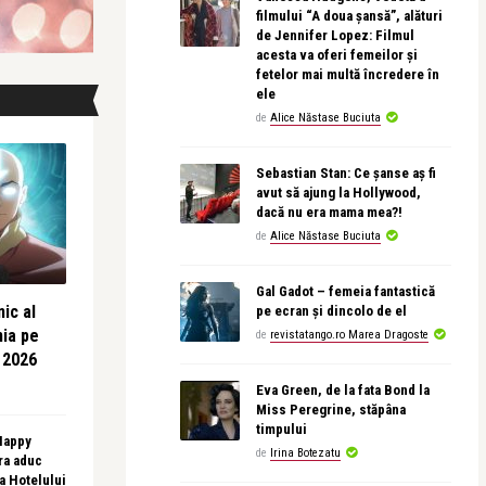
filmului “A doua șansă”, alături
de Jennifer Lopez: Filmul
acesta va oferi femeilor și
fetelor mai multă încredere în
ele
de
Alice Năstase Buciuta
Sebastian Stan: Ce șanse aș fi
avut să ajung la Hollywood,
dacă nu era mama mea?!
de
Alice Năstase Buciuta
Gal Gadot – femeia fantastică
ic al
pe ecran și dincolo de el
nia pe
de
revistatango.ro Marea Dragoste
 2026
Eva Green, de la fata Bond la
Miss Peregrine, stăpâna
timpului
 Happy
de
Irina Botezatu
ra aduc
sa Hotelului