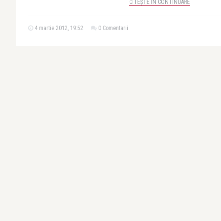
CITEȘTE ÎN CONTINUARE
4 martie 2012, 19:52
0 Comentarii