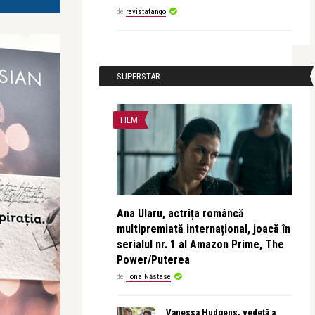
de
revistatango
SUPERSTAR
FILM
Ana Ularu, actrița româncă
multipremiată internațional, joacă în
serialul nr. 1 al Amazon Prime, The
Power/Puterea
de
Ilona Năstase
Vanessa Hudgens, vedetă a