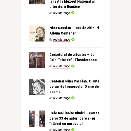
lansat la Muzeul Național al
Literaturii Române
de
revistatango
Nina Cassian – 100 de chipuri.
Album Centenar
de
revistatango
Cerșetorul de albastru – de
Crin-Triandafil Theodorescu
de
revistatango
Centenar Nina Cassian. O sută
de ani de frumusețe. O mie de
poeme
de
revistatango
Cele mai înalte uimiri – cartea
celor 33 de autori care s-au
întâlnit cu miracolul
de
revistatango