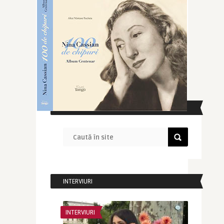
CAUTĂ ÎN SITE
INTERVIURI
INTERVIURI