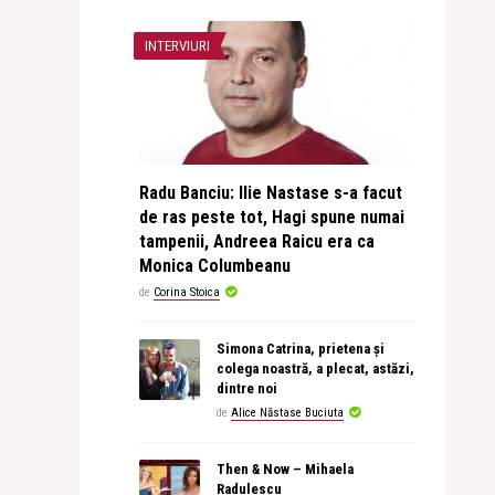
INTERVIURI
Radu Banciu: Ilie Nastase s-a facut
de ras peste tot, Hagi spune numai
tampenii, Andreea Raicu era ca
Monica Columbeanu
de
Corina Stoica
Simona Catrina, prietena și
colega noastră, a plecat, astăzi,
dintre noi
de
Alice Năstase Buciuta
Then & Now – Mihaela
Radulescu