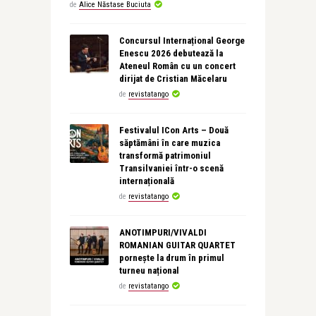
de
Alice Năstase Buciuta
Concursul Internațional George
Enescu 2026 debutează la
Ateneul Român cu un concert
dirijat de Cristian Măcelaru
de
revistatango
Festivalul ICon Arts – Două
săptămâni în care muzica
transformă patrimoniul
Transilvaniei într-o scenă
internațională
de
revistatango
ANOTIMPURI/VIVALDI
ROMANIAN GUITAR QUARTET
pornește la drum în primul
turneu național
de
revistatango