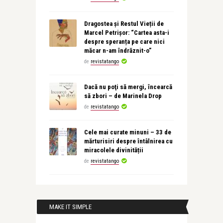
Dragostea și Restul Vieții de
Marcel Petrișor: “Cartea asta-i
despre speranța pe care nici
măcar n-am îndrăznit-o”
de
revistatango
Dacă nu poţi să mergi, încearcă
să zbori – de Marinela Drop
de
revistatango
Cele mai curate minuni – 33 de
mărturisiri despre întâlnirea cu
miracolele divinității
de
revistatango
MAKE IT SIMPLE