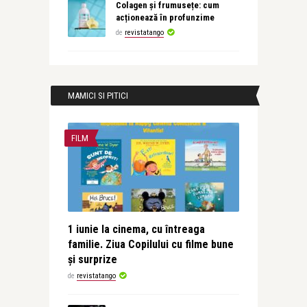
Colagen și frumusețe: cum
acționează în profunzime
de
revistatango
MAMICI SI PITICI
FILM
1 iunie la cinema, cu întreaga
familie. Ziua Copilului cu filme bune
și surprize
de
revistatango