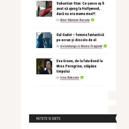
Sebastian Stan: Ce șanse aș fi
avut să ajung la Hollywood,
dacă nu era mama mea?!
de
Alice Năstase Buciuta
Gal Gadot – femeia fantastică
pe ecran și dincolo de el
de
revistatango.ro Marea Dragoste
Eva Green, de la fata Bond la
Miss Peregrine, stăpâna
timpului
de
Irina Botezatu
RETETE SI DIETE