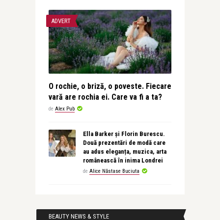
ADVERT
O rochie, o briză, o poveste. Fiecare
vară are rochia ei. Care va fi a ta?
de
Alex Pub
Ella Barker și Florin Burescu.
Două prezentări de modă care
au adus eleganța, muzica, arta
românească în inima Londrei
de
Alice Năstase Buciuta
BEAUTY NEWS & STYLE