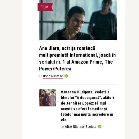
FILM
Ana Ularu, actrița româncă
multipremiată internațional, joacă în
serialul nr. 1 al Amazon Prime, The
Power/Puterea
de
Ilona Năstase
Vanessa Hudgens, vedetă a
filmului “A doua șansă”, alături
de Jennifer Lopez: Filmul
acesta va oferi femeilor și
fetelor mai multă încredere în
ele
de
Alice Năstase Buciuta