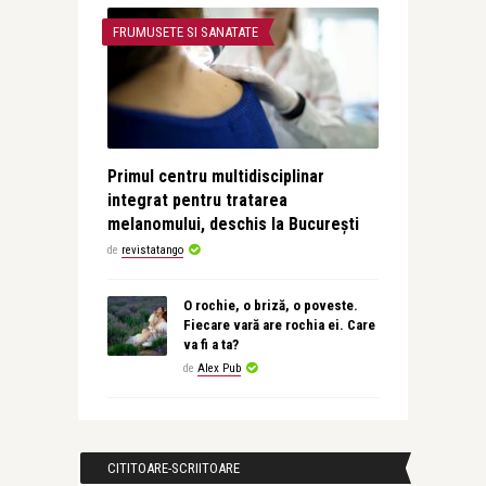
FRUMUSETE SI SANATATE
Primul centru multidisciplinar
integrat pentru tratarea
melanomului, deschis la București
de
revistatango
O rochie, o briză, o poveste.
Fiecare vară are rochia ei. Care
va fi a ta?
de
Alex Pub
CITITOARE-SCRIITOARE