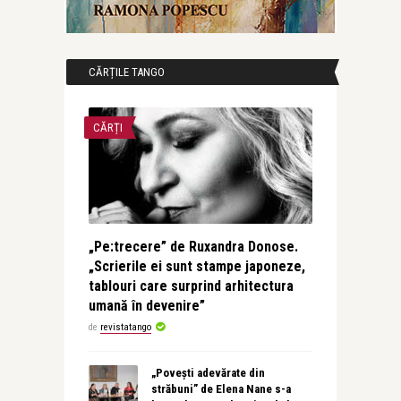
CĂRȚILE TANGO
CĂRȚI
„Pe:trecere” de Ruxandra Donose.
„Scrierile ei sunt stampe japoneze,
tablouri care surprind arhitectura
umană în devenire”
de
revistatango
„Povești adevărate din
străbuni” de Elena Nane s-a