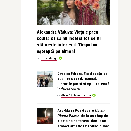
Alexandra Văduva: Viața e prea
scurtă ca să nu încerci tot ce îți
stârnește interesul. Timpul nu
așteaptă pe nimeni
de
revistatango
Cosmin Filipaș: Când susții un
business curat, asumat,
lucrurile pur și simplu se așază
în favoarea ta
de
Alice Năstase Buciuta
Ana-Maria Pop despre 𝐶𝑜𝑣𝑜𝑟
𝑃𝑙𝑎𝑛𝑡𝑒 𝑃𝑜𝑒𝑧𝑖𝑒: de la un shop de
plante de pe terasa Obor la un
proiect artistic interdisciplinar