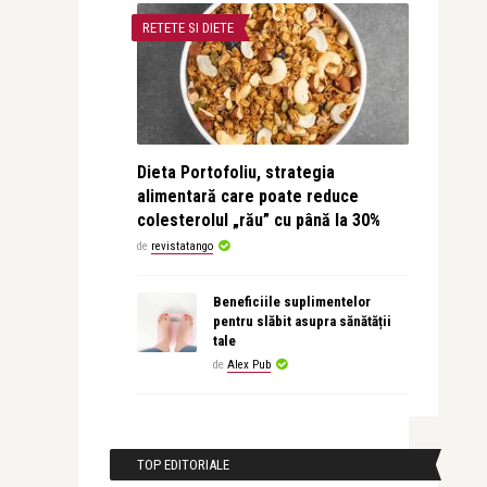
RETETE SI DIETE
Dieta Portofoliu, strategia
alimentară care poate reduce
colesterolul „rău” cu până la 30%
de
revistatango
Beneficiile suplimentelor
pentru slăbit asupra sănătății
tale
de
Alex Pub
TOP EDITORIALE