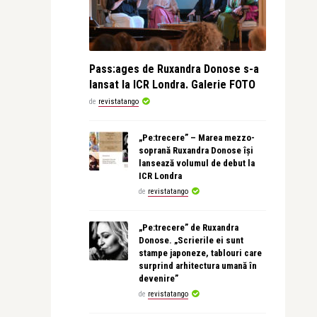
Pass:ages de Ruxandra Donose s-a
lansat la ICR Londra. Galerie FOTO
de
revistatango
„Pe:trecere” – Marea mezzo-
soprană Ruxandra Donose își
lansează volumul de debut la
ICR Londra
de
revistatango
„Pe:trecere” de Ruxandra
Donose. „Scrierile ei sunt
stampe japoneze, tablouri care
surprind arhitectura umană în
devenire”
de
revistatango