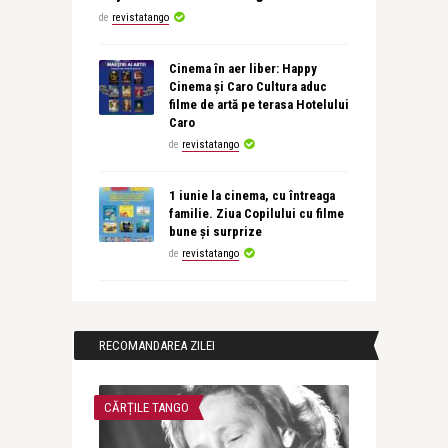
de
revistatango
Cinema în aer liber: Happy
Cinema și Caro Cultura aduc
filme de artă pe terasa Hotelului
Caro
de
revistatango
1 iunie la cinema, cu întreaga
familie. Ziua Copilului cu filme
bune și surprize
de
revistatango
RECOMANDAREA ZILEI
CĂRȚILE TANGO