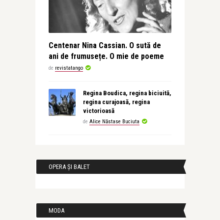
Centenar Nina Cassian. O sută de
ani de frumusețe. O mie de poeme
de
revistatango
Regina Boudica, regina biciuită,
regina curajoasă, regina
victorioasă
de
Alice Năstase Buciuta
OPERA ȘI BALET
MODA