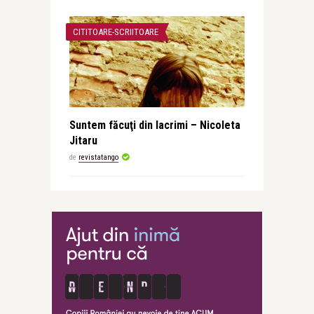
CITITOARE-SCRIITOARE
Suntem făcuţi din lacrimi – Nicoleta
Jitaru
de
revistatango