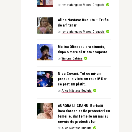
de
revistatango.ro Marea Dragoste
Alice Nastase Buciuta – Trufia
de a fi tanar
de
revistatango.ro Marea Dragoste
Malina Olinescu s-a sinucis,
dupa o mare si trista dragoste
de
Simona Catrina
Nicu Covaci: Tot ce mi-am
propus in viata am reusit! Dar
ce pret am platit…
de
Alice Năstase Buciuta
AURORA LIICEANU: Barbatii
inca doresc sa fie protectori cu
femeile, dar femeile nu mai au
nevoie de protectia lor
de
Alice Năstase Buciuta