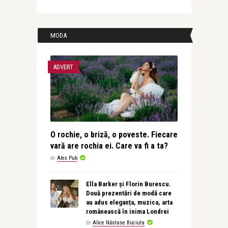
MODA
ADVERT
O rochie, o briză, o poveste. Fiecare
vară are rochia ei. Care va fi a ta?
de
Alex Pub
Ella Barker și Florin Burescu.
Două prezentări de modă care
au adus eleganța, muzica, arta
românească în inima Londrei
de
Alice Năstase Buciuta