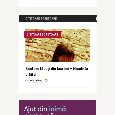
CITITOARE-SCRIITOARE
CITITOARE-SCRIITOARE
Suntem făcuţi din lacrimi – Nicoleta
Jitaru
de
revistatango