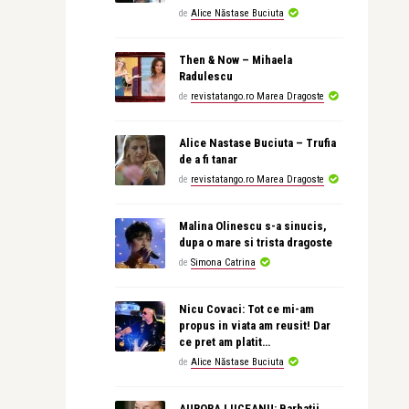
de
Alice Năstase Buciuta
Then & Now – Mihaela
Radulescu
de
revistatango.ro Marea Dragoste
Alice Nastase Buciuta – Trufia
de a fi tanar
de
revistatango.ro Marea Dragoste
Malina Olinescu s-a sinucis,
dupa o mare si trista dragoste
de
Simona Catrina
Nicu Covaci: Tot ce mi-am
propus in viata am reusit! Dar
ce pret am platit…
de
Alice Năstase Buciuta
AURORA LIICEANU: Barbatii