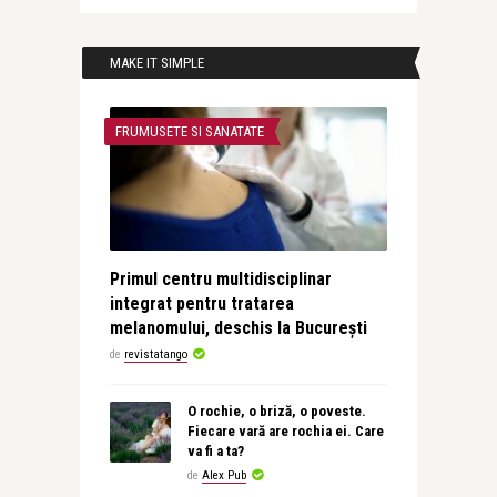
MAKE IT SIMPLE
FRUMUSETE SI SANATATE
Primul centru multidisciplinar
integrat pentru tratarea
melanomului, deschis la București
de
revistatango
O rochie, o briză, o poveste.
Fiecare vară are rochia ei. Care
va fi a ta?
de
Alex Pub