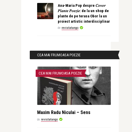
Ana-Maria Pop despre 𝐶𝑜𝑣𝑜𝑟
𝑃𝑙𝑎𝑛𝑡𝑒 𝑃𝑜𝑒𝑧𝑖𝑒: de la un shop de
plante de pe terasa Obor la un
proiect artistic interdisciplinar
de
revistatango
CEA MAI FRUMOASA POEZIE
CEA MAI FRUMOASA POEZIE
Maxim Radu Niculai – Sens
de
revistatango