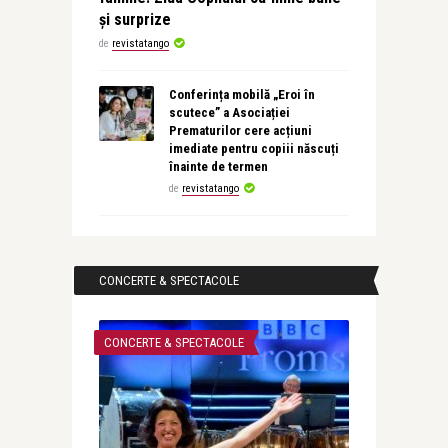
și surprize
de
revistatango
Conferința mobilă „Eroi în
scutece” a Asociației
Prematurilor cere acțiuni
imediate pentru copiii născuți
înainte de termen
de
revistatango
CONCERTE & SPECTACOLE
CONCERTE & SPECTACOLE