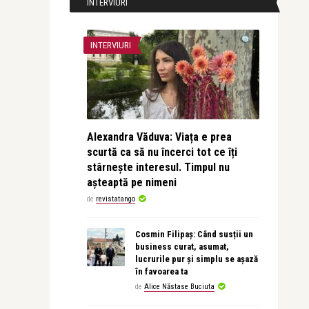
INTERVIURI
INTERVIURI
Alexandra Văduva: Viața e prea
scurtă ca să nu încerci tot ce îți
stârnește interesul. Timpul nu
așteaptă pe nimeni
de
revistatango
Cosmin Filipaș: Când susții un
business curat, asumat,
lucrurile pur și simplu se așază
în favoarea ta
de
Alice Năstase Buciuta