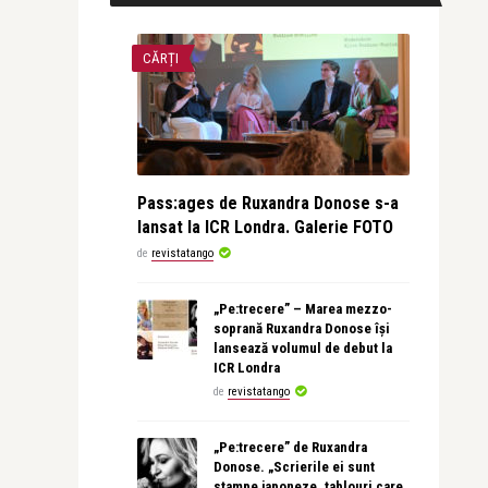
CĂRȚI
Pass:ages de Ruxandra Donose s-a
lansat la ICR Londra. Galerie FOTO
de
revistatango
„Pe:trecere” – Marea mezzo-
soprană Ruxandra Donose își
lansează volumul de debut la
ICR Londra
de
revistatango
„Pe:trecere” de Ruxandra
Donose. „Scrierile ei sunt
stampe japoneze, tablouri care