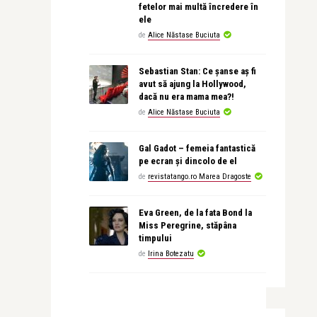
fetelor mai multă încredere în
ele
de
Alice Năstase Buciuta
Sebastian Stan: Ce șanse aș fi
avut să ajung la Hollywood,
dacă nu era mama mea?!
de
Alice Năstase Buciuta
Gal Gadot – femeia fantastică
pe ecran și dincolo de el
de
revistatango.ro Marea Dragoste
Eva Green, de la fata Bond la
Miss Peregrine, stăpâna
timpului
de
Irina Botezatu