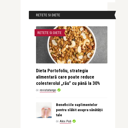
RETETE SI DIETE
RETETE SI DIETE
Dieta Portofoliu, strategia
alimentară care poate reduce
colesterolul „rău” cu până la 30%
de
revistatango
Beneficiile suplimentelor
pentru slăbit asupra sănătății
tale
de
Alex Pub