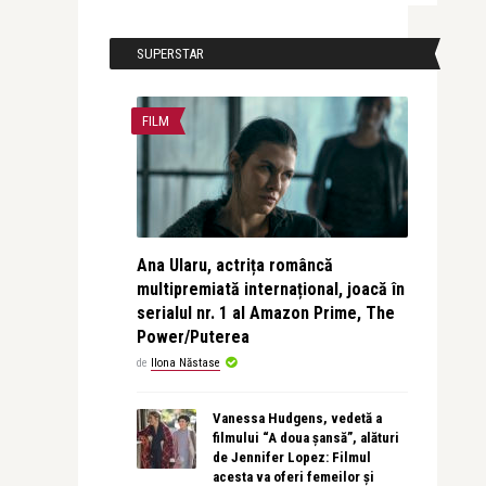
SUPERSTAR
FILM
Ana Ularu, actrița româncă
multipremiată internațional, joacă în
serialul nr. 1 al Amazon Prime, The
Power/Puterea
de
Ilona Năstase
Vanessa Hudgens, vedetă a
filmului “A doua șansă”, alături
de Jennifer Lopez: Filmul
acesta va oferi femeilor și