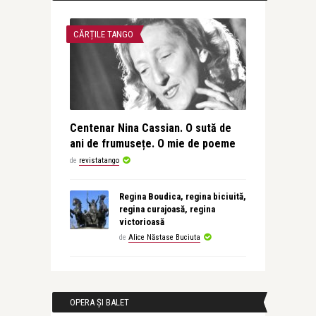
CĂRȚILE TANGO
Centenar Nina Cassian. O sută de
ani de frumusețe. O mie de poeme
de
revistatango
Regina Boudica, regina biciuită,
regina curajoasă, regina
victorioasă
de
Alice Năstase Buciuta
OPERA ȘI BALET