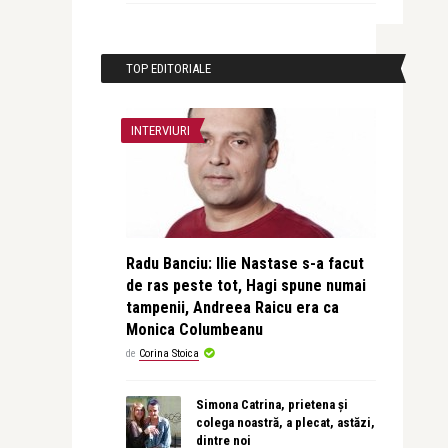
TOP EDITORIALE
INTERVIURI
Radu Banciu: Ilie Nastase s-a facut
de ras peste tot, Hagi spune numai
tampenii, Andreea Raicu era ca
Monica Columbeanu
de
Corina Stoica
Simona Catrina, prietena și
colega noastră, a plecat, astăzi,
dintre noi