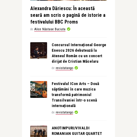
Alexandra Dăriescu: În această
seară am scris o pagină de istorie a
festivalului BBC Proms
de
Alice Năstase Buciuta
Concursul Internațional George
Enescu 2026 debutează la
Ateneul Român cu un concert
dirijat de Cristian Măcelaru
de
revistatango
Festivalul ICon Arts – Două
săptămâni în care muzica
transformă patrimoniul
Transilvaniei într-o scenă
internațională
de
revistatango
ANOTIMPURI/VIVALDI
ROMANIAN GUITAR QUARTET