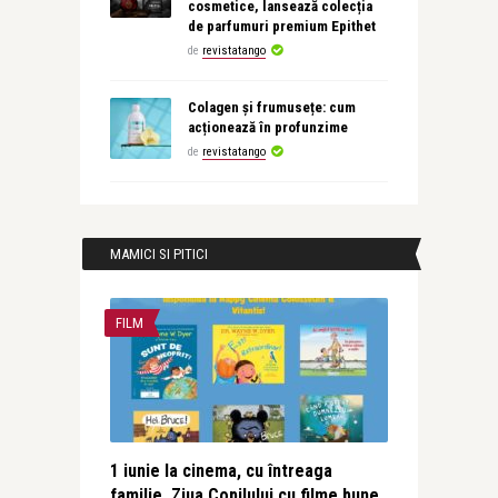
cosmetice, lansează colecția
de parfumuri premium Epithet
de
revistatango
Colagen și frumusețe: cum
acționează în profunzime
de
revistatango
MAMICI SI PITICI
FILM
1 iunie la cinema, cu întreaga
familie. Ziua Copilului cu filme bune