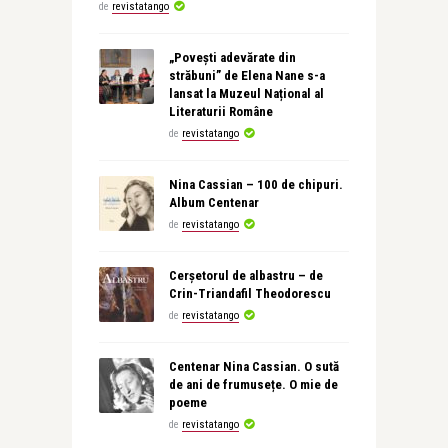
de
revistatango
„Povești adevărate din
străbuni” de Elena Nane s-a
lansat la Muzeul Național al
Literaturii Române
de
revistatango
Nina Cassian – 100 de chipuri.
Album Centenar
de
revistatango
Cerșetorul de albastru – de
Crin-Triandafil Theodorescu
de
revistatango
Centenar Nina Cassian. O sută
de ani de frumusețe. O mie de
poeme
de
revistatango