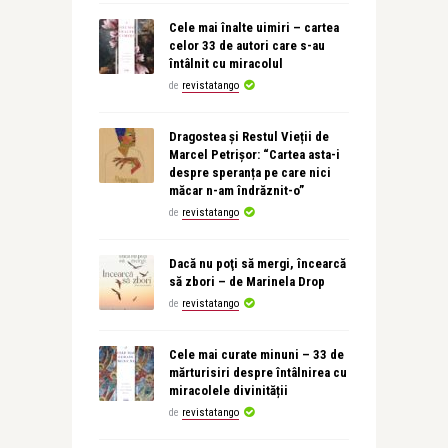
Cele mai înalte uimiri – cartea
celor 33 de autori care s-au
întâlnit cu miracolul
de
revistatango
Dragostea și Restul Vieții de
Marcel Petrișor: “Cartea asta-i
despre speranța pe care nici
măcar n-am îndrăznit-o”
de
revistatango
Dacă nu poţi să mergi, încearcă
să zbori – de Marinela Drop
de
revistatango
Cele mai curate minuni – 33 de
mărturisiri despre întâlnirea cu
miracolele divinității
de
revistatango