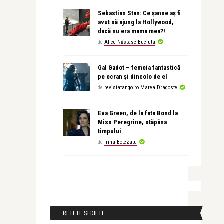
Sebastian Stan: Ce șanse aș fi
avut să ajung la Hollywood,
dacă nu era mama mea?!
de
Alice Năstase Buciuta
Gal Gadot – femeia fantastică
pe ecran și dincolo de el
de
revistatango.ro Marea Dragoste
Eva Green, de la fata Bond la
Miss Peregrine, stăpâna
timpului
de
Irina Botezatu
RETETE SI DIETE