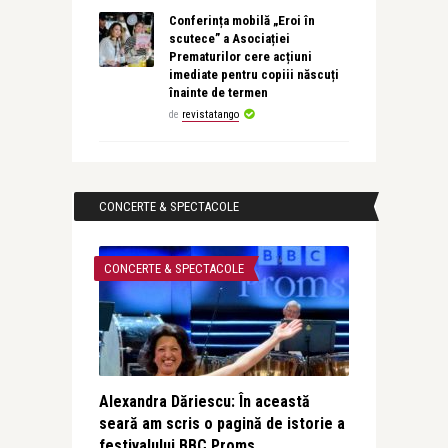
Conferința mobilă „Eroi în
scutece” a Asociației
Prematurilor cere acțiuni
imediate pentru copiii născuți
înainte de termen
de
revistatango
CONCERTE & SPECTACOLE
CONCERTE & SPECTACOLE
Alexandra Dăriescu: În această
seară am scris o pagină de istorie a
festivalului BBC Proms