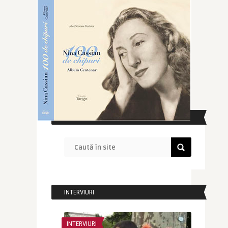
CAUTĂ ÎN SITE
INTERVIURI
INTERVIURI