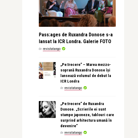
Pass:ages de Ruxandra Donose s-a
lansat la ICR Londra. Galerie FOTO
de
revistatango
„Pe:trecere” – Marea mezzo-
soprană Ruxandra Donose își
lansează volumul de debut la
ICR Londra
de
revistatango
„Pe:trecere” de Ruxandra
Donose. „Scrierile ei sunt
stampe japoneze, tablouri care
surprind arhitectura umană în
devenire”
de
revistatango