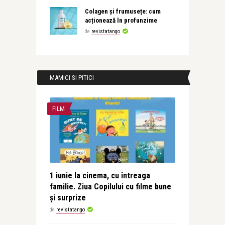
Colagen și frumusețe: cum
acționează în profunzime
de
revistatango
MAMICI SI PITICI
FILM
1 iunie la cinema, cu întreaga
familie. Ziua Copilului cu filme bune
și surprize
de
revistatango