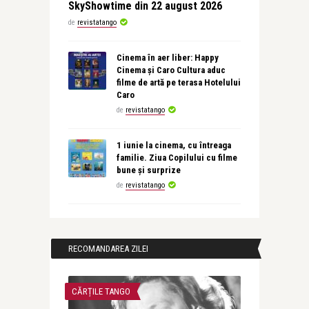
SkyShowtime din 22 august 2026
de
revistatango
Cinema în aer liber: Happy
Cinema și Caro Cultura aduc
filme de artă pe terasa Hotelului
Caro
de
revistatango
1 iunie la cinema, cu întreaga
familie. Ziua Copilului cu filme
bune și surprize
de
revistatango
RECOMANDAREA ZILEI
CĂRȚILE TANGO