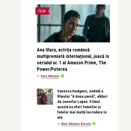
FILM
Ana Ularu, actrița româncă
multipremiată internațional, joacă în
serialul nr. 1 al Amazon Prime, The
Power/Puterea
de
Ilona Năstase
Vanessa Hudgens, vedetă a
filmului “A doua șansă”, alături
de Jennifer Lopez: Filmul
acesta va oferi femeilor și
fetelor mai multă încredere în
ele
de
Alice Năstase Buciuta