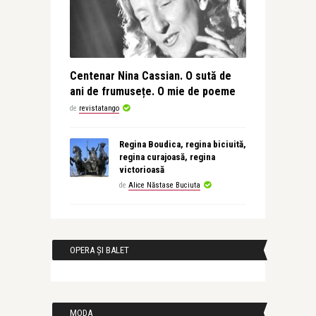
Centenar Nina Cassian. O sută de
ani de frumusețe. O mie de poeme
de
revistatango
Regina Boudica, regina biciuită,
regina curajoasă, regina
victorioasă
de
Alice Năstase Buciuta
OPERA ȘI BALET
MODA