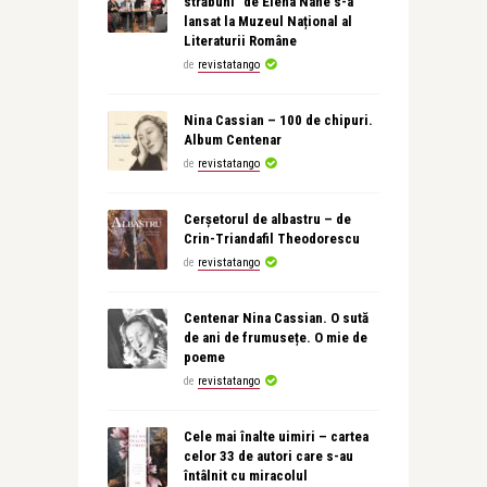
străbuni” de Elena Nane s-a
lansat la Muzeul Național al
Literaturii Române
de
revistatango
Nina Cassian – 100 de chipuri.
Album Centenar
de
revistatango
Cerșetorul de albastru – de
Crin-Triandafil Theodorescu
de
revistatango
Centenar Nina Cassian. O sută
de ani de frumusețe. O mie de
poeme
de
revistatango
Cele mai înalte uimiri – cartea
celor 33 de autori care s-au
întâlnit cu miracolul