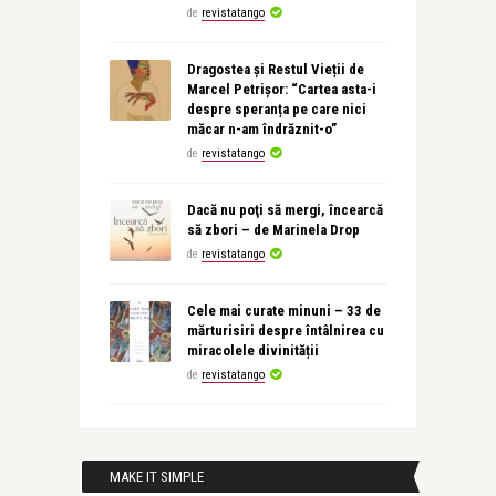
de
revistatango
Dragostea și Restul Vieții de
Marcel Petrișor: “Cartea asta-i
despre speranța pe care nici
măcar n-am îndrăznit-o”
de
revistatango
Dacă nu poţi să mergi, încearcă
să zbori – de Marinela Drop
de
revistatango
Cele mai curate minuni – 33 de
mărturisiri despre întâlnirea cu
miracolele divinității
de
revistatango
MAKE IT SIMPLE