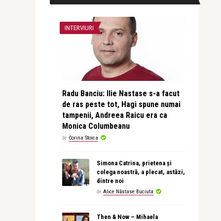
INTERVIURI
Radu Banciu: Ilie Nastase s-a facut
de ras peste tot, Hagi spune numai
tampenii, Andreea Raicu era ca
Monica Columbeanu
de
Corina Stoica
Simona Catrina, prietena și
colega noastră, a plecat, astăzi,
dintre noi
de
Alice Năstase Buciuta
Then & Now – Mihaela