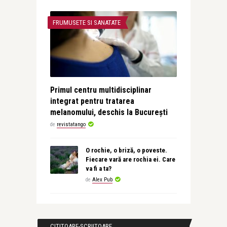
FRUMUSETE SI SANATATE
Primul centru multidisciplinar
integrat pentru tratarea
melanomului, deschis la București
de
revistatango
O rochie, o briză, o poveste.
Fiecare vară are rochia ei. Care
va fi a ta?
de
Alex Pub
CITITOARE-SCRIITOARE