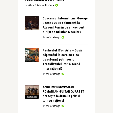
de
Alice Năstase Buciuta
Concursul Internațional George
Enescu 2026 debutează la
Ateneul Român cu un concert
dirijat de Cristian Măcelaru
de
revistatango
Festivalul ICon Arts – Două
săptămâni în care muzica
transformă patrimoniul
Transilvaniei într-o scenă
internațională
de
revistatango
ANOTIMPURI/VIVALDI
ROMANIAN GUITAR QUARTET
pornește la drum în primul
turneu național
de
revistatango