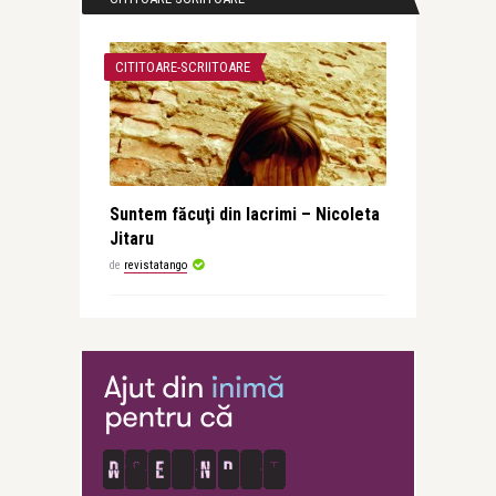
CITITOARE-SCRIITOARE
Suntem făcuţi din lacrimi – Nicoleta
Jitaru
de
revistatango