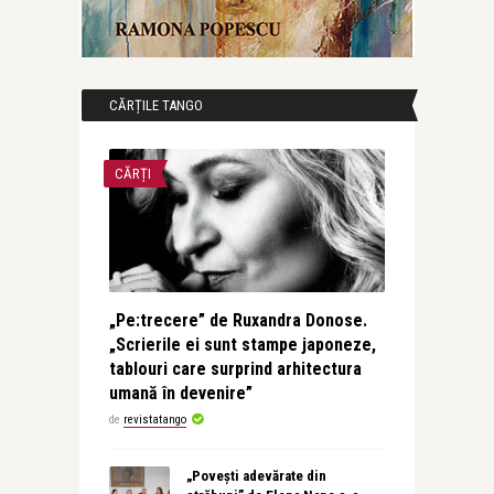
CĂRȚILE TANGO
CĂRȚI
„Pe:trecere” de Ruxandra Donose.
„Scrierile ei sunt stampe japoneze,
tablouri care surprind arhitectura
umană în devenire”
de
revistatango
„Povești adevărate din