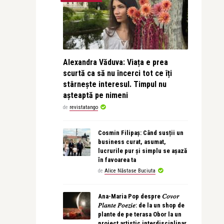
Alexandra Văduva: Viața e prea
scurtă ca să nu încerci tot ce îți
stârnește interesul. Timpul nu
așteaptă pe nimeni
de
revistatango
Cosmin Filipaș: Când susții un
business curat, asumat,
lucrurile pur și simplu se așază
în favoarea ta
de
Alice Năstase Buciuta
Ana-Maria Pop despre 𝐶𝑜𝑣𝑜𝑟
𝑃𝑙𝑎𝑛𝑡𝑒 𝑃𝑜𝑒𝑧𝑖𝑒: de la un shop de
plante de pe terasa Obor la un
proiect artistic interdisciplinar