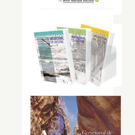
de
Alice Năstase Buciuta