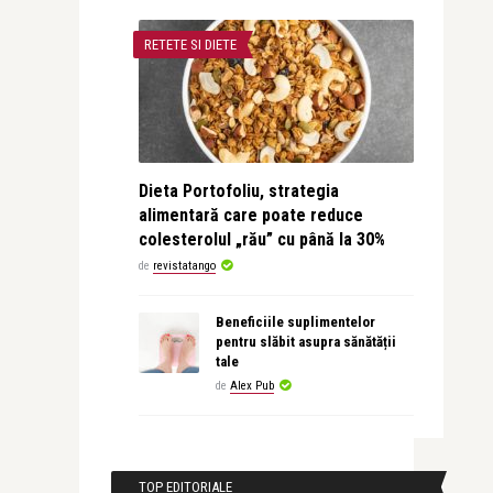
RETETE SI DIETE
Dieta Portofoliu, strategia
alimentară care poate reduce
colesterolul „rău” cu până la 30%
de
revistatango
Beneficiile suplimentelor
pentru slăbit asupra sănătății
tale
de
Alex Pub
TOP EDITORIALE