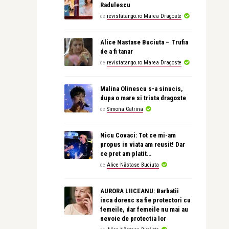
Radulescu
de
revistatango.ro Marea Dragoste
Alice Nastase Buciuta – Trufia
de a fi tanar
de
revistatango.ro Marea Dragoste
Malina Olinescu s-a sinucis,
dupa o mare si trista dragoste
de
Simona Catrina
Nicu Covaci: Tot ce mi-am
propus in viata am reusit! Dar
ce pret am platit…
de
Alice Năstase Buciuta
AURORA LIICEANU: Barbatii
inca doresc sa fie protectori cu
femeile, dar femeile nu mai au
nevoie de protectia lor