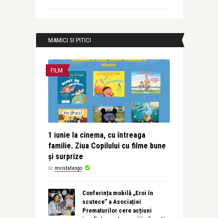
MAMICI SI PITICI
FILM
1 iunie la cinema, cu întreaga
familie. Ziua Copilului cu filme bune
și surprize
de
revistatango
Conferința mobilă „Eroi în
scutece” a Asociației
Prematurilor cere acțiuni