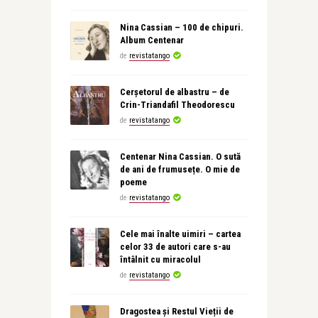
Nina Cassian – 100 de chipuri.
Album Centenar
de
revistatango
Cerșetorul de albastru – de
Crin-Triandafil Theodorescu
de
revistatango
Centenar Nina Cassian. O sută
de ani de frumusețe. O mie de
poeme
de
revistatango
Cele mai înalte uimiri – cartea
celor 33 de autori care s-au
întâlnit cu miracolul
de
revistatango
Dragostea și Restul Vieții de