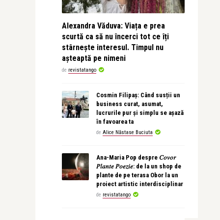
Alexandra Văduva: Viața e prea
scurtă ca să nu încerci tot ce îți
stârnește interesul. Timpul nu
așteaptă pe nimeni
de
revistatango
Cosmin Filipaș: Când susții un
business curat, asumat,
lucrurile pur și simplu se așază
în favoarea ta
de
Alice Năstase Buciuta
Ana-Maria Pop despre 𝐶𝑜𝑣𝑜𝑟
𝑃𝑙𝑎𝑛𝑡𝑒 𝑃𝑜𝑒𝑧𝑖𝑒: de la un shop de
plante de pe terasa Obor la un
proiect artistic interdisciplinar
de
revistatango