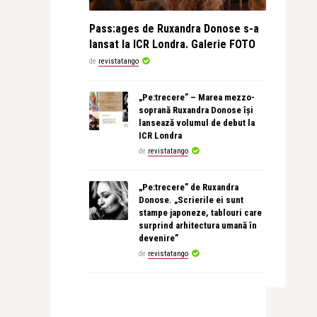
Pass:ages de Ruxandra Donose s-a
lansat la ICR Londra. Galerie FOTO
de
revistatango
„Pe:trecere” – Marea mezzo-
soprană Ruxandra Donose își
lansează volumul de debut la
ICR Londra
de
revistatango
„Pe:trecere” de Ruxandra
Donose. „Scrierile ei sunt
stampe japoneze, tablouri care
surprind arhitectura umană în
devenire”
de
revistatango