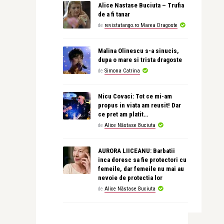
Alice Nastase Buciuta – Trufia
de a fi tanar
de
revistatango.ro Marea Dragoste
Malina Olinescu s-a sinucis,
dupa o mare si trista dragoste
de
Simona Catrina
Nicu Covaci: Tot ce mi-am
propus in viata am reusit! Dar
ce pret am platit…
de
Alice Năstase Buciuta
AURORA LIICEANU: Barbatii
inca doresc sa fie protectori cu
femeile, dar femeile nu mai au
nevoie de protectia lor
de
Alice Năstase Buciuta