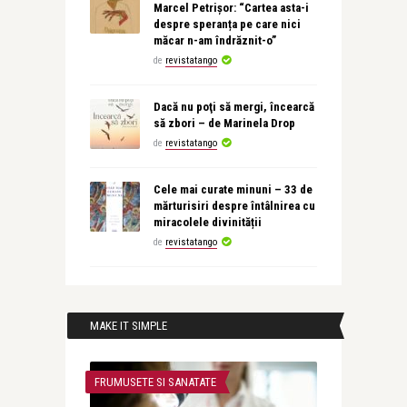
Marcel Petrișor: “Cartea asta-i
despre speranța pe care nici
măcar n-am îndrăznit-o”
de
revistatango
Dacă nu poţi să mergi, încearcă
să zbori – de Marinela Drop
de
revistatango
Cele mai curate minuni – 33 de
mărturisiri despre întâlnirea cu
miracolele divinității
de
revistatango
MAKE IT SIMPLE
FRUMUSETE SI SANATATE