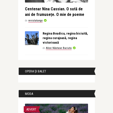
Centenar Nina Cassian. O sută de
ani de frumusețe. O mie de poeme
de
revistatango
Regina Boudica, regina biciuită,
regina curajoasă, regina
victorioasă
de
Alice Năstase Buciuta
OPERA ȘI BALET
MODA
ADVERT