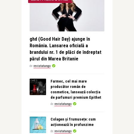
ghd (Good Hair Day) ajunge în
România. Lansarea oficială a
brandului nr. 1 de plăci de îndreptat
părul din Marea Britanie
de
revistatango
Farmec, cel mai mare
producător român de
cosmetice, lansează colecția
de parfumuri premium Epithet
de
revistatango
Colagen și frumusețe: cum
acționează în profunzime
de
revistatango