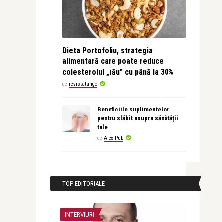
Dieta Portofoliu, strategia
alimentară care poate reduce
colesterolul „rău” cu până la 30%
de
revistatango
Beneficiile suplimentelor
pentru slăbit asupra sănătății
tale
de
Alex Pub
TOP EDITORIALE
INTERVIURI