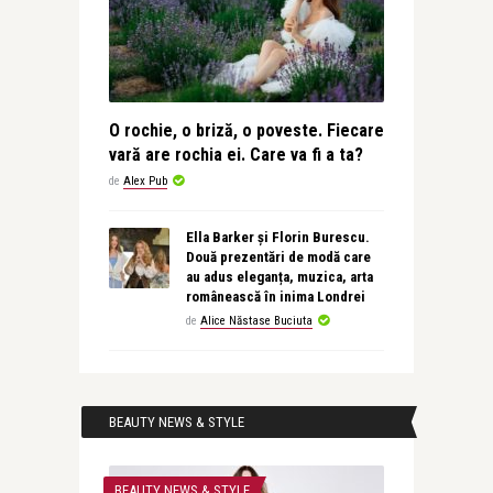
O rochie, o briză, o poveste. Fiecare
vară are rochia ei. Care va fi a ta?
de
Alex Pub
Ella Barker și Florin Burescu.
Două prezentări de modă care
au adus eleganța, muzica, arta
românească în inima Londrei
de
Alice Năstase Buciuta
BEAUTY NEWS & STYLE
BEAUTY NEWS & STYLE