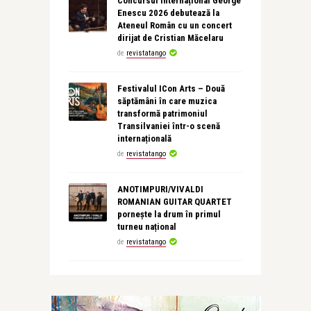
Concursul Internațional George
Enescu 2026 debutează la
Ateneul Român cu un concert
dirijat de Cristian Măcelaru
de
revistatango
Festivalul ICon Arts – Două
săptămâni în care muzica
transformă patrimoniul
Transilvaniei într-o scenă
internațională
de
revistatango
ANOTIMPURI/VIVALDI
ROMANIAN GUITAR QUARTET
pornește la drum în primul
turneu național
de
revistatango