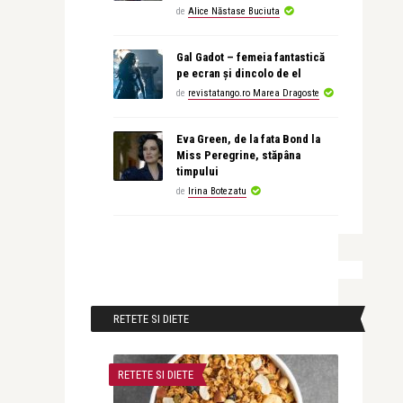
de
Alice Năstase Buciuta
Gal Gadot – femeia fantastică
pe ecran și dincolo de el
de
revistatango.ro Marea Dragoste
Eva Green, de la fata Bond la
Miss Peregrine, stăpâna
timpului
de
Irina Botezatu
RETETE SI DIETE
RETETE SI DIETE