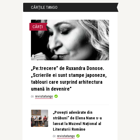
CĂRȚILE TANGO
CĂRȚI
„Pe:trecere” de Ruxandra Donose.
„Scrierile ei sunt stampe japoneze,
tablouri care surprind arhitectura
umană în devenire”
de
revistatango
„Povești adevărate din
străbuni” de Elena Nane s-a
lansat la Muzeul Național al
Literaturii Române
de
revistatango