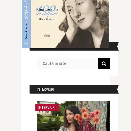
CAUTĂ ÎN SITE
INTERVIURI
INTERVIURI