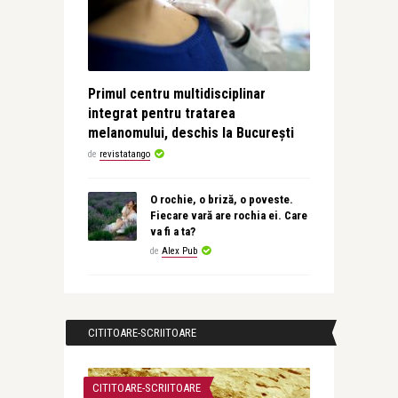
Primul centru multidisciplinar
integrat pentru tratarea
melanomului, deschis la București
de
revistatango
O rochie, o briză, o poveste.
Fiecare vară are rochia ei. Care
va fi a ta?
de
Alex Pub
CITITOARE-SCRIITOARE
CITITOARE-SCRIITOARE