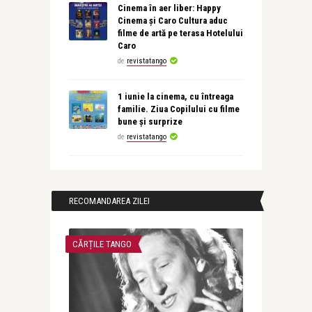
Cinema în aer liber: Happy
Cinema și Caro Cultura aduc
filme de artă pe terasa Hotelului
Caro
de
revistatango
1 iunie la cinema, cu întreaga
familie. Ziua Copilului cu filme
bune și surprize
de
revistatango
RECOMANDAREA ZILEI
CĂRȚILE TANGO