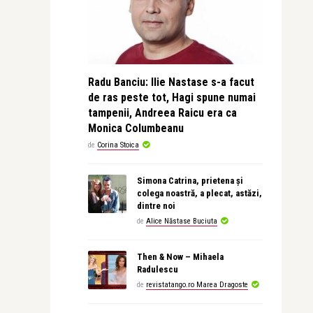
Radu Banciu: Ilie Nastase s-a facut
de ras peste tot, Hagi spune numai
tampenii, Andreea Raicu era ca
Monica Columbeanu
de
Corina Stoica
Simona Catrina, prietena și
colega noastră, a plecat, astăzi,
dintre noi
de
Alice Năstase Buciuta
Then & Now – Mihaela
Radulescu
de
revistatango.ro Marea Dragoste