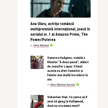
Ana Ularu, actrița româncă
multipremiată internațional, joacă în
serialul nr. 1 al Amazon Prime, The
Power/Puterea
de
Ilona Năstase
Vanessa Hudgens, vedetă a
filmului “A doua șansă”, alături
de Jennifer Lopez: Filmul
acesta va oferi femeilor și
fetelor mai multă încredere în
ele
de
Alice Năstase Buciuta
Sebastian Stan: Ce șanse aș fi
avut să ajung la Hollywood,
dacă nu era mama mea?!