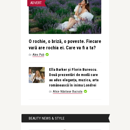
ADVERT
O rochie, o briză, o poveste. Fiecare
vară are rochia ei. Care va fi a ta?
de
Alex Pub
Ella Barker și Florin Burescu.
Două prezentări de modă care
au adus eleganța, muzica, arta
românească în inima Londrei
de
Alice Năstase Buciuta
BEAUTY NEWS & STYLE