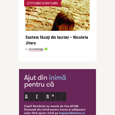
CITITOARE-SCRIITOARE
Suntem făcuţi din lacrimi – Nicoleta
Jitaru
de
revistatango