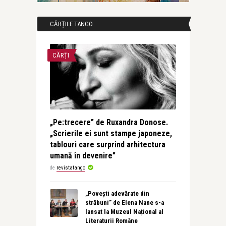
CĂRȚILE TANGO
CĂRȚI
„Pe:trecere” de Ruxandra Donose.
„Scrierile ei sunt stampe japoneze,
tablouri care surprind arhitectura
umană în devenire”
de
revistatango
„Povești adevărate din
străbuni” de Elena Nane s-a
lansat la Muzeul Național al
Literaturii Române