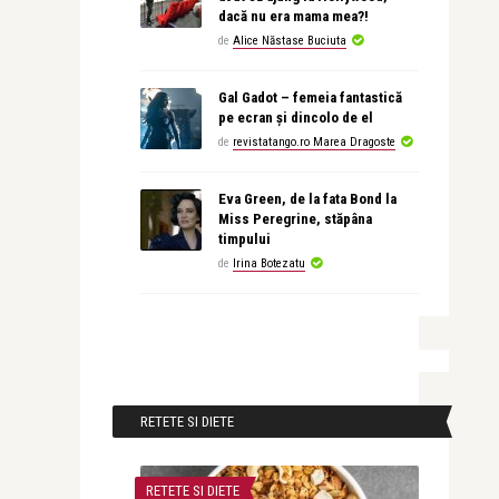
dacă nu era mama mea?!
de
Alice Năstase Buciuta
Gal Gadot – femeia fantastică
pe ecran și dincolo de el
de
revistatango.ro Marea Dragoste
Eva Green, de la fata Bond la
Miss Peregrine, stăpâna
timpului
de
Irina Botezatu
RETETE SI DIETE
RETETE SI DIETE