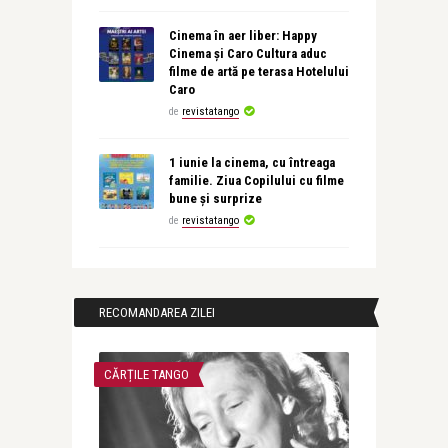
Cinema în aer liber: Happy
Cinema și Caro Cultura aduc
filme de artă pe terasa Hotelului
Caro
de
revistatango
1 iunie la cinema, cu întreaga
familie. Ziua Copilului cu filme
bune și surprize
de
revistatango
RECOMANDAREA ZILEI
CĂRȚILE TANGO