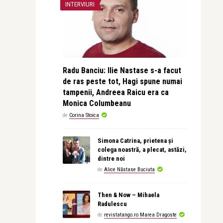
INTERVIURI
Radu Banciu: Ilie Nastase s-a facut
de ras peste tot, Hagi spune numai
tampenii, Andreea Raicu era ca
Monica Columbeanu
de
Corina Stoica
Simona Catrina, prietena și
colega noastră, a plecat, astăzi,
dintre noi
de
Alice Năstase Buciuta
Then & Now – Mihaela
Radulescu
de
revistatango.ro Marea Dragoste