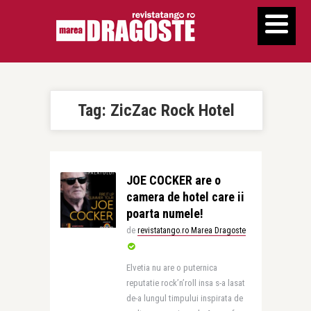
Tag:
ZicZac Rock Hotel
JOE COCKER are o
camera de hotel care ii
poarta numele!
de
revistatango.ro Marea Dragoste
Elvetia nu are o puternica
reputatie rock’n’roll insa s-a lasat
de-a lungul timpului inspirata de