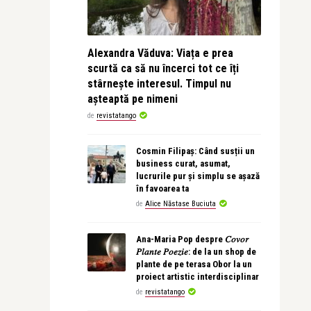
Alexandra Văduva: Viața e prea
scurtă ca să nu încerci tot ce îți
stârnește interesul. Timpul nu
așteaptă pe nimeni
de
revistatango
Cosmin Filipaș: Când susții un
business curat, asumat,
lucrurile pur și simplu se așază
în favoarea ta
de
Alice Năstase Buciuta
Ana-Maria Pop despre 𝐶𝑜𝑣𝑜𝑟
𝑃𝑙𝑎𝑛𝑡𝑒 𝑃𝑜𝑒𝑧𝑖𝑒: de la un shop de
plante de pe terasa Obor la un
proiect artistic interdisciplinar
de
revistatango