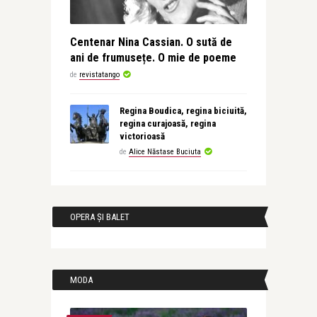
Centenar Nina Cassian. O sută de
ani de frumusețe. O mie de poeme
de
revistatango
Regina Boudica, regina biciuită,
regina curajoasă, regina
victorioasă
de
Alice Năstase Buciuta
OPERA ȘI BALET
MODA