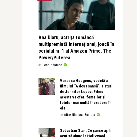
Ana Ularu, actrița româncă
multipremiată internațional, joacă în
serialul nr. 1 al Amazon Prime, The
Power/Puterea
de
Ilona Năstase
Vanessa Hudgens, vedetă a
filmului “A doua șansă”, alături
de Jennifer Lopez: Filmul
acesta va oferi femeilor și
fetelor mai multă încredere în
ele
de
Alice Năstase Buciuta
Sebastian Stan: Ce șanse aș fi
avut să ajung la Hollywood,