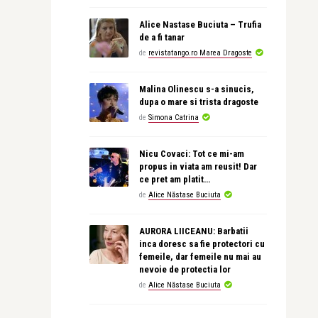
Alice Nastase Buciuta – Trufia
de a fi tanar
de
revistatango.ro Marea Dragoste
Malina Olinescu s-a sinucis,
dupa o mare si trista dragoste
de
Simona Catrina
Nicu Covaci: Tot ce mi-am
propus in viata am reusit! Dar
ce pret am platit…
de
Alice Năstase Buciuta
AURORA LIICEANU: Barbatii
inca doresc sa fie protectori cu
femeile, dar femeile nu mai au
nevoie de protectia lor
de
Alice Năstase Buciuta