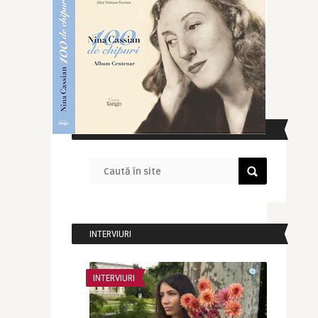
CAUTĂ ÎN SITE
INTERVIURI
INTERVIURI