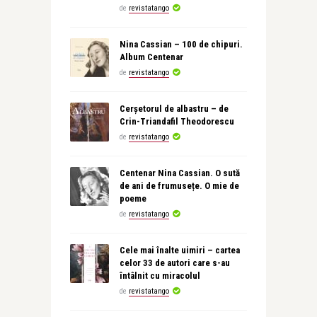
de
revistatango
Nina Cassian – 100 de chipuri.
Album Centenar
de
revistatango
Cerșetorul de albastru – de
Crin-Triandafil Theodorescu
de
revistatango
Centenar Nina Cassian. O sută
de ani de frumusețe. O mie de
poeme
de
revistatango
Cele mai înalte uimiri – cartea
celor 33 de autori care s-au
întâlnit cu miracolul
de
revistatango