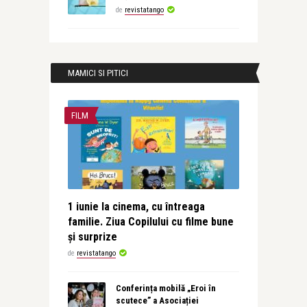
de
revistatango
MAMICI SI PITICI
FILM
1 iunie la cinema, cu întreaga
familie. Ziua Copilului cu filme bune
și surprize
de
revistatango
Conferința mobilă „Eroi în
scutece” a Asociației