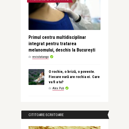
Primul centru multidisciplinar
integrat pentru tratarea
melanomului, deschis la București
de
revistatango
O rochie, o briză, o poveste.
Fiecare vară are rochia ei. Care
va fi a ta?
de
Alex Pub
CITITOARE-SCRIITOARE