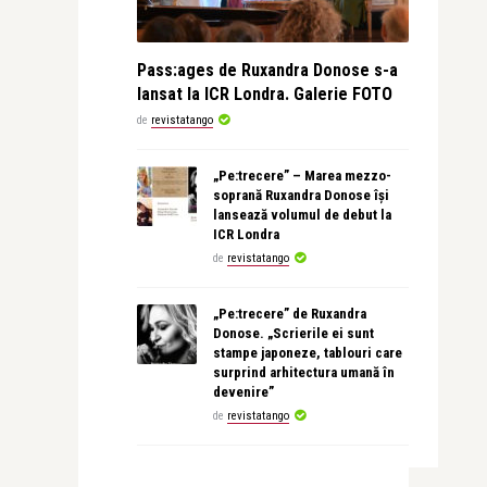
Pass:ages de Ruxandra Donose s-a
lansat la ICR Londra. Galerie FOTO
de
revistatango
„Pe:trecere” – Marea mezzo-
soprană Ruxandra Donose își
lansează volumul de debut la
ICR Londra
de
revistatango
„Pe:trecere” de Ruxandra
Donose. „Scrierile ei sunt
stampe japoneze, tablouri care
surprind arhitectura umană în
devenire”
de
revistatango