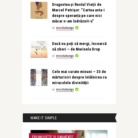
Dragostea și Restul Vieții de
Marcel Petrișor: “Cartea asta-i
despre speranța pe care nici
măcar n-am îndrăznit-o”
de
revistatango
Dacă nu poţi să mergi, încearcă
să zbori – de Marinela Drop
de
revistatango
Cele mai curate minuni – 33 de
mărturisiri despre întâlnirea cu
miracolele divinității
de
revistatango
MAKE IT SIMPLE
FRUMUSETE SI SANATATE