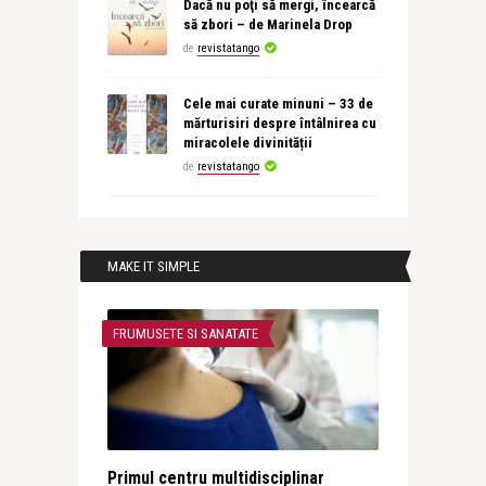
Dacă nu poţi să mergi, încearcă
să zbori – de Marinela Drop
de
revistatango
Cele mai curate minuni – 33 de
mărturisiri despre întâlnirea cu
miracolele divinității
de
revistatango
MAKE IT SIMPLE
FRUMUSETE SI SANATATE
Primul centru multidisciplinar