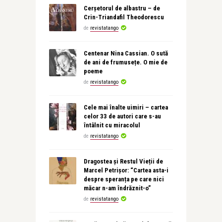
Cerșetorul de albastru – de
Crin-Triandafil Theodorescu
de
revistatango
Centenar Nina Cassian. O sută
de ani de frumusețe. O mie de
poeme
de
revistatango
Cele mai înalte uimiri – cartea
celor 33 de autori care s-au
întâlnit cu miracolul
de
revistatango
Dragostea și Restul Vieții de
Marcel Petrișor: “Cartea asta-i
despre speranța pe care nici
măcar n-am îndrăznit-o”
de
revistatango