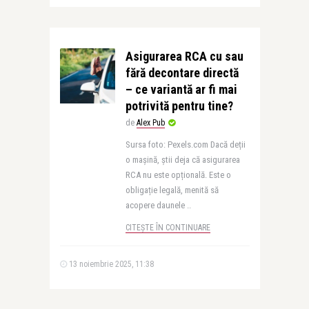
Asigurarea RCA cu sau
fără decontare directă
– ce variantă ar fi mai
potrivită pentru tine?
de
Alex Pub
Sursa foto: Pexels.com Dacă deții
o mașină, știi deja că asigurarea
RCA nu este opțională. Este o
obligație legală, menită să
acopere daunele ..
CITEȘTE ÎN CONTINUARE
13 noiembrie 2025, 11:38