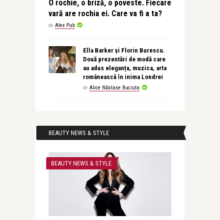
O rochie, o briză, o poveste. Fiecare
vară are rochia ei. Care va fi a ta?
de
Alex Pub
Ella Barker și Florin Burescu.
Două prezentări de modă care
au adus eleganța, muzica, arta
românească în inima Londrei
de
Alice Năstase Buciuta
BEAUTY NEWS & STYLE
BEAUTY NEWS & STYLE