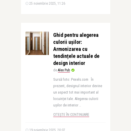
25 noiembrie 2025, 11:26
Ghid pentru alegerea
culorii ușilor:
Armonizarea cu
tendințele actuale de
design interior
de
Alex Pub
Sursă foto: Pexels.com În
prezent, designul interior devine
un aspect tot mai important al
locuinței tale. Alegerea culorii
ușilor de interior ..
CITEȘTE ÎN CONTINUARE
19 noiembrie 2025, 20:07