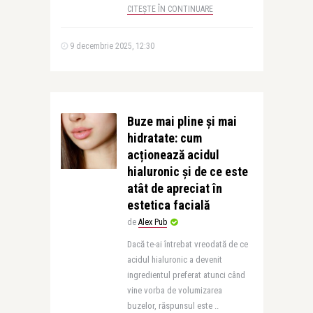
CITEȘTE ÎN CONTINUARE
9 decembrie 2025, 12:30
Buze mai pline și mai
hidratate: cum
acționează acidul
hialuronic și de ce este
atât de apreciat în
estetica facială
de
Alex Pub
Dacă te-ai întrebat vreodată de ce
acidul hialuronic a devenit
ingredientul preferat atunci când
vine vorba de volumizarea
buzelor, răspunsul este ..