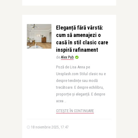
Eleganță fără vârstă:
cum să amenajezi o
casă în stil clasic care
inspiră rafinament
de
Alex Pub
Poză de Lisa Anna pe
Unsplash.com Stilul clasic nu e
despre tendințe sau modă
trecătoare. E despre echilibru,
proporție și eleganță. E despre
acea ..
CITEȘTE ÎN CONTINUARE
18 noiembrie 2025, 17:47