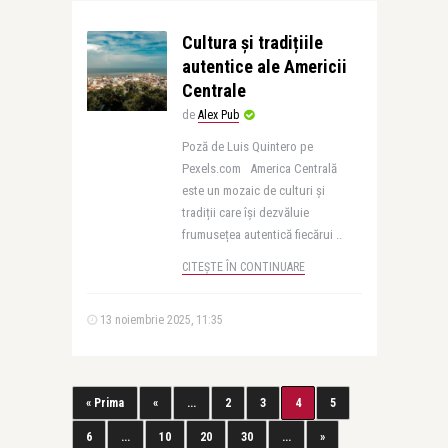
Cultura și tradițiile
autentice ale Americii
Centrale
de
Alex Pub
Poză de Luis Quintero pe
Pexels.com America Centrală
este un mozaic de culturi și
tradiții care își dezvăluie
frumusețea autentică fiecărui ..
CITEȘTE ÎN CONTINUARE
13 noiembrie 2025, 11:35
« Prima
«
...
2
3
4
5
6
...
10
20
30
...
»