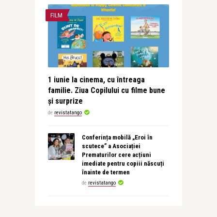
FILM
1 iunie la cinema, cu întreaga
familie. Ziua Copilului cu filme bune
și surprize
de
revistatango
Conferința mobilă „Eroi în
scutece” a Asociației
Prematurilor cere acțiuni
imediate pentru copiii născuți
înainte de termen
de
revistatango