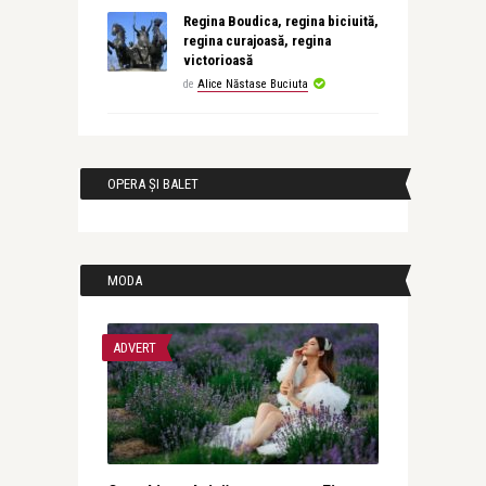
Regina Boudica, regina biciuită,
regina curajoasă, regina
victorioasă
de
Alice Năstase Buciuta
OPERA ȘI BALET
MODA
ADVERT