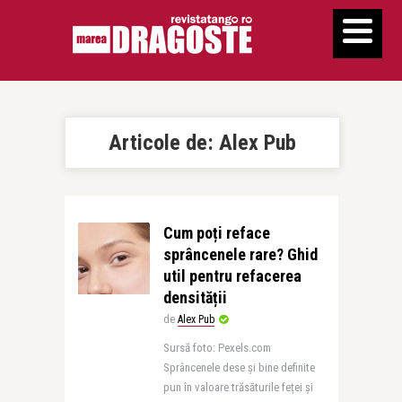
Articole de:
Alex Pub
Cum poți reface
sprâncenele rare? Ghid
util pentru refacerea
densității
de
Alex Pub
Sursă foto: Pexels.com
Sprâncenele dese și bine definite
pun în valoare trăsăturile feței și