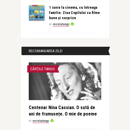
1 iunie la cinema, cu întreaga
familie. Ziua Copilului cu filme
bune și surprize
de
revistatango
RECOMANDAREA ZILEI
CĂRȚILE TANGO
Centenar Nina Cassian. O sută de
ani de frumusețe. O mie de poeme
de
revistatango