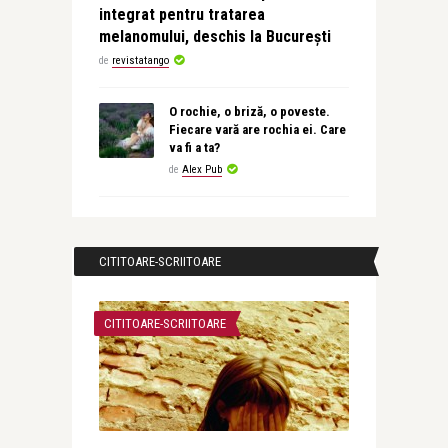
integrat pentru tratarea
melanomului, deschis la București
de
revistatango
O rochie, o briză, o poveste.
Fiecare vară are rochia ei. Care
va fi a ta?
de
Alex Pub
CITITOARE-SCRIITOARE
CITITOARE-SCRIITOARE