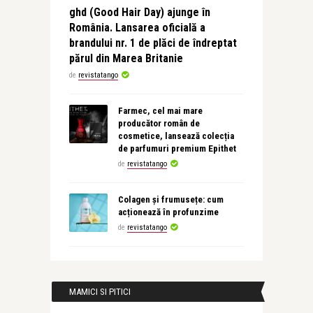
ghd (Good Hair Day) ajunge în
România. Lansarea oficială a
brandului nr. 1 de plăci de îndreptat
părul din Marea Britanie
de
revistatango
Farmec, cel mai mare
producător român de
cosmetice, lansează colecția
de parfumuri premium Epithet
de
revistatango
Colagen și frumusețe: cum
acționează în profunzime
de
revistatango
MAMICI SI PITICI