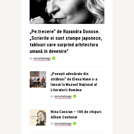
„Pe:trecere” de Ruxandra Donose.
„Scrierile ei sunt stampe japoneze,
tablouri care surprind arhitectura
umană în devenire”
de
revistatango
„Povești adevărate din
străbuni” de Elena Nane s-a
lansat la Muzeul Național al
Literaturii Române
de
revistatango
Nina Cassian – 100 de chipuri.
Album Centenar
de
revistatango