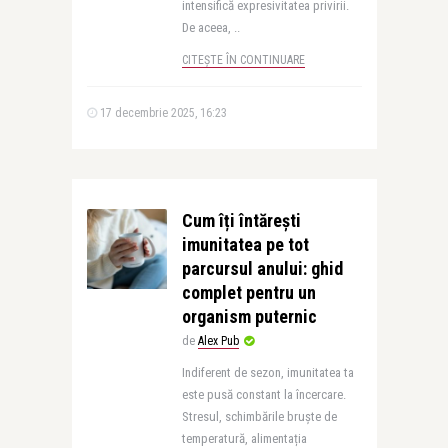
intensifică expresivitatea privirii.
De aceea, ..
CITEȘTE ÎN CONTINUARE
17 decembrie 2025, 16:23
Cum îți întărești
imunitatea pe tot
parcursul anului: ghid
complet pentru un
organism puternic
de
Alex Pub
Indiferent de sezon, imunitatea ta
este pusă constant la încercare.
Stresul, schimbările bruște de
temperatură, alimentația