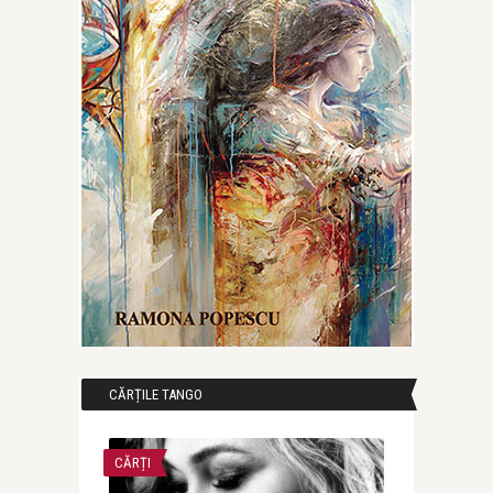
CĂRȚILE TANGO
CĂRȚI