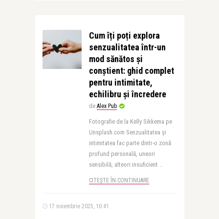
Cum îți poți explora
senzualitatea într-un
mod sănătos și
conștient: ghid complet
pentru intimitate,
echilibru și încredere
de
Alex Pub
Fotografie de la Kelly Sikkema pe
Unsplash.com Senzualitatea și
intimitatea fac parte dintr-o zonă
profund personală, uneori
sensibilă, alteori insuficient ..
CITEȘTE ÎN CONTINUARE
17 noiembrie 2025, 10:41