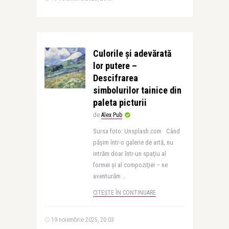
Culorile și adevărată
lor putere –
Descifrarea
simbolurilor tainice din
paleta picturii
de
Alex Pub
Sursa foto: Unsplash.com Când
păşim într-o galerie de artă, nu
intrăm doar într-un spaţiu al
formei şi al compoziţiei – ne
aventurăm ..
CITEȘTE ÎN CONTINUARE
19 noiembrie 2025, 20:03