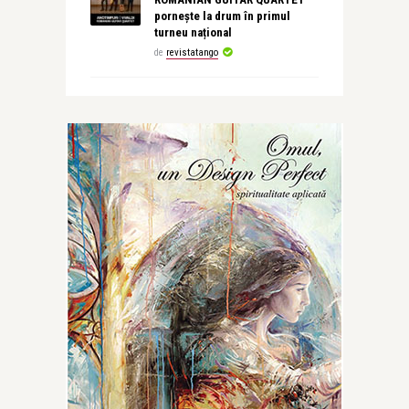
pornește la drum în primul
turneu național
de
revistatango