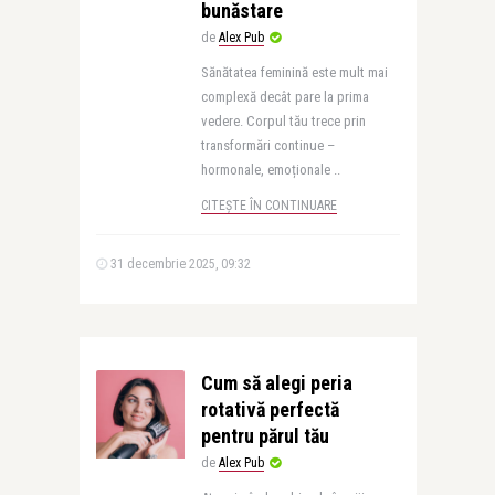
bunăstare
de
Alex Pub
Sănătatea feminină este mult mai
complexă decât pare la prima
vedere. Corpul tău trece prin
transformări continue –
hormonale, emoționale ..
CITEȘTE ÎN CONTINUARE
31 decembrie 2025, 09:32
Cum să alegi peria
rotativă perfectă
pentru părul tău
de
Alex Pub