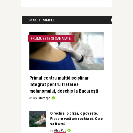
MAKE IT SIMPLE
FRUMUSETE SI SANATATE
Primul centru multidisciplinar
integrat pentru tratarea
melanomului, deschis la București
de
revistatango
O rochie, o briză, o poveste.
Fiecare vară are rochia ei. Care
va fi a ta?
de
Alex Pub