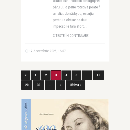
Atunci când vorbim de îngrijirea
părului, o perie rotativă poate fi
un aliat de nădejde, esențial
pentru a obține coafuri
impecabile fără efort. ..
CITEȘTE ÎN CONTINUARE
17 decembrie 2025, 16:57
«
1
2
3
4
5
...
10
20
30
...
»
Ultima »