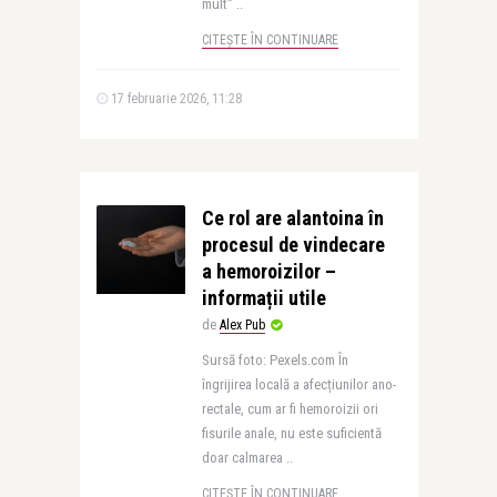
mult” ..
CITEȘTE ÎN CONTINUARE
17 februarie 2026, 11:28
Ce rol are alantoina în
procesul de vindecare
a hemoroizilor –
informații utile
de
Alex Pub
Sursă foto: Pexels.com În
îngrijirea locală a afecțiunilor ano-
rectale, cum ar fi hemoroizii ori
fisurile anale, nu este suficientă
doar calmarea ..
CITEȘTE ÎN CONTINUARE