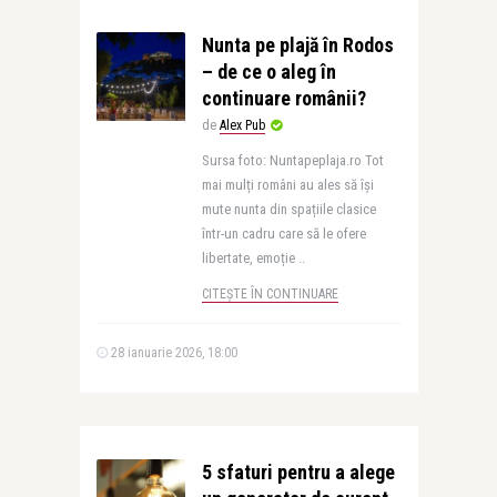
Nunta pe plajă în Rodos
– de ce o aleg în
continuare românii?
de
Alex Pub
Sursa foto: Nuntapeplaja.ro Tot
mai mulți români au ales să își
mute nunta din spațiile clasice
într-un cadru care să le ofere
libertate, emoție ..
CITEȘTE ÎN CONTINUARE
28 ianuarie 2026, 18:00
5 sfaturi pentru a alege