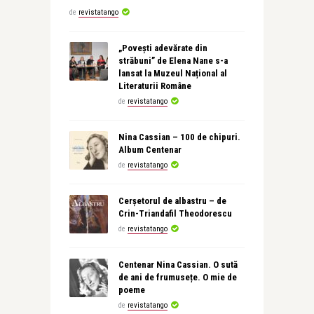
de
revistatango
„Povești adevărate din
străbuni” de Elena Nane s-a
lansat la Muzeul Național al
Literaturii Române
de
revistatango
Nina Cassian – 100 de chipuri.
Album Centenar
de
revistatango
Cerșetorul de albastru – de
Crin-Triandafil Theodorescu
de
revistatango
Centenar Nina Cassian. O sută
de ani de frumusețe. O mie de
poeme
de
revistatango