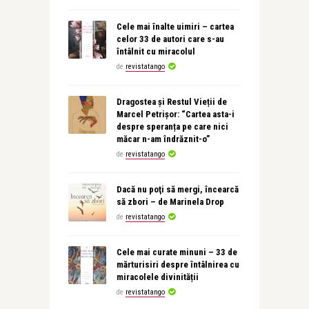
Cele mai înalte uimiri – cartea
celor 33 de autori care s-au
întâlnit cu miracolul
de
revistatango
Dragostea și Restul Vieții de
Marcel Petrișor: “Cartea asta-i
despre speranța pe care nici
măcar n-am îndrăznit-o”
de
revistatango
Dacă nu poţi să mergi, încearcă
să zbori – de Marinela Drop
de
revistatango
Cele mai curate minuni – 33 de
mărturisiri despre întâlnirea cu
miracolele divinității
de
revistatango