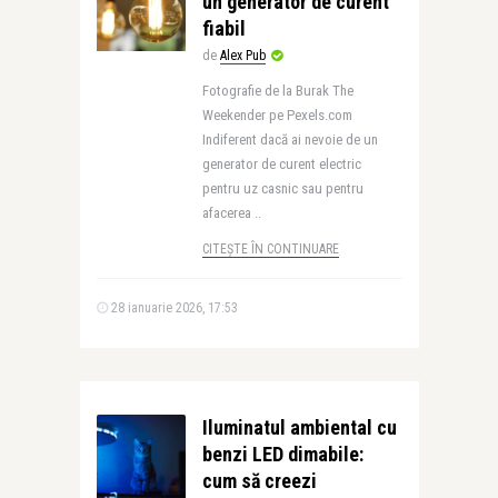
un generator de curent
fiabil
de
Alex Pub
Fotografie de la Burak The
Weekender pe Pexels.com
Indiferent dacă ai nevoie de un
generator de curent electric
pentru uz casnic sau pentru
afacerea ..
CITEȘTE ÎN CONTINUARE
28 ianuarie 2026, 17:53
Iluminatul ambiental cu
benzi LED dimabile:
cum să creezi