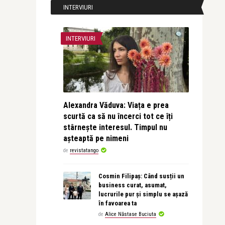
INTERVIURI
INTERVIURI
Alexandra Văduva: Viața e prea
scurtă ca să nu încerci tot ce îți
stârnește interesul. Timpul nu
așteaptă pe nimeni
de
revistatango
Cosmin Filipaș: Când susții un
business curat, asumat,
lucrurile pur și simplu se așază
în favoarea ta
de
Alice Năstase Buciuta