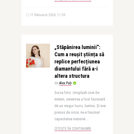
17 februarie 2026, 11:20
„Stăpânirea luminii”:
Cum a reușit știința să
replice perfecțiunea
diamantului fără a-i
altera structura
de
Alex Pub
Sursa foto: Unsplash.com De
milenii, omenirea a fost fascinată
de un singur lucru: lumina. Și mai
presus de orice, ne-a fascinat
capacitatea materiei ..
CITEȘTE ÎN CONTINUARE