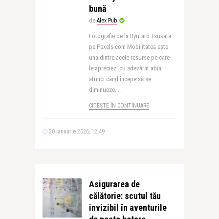
bună
de
Alex Pub
Fotografie de la Ryutaro Tsukata
pe Pexels.com Mobilitatea este
una dintre acele resurse pe care
le apreciezi cu adevărat abia
atunci când începe să se
diminueze. ..
CITEȘTE ÎN CONTINUARE
20 ianuarie 2026, 12:49
Asigurarea de
călătorie: scutul tău
invizibil în aventurile