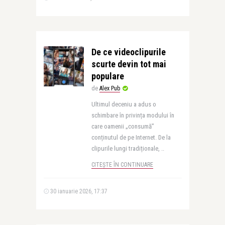
De ce videoclipurile
scurte devin tot mai
populare
de
Alex Pub
Ultimul deceniu a adus o
schimbare în privința modului în
care oamenii „consumă”
conținutul de pe Internet. De la
clipurile lungi tradiționale, ..
CITEȘTE ÎN CONTINUARE
30 ianuarie 2026, 17:37