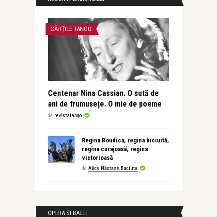
CĂRȚILE TANGO
Centenar Nina Cassian. O sută de
ani de frumusețe. O mie de poeme
de
revistatango
Regina Boudica, regina biciuită,
regina curajoasă, regina
victorioasă
de
Alice Năstase Buciuta
OPERA ȘI BALET