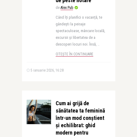
de peste hotare
de
Alex Pub
Când îți planifici o vacanță, te
gândești la peisaje
spectaculoase, mâncare locală,
excursii și libertatea de a
descoperi locuri noi. Însă, ..
CITEȘTE ÎN CONTINUARE
5 ianuarie 2026, 16:28
Cum ai grijă de
sănătatea ta feminină
într-un mod conștient
și echilibrat: ghid
modern pentru