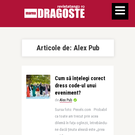
Articole de:
Alex Pub
Cum să înțelegi corect
dress code-ul unui
eveniment?
de
Alex Pub
Sursa foto: Pexels.com Probabil
ca toate am trecut prin acea
dilemă în fața oglinzii, întrebându-
ne dacă ținuta aleasă este „prea