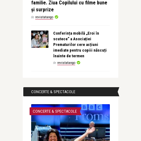
familie. Ziua Copilului cu filme bune
și surprize
de
revistatango
Conferința mobilă „Eroi în
scutece” a Asociației
Prematurilor cere acțiuni
imediate pentru copiii născuți
înainte de termen
de
revistatango
CONCERTE & SPECTACOLE
CONCERTE & SPECTACOLE