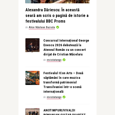
Alexandra Dăriescu: În această
seară am scris o pagină de istorie a
festivalului BBC Proms
de
Alice Năstase Buciuta
Concursul Internațional George
Enescu 2026 debutează la
Ateneul Român cu un concert
dirijat de Cristian Măcelaru
de
revistatango
Festivalul ICon Arts – Două
săptămâni în care muzica
transformă patrimoniul
Transilvaniei într-o scenă
internațională
de
revistatango
ANOTIMPURI/VIVALDI
ROMANIAN GUITAR QUARTET