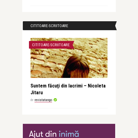
CITITOARE-SCRIITOARE
CITITOARE-SCRIITOARE
Suntem făcuţi din lacrimi – Nicoleta
Jitaru
de
revistatango