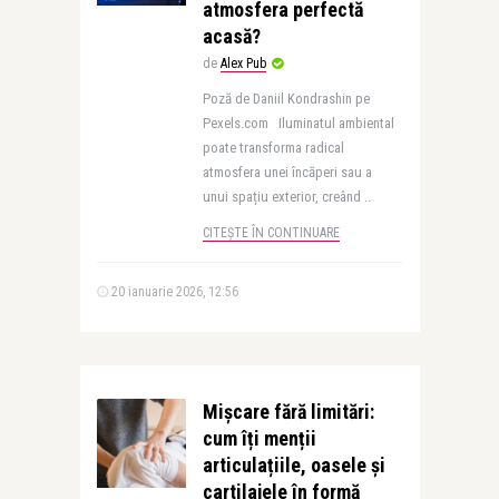
atmosfera perfectă
acasă?
de
Alex Pub
Poză de Daniil Kondrashin pe
Pexels.com Iluminatul ambiental
poate transforma radical
atmosfera unei încăperi sau a
unui spațiu exterior, creând ..
CITEȘTE ÎN CONTINUARE
20 ianuarie 2026, 12:56
Mișcare fără limitări:
cum îți menții
articulațiile, oasele și
cartilajele în formă