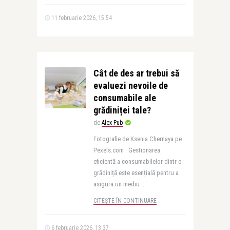
11 februarie 2026, 15:54
Cât de des ar trebui să
evaluezi nevoile de
consumabile ale
grădiniței tale?
de
Alex Pub
Fotografie de Ksenia Chernaya pe
Pexels.com Gestionarea
eficientă a consumabilelor dintr-o
grădiniță este esențială pentru a
asigura un mediu ..
CITEȘTE ÎN CONTINUARE
6 februarie 2026, 13:37