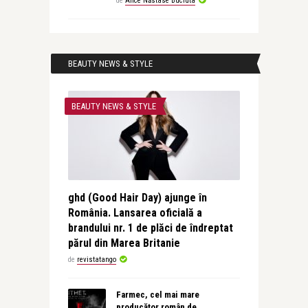
de
Alice Năstase Buciuta
BEAUTY NEWS & STYLE
BEAUTY NEWS & STYLE
ghd (Good Hair Day) ajunge în
România. Lansarea oficială a
brandului nr. 1 de plăci de îndreptat
părul din Marea Britanie
de
revistatango
Farmec, cel mai mare
producător român de