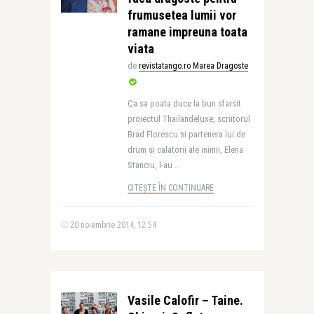
frumusetea lumii vor
ramane impreuna toata
viata
de
revistatango.ro Marea Dragoste
Ca sa poata duce la bun sfarsit
proiectul Thailandeluxe, scriitorul
Brad Florescu si partenera lui de
drum si calatorii ale inimii, Elena
Stanciu, l-au ..
CITEȘTE ÎN CONTINUARE
20 noiembrie 2014, 12:54
Vasile Calofir – Taine.