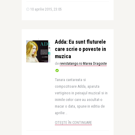
10 aprilie 2015, 23:05
Adda: Eu sunt fluturele
care scrie o poveste in
muzica
de
revistatango.ro Marea Dragoste
Tanara cantareata si
compozitoare Adda, aparuta
vertiginos in peisajul muzical si in
inimile celor care au ascultat-o
macar o data, spune in editia de
aprilie ..
CITEȘTE ÎN CONTINUARE