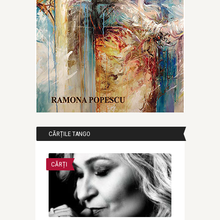
CĂRȚILE TANGO
CĂRȚI