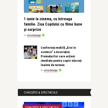
1 iunie la cinema, cu întreaga
familie. Ziua Copilului cu filme bune
și surprize
de
revistatango
Conferința mobilă „Eroi în
scutece” a Asociației
Prematurilor cere acțiuni
imediate pentru copiii născuți
înainte de termen
de
revistatango
CONCERTE & SPECTACOLE
CONCERTE & SPECTACOLE