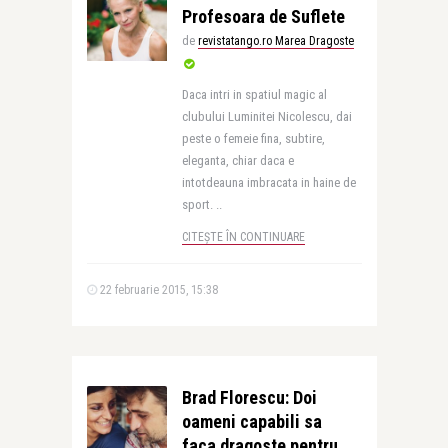
Profesoara de Suflete
de
revistatango.ro Marea Dragoste
Daca intri in spatiul magic al
clubului Luminitei Nicolescu, dai
peste o femeie fina, subtire,
eleganta, chiar daca e
intotdeauna imbracata in haine de
sport. ..
CITEȘTE ÎN CONTINUARE
22 februarie 2015, 15:38
Brad Florescu: Doi
oameni capabili sa
faca dragoste pentru