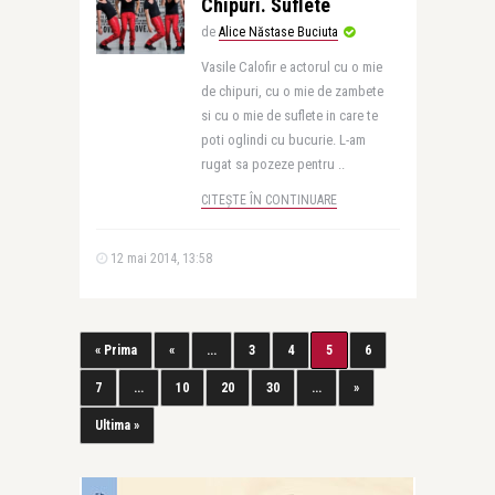
Chipuri. Suflete
de
Alice Năstase Buciuta
Vasile Calofir e actorul cu o mie
de chipuri, cu o mie de zambete
si cu o mie de suflete in care te
poti oglindi cu bucurie. L-am
rugat sa pozeze pentru ..
CITEȘTE ÎN CONTINUARE
12 mai 2014, 13:58
« Prima
«
...
3
4
5
6
7
...
10
20
30
...
»
Ultima »