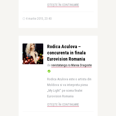
CITEȘTE ÎN CONTINUARE
4 martie 2015, 23:40
Rodica Aculova –
concurenta in finala
Eurovision Romania
de
revistatango.ro Marea Dragoste
Rodica Aculova este o artista din
Moldova si va interpreta piesa
„My Light” pe scena finalei
Eurovision Romania
CITEȘTE ÎN CONTINUARE