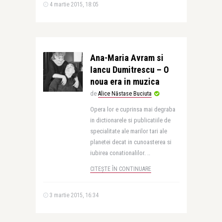
4 martie 2015, 18:05
Ana-Maria Avram si
Iancu Dumitrescu – O
noua era in muzica
de
Alice Năstase Buciuta
Opera lor e cuprinsa mai degraba
in dictionarele si publicatiile de
specialitate ale marilor tari ale
planetei decat in cunoasterea si
iubirea conationalilor. ..
CITEȘTE ÎN CONTINUARE
3 martie 2015, 16:34