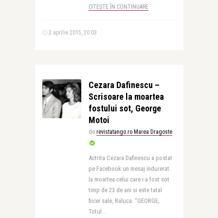
CITEȘTE ÎN CONTINUARE
2 aprilie 2015, 20:03
Cezara Dafinescu –
Scrisoare la moartea
fostului sot, George
Motoi
de
revistatango.ro Marea Dragoste
Actrita Cezara Dafinescu a postat
pe Facebook un mesaj indurerat
la moartea celui care i-a fost sot
timp de 23 de ani si este tatal
fiicei sale, Raluca. "GEORGE,
Totul ..