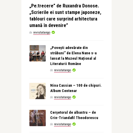
„Pe:trecere” de Ruxandra Donose.
„Scrierile ei sunt stampe japoneze,
tablouri care surprind arhitectura
umană în devenire”
de
revistatango
„Povești adevărate din
străbuni” de Elena Nane s-a
lansat la Muzeul Național al
Literaturii Române
de
revistatango
Nina Cassian – 100 de chipuri.
Album Centenar
de
revistatango
Cerșetorul de albastru – de
Crin-Triandafil Theodorescu
de
revistatango