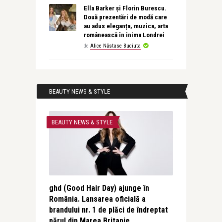
Ella Barker și Florin Burescu.
Două prezentări de modă care
au adus eleganța, muzica, arta
românească în inima Londrei
de
Alice Năstase Buciuta
BEAUTY NEWS & STYLE
BEAUTY NEWS & STYLE
ghd (Good Hair Day) ajunge în
România. Lansarea oficială a
brandului nr. 1 de plăci de îndreptat
părul din Marea Britanie