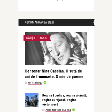
RECOMANDAREA ZILEI
CĂRȚILE TANGO
Centenar Nina Cassian. O sută de
ani de frumusețe. O mie de poeme
de
revistatango
Regina Boudica, regina biciuită,
regina curajoasă, regina
victorioasă
de
Alice Năstase Buciuta