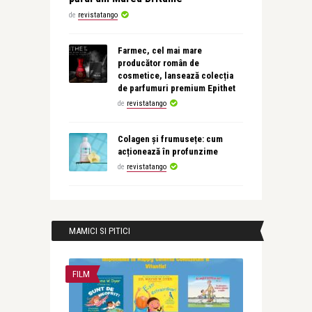
de
revistatango
Farmec, cel mai mare
producător român de
cosmetice, lansează colecția
de parfumuri premium Epithet
de
revistatango
Colagen și frumusețe: cum
acționează în profunzime
de
revistatango
MAMICI SI PITICI
FILM