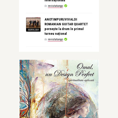
internațională
de
revistatango
ANOTIMPURI/VIVALDI
ROMANIAN GUITAR QUARTET
pornește la drum în primul
turneu național
de
revistatango