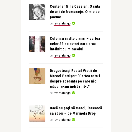
Centenar Nina Cassian. O sută
de ani de frumusețe. O mie de
poeme
de
revistatango
Cele mai înalte uimiri – cartea
celor 33 de autori care s-au
întâlnit cu miracolul
de
revistatango
Dragostea și Restul Vieții de
Marcel Petrișor: “Cartea asta-i
despre speranța pe care nici
măcar n-am îndrăznit-o”
de
revistatango
Dacă nu poţi să mergi, încearcă
să zbori – de Marinela Drop
de
revistatango