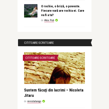
O rochie, o briză, o poveste.
Fiecare vară are rochia ei. Care
va fi a ta?
de
Alex Pub
CITITOARE-SCRIITOARE
CITITOARE-SCRIITOARE
Suntem făcuţi din lacrimi – Nicoleta
Jitaru
de
revistatango