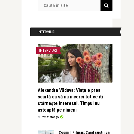
INTERVIURI
INTERVIURI
Alexandra Văduva: Viața e prea
scurtă ca să nu încerci tot ce îți
stârnește interesul. Timpul nu
așteaptă pe nimeni
de
revistatango
Cosmin Filipaș: Când susții un