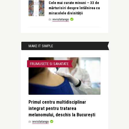
Cele mai curate minuni – 33 de
mărturisiri despre întâlnirea cu
miracolele divinității
de
revistatango
MAKE IT SIMPLE
FRUMUSETE SI SANATATE
Primul centru multidisciplinar
integrat pentru tratarea
melanomului, deschis la București
de
revistatango