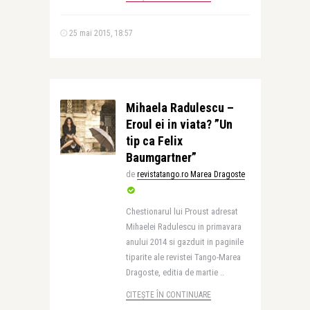
25 mai 2015, 18:57
Mihaela Radulescu –
Eroul ei in viata? ”Un
tip ca Felix
Baumgartner”
de
revistatango.ro Marea Dragoste
Chestionarul lui Proust adresat
Mihaelei Radulescu in primavara
anului 2014 si gazduit in paginile
tiparite ale revistei Tango-Marea
Dragoste, editia de martie ..
CITEȘTE ÎN CONTINUARE