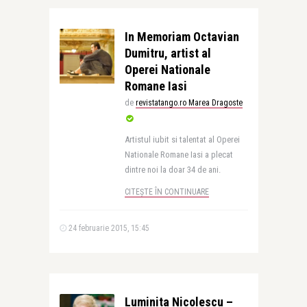
In Memoriam Octavian
Dumitru, artist al
Operei Nationale
Romane Iasi
de
revistatango.ro Marea Dragoste
Artistul iubit si talentat al Operei
Nationale Romane Iasi a plecat
dintre noi la doar 34 de ani.
CITEȘTE ÎN CONTINUARE
24 februarie 2015, 15:45
Luminita Nicolescu –