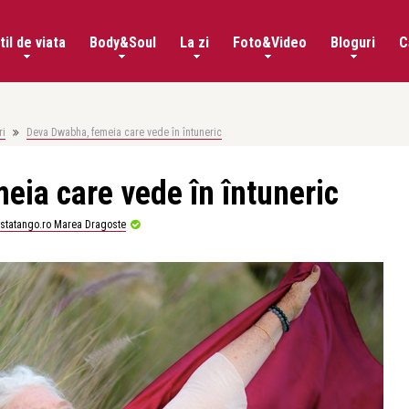
til de viata
Body&Soul
La zi
Foto&Video
Bloguri
C
ri
Deva Dwabha, femeia care vede în întuneric
ia care vede în întuneric
istatango.ro Marea Dragoste