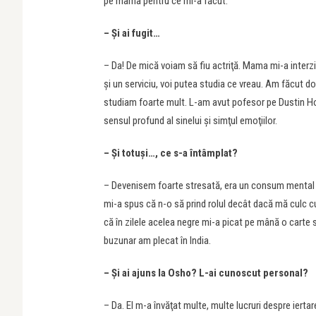
pe mama pentru ce mi-a făcut.
– Şi ai fugit…
– Da! De mică voiam să fiu actriţă. Mama mi-a interz
şi un serviciu, voi putea studia ce vreau. Am făcut d
studiam foarte mult. L-am avut pofesor pe Dustin Hof
sensul profund al sinelui şi simţul emoţiilor.
– Şi totuşi…, ce s-a întâmplat?
– Devenisem foarte stresată, era un consum mental eno
mi-a spus că n-o să prind rolul decât dacă mă culc cu
că în zilele acelea negre mi-a picat pe mână o carte s
buzunar am plecat în India.
– Și ai ajuns la Osho? L-ai cunoscut personal?
– Da. El m-a învăţat multe, multe lucruri despre iert