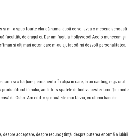
is şi mi-a spus foarte clar că numai după ce voi avea o meserie serioasă
ouă facultăţi, de dragul ei. Dar am fugit la Hollywood! Acolo munceam şi
fman şi alţi mari actori care m-au ajutat să-mi dezvolt personalitatea,
rm şi o hărţuire permanentă. În clipa în care, la un casting, regizorul
 producătorul filmului, am întors spatele definitiv acestei lumi. Țin minte
crisă de Osho. Am citit-o şi nouă zile mai târziu, cu ultimii bani din
are, despre acceptare, despre recunoştinţă, despre puterea enormă a iubirii