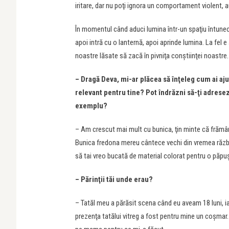
iritare, dar nu poţi ignora un comportament violent, au
În momentul când aduci lumina într-un spaţiu întunec
apoi intră cu o lanternă, apoi aprinde lumina. La fel e 
noastre lăsate să zacă în pivniţa conştiinţei noastre
– Dragă Deva, mi-ar plăcea să înţeleg cum ai aju
relevant pentru tine? Pot îndrăzni să-ţi adresez
exemplu?
– Am crescut mai mult cu bunica, ţin minte că frăm
Bunica fredona mereu cântece vechi din vremea războiu
să tai vreo bucată de material colorat pentru o păpu
– Părinţii tăi unde erau?
– Tatăl meu a părăsit scena când eu aveam 18 luni, 
prezenţa tatălui vitreg a fost pentru mine un coşmar.