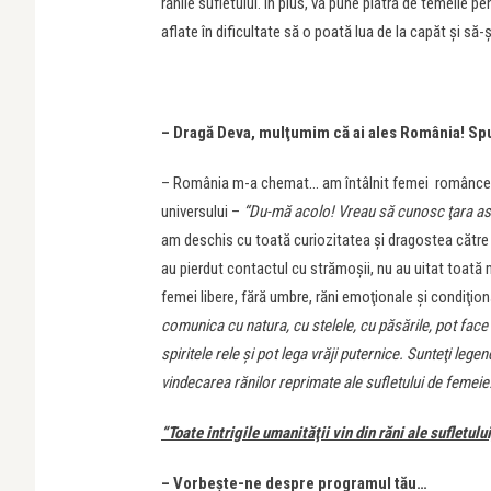
rănile sufletului. În plus, va pune piatra de temelie 
aflate în dificultate să o poată lua de la capăt şi să-
– Dragă Deva, mulţumim că ai ales România! Spu
– România m-a chemat… am întâlnit femei românce în g
universului –
“Du-mă acolo! Vreau să cunosc ţara asta
am deschis cu toată curiozitatea şi dragostea către
au pierdut contactul cu strămoşii, nu au uitat toată 
femei libere, fără umbre, răni emoţionale şi condiţion
comunica cu natura, cu stelele, cu păsările, pot face 
spiritele rele şi pot lega vrăji puternice. Sunteţi lege
vindecarea rănilor reprimate ale sufletului de femeie
“Toate intrigile umanităţii vin din răni ale sufletul
– Vorbeşte-ne despre programul tău…