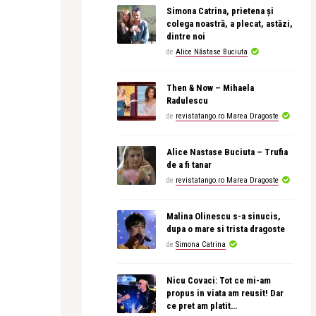
Simona Catrina, prietena și
colega noastră, a plecat, astăzi,
dintre noi
de
Alice Năstase Buciuta
Then & Now – Mihaela
Radulescu
de
revistatango.ro Marea Dragoste
Alice Nastase Buciuta – Trufia
de a fi tanar
de
revistatango.ro Marea Dragoste
Malina Olinescu s-a sinucis,
dupa o mare si trista dragoste
de
Simona Catrina
Nicu Covaci: Tot ce mi-am
propus in viata am reusit! Dar
ce pret am platit…