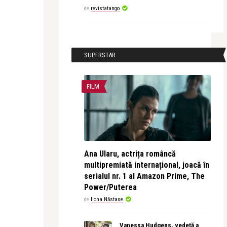
de
revistatango
SUPERSTAR
FILM
Ana Ularu, actrița româncă
multipremiată internațional, joacă în
serialul nr. 1 al Amazon Prime, The
Power/Puterea
de
Ilona Năstase
Vanessa Hudgens, vedetă a