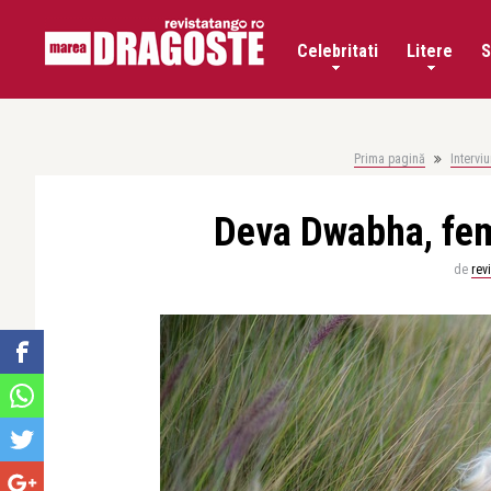
Celebritati
Litere
S
Prima pagină
Interviu
Deva Dwabha, feme
de
rev