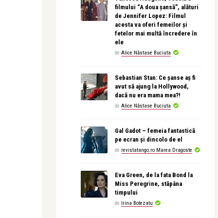
filmului “A doua șansă”, alături
de Jennifer Lopez: Filmul
acesta va oferi femeilor și
fetelor mai multă încredere în
ele
de
Alice Năstase Buciuta
Sebastian Stan: Ce șanse aș fi
avut să ajung la Hollywood,
dacă nu era mama mea?!
de
Alice Năstase Buciuta
Gal Gadot – femeia fantastică
pe ecran și dincolo de el
de
revistatango.ro Marea Dragoste
Eva Green, de la fata Bond la
Miss Peregrine, stăpâna
timpului
de
Irina Botezatu