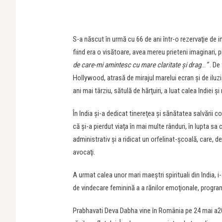
S-a născut în urmă cu 66 de ani într-o rezervaţie de i
fiind era o visătoare, avea mereu prieteni imaginari, 
de care-mi amintesc cu mare claritate şi drag
…
”
. De 
Hollywood, atrasă de mirajul marelui ecran şi de iluzi
ani mai târziu, sătulă de hărţuiri, a luat calea Indiei şi
În India şi-a dedicat tinereţea şi sănătatea salvării c
că şi-a pierdut viaţa în mai multe rânduri, în lupta sa c
administrativ şi a ridicat un orfelinat-şcoală, care, d
avocaţi.
A urmat calea unor mari maeştri spirituali din India, 
de vindecare feminină a a rănilor emoţionale, program 
Prabhavati Deva Dabha vine în România pe 24 mai a20