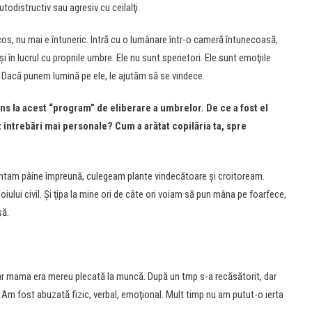
todistructiv sau agresiv cu ceilalţi.
os, nu mai e întuneric. Intră cu o lumânare într-o cameră întunecoasă,
şi în lucrul cu propriile umbre. Ele nu sunt sperietori. Ele sunt emoţiile
. Dacă punem lumină pe ele, le ajutăm să se vindece.
ns la acest “program” de eliberare a umbrelor. De ce a fost el
 întrebări mai personale? Cum a arătat copilăria ta, spre
ântam pâine împreună, culegeam plante vindecătoare şi croitoream.
lui civil. Şi ţipa la mine ori de câte ori voiam să pun mâna pe foarfece,
şă.
iar mama era mereu plecată la muncă. După un tmp s-a recăsătorit, dar
 Am fost abuzată fizic, verbal, emoţional. Mult timp nu am putut-o ierta