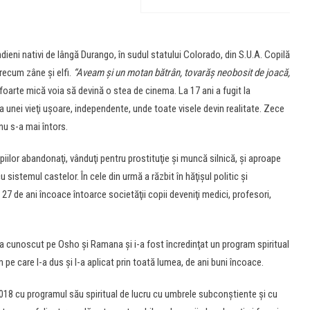
ndieni nativi de lângă Durango, în sudul statului Colorado, din S.U.A. Copilă
precum zâne şi elfi.
“Aveam şi un motan bătrân, tovarăş neobosit de joacă,
foarte mică voia să devină o stea de cinema. La 17 ani a fugit la
a unei vieţi uşoare, independente, unde toate visele devin realitate. Zece
 nu s-a mai întors.
opiilor abandonaţi, vânduţi pentru prostituţie şi muncă silnică, şi aproape
u sistemul castelor. În cele din urmă a răzbit în hăţişul politic şi
e 27 de ani încoace întoarce societăţii copii deveniţi medici, profesori,
i-a cunoscut pe Osho şi Ramana şi i-a fost încredinţat un program spiritual
pe care l-a dus şi l-a aplicat prin toată lumea, de ani buni încoace.
18 cu programul său spiritual de lucru cu umbrele subconştiente şi cu