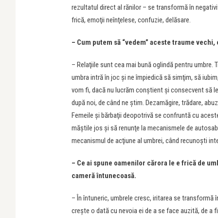
rezultatul direct al rănilor – se transformă în negativ
frică, emoţii neînţelese, confuzie, delăsare.
– Cum putem să “vedem” aceste traume vechi, c
– Relaţiile sunt cea mai bună oglindă pentru umbre. T
umbra intră în joc şi ne împiedică să simţim, să iubim
vom fi, dacă nu lucrăm conştient şi consecvent să le 
după noi, de când ne ştim. Dezamăgire, trădare, abuz,
Femeile şi bărbaţii deopotrivă se confruntă cu aceste 
măştile jos şi să renunţe la mecanismele de autosabo
mecanismul de acţiune al umbrei, când recunoşti intenţ
– Ce ai spune oamenilor cărora le e frică de umb
cameră întunecoasă.
– În întuneric, umbrele cresc, iritarea se transformă î
creşte o dată cu nevoia ei de a se face auzită, de a 