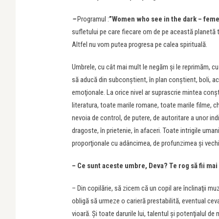
–
Programul :
”Women who see in the dark – femei
sufletului pe care fiecare om de pe această planetă tr
Altfel nu vom putea progresa pe calea spirituală.
Umbrele, cu cât mai mult le negăm şi le reprimăm, c
să aducă din subconştient, în plan conştient, boli, acc
emoţionale. La orice nivel ar suprascrie mintea conşt
literatura, toate marile romane, toate marile filme, 
nevoia de control, de putere, de autoritare a unor ind
dragoste, în prietenie, în afaceri. Toate intrigile uman
proporţionale cu adâncimea, de profunzimea şi vechim
– Ce sunt aceste umbre, Deva? Te rog să fii mai 
– Din copilărie, să zicem că un copil are înclinaţii muz
obligă să urmeze o carieră prestabilită, eventual ceva c
vioară. Şi toate darurile lui, talentul şi potenţialul