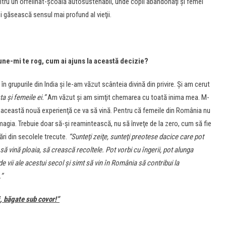
pentru un orfelinat-şcoală autosustenabil, unde copii abandonaţi şi femei
şi găsească sensul mai profund al vieţii.
ne-mi te rog, cum ai ajuns la această decizie?
rupurile din India şi le-am văzut scânteia divină din privire. Şi am cerut
 şi femeile ei.”
Am văzut şi am simţit chemarea cu toată inima mea. M-
 această nouă experienţă ce va să vină. Pentru că femeile din România nu
magia. Trebuie doar să-şi reamintească, nu să înveţe de la zero, cum să fie
ări din secolele trecute.
“Sunteţi zeiţe, sunteţi preotese dacice care pot
să vină ploaia, să crească recoltele. Pot vorbi cu îngerii, pot alunga
nde vii ale acestui secol şi simt să vin în România să contribui la
.”
ui, băgate sub covor!”