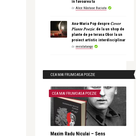
în favoarea ta
de
Alice Năstase Buciuta
Ana-Maria Pop despre 𝐶𝑜𝑣𝑜𝑟
𝑃𝑙𝑎𝑛𝑡𝑒 𝑃𝑜𝑒𝑧𝑖𝑒: de la un shop de
plante de pe terasa Obor la un
proiect artistic interdisciplinar
de
revistatango
CEA MAI FRUMOASA POEZIE
CEA MAI FRUMOASA POEZIE
Maxim Radu Niculai – Sens