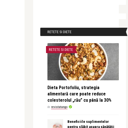
RETETE SI DIETE
RETETE SI DIETE
Dieta Portofoliu, strategia
alimentară care poate reduce
colesterolul „rău” cu până la 30%
de
revistatango
Beneficiile suplimentelor
pentru slăbit asupra sănătății