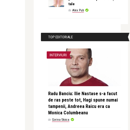
tale
de
Alex Pub
TOP EDITORIALE
INTERVIURI
Radu Banciu: Ilie Nastase s-a facut
de ras peste tot, Hagi spune numai
tampenii, Andreea Raicu era ca
Monica Columbeanu
de
Corina Stoica