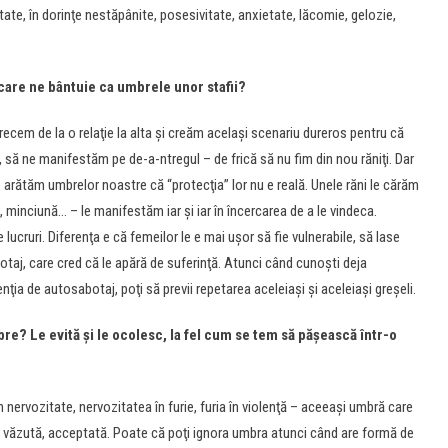
itate, în dorinţe nestăpânite, posesivitate, anxietate, lăcomie, gelozie,
are ne bântuie ca umbrele unor stafii?
recem de la o relaţie la alta şi creăm acelaşi scenariu dureros pentru că
, să ne manifestăm pe de-a-ntregul – de frică să nu fim din nou răniţi. Dar
arătăm umbrelor noastre că “protecţia” lor nu e reală. Unele răni le cărăm
 minciună… – le manifestăm iar şi iar în încercarea de a le vindeca.
lucruri. Diferenţa e că femeilor le e mai uşor să fie vulnerabile, să lase
taj, care cred că le apără de suferinţă. Atunci când cunoşti deja
ia de autosabotaj, poţi să previi repetarea aceleiaşi şi aceleiaşi greşeli.
re? Le evită şi le ocolesc, la fel cum se tem să păşească într-o
n nervozitate, nervozitatea în furie, furia în violenţă – aceeaşi umbră care
fi văzută, acceptată. Poate că poţi ignora umbra atunci când are formă de