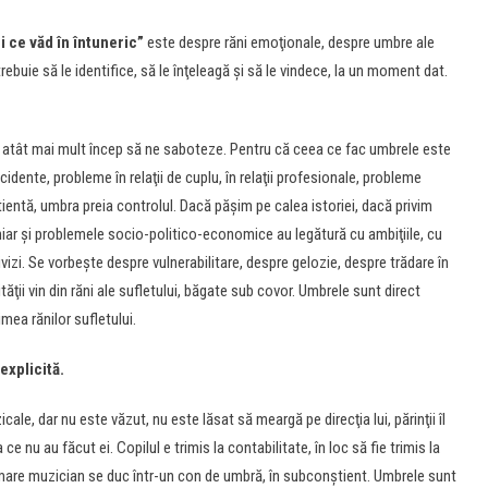
 ce văd în întuneric”
este despre răni emoţionale, despre umbre ale
ebuie să le identifice, să le înţeleagă şi să le vindece, la un moment dat.
u atât mai mult încep să ne saboteze. Pentru că ceea ce fac umbrele este
idente, probleme în relaţii de cuplu, în relaţii profesionale, probleme
ientă, umbra preia controlul. Dacă păşim pe calea istoriei, dacă privim
chiar şi problemele socio-politico-economice au legătură cu ambiţiile, cu
ivizi. Se vorbeşte despre vulnerabilitare, despre gelozie, despre trădare în
ităţii vin din răni ale sufletului, băgate sub covor. Umbrele sunt direct
ea rănilor sufletului.
explicită.
icale, dar nu este văzut, nu este lăsat să meargă pe direcţia lui, părinţii îl
e nu au făcut ei. Copilul e trimis la contabilitate, în loc să fie trimis la
 de mare muzician se duc într-un con de umbră, în subconştient. Umbrele sunt