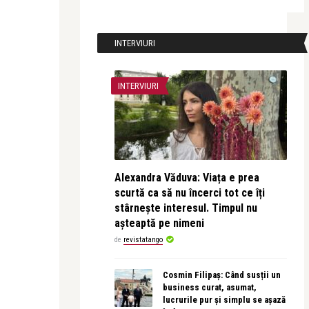
INTERVIURI
INTERVIURI
Alexandra Văduva: Viața e prea
scurtă ca să nu încerci tot ce îți
stârnește interesul. Timpul nu
așteaptă pe nimeni
de
revistatango
Cosmin Filipaș: Când susții un
business curat, asumat,
lucrurile pur și simplu se așază