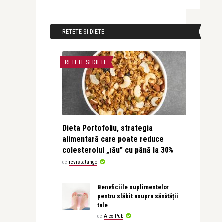
RETETE SI DIETE
RETETE SI DIETE
Dieta Portofoliu, strategia
alimentară care poate reduce
colesterolul „rău” cu până la 30%
de
revistatango
Beneficiile suplimentelor
pentru slăbit asupra sănătății
tale
de
Alex Pub