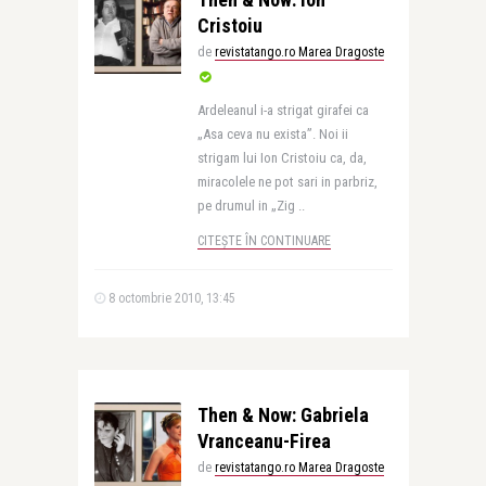
Cristoiu
de
revistatango.ro Marea Dragoste
Ardeleanul i-a strigat girafei ca
„Asa ceva nu exista”. Noi ii
strigam lui Ion Cristoiu ca, da,
miracolele ne pot sari in parbriz,
pe drumul in „Zig ..
CITEȘTE ÎN CONTINUARE
8 octombrie 2010, 13:45
Then & Now: Gabriela
Vranceanu-Firea
de
revistatango.ro Marea Dragoste