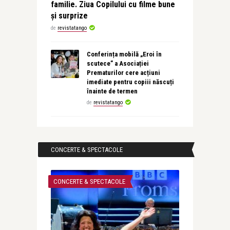
familie. Ziua Copilului cu filme bune
și surprize
de
revistatango
Conferința mobilă „Eroi în
scutece” a Asociației
Prematurilor cere acțiuni
imediate pentru copiii născuți
înainte de termen
de
revistatango
CONCERTE & SPECTACOLE
CONCERTE & SPECTACOLE