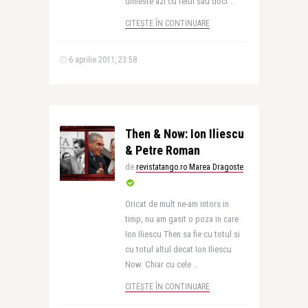
uimeste azi cu felul sau doct ..
CITEȘTE ÎN CONTINUARE
6 aprilie 2011, 23:58
Then & Now: Ion Iliescu
& Petre Roman
de
revistatango.ro Marea Dragoste
Oricat de mult ne-am intors in
timp, nu am gasit o poza in care
Ion Iliescu Then sa fie cu totul si
cu totul altul decat Ion Iliescu
Now. Chiar cu cele ..
CITEȘTE ÎN CONTINUARE