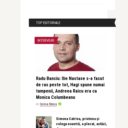
TOP EDITORIALE
INTERVIURI
Radu Banciu: Ilie Nastase s-a facut
de ras peste tot, Hagi spune numai
tampenii, Andreea Raicu era ca
Monica Columbeanu
de
Corina Stoica
Simona Catrina, prietena și
colega noastră, a plecat, astăzi,