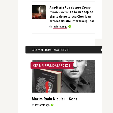
Ana-Maria Pop despre 𝐶𝑜𝑣𝑜𝑟
𝑃𝑙𝑎𝑛𝑡𝑒 𝑃𝑜𝑒𝑧𝑖𝑒: de la un shop de
plante de pe terasa Obor la un
proiect artistic interdisciplinar
de
revistatango
CEA MAI FRUMOASA POEZIE
CEA MAI FRUMOASA POEZIE
Maxim Radu Niculai – Sens
de
revistatango