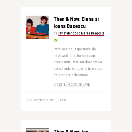
Then & Now: Elena si
Ioana Basescu
de
revistatango.ro Marea Dragoste
Intre cele doua ipostaze ale
infatisarii tinerelor de neam
prezidential stau nu doar cativa
ani calendaristici, ci si intervaluri
de glorie si celebritate ..
CITEȘTE ÎN CONTINUARE
26 octombrie 2010, 11:08
Then & Now: Ion