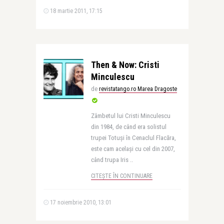
18 martie 2011, 17:15
Then & Now: Cristi
Minculescu
de
revistatango.ro Marea Dragoste
Zâmbetul lui Cristi Minculescu
din 1984, de când era solistul
trupei Totuși în Cenaclul Flacăra,
este cam același cu cel din 2007,
când trupa Iris ..
CITEȘTE ÎN CONTINUARE
17 noiembrie 2010, 13:01