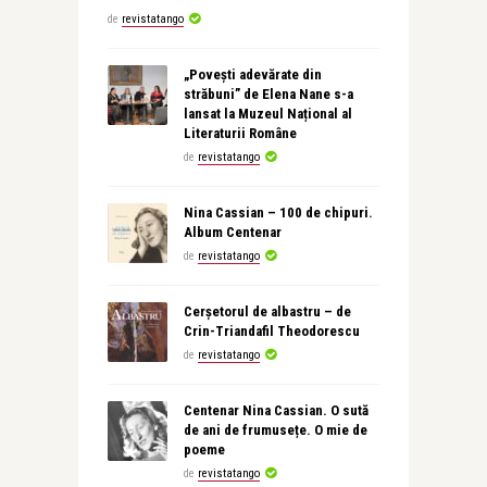
de
revistatango
„Povești adevărate din
străbuni” de Elena Nane s-a
lansat la Muzeul Național al
Literaturii Române
de
revistatango
Nina Cassian – 100 de chipuri.
Album Centenar
de
revistatango
Cerșetorul de albastru – de
Crin-Triandafil Theodorescu
de
revistatango
Centenar Nina Cassian. O sută
de ani de frumusețe. O mie de
poeme
de
revistatango