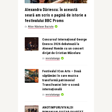
Alexandra Dăriescu: În această
seară am scris o pagină de istorie a
festivalului BBC Proms
de
Alice Năstase Buciuta
Concursul Internațional George
Enescu 2026 debutează la
Ateneul Român cu un concert
dirijat de Cristian Măcelaru
de
revistatango
Festivalul ICon Arts – Două
săptămâni în care muzica
transformă patrimoniul
Transilvaniei într-o scenă
internațională
de
revistatango
ANOTIMPURI/VIVALDI
ROMANIAN GUITAR QUARTET