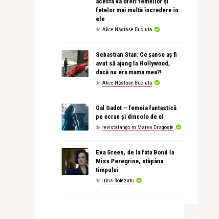
acesta va oferi femeilor și
fetelor mai multă încredere în
ele
de
Alice Năstase Buciuta
Sebastian Stan: Ce șanse aș fi
avut să ajung la Hollywood,
dacă nu era mama mea?!
de
Alice Năstase Buciuta
Gal Gadot – femeia fantastică
pe ecran și dincolo de el
de
revistatango.ro Marea Dragoste
Eva Green, de la fata Bond la
Miss Peregrine, stăpâna
timpului
de
Irina Botezatu