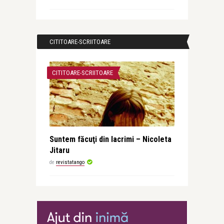
CITITOARE-SCRIITOARE
CITITOARE-SCRIITOARE
Suntem făcuţi din lacrimi – Nicoleta
Jitaru
de
revistatango