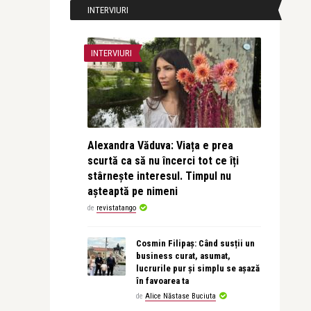
INTERVIURI
INTERVIURI
Alexandra Văduva: Viața e prea
scurtă ca să nu încerci tot ce îți
stârnește interesul. Timpul nu
așteaptă pe nimeni
de
revistatango
Cosmin Filipaș: Când susții un
business curat, asumat,
lucrurile pur și simplu se așază
în favoarea ta
de
Alice Năstase Buciuta