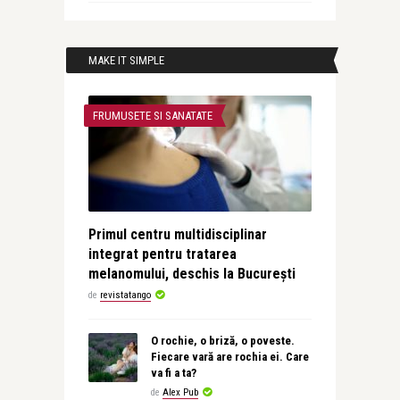
MAKE IT SIMPLE
FRUMUSETE SI SANATATE
Primul centru multidisciplinar
integrat pentru tratarea
melanomului, deschis la București
de
revistatango
O rochie, o briză, o poveste.
Fiecare vară are rochia ei. Care
va fi a ta?
de
Alex Pub