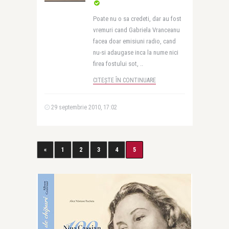
Poate nu o sa credeti, dar au fost
vremuri cand Gabriela Vranceanu
facea doar emisiuni radio, cand
nu-si adaugase inca la nume nici
firea fostului sot, ..
CITEȘTE ÎN CONTINUARE
29 septembrie 2010, 17:02
«
1
2
3
4
5