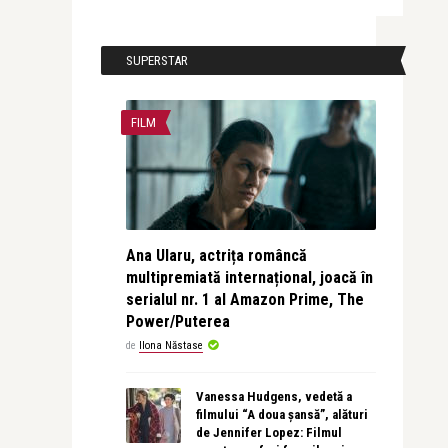
SUPERSTAR
FILM
Ana Ularu, actrița româncă
multipremiată internațional, joacă în
serialul nr. 1 al Amazon Prime, The
Power/Puterea
de
Ilona Năstase
Vanessa Hudgens, vedetă a
filmului “A doua șansă”, alături
de Jennifer Lopez: Filmul