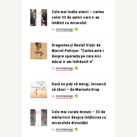
Cele mai înalte uimiri – cartea
celor 33 de autori care s-au
întâlnit cu miracolul
de
revistatango
Dragostea și Restul Vieții de
Marcel Petrișor: “Cartea asta-i
despre speranța pe care nici
măcar n-am îndrăznit-o”
de
revistatango
Dacă nu poţi să mergi, încearcă
să zbori – de Marinela Drop
de
revistatango
Cele mai curate minuni – 33 de
mărturisiri despre întâlnirea cu
miracolele divinității
de
revistatango