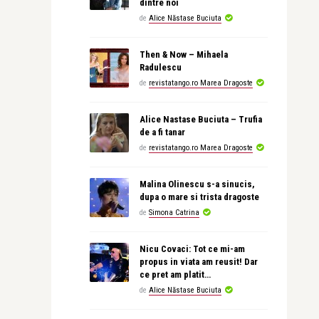
dintre noi
de
Alice Năstase Buciuta
Then & Now – Mihaela
Radulescu
de
revistatango.ro Marea Dragoste
Alice Nastase Buciuta – Trufia
de a fi tanar
de
revistatango.ro Marea Dragoste
Malina Olinescu s-a sinucis,
dupa o mare si trista dragoste
de
Simona Catrina
Nicu Covaci: Tot ce mi-am
propus in viata am reusit! Dar
ce pret am platit…
de
Alice Năstase Buciuta