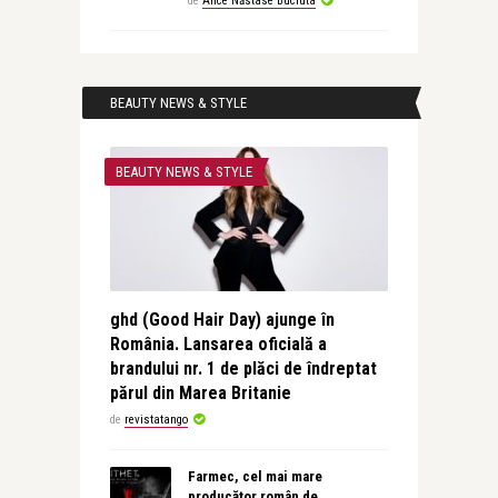
de
Alice Năstase Buciuta
BEAUTY NEWS & STYLE
BEAUTY NEWS & STYLE
ghd (Good Hair Day) ajunge în
România. Lansarea oficială a
brandului nr. 1 de plăci de îndreptat
părul din Marea Britanie
de
revistatango
Farmec, cel mai mare
producător român de