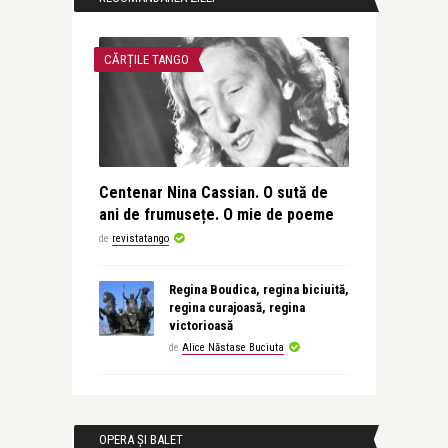
CĂRȚILE TANGO
Centenar Nina Cassian. O sută de
ani de frumusețe. O mie de poeme
de
revistatango
Regina Boudica, regina biciuită,
regina curajoasă, regina
victorioasă
de
Alice Năstase Buciuta
OPERA ȘI BALET