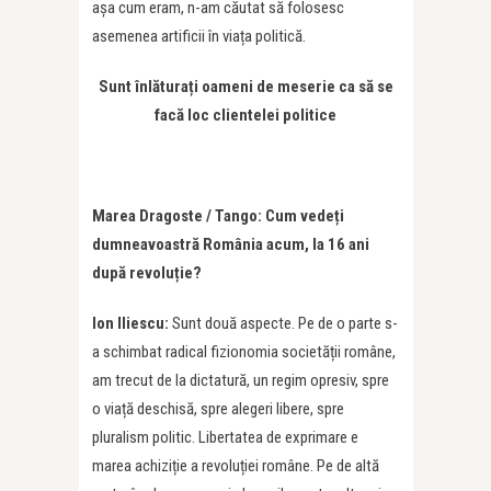
așa cum eram, n-am căutat să folosesc
asemenea artificii în viața politică.
Sunt înlăturați oameni de meserie ca să se
facă loc clientelei politice
Marea Dragoste / Tango: Cum vedeți
dumneavoastră România acum, la 16 ani
după revoluție?
Ion Iliescu:
Sunt două aspecte. Pe de o parte s-
a schimbat radical fizionomia societății române,
am trecut de la dictatură, un regim opresiv, spre
o viață deschisă, spre alegeri libere, spre
pluralism politic. Libertatea de exprimare e
marea achiziție a revoluției române. Pe de altă