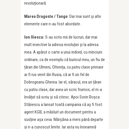
revoluționară.
Marea Dragoste / Tango
: Dar mai sunt și alte
elemente care n-au fost abordate..
Ion Iliescu:
S-au scris mii de lucruri, dar mai
mult invective la adresa revoluției și la adresa
mea. A apărut o carte a unui individ, cu minciuni
ordinare, ca de exemplu că bunicul meu, un fiu de
țăran din Ulmeni, Oltenița, cu patru clase primare
ar fi rus venit din Rusia, că ar fi un fel de
Dobrogeanu Gherea. Iar el, săracul, era un țăran
cu patru clase, dar avea un scris frumos, el m-a
învățat să scriu și să citesc. Apoi Sorin Roșca
Stănescu a lansat toată campania că aș fi fost
agent KGB, a măsluit un document pentru a
susține așa ceva. Mârșăvia a mers până departe
și n-a cunoscut limite. Iar asta nu înseamnă