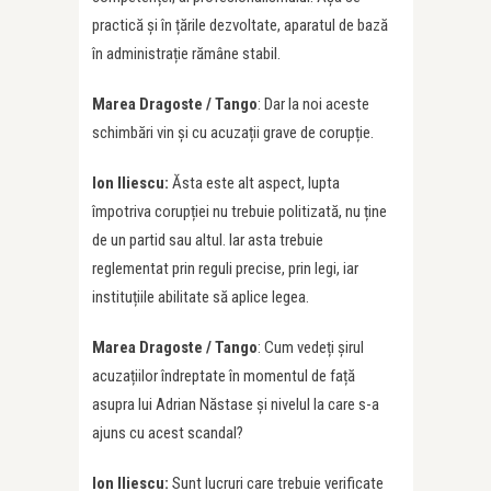
practică și în țările dezvoltate, aparatul de bază
în administrație rămâne stabil.
Marea Dragoste / Tango
: Dar la noi aceste
schimbări vin și cu acuzații grave de corupție.
Ion Iliescu:
Ăsta este alt aspect, lupta
împotriva corupției nu trebuie politizată, nu ține
de un partid sau altul. Iar asta trebuie
reglementat prin reguli precise, prin legi, iar
instituțiile abilitate să aplice legea.
Marea Dragoste / Tango
: Cum vedeți șirul
acuzațiilor îndreptate în momentul de față
asupra lui Adrian Năstase și nivelul la care s-a
ajuns cu acest scandal?
Ion Iliescu:
Sunt lucruri care trebuie verificate