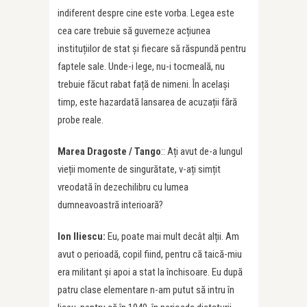
indiferent despre cine este vorba. Legea este
cea care trebuie să guverneze acțiunea
instituțiilor de stat și fiecare să răspundă pentru
faptele sale. Unde-i lege, nu-i tocmeală, nu
trebuie făcut rabat față de nimeni. În același
timp, este hazardată lansarea de acuzații fără
probe reale.
Marea Dragoste / Tango
:: Ați avut de-a lungul
vieții momente de singurătate, v-ați simțit
vreodată în dezechilibru cu lumea
dumneavoastră interioară?
Ion Iliescu:
Eu, poate mai mult decât alții. Am
avut o perioadă, copil fiind, pentru că taică-miu
era militant și apoi a stat la închisoare. Eu după
patru clase elementare n-am putut să intru în