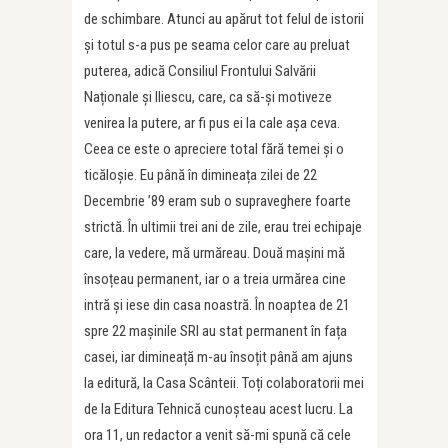
de schimbare. Atunci au apărut tot felul de istorii
și totul s-a pus pe seama celor care au preluat
puterea, adică Consiliul Frontului Salvării
Naționale și Iliescu, care, ca să-și motiveze
venirea la putere, ar fi pus ei la cale așa ceva.
Ceea ce este o apreciere total fără temei și o
ticăloșie. Eu până în dimineața zilei de 22
Decembrie ’89 eram sub o supraveghere foarte
strictă. În ultimii trei ani de zile, erau trei echipaje
care, la vedere, mă urmăreau. Două mașini mă
însoțeau permanent, iar o a treia urmărea cine
intră și iese din casa noastră. În noaptea de 21
spre 22 mașinile SRI au stat permanent în fața
casei, iar dimineață m-au însoțit până am ajuns
la editură, la Casa Scânteii. Toți colaboratorii mei
de la Editura Tehnică cunoșteau acest lucru. La
ora 11, un redactor a venit să-mi spună că cele