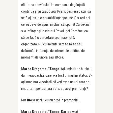
căutarea adevărului. Iar campania deșănțată
continuă și astăzi, după 16 ani, deși era cazul să
se fi ajuns la o anumită înțelepciune. Dar toți cei
ce au ceva de spus, în plus, să spună! Că de-aia
s-a înființat și Institutul Revoluției Române, ca
să se facă o cercetare profesionistă,
organizată. Nu cu invenții și teze false sau
deformări în funcție de interesele politice de
moment ale unora sau altora.
Marea Dragoste / Tango
: Ați amintit de bunicul
dumneavoastră, care v-a fost primul învățător. V-
ați imaginat vreodată că veți avea un rol atât de
important pentru țara asta, ați avut premoniții?
Ion Iliescu:
Nu, eu nu cred în premoniții.
Marea Dragoste / Tango: Dar ce v-ați