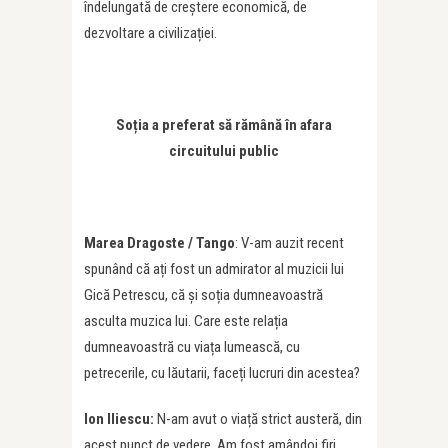
îndelungată de creștere economică, de
dezvoltare a civilizației.
Soția a preferat să rămână în afara
circuitului public
Marea Dragoste / Tango
: V-am auzit recent
spunând că ați fost un admirator al muzicii lui
Gică Petrescu, că și soția dumneavoastră
asculta muzica lui. Care este relația
dumneavoastră cu viața lumească, cu
petrecerile, cu lăutarii, faceți lucruri din acestea?
Ion Iliescu:
N-am avut o viață strict austeră, din
acest punct de vedere. Am fost amândoi firi