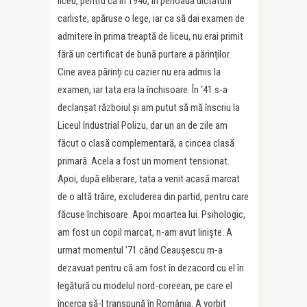
liceu, pentru că în 1940, în perioada dictaturii
carliste, apăruse o lege, iar ca să dai examen de
admitere în prima treaptă de liceu, nu erai primit
fără un certificat de bună purtare a părinților.
Cine avea părinți cu cazier nu era admis la
examen, iar tata era la închisoare. În ‘41 s-a
declanșat războiul și am putut să mă înscriu la
Liceul Industrial Polizu, dar un an de zile am
făcut o clasă complementară, a cincea clasă
primară. Acela a fost un moment tensionat.
Apoi, după eliberare, tata a venit acasă marcat
de o altă trăire, excluderea din partid, pentru care
făcuse închisoare. Apoi moartea lui. Psihologic,
am fost un copil marcat, n-am avut liniște. A
urmat momentul ’71 când Ceaușescu m-a
dezavuat pentru că am fost în dezacord cu el în
legătură cu modelul nord-coreean, pe care el
încerca să-l transpună în România. A vorbit