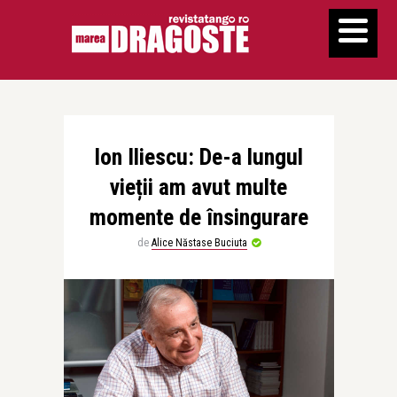
Ion Iliescu: De-a lungul
vieții am avut multe
momente de însingurare
de
Alice Năstase Buciuta