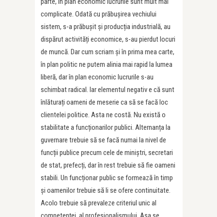
parte, în plan economic lucrurile sunt mult mai
complicate. Odată cu prăbușirea vechiului
sistem, s-a prăbușit și producția industrială, au
dispărut activități economice, s-au pierdut locuri
de muncă. Dar cum scriam și în prima mea carte,
în plan politic ne putem alinia mai rapid la lumea
liberă, dar în plan economic lucrurile s-au
schimbat radical. Iar elementul negativ e că sunt
înlăturați oameni de meserie ca să se facă loc
clientelei politice. Asta ne costă. Nu există o
stabilitate a funcționarilor publici. Alternanța la
guvernare trebuie să se facă numai la nivel de
funcții publice precum cele de miniștri, secretari
de stat, prefecți, dar în rest trebuie să fie oameni
stabili. Un funcționar public se formează în timp
și oamenilor trebuie să li se ofere continuitate.
Acolo trebuie să prevaleze criteriul unic al
competenței, al profesionalismului. Așa se