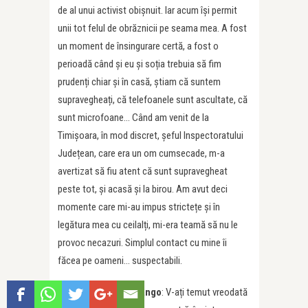
de al unui activist obișnuit. Iar acum își permit
unii tot felul de obrăznicii pe seama mea. A fost
un moment de însingurare certă, a fost o
perioadă când și eu și soția trebuia să fim
prudenți chiar și în casă, știam că suntem
supravegheați, că telefoanele sunt ascultate, că
sunt microfoane… Când am venit de la
Timișoara, în mod discret, șeful Inspectoratului
Județean, care era un om cumsecade, m-a
avertizat să fiu atent că sunt supravegheat
peste tot, și acasă și la birou. Am avut deci
momente care mi-au impus strictețe și în
legătura mea cu ceilalți, mi-era teamă să nu le
provoc necazuri. Simplul contact cu mine îi
făcea pe oameni… suspectabili.
Marea Dragoste / Tango
: V-ați temut vreodată