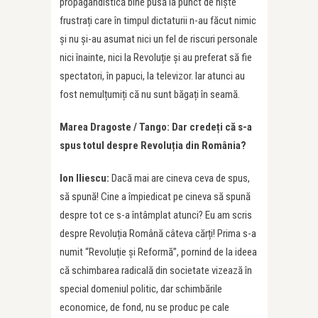
propagandistică bine pusă la punct de niște
frustrați care în timpul dictaturii n-au făcut nimic
și nu și-au asumat nici un fel de riscuri personale
nici înainte, nici la Revoluție și au preferat să fie
spectatori, în papuci, la televizor. Iar atunci au
fost nemulțumiți că nu sunt băgați în seamă.
Marea Dragoste / Tango: Dar credeți că s-a
spus totul despre Revoluția din România?
Ion Iliescu:
Dacă mai are cineva ceva de spus,
să spună! Cine a împiedicat pe cineva să spună
despre tot ce s-a întâmplat atunci? Eu am scris
despre Revoluția Română câteva cărți! Prima s-a
numit “Revoluție și Reformă”, pornind de la ideea
că schimbarea radicală din societate vizează în
special domeniul politic, dar schimbările
economice, de fond, nu se produc pe cale