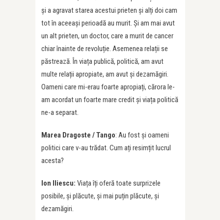
și a agravat starea acestui prieten și alți doi cam
tot în aceeași perioadă au murit. Și am mai avut
un alt prieten, un doctor, care a murit de cancer
chiar înainte de revoluție. Asemenea relații se
păstrează. În viața publică, politică, am avut
multe relații apropiate, am avut și dezamăgiri.
Oameni care mi-erau foarte apropiați, cărora le-
am acordat un foarte mare credit și viața politică
ne-a separat.
Marea Dragoste / Tango
: Au fost și oameni
politici care v-au trădat. Cum ați resimțit lucrul
acesta?
Ion Iliescu:
Viața îți oferă toate surprizele
posibile, și plăcute, și mai puțin plăcute, și
dezamăgiri.