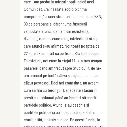
care l-am predat la miezul nopții, adică acel
Comunicat. Era însăilată acolo o primă
componență a unei structuri de conducere, FSN,
39 de persoane al căror nume fuseseră
vehiculate atunci, oameni din rezistență,
dizidenți, oameni cunoscuți, intelectuali și alții
care atunci s-au afirmat. Noi toată noaptea de
22 spre 23 am trăit ca pe front. S-a tras asupra
Televiziunii, noi eram la etajul 11, s-a tras asupra
pasarelei când am trecut spre Studioul 4, de ne-
am aruncat pe burtă câțiva și niște geamuri au
căzut peste noi. Deci noi eram ținta, nu aveam
cum să fim cu teroriștii. Dar aceste atacuri în
presă au continuat până au început să apară
partidele politice. Atunci s-au deschis și
apetitele politice și au început să apară alte
confruntări, inclusiv publice. Pe acest fundal, la