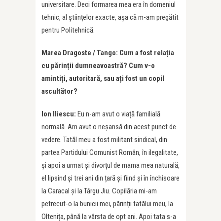
universitare. Deci formarea mea era în domeniul
tehnic, al științelor exacte, așa că m-am pregătit
pentru Politehnică.
Marea Dragoste / Tango: Cum a fost relația
cu părinții dumneavoastră?
Cum v-o
amintiți, autoritară, sau ați fost un copil
ascultător?
Ion Iliescu:
Eu n-am avut o viață familială
normală. Am avut o neșansă din acest punct de
vedere. Tatăl meu a fost militant sindical, din
partea Partidului Comunist Român, în ilegalitate,
și apoi a urmat și divorțul de mama mea naturală,
el lipsind și trei ani din țară și fiind și în închisoare
la Caracal și la Târgu Jiu. Copilăria mi-am
petrecut-o la bunicii mei, părinții tatălui meu, la
Oltenița, până la vârsta de opt ani. Apoi tata s-a