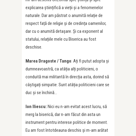
explicarea științifică a vieții și a fenomenelor
naturale. Dar am păstrat o anumită relație de
respect față de religie și de credința oamenilor,
dar cu o anumită detașare. Și ca exponent al
statului, relațiile mele cu Biserica au fost
deschise.
Marea Dragoste / Tango
: Ați fi putut adopta și
dumneavoastră, ca atâția alți politicieni, o
conduită mai militantă în direcția asta, dorind să
câștigați simpatie. Sunt atâția politicieni care se
duc și se închină…
Ion Iliescu:
Nici eu n-am evitat acest lucru, să
merg la biserică, dar n-am făcut din asta un
instrument pentru interese politice de moment.
Eu am fost întotdeauna deschis și m-am arătat