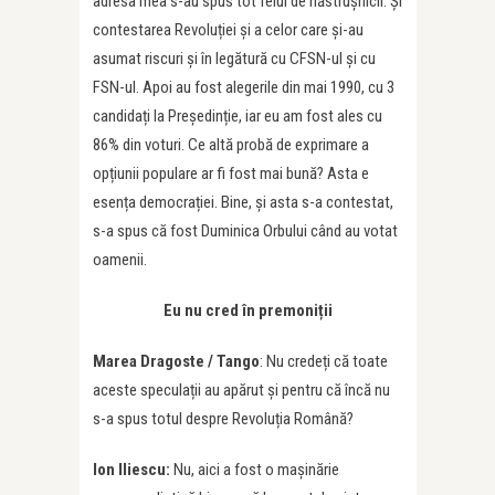
adresa mea s-au spus tot felul de năstrușnicii. Și
contestarea Revoluției și a celor care și-au
asumat riscuri și în legătură cu CFSN-ul și cu
FSN-ul. Apoi au fost alegerile din mai 1990, cu 3
candidați la Președinție, iar eu am fost ales cu
86% din voturi. Ce altă probă de exprimare a
opțiunii populare ar fi fost mai bună? Asta e
esența democrației. Bine, și asta s-a contestat,
s-a spus că fost Duminica Orbului când au votat
oamenii.
Eu nu cred în premoniții
Marea Dragoste / Tango
: Nu credeți că toate
aceste speculații au apărut și pentru că încă nu
s-a spus totul despre Revoluția Română?
Ion Iliescu:
Nu, aici a fost o mașinărie