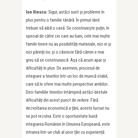
Ion Iliescu:
Sigur, astăzi sunt și probleme în
plus pentru o familie tânără. În primul rând
trebuie să aibă o casă. Se construiește puțin, în
special de către cei care au bani, cele mai multe
familii tinere nu au posibilități materiale, nici ei și
nici părinții lor, și o căsnicie fără cămin e mai
greu să se construiască. Așa că acum apar și
dificultăți în plus. De asemeni, procesul de
integrare a tinerilor într-un loc de muncă stabil,
care să le ofere mai multe perspective ambilor…
Deci familiile tinerilor întâmpină astăzi destule
dificultăți din acest punct de vedere. Fără
dezvoltarea economică a țării, aceste lucruri nu
se pot rezolva. Este o oportunitate bună
integrarea României în Uniunea Europeană, este
intrarea într-un club al unor țări cu experiență