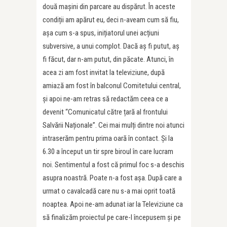
două mașini din parcare au dispărut. În aceste
condiții am apărut eu, deci n-aveam cum să fiu,
așa cum s-a spus, inițiatorul unei acțiuni
subversive, a unui complot. Dacă aș fi putut, aș
fi făcut, dar n-am putut, din păcate. Atunci, în
acea zi am fost invitat la televiziune, după
amiază am fost în balconul Comitetului central,
și apoi ne-am retras să redactăm ceea ce a
devenit “Comunicatul către țară al frontului
Salvării Naționale”. Cei mai mulți dintre noi atunci
intraserăm pentru prima oară în contact. Și la
6.30 a început un tir spre biroul în care lucram
noi. Sentimentul a fost că primul foc s-a deschis
asupra noastră. Poate n-a fost așa. După care a
urmat o cavalcadă care nu s-a mai oprit toată
noaptea. Apoi ne-am adunat iar la Televiziune ca
să finalizăm proiectul pe care-l începusem și pe