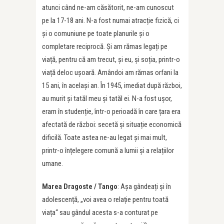
atunci când ne-am căsătorit, ne-am cunoscut
pe la 17-18 ani. N-a fost numai atracție fizică, ci
și o comuniune pe toate planurile și o
completare reciprocă. Și am rămas legați pe
viață, pentru că am trecut, și eu, și soția, printr-o
viață deloc ușoară. Amândoi am rămas orfani la
15 ani, în același an. În 1945, imediat după război,
au murit și tatăl meu și tatăl ei. N-a fost ușor,
eram în studenție, într-o perioadă în care țara era
afectată de război: secetă și situație economică
dificilă. Toate astea ne-au legat și mai mult,
printr-o înțelegere comună a lumii și a relațiilor
umane.
Marea Dragoste / Tango
: Așa gândeați și în
adolescență, „voi avea o relație pentru toată
viața“ sau gândul acesta s-a conturat pe