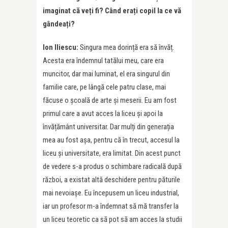
imaginat că veți fi? Când erați copil la ce vă
gândeați?
Ion Iliescu:
Singura mea dorință era să învăț.
Acesta era îndemnul tatălui meu, care era
muncitor, dar mai luminat, el era singurul din
familie care, pe lângă cele patru clase, mai
făcuse o școală de arte și meserii. Eu am fost
primul care a avut acces la liceu și apoi la
învățământ universitar. Dar mulți din generația
mea au fost așa, pentru că în trecut, accesul la
liceu și universitate, era limitat. Din acest punct
de vedere s-a produs o schimbare radicală după
război, a existat altă deschidere pentru păturile
mai nevoiașe. Eu începusem un liceu industrial,
iar un profesor m-a îndemnat să mă transfer la
un liceu teoretic ca să pot să am acces la studii