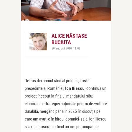
ALICE NĂSTASE
BUCIUTA
20 august 2010, 11:09
Retras din primul rând al politicii, fostul
președinte al României,
Ion Iliescu
, continuă un
proiect început la finalul mandatului său:
elaborarea strategiei naționale pentru dezvoltare
durabilă, mergând până în 2025. În discuția pe
care am avut-o în biroul domniei-sale, Ion Iliescu
s-a recunoscut ca fiind un om preocupat de