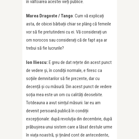
în vâltoarea acestei vieți publice.
Marea Dragoste / Tango
: Cum vă explicați
asta, de obicei bărbații chiar se plâng că femeile
vor să fie pretutindeni cu ei. Vă considerați un
om norocos sau considerați că de fapt așa ar
trebui să fie lucrurile?
Ion Iliescu:
E greu de dat rețete din acest punct
de vedere și, în condiții normale, e firesc ca
soțiile demnitarilor să fie prezente, dar cu
decență și cu măsură. Din acest punct de vedere
soția mea este un om cu calități deosebite.
Totdeauna a avut simțul măsurii. Iar eu am
devenit persoană publică în condiții
excepționale: după revoluția din decembrie, după
prăbușirea unui sistem care a lăsat destule urme
în viața noastră, și ținând cont de antecedente,