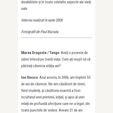
durabilitate și în toate celelalte aspecte ale vieții
sale.
Interviu realizat în iunie 2006
Fotografii de Paul Buciuta
Marea Dragoste / Tango
: Aveți o poveste de
iubire întinsă pe toată viața. Cum ați reușit să vă
păstrați căsnicia atâția ani?
Ion Iliescu
: Anul acesta, în 2006, am împlinit 55
de ani de căsnicie. Ne-am căsătorit de tineri,
fiind studenți, și căsătoria noastră a fost
rezultatul unei prietenii, inițial, și apoi al unei
relații de profundă afecțiune care ne-a legat, din
toate punctele de vedere. Aveam 21 de ani