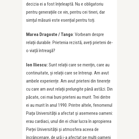
decizia ei a fost înțeleaptă. Nu e obligatoriu
pentru generațiile ce vin, pentru cei tineri, dar
simțul măsurii este esențial pentru toți.
Marea Dragoste / Tango
: Vorbeam despre
relații durabile. Prietenia rezistă, aveți prieteni de-
o viață întreagă?
Ion Iliescu:
Sunt relații care se mențin, care au
continuitate, și relații care se întrerup. Am avut
ambele experiențe. Am avut prieteni din tinerețe
cu care am avut relații prelungite până astăzi. Din
păcate, cei mai buni prieteni au murit. Trei dintre
ei au murit în anul 1990. Printre altele, fenomenul
Piața Universității a afectat și asemenea oameni:
erau cardiaci, unul din ei chiar lucra în apropierea
Pieței Universității și atmosfera aceea de
încrâncenare, de ură i-a afectat pe mulți oameni