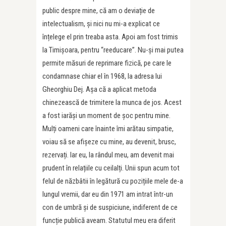
public despre mine, că am o deviație de
intelectualism, și nici nu mi-a explicat ce
înțelege el prin treaba asta. Apoi am fost trimis
la Timișoara, pentru “reeducare”. Nu-și mai putea
permite măsuri de reprimare fizică, pe care le
condamnase chiar el în 1968, la adresa lui
Gheorghiu Dej. Așa că a aplicat metoda
chinezească de trimitere la munca de jos. Acest
a fost iarăși un moment de șoc pentru mine.
Mulți oameni care înainte îmi arătau simpatie,
voiau să se afișeze cu mine, au devenit, brusc,
rezervați. Iar eu, la rândul meu, am devenit mai
prudent în relațiile cu ceilalți. Unii spun acum tot
felul de năzbâtii în legătură cu pozițiile mele de-a
lungul vremii, dar eu din 1971 am intrat într-un
con de umbră și de suspiciune, indiferent de ce
funcție publică aveam. Statutul meu era diferit