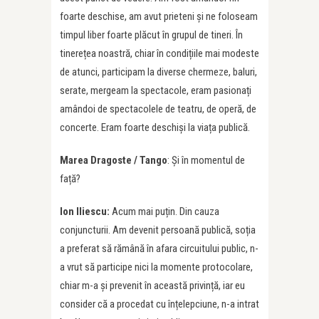
foarte deschise, am avut prieteni și ne foloseam
timpul liber foarte plăcut în grupul de tineri. În
tinerețea noastră, chiar în condițiile mai modeste
de atunci, participam la diverse chermeze, baluri,
serate, mergeam la spectacole, eram pasionați
amândoi de spectacolele de teatru, de operă, de
concerte. Eram foarte deschiși la viața publică.
Marea Dragoste / Tango
: Și în momentul de
față?
Ion Iliescu:
Acum mai puțin. Din cauza
conjuncturii. Am devenit persoană publică, soția
a preferat să rămână în afara circuitului public, n-
a vrut să participe nici la momente protocolare,
chiar m-a și prevenit în această privință, iar eu
consider că a procedat cu înțelepciune, n-a intrat