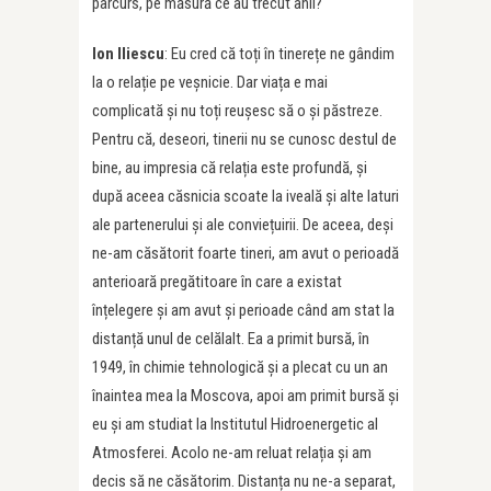
parcurs, pe măsură ce au trecut anii?
Ion Iliescu
: Eu cred că toți în tinerețe ne gândim
la o relație pe veșnicie. Dar viața e mai
complicată și nu toți reușesc să o și păstreze.
Pentru că, deseori, tinerii nu se cunosc destul de
bine, au impresia că relația este profundă, și
după aceea căsnicia scoate la iveală și alte laturi
ale partenerului și ale conviețuirii. De aceea, deși
ne-am căsătorit foarte tineri, am avut o perioadă
anterioară pregătitoare în care a existat
înțelegere și am avut și perioade când am stat la
distanță unul de celălalt. Ea a primit bursă, în
1949, în chimie tehnologică și a plecat cu un an
înaintea mea la Moscova, apoi am primit bursă și
eu și am studiat la Institutul Hidroenergetic al
Atmosferei. Acolo ne-am reluat relația și am
decis să ne căsătorim. Distanța nu ne-a separat,