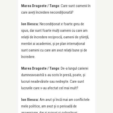
Marea Dragoste / Tango
: Care sunt oamenii în
care aveți încredere necondiționată?
Ion Iliescu:
Necondiționat e foarte greu de
spus, dar sunt foarte mulți oameni cu care am
relații de încredere reciprocă, oameni de știință,
membri ai academiei, și pe plan internațional
sunt oameni cu care am avut relații bune și de
încredere.
Marea Dragoste / Tango
: De-a lungul carierei
dumneavoastră s-au scris în presă, poate, și
lucruri neadevărate sau nedrepte. Care sunt
lucrurile care v-au afectat cel mai mult?
Ion Iliescu:
Am avut și încă mai am conflictele
mele politice, am avut și o perioadă de
ascensiune, dar și suișuri și coborâșuri