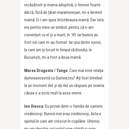
recăsătorit și mama adoptivă, o femeie foarte
dârză, fiică de țăran maramureșan, mi-a devenit
mamă. Ei i-am spus întotdeauna mamă. Dar tata
era pentru mine un simbol, pentru că n-am
conviețuit cu el și a murit, în ‘45. Iar bunicii au
fost cei care m-au format. Iar una dintre surori,
la care am și locuit în timpul războiului, în
București, mi-a fost a doua mamă.
Marea Dragoste / Tango
: Care mai este relația
dumneavoastră cu Dumnezeu? Ați fost întrebat
la un moment dat și ați dat un răspuns pe seama
căruia s-a scris mult la acea vreme.
Ion Iliescu:
Eu provin dintr-o familie de oameni
credincioși. Bunicii mei erau credincioși, ăsta e
spiritul în care am crescut în copilărie. Ulterior,
mi-am deschis orizontul spre știință și spre