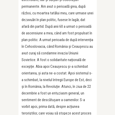
permanente. Am avut o perioadă grea, după
război, cu moartea tatălui meu, care urmase unei
dezavuări în plan politic, fusese în lagăr, dat
afară din partid. După anii 60 a urmat o perioadă
de ascensiune a mea, când am fost propulsat în
plan politic. A urmat perioada de după intervenția
în Cehoslovacia, când România și Ceaușescu au
avut curaj să condamne invazia Uniunii
Sovietice. A fost o solidaritate națională de
excepție. Abia apoi Ceaușescu și-a schimbat
orientarea, și asta ne-a costat. Apoi sistemul s-
a schimbat, la nivelul întregii Europe de Est, deci
și în România, la Revoluție. Atunci, în ziua de 22
decembrie a fost un entuziasm general, un
sentiment de descătușare a oamenilor. S-a
vorbit apoi, prima dată, despre acțiunea
teroriștilor, care voiau să stopeze acest proces