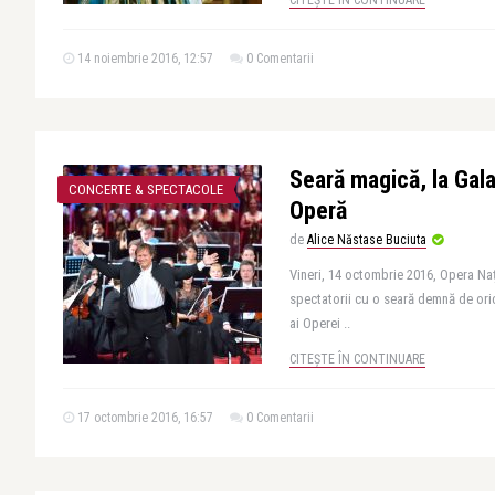
CITEȘTE ÎN CONTINUARE
14 noiembrie 2016, 12:57
0 Comentarii
Seară magică, la Gala
CONCERTE & SPECTACOLE
Operă
de
Alice Năstase Buciuta
Vineri, 14 octombrie 2016, Opera Naț
spectatorii cu o seară demnă de oric
ai Operei ..
CITEȘTE ÎN CONTINUARE
17 octombrie 2016, 16:57
0 Comentarii