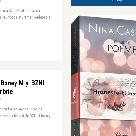
enta Salii Palatului cu un
 i-au fost alaturi mari vedete ale
re Boney M și BZN!
mbrie
 primul eveniment sub egida
e scena formatiile BZN si Boney