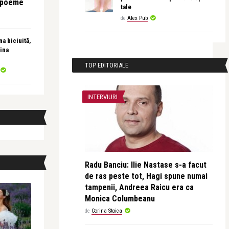
e poeme
tale
de
Alex Pub
a biciuită,
ina
TOP EDITORIALE
INTERVIURI
Radu Banciu: Ilie Nastase s-a facut
de ras peste tot, Hagi spune numai
tampenii, Andreea Raicu era ca
Monica Columbeanu
de
Corina Stoica