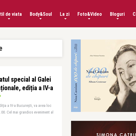
til de viata
Body&Soul
La zi
Foto&Video
Bloguri
C
e
tul special al Galei
ionale, ediția a IV-a
iţia a IV-a București, va avea loc
.00. Cel mai grandios eveniment al