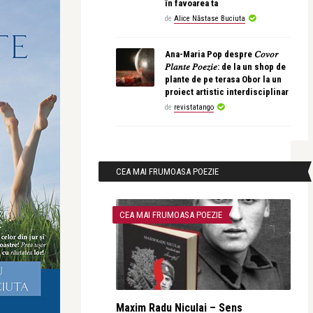
în favoarea ta
de
Alice Năstase Buciuta
Ana-Maria Pop despre 𝐶𝑜𝑣𝑜𝑟
𝑃𝑙𝑎𝑛𝑡𝑒 𝑃𝑜𝑒𝑧𝑖𝑒: de la un shop de
plante de pe terasa Obor la un
proiect artistic interdisciplinar
de
revistatango
CEA MAI FRUMOASA POEZIE
CEA MAI FRUMOASA POEZIE
Maxim Radu Niculai – Sens