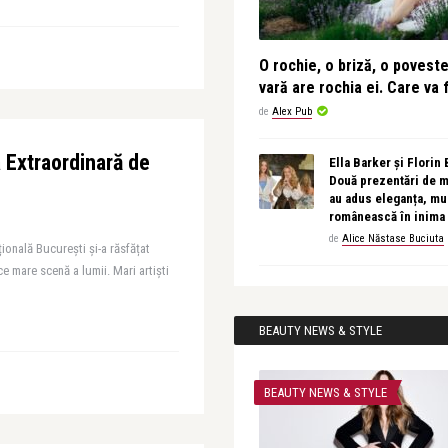
O rochie, o briză, o povest
vară are rochia ei. Care va f
de
Alex Pub
 Extraordinară de
Ella Barker și Florin
Două prezentări de 
au adus eleganța, muz
românească în inima
de
Alice Năstase Buciuta
ională București și-a răsfățat
e mare scenă a lumii. Mari artiști
BEAUTY NEWS & STYLE
BEAUTY NEWS & STYLE