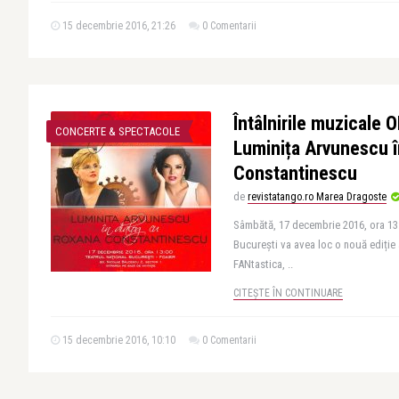
15 decembrie 2016, 21:26
0 Comentarii
Întâlnirile muzicale 
CONCERTE & SPECTACOLE
Luminița Arvunescu î
Constantinescu
de
revistatango.ro Marea Dragoste
Sâmbătă, 17 decembrie 2016, ora 13:0
București va avea loc o nouă ediție 
FANtastica, ..
CITEȘTE ÎN CONTINUARE
15 decembrie 2016, 10:10
0 Comentarii