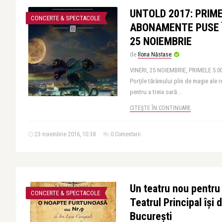
UNTOLD 2017: PRIME
CONCERTE & SPECTACOLE
ABONAMENTE PUSE Î
25 NOIEMBRIE
de
Ilona Năstase
VINERI, 25 NOIEMBRIE, PRIMELE 5
Porţile tărâmului plin de magie ale
pentru a treia oară ..
CITEȘTE ÎN CONTINUARE
23 noiembrie 2016, 10:38
0 Comentarii
Un teatru nou pentru
CONCERTE & SPECTACOLE
Teatrul Principal își 
București