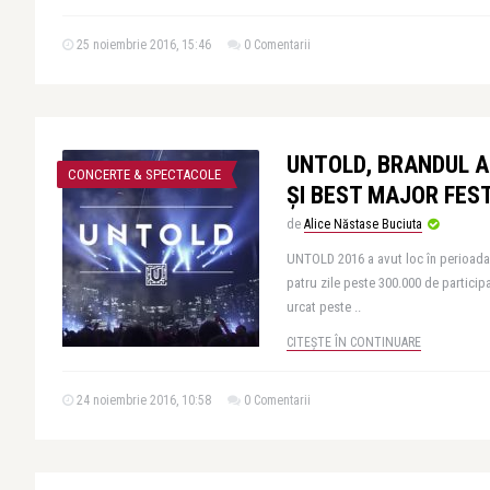
25 noiembrie 2016, 15:46
0 Comentarii
UNTOLD, BRANDUL A
CONCERTE & SPECTACOLE
ȘI BEST MAJOR FEST
de
Alice Năstase Buciuta
UNTOLD 2016 a avut loc în perioada 
patru zile peste 300.000 de participa
urcat peste ..
CITEȘTE ÎN CONTINUARE
24 noiembrie 2016, 10:58
0 Comentarii