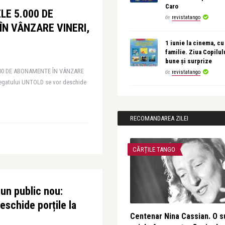
Caro
LE 5.000 DE
de
revistatango
N VÂNZARE VINERI,
1 iunie la cinema, cu
familie. Ziua Copilul
bune și surprize
.000 DE ABONAMENTE ÎN VÂNZARE
de
revistatango
 regatului UNTOLD se vor deschide
RECOMANDAREA ZILEI
CĂRȚILE TANGO
 un public nou:
deschide porțile la
Centenar Nina Cassian. O s