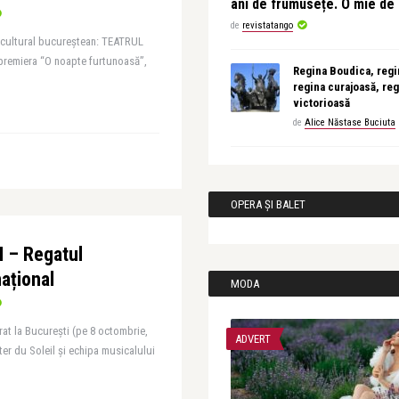
ani de frumusețe. O mie d
de
revistatango
 cultural bucureştean: TEATRUL
 premiera “O noapte furtunoasă”,
Regina Boudica, regin
regina curajoasă, reg
victorioasă
de
Alice Năstase Buciuta
OPERA ȘI BALET
 – Regatul
național
MODA
rat la București (pe 8 octombrie,
ADVERT
ter du Soleil și echipa musicalului