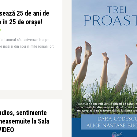
sează 25 de ani de
 în 25 de oraşe!
iar turneul său aniversar începe
 încălzi din nou inimile românilor:
ndios, sentimente
 neasemuite la Sala
 VIDEO