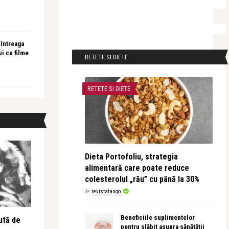
 întreaga
ui cu filme
RETETE SI DIETE
RETETE SI DIETE
Dieta Portofoliu, strategia
alimentară care poate reduce
colesterolul „rău” cu până la 30%
de
revistatango
Beneficiile suplimentelor
ută de
pentru slăbit asupra sănătății