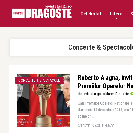
Celebritati
Litere
S
Concerte & Spectacol
Roberto Alagna, invita
CONCERTE & SPECTACOLE
Premiilor Operelor Naț
de
revistatango.ro Marea Dragoste
Gala Premiilor Operelor Naţionale, ed
duminică, 18 decembrie 2016, ora 21
scenelor ..
CITEȘTE ÎN CONTINUARE