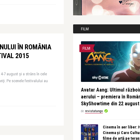
FILM
NULUI ÎN ROMÂNIA
FILM
IVAL 2015
4-7 august şi a strâns în cele
nţi. Pe scenele festivalului au
Avatar Aang: Ultimul războin
aerului – premiera în Româ
SkyShowtime din 22 august
de
revistatango
Cinema în aer liber:
Cinema și Caro Cultu
filme de artă pe tera