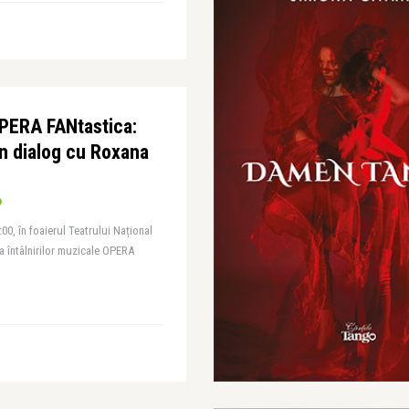
OPERA FANtastica:
n dialog cu Roxana
0, în foaierul Teatrului Național
a întâlnirilor muzicale OPERA