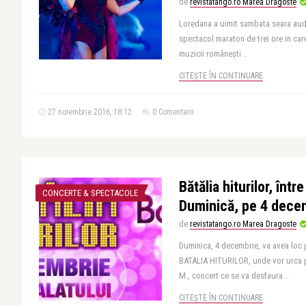
de
revistatango.ro Marea Dragoste
Loredana a uimit sambata seara audi
spectacol maraton de trei ore in care
muzicii românești ..
CITEȘTE ÎN CONTINUARE
27 noiembrie 2016, 18:12
0 Comentarii
Bătălia hiturilor, înt
CONCERTE & SPECTACOLE
Duminică, pe 4 dece
de
revistatango.ro Marea Dragoste
Duminica, 4 decembrie, va avea loc
BATALIA HITURILOR, unde vor urca p
M., concert ce se va desfaura ..
CITEȘTE ÎN CONTINUARE