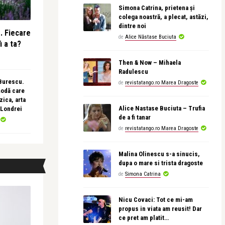
Simona Catrina, prietena și
colega noastră, a plecat, astăzi,
dintre noi
e. Fiecare
de
Alice Năstase Buciuta
i a ta?
Then & Now – Mihaela
Radulescu
 Burescu.
de
revistatango.ro Marea Dragoste
modă care
ica, arta
Alice Nastase Buciuta – Trufia
 Londrei
de a fi tanar
de
revistatango.ro Marea Dragoste
Malina Olinescu s-a sinucis,
dupa o mare si trista dragoste
de
Simona Catrina
Nicu Covaci: Tot ce mi-am
propus in viata am reusit! Dar
ce pret am platit…