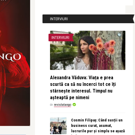
INTERVIURI
INTERVIURI
Alexandra Văduva: Viața e prea
scurtă ca să nu încerci tot ce îți
stârnește interesul. Timpul nu
așteaptă pe nimeni
de
revistatango
Cosmin Filipaș: Când susții un
business curat, asumat,
lucrurile pur și simplu se așază