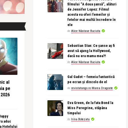
filmului “A doua șansă”, alături
de Jennifer Lopez: Filmul
acesta va oferi femeilor și
fetelor mai multă încredere în
ele
de
Alice Năstase Buciuta
Sebastian Stan: Ce șanse aș fi
avut să ajung la Hollywood,
dacă nu era mama mea?!
de
Alice Năstase Buciuta
Gal Gadot – femeia fantastică
ic al
pe ecran și dincolo de el
nia pe
de
revistatango.ro Marea Dragoste
 2026
Eva Green, de la fata Bond la
Miss Peregrine, stăpâna
timpului
 Happy
de
Irina Botezatu
ra aduc
sa Hotelului