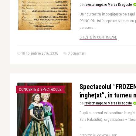
de
revistatango.ro Marea Dragoste
Un nou teatru îmbogăţeşte peisajul
PRINCIPAL îşi începe activitatea cu
pe scena ..
CITEȘTE ÎN CONTINUARE
18 noiembrie 2016, 23:03
0 Comentarii
Spectacolul ”FROZEN
CONCERTE & SPECTACOLE
îngheţat”, în turneu 
de
revistatango.ro Marea Dragoste
După succesul extraordinar înregist
Sala Palatului), organizatorii – Thea
..