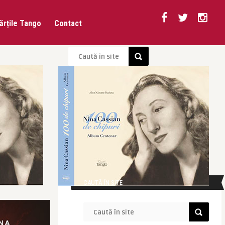
ărțile Tango
Contact
CAUTĂ ÎN SITE