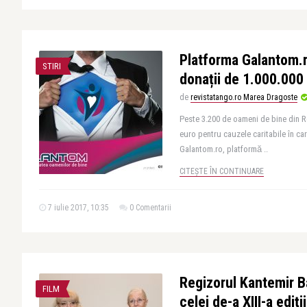
Platforma Galantom.r
STIRI
donații de 1.000.000
de
revistatango.ro Marea Dragoste
Peste 3.200 de oameni de bine din Ro
euro pentru cauzele caritabile în ca
Galantom.ro, platformă ..
CITEȘTE ÎN CONTINUARE
7 iulie 2017, 10:35
0 Comentarii
Regizorul Kantemir Ba
FILM
celei de-a XIII-a ediț