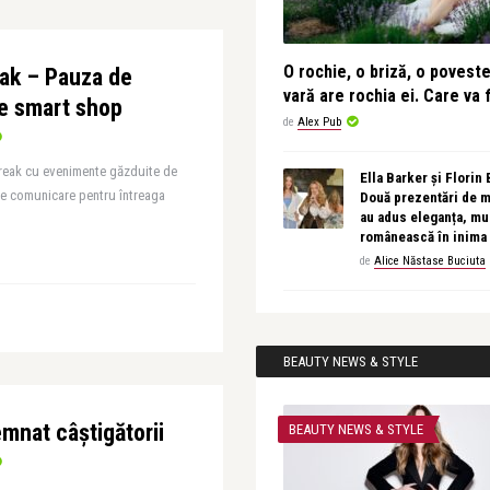
O rochie, o briză, o povest
eak – Pauza de
vară are rochia ei. Care va f
ge smart shop
de
Alex Pub
reak cu evenimente găzduite de
Ella Barker și Florin
e comunicare pentru întreaga
Două prezentări de 
au adus eleganța, muz
românească în inima
de
Alice Năstase Buciuta
BEAUTY NEWS & STYLE
emnat câștigătorii
BEAUTY NEWS & STYLE