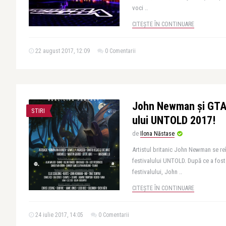
voci ..
CITEȘTE ÎN CONTINUARE
22 august 2017, 12:09
0 Comentarii
John Newman și GTA s
STIRI
ului UNTOLD 2017!
de
Ilona Năstase
Artistul britanic John Newman se re
festivalului UNTOLD. După ce a fost 
festivalului, John ..
CITEȘTE ÎN CONTINUARE
24 iulie 2017, 14:05
0 Comentarii