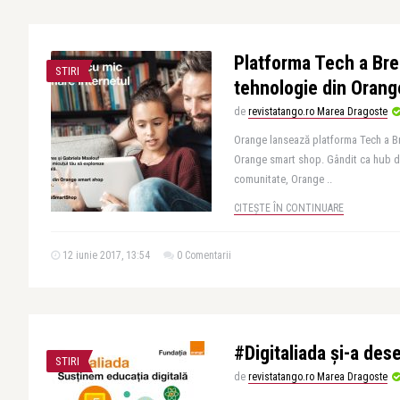
Platforma Tech a Br
STIRI
tehnologie din Oran
de
revistatango.ro Marea Dragoste
Orange lansează platforma Tech a B
Orange smart shop. Gândit ca hub d
comunitate, Orange ..
CITEȘTE ÎN CONTINUARE
12 iunie 2017, 13:54
0 Comentarii
#Digitaliada și-a des
STIRI
de
revistatango.ro Marea Dragoste