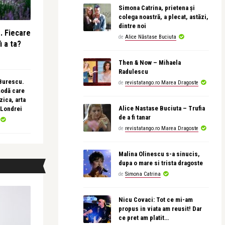
Simona Catrina, prietena și
colega noastră, a plecat, astăzi,
dintre noi
e. Fiecare
de
Alice Năstase Buciuta
i a ta?
Then & Now – Mihaela
Radulescu
 Burescu.
de
revistatango.ro Marea Dragoste
modă care
ica, arta
Alice Nastase Buciuta – Trufia
 Londrei
de a fi tanar
de
revistatango.ro Marea Dragoste
Malina Olinescu s-a sinucis,
dupa o mare si trista dragoste
de
Simona Catrina
Nicu Covaci: Tot ce mi-am
propus in viata am reusit! Dar
ce pret am platit…