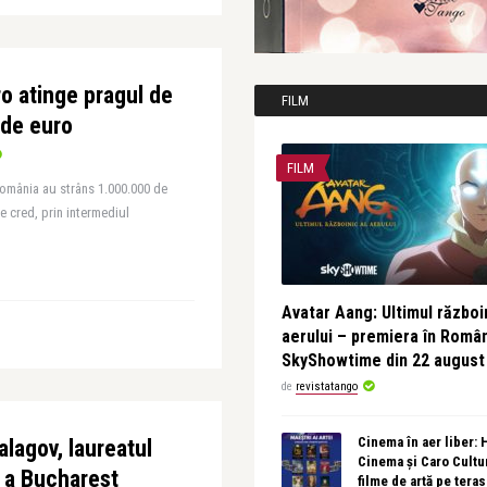
o atinge pragul de
FILM
 de euro
FILM
mânia au strâns 1.000.000 de
re cred, prin intermediul
Avatar Aang: Ultimul războin
aerului – premiera în Româ
SkyShowtime din 22 august
de
revistatango
Cinema în aer liber:
lagov, laureatul
Cinema și Caro Cultu
ii a Bucharest
filme de artă pe tera