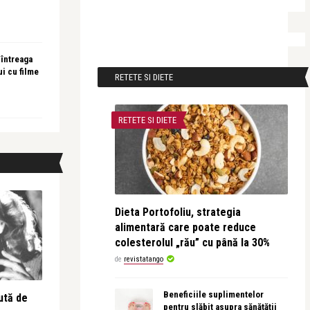
 întreaga
ui cu filme
RETETE SI DIETE
RETETE SI DIETE
Dieta Portofoliu, strategia
alimentară care poate reduce
colesterolul „rău” cu până la 30%
de
revistatango
Beneficiile suplimentelor
ută de
pentru slăbit asupra sănătății