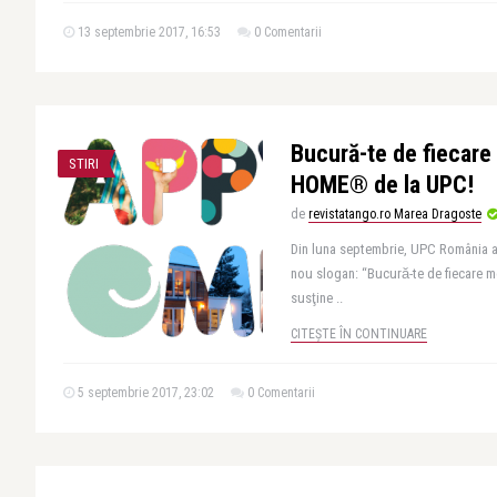
13 septembrie 2017, 16:53
0 Comentarii
Bucură-te de fiecar
STIRI
HOME® de la UPC!
de
revistatango.ro Marea Dragoste
Din luna septembrie, UPC România are
nou slogan: “Bucură-te de fiecare
susţine ..
CITEȘTE ÎN CONTINUARE
5 septembrie 2017, 23:02
0 Comentarii