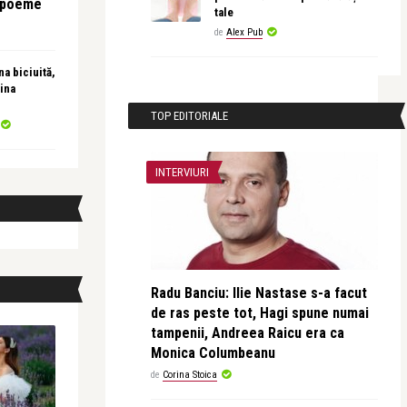
e poeme
tale
de
Alex Pub
a biciuită,
ina
TOP EDITORIALE
INTERVIURI
Radu Banciu: Ilie Nastase s-a facut
de ras peste tot, Hagi spune numai
tampenii, Andreea Raicu era ca
Monica Columbeanu
de
Corina Stoica