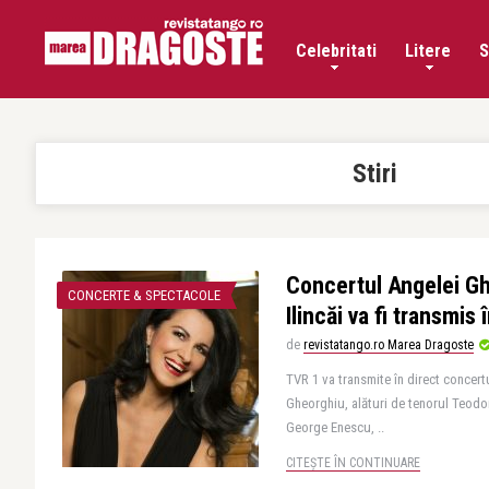
Celebritati
Litere
S
Stiri
Concertul Angelei G
CONCERTE & SPECTACOLE
Ilincăi va fi transmis
de
revistatango.ro Marea Dragoste
TVR 1 va transmite în direct concer
Gheorghiu, alături de tenorul Teodor 
George Enescu, ..
CITEȘTE ÎN CONTINUARE