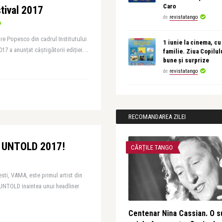
Caro
stival 2017
de
revistatango
vire Popesco din cadrul Institutului
1 iunie la cinema, cu
 a anunțat câștigătorii ediției. ..
familie. Ziua Copilul
bune și surprize
de
revistatango
RECOMANDAREA ZILEI
a UNTOLD 2017!
CĂRȚILE TANGO
sti, VAMA, este primul artist din
UNTOLD inaintea unui headliner
Centenar Nina Cassian. O s