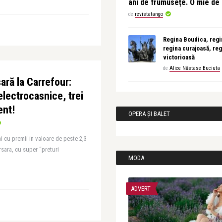
ani de frumusețe. O mie d
de
revistatango
Regina Boudica, regin
regina curajoasă, reg
victorioasă
de
Alice Năstase Buciuta
ară la Carrefour:
electrocasnice, trei
ent!
OPERA ȘI BALET
 cu premii in valoare de peste 2,3
rsara, cu super “preturi
MODA
ADVERT