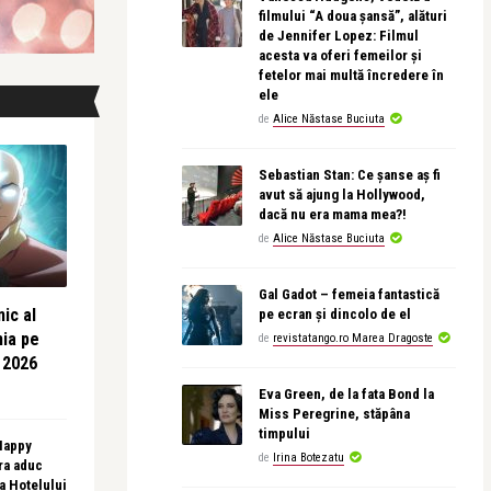
filmului “A doua șansă”, alături
de Jennifer Lopez: Filmul
acesta va oferi femeilor și
fetelor mai multă încredere în
ele
de
Alice Năstase Buciuta
Sebastian Stan: Ce șanse aș fi
avut să ajung la Hollywood,
dacă nu era mama mea?!
de
Alice Năstase Buciuta
Gal Gadot – femeia fantastică
ic al
pe ecran și dincolo de el
nia pe
de
revistatango.ro Marea Dragoste
 2026
Eva Green, de la fata Bond la
Miss Peregrine, stăpâna
timpului
 Happy
de
Irina Botezatu
ra aduc
sa Hotelului