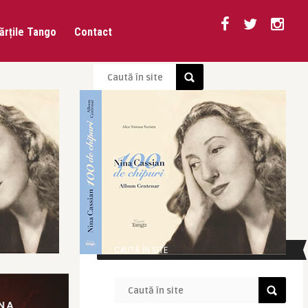
ărțile Tango
Contact
CAUTĂ ÎN SITE