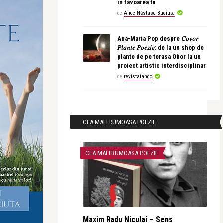
în favoarea ta
de
Alice Năstase Buciuta
Ana-Maria Pop despre 𝐶𝑜𝑣𝑜𝑟
𝑃𝑙𝑎𝑛𝑡𝑒 𝑃𝑜𝑒𝑧𝑖𝑒: de la un shop de
plante de pe terasa Obor la un
proiect artistic interdisciplinar
de
revistatango
CEA MAI FRUMOASA POEZIE
CEA MAI FRUMOASA POEZIE
Maxim Radu Niculai – Sens