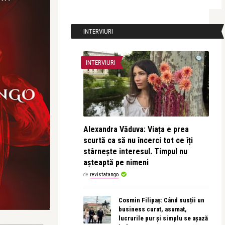
INTERVIURI
INTERVIURI
Alexandra Văduva: Viața e prea
scurtă ca să nu încerci tot ce îți
stârnește interesul. Timpul nu
așteaptă pe nimeni
de
revistatango
Cosmin Filipaș: Când susții un
business curat, asumat,
lucrurile pur și simplu se așază