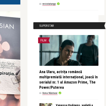
de
revistatango
SUPERSTAR
FILM
Ana Ularu, actrița româncă
multipremiată internațional, joacă în
serialul nr. 1 al Amazon Prime, The
Power/Puterea
de
Ilona Năstase
Vanessa Hudgens, vedetă a