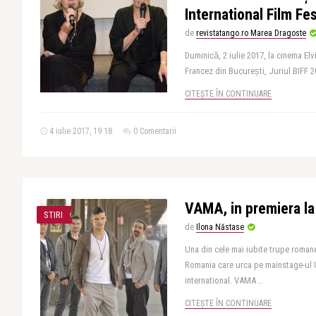
International Film Fe
de
revistatango.ro Marea Dragoste
Duminică, 2 iulie 2017, la cinema El
Francez din București, Juriul BIFF 2017
CITEȘTE ÎN CONTINUARE
4 iulie 2017, 19:18
0 Comentarii
VAMA, in premiera l
STIRI
de
Ilona Năstase
Una din cele mai iubite trupe romane
Romania care urca pe mainstage-ul 
international. VAMA ..
CITEȘTE ÎN CONTINUARE