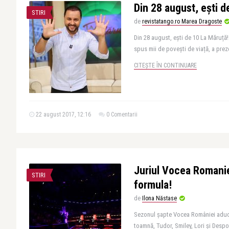
Din 28 august, ești d
STIRI
de
revistatango.ro Marea Dragoste
Din 28 august, ești de 10 La Măruță! 
spus mii de povești de viață, a preze
CITEȘTE ÎN CONTINUARE
22 august 2017, 12:16
0 Comentarii
Juriul Vocea Romanie
STIRI
formula!
de
Ilona Năstase
Sezonul șapte Vocea României aduce
toamnă, Tudor, Smiley, Lori și Desp