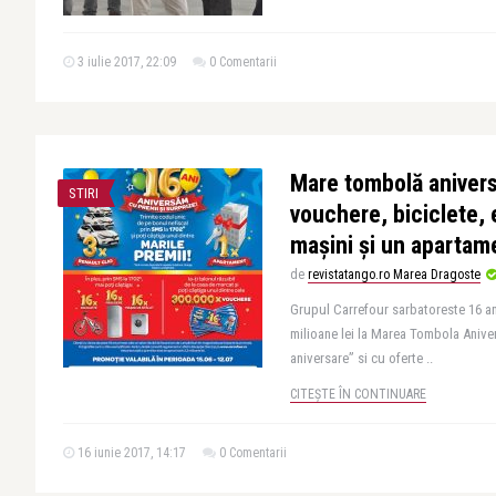
3 iulie 2017, 22:09
0 Comentarii
Mare tombolă anivers
STIRI
vouchere, biciclete, 
mașini și un apartam
de
revistatango.ro Marea Dragoste
Grupul Carrefour sarbatoreste 16 ani
milioane lei la Marea Tombola Anive
aniversare” si cu oferte ..
CITEȘTE ÎN CONTINUARE
16 iunie 2017, 14:17
0 Comentarii