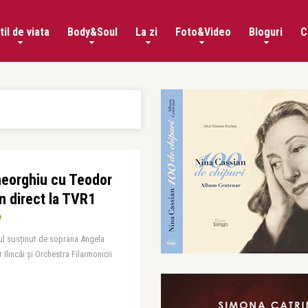
til de viata
Body&Soul
La zi
Foto&Video
Bloguri
C
heorghiu cu Teodor
 în direct la TVR1
tul susținut de soprana Angela
Ilincăi şi Orchestra Filarmonicii