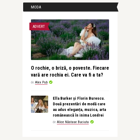
MODA
ADVERT
O rochie, o briză, o poveste. Fiecare
vară are rochia ei. Care va fi a ta?
de
Alex Pub
Ella Barker și Florin Burescu.
Două prezentări de modă care
au adus eleganța, muzica, arta
românească în inima Londrei
de
Alice Năstase Buciuta