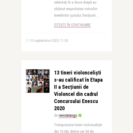
selectați în a doua etapă au
obținut majoritatea voturilor
membrilor juriului Secțiunii ..
CITEȘTE ÎN CONTINUARE
10 septembrie 2020, 11:30
13 tineri violonceliști
s-au calificat în Etapa
II a Secțiunii de
Violoncel din cadrul
Concursului Enescu
2020
de
revistatango
Treisprezece tineri violonceliști
din 10 țări dintre cei 54 de