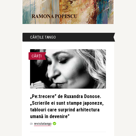
CĂRȚILE TANGO
CĂRȚI
„Pe:trecere” de Ruxandra Donose.
„Scrierile ei sunt stampe japoneze,
tablouri care surprind arhitectura
umană în devenire”
de
revistatango