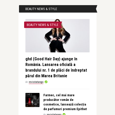
BEAUTY NEWS & STYLE
BEAUTY NEWS & STYLE
ghd (Good Hair Day) ajunge în
România. Lansarea oficială a
brandului nr. 1 de plăci de îndreptat
părul din Marea Britanie
de
revistatango
Farmec, cel mai mare
producător român de
cosmetice, lansează colecția
de parfumuri premium Epithet
de
revistatango