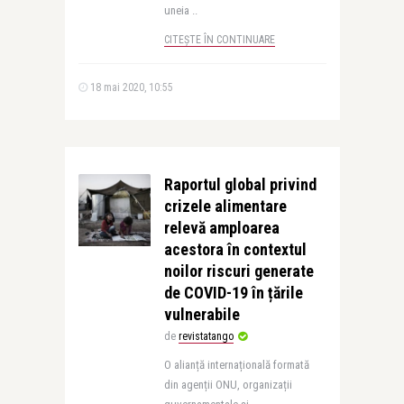
uneia ..
CITEȘTE ÎN CONTINUARE
18 mai 2020, 10:55
Raportul global privind
crizele alimentare
relevă amploarea
acestora în contextul
noilor riscuri generate
de COVID-19 în țările
vulnerabile
de
revistatango
O alianță internațională formată
din agenții ONU, organizații