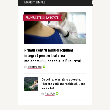
MAKE IT SIMPLE
FRUMUSETE SI SANATATE
Primul centru multidisciplinar
integrat pentru tratarea
melanomului, deschis la București
de
revistatango
O rochie, o briză, o poveste.
Fiecare vară are rochia ei. Care
va fi a ta?
de
Alex Pub