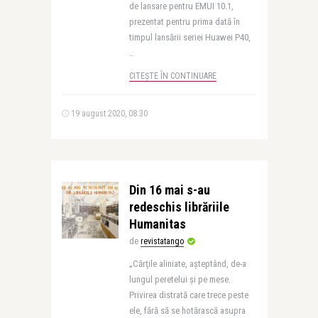
de lansare pentru EMUI 10.1,
prezentat pentru prima dată în
timpul lansării seriei Huawei P40,
..
CITEȘTE ÎN CONTINUARE
19 august 2020, 08:30
Din 16 mai s-au
redeschis librăriile
Humanitas
de
revistatango
„Cărţile aliniate, aşteptând, de-a
lungul peretelui și pe mese.
Privirea distrată care trece peste
ele, fără să se hotărască asupra