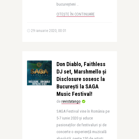
bucureșteni ..
CITEȘTE ÎN CONTINUARE
29 ianuarie 2020, 00:01
Don Diablo, Faithless
DJ set, Marshmello și
Disclosure sosesc la
București la SAGA
Music Festival!
de
revistatango
SAGA Festival vine în România pe
5-7 iunie 2020 și aduce
pasionaților de festivaluri și de
concerte o experiență muzicală
absolută: peste 150 de artiști, ..