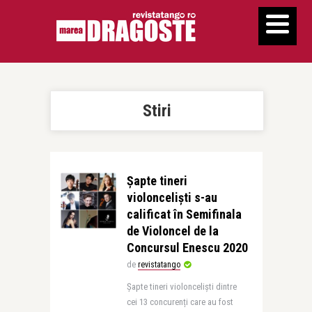
Stiri
Șapte tineri
violonceliști s-au
calificat în Semifinala
de Violoncel de la
Concursul Enescu 2020
de
revistatango
Șapte tineri violonceliști dintre
cei 13 concurenți care au fost