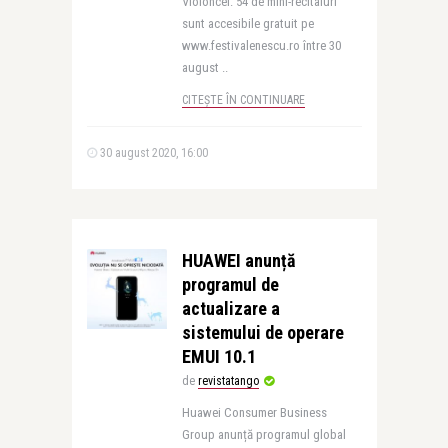
Violoncel: 54 de mini-recitaluri
sunt accesibile gratuit pe
www.festivalenescu.ro între 30
august ..
CITEȘTE ÎN CONTINUARE
30 august 2020, 16:00
HUAWEI anunță
programul de
actualizare a
sistemului de operare
EMUI 10.1
de
revistatango
Huawei Consumer Business
Group anunță programul global