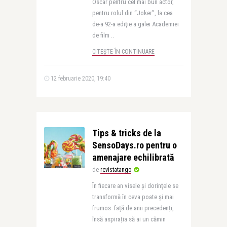
Oscar pentru cel mai bun actor,
pentru rolul din “Joker”, la cea
de-a 92-a ediţie a galei Academiei
de film ..
CITEȘTE ÎN CONTINUARE
12 februarie 2020, 19:40
Tips & tricks de la
SensoDays.ro pentru o
amenajare echilibrată
de
revistatango
În fiecare an visele și dorințele se
transformă în ceva poate și mai
frumos față de anii precedenți,
însă aspirația să ai un cămin