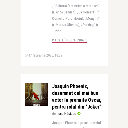
„Călătoria fantastică a Maronei”
(r. Anca Damian), „La Gomera” (r.
Corneliu Porumboiu), „Monștri.”
(r. Marius Olteanu), „Parking” (r.
Tudor ..
CITEȘTE ÎN CONTINUARE
17 februarie 2020, 18:39
Joaquin Phoenix,
desemnat cel mai bun
actor la premiile Oscar,
pentru rolul din “Joker”
de
Ilona Năstase
Joaquin Phoenix a primit premiul