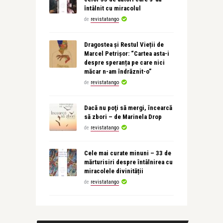
întâlnit cu miracolul
de
revistatango
Dragostea și Restul Vieții de
Marcel Petrișor: “Cartea asta-i
despre speranța pe care nici
măcar n-am îndrăznit-o”
de
revistatango
Dacă nu poţi să mergi, încearcă
să zbori – de Marinela Drop
de
revistatango
Cele mai curate minuni – 33 de
mărturisiri despre întâlnirea cu
miracolele divinității
de
revistatango