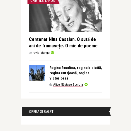
CĂRȚILE TANGO
Centenar Nina Cassian. O sută de
ani de frumusețe. O mie de poeme
de
revistatango
Regina Boudica, regina biciuită,
regina curajoasă, regina
victorioasă
de
Alice Năstase Buciuta
OPERA ȘI BALET