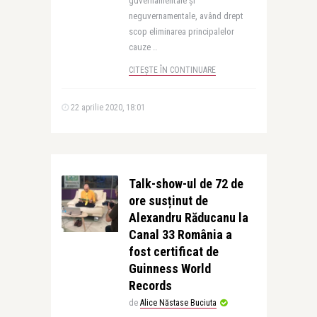
guvernamentale și
neguvernamentale, având drept
scop eliminarea principalelor
cauze ..
CITEȘTE ÎN CONTINUARE
22 aprilie 2020, 18:01
Talk-show-ul de 72 de
ore susținut de
Alexandru Răducanu la
Canal 33 România a
fost certificat de
Guinness World
Records
de
Alice Năstase Buciuta