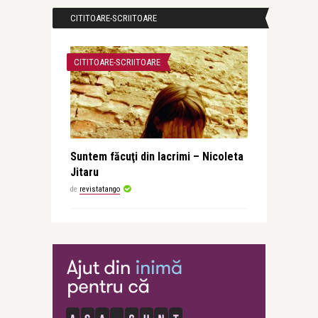
CITITOARE-SCRIITOARE
CITITOARE-SCRIITOARE
Suntem făcuţi din lacrimi – Nicoleta
Jitaru
de
revistatango