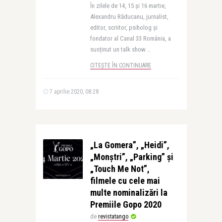
În zilele de 14, 15 și 16 martie,
Alexandru Răducanu, jurnalist,
editor, scriitor, psiholog și
fondator al Canal 33 România, a
susținut un talk show ..
CITEȘTE ÎN CONTINUARE
7 aprilie 2020, 08:28
„La Gomera”, „Heidi”,
„Monștri”, „Parking” și
„Touch Me Not”,
filmele cu cele mai
multe nominalizări la
Premiile Gopo 2020
de
revistatango