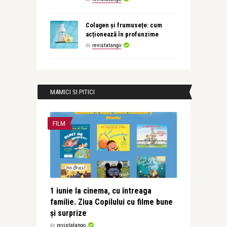
Colagen și frumusețe: cum
acționează în profunzime
de
revistatango
MAMICI SI PITICI
FILM
1 iunie la cinema, cu întreaga
familie. Ziua Copilului cu filme bune
și surprize
de
revistatango