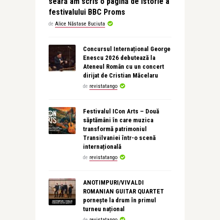
seară am scris o pagină de istorie a
festivalului BBC Proms
de
Alice Năstase Buciuta
Concursul Internațional George
Enescu 2026 debutează la
Ateneul Român cu un concert
dirijat de Cristian Măcelaru
de
revistatango
Festivalul ICon Arts – Două
săptămâni în care muzica
transformă patrimoniul
Transilvaniei într-o scenă
internațională
de
revistatango
ANOTIMPURI/VIVALDI
ROMANIAN GUITAR QUARTET
pornește la drum în primul
turneu național
de
revistatango