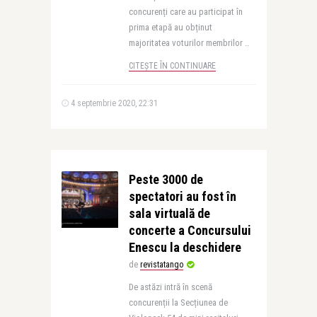
concurenți care au participat în
prima etapă au obținut
majoritatea voturilor membrilor ..
CITEȘTE ÎN CONTINUARE
4 septembrie 2020, 22:31
Peste 3000 de
spectatori au fost în
sala virtuală de
concerte a Concursului
Enescu la deschidere
de
revistatango
De astăzi intră în scenă
concurenții la Secțiunea de