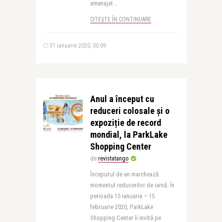
amenajat ..
CITEȘTE ÎN CONTINUARE
31 ianuarie 2020, 00:09
Anul a început cu
reduceri colosale și o
expoziție de record
mondial, la ParkLake
Shopping Center
de
revistatango
Începutul de an marchează
momentul reducerilor de iarnă. În
perioada 15 ianuarie – 15
februarie 2020, ParkLake
Shopping Center îi invită pe