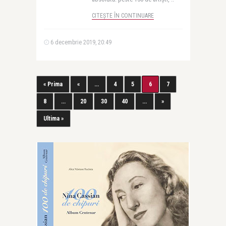
CITEȘTE ÎN CONTINUARE
6 decembrie 2019, 20:49
« Prima
«
...
4
5
6
7
8
...
20
30
40
...
»
Ultima »