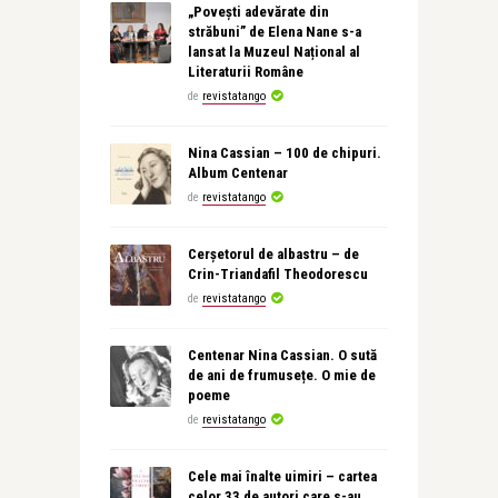
„Povești adevărate din
străbuni” de Elena Nane s-a
lansat la Muzeul Național al
Literaturii Române
de
revistatango
Nina Cassian – 100 de chipuri.
Album Centenar
de
revistatango
Cerșetorul de albastru – de
Crin-Triandafil Theodorescu
de
revistatango
Centenar Nina Cassian. O sută
de ani de frumusețe. O mie de
poeme
de
revistatango
Cele mai înalte uimiri – cartea
celor 33 de autori care s-au