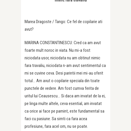
nimic fara travaliu
Marea Dragoste / Tango: Ce fel de copilarie ati
avut?
MARINA CONSTANTINESCU: Cred ca am avut
foarte mult noroc in viata. Nu mi-a fost
niciodata usor, niciodata nu am obtinut nimic
fara travaliu, niciodata n-am avut sentimentul ca
mi se cuvine ceva. Desi parintii mei mi-au oferit
totul… Am avut o copilarie speciala din toate
punctele de vedere. Am fost cumva ferita de
uritul lui Ceausescu… Si daca am invatat de la ei,
pe linga multe altele, ceva esential, am invatat
ca orice ai face pe pamint, este fundamental sa
faci cu pasiune. Sa simti ca fara acea
profesiune, fara acel om, nu se poate.