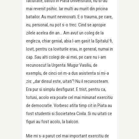
facultate, batuti in Piata Universitatii, nu si-au
mai revenit psihic. Iar multi au murit din pricina
batailor. Au murit nevinovati. E o trauma, pe care,
eu, personal, nu pot s-o trec. Cind se apropie
zilele acelea din an… Am avut un coleg de la
engleza, chiar genial, abia l-am gasit la Spitalul 9,
lovit, pentru ca loviturile erau, in general, numai in
cap. Sau alti colegi de-ai mei, pe care nu i-am
recunoscut la Urgenta: Mugur Vasiliu, de
exemplu, de cinci ori m-a dus asistenta si mi-a
zis: „dar dinsul este, uitati“! Nu il recunosteam.
Era pur si simplu desfigurat. E trist, pentru ca,
totusi, acolo era poate cel mai minunat exercitiu
de democratie. Vorbesc atita timp cit in Piata au
fost studentii si Societatea Civila. Si nu uitati ce
figuri au fost acolo, la balcon.
Mie mi s-a parut cel mai important exercitiu de