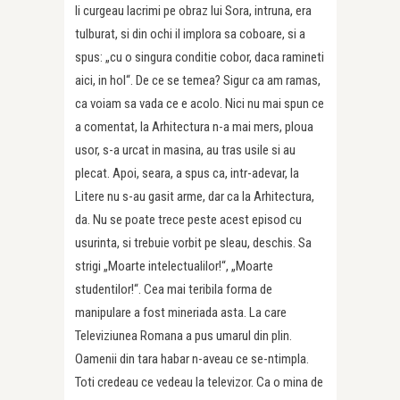
Ii curgeau lacrimi pe obraz lui Sora, intruna, era
tulburat, si din ochi il implora sa coboare, si a
spus: „cu o singura conditie cobor, daca ramineti
aici, in hol“. De ce se temea? Sigur ca am ramas,
ca voiam sa vada ce e acolo. Nici nu mai spun ce
a comentat, la Arhitectura n-a mai mers, ploua
usor, s-a urcat in masina, au tras usile si au
plecat. Apoi, seara, a spus ca, intr-adevar, la
Litere nu s-au gasit arme, dar ca la Arhitectura,
da. Nu se poate trece peste acest episod cu
usurinta, si trebuie vorbit pe sleau, deschis. Sa
strigi „Moarte intelectualilor!“, „Moarte
studentilor!“. Cea mai teribila forma de
manipulare a fost mineriada asta. La care
Televiziunea Romana a pus umarul din plin.
Oamenii din tara habar n-aveau ce se-ntimpla.
Toti credeau ce vedeau la televizor. Ca o mina de