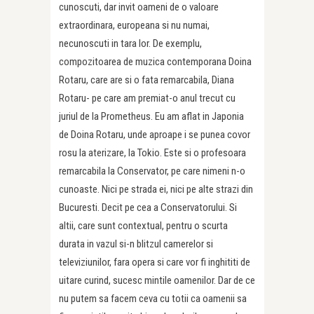
cunoscuti, dar invit oameni de o valoare
extraordinara, europeana si nu numai,
necunoscuti in tara lor. De exemplu,
compozitoarea de muzica contemporana Doina
Rotaru, care are si o fata remarcabila, Diana
Rotaru- pe care am premiat-o anul trecut cu
juriul de la Prometheus. Eu am aflat in Japonia
de Doina Rotaru, unde aproape i se punea covor
rosu la aterizare, la Tokio. Este si o profesoara
remarcabila la Conservator, pe care nimeni n-o
cunoaste. Nici pe strada ei, nici pe alte strazi din
Bucuresti. Decit pe cea a Conservatorului. Si
altii, care sunt contextual, pentru o scurta
durata in vazul si-n blitzul camerelor si
televiziunilor, fara opera si care vor fi inghititi de
uitare curind, sucesc mintile oamenilor. Dar de ce
nu putem sa facem ceva cu totii ca oamenii sa