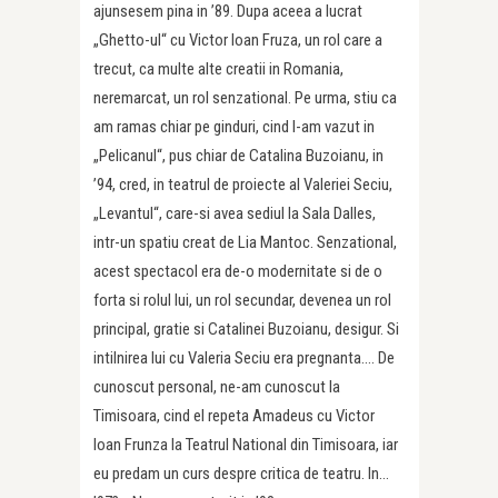
ajunsesem pina in ’89. Dupa aceea a lucrat
„Ghetto-ul“ cu Victor Ioan Fruza, un rol care a
trecut, ca multe alte creatii in Romania,
neremarcat, un rol senzational. Pe urma, stiu ca
am ramas chiar pe ginduri, cind l-am vazut in
„Pelicanul“, pus chiar de Catalina Buzoianu, in
’94, cred, in teatrul de proiecte al Valeriei Seciu,
„Levantul“, care-si avea sediul la Sala Dalles,
intr-un spatiu creat de Lia Mantoc. Senzational,
acest spectacol era de-o modernitate si de o
forta si rolul lui, un rol secundar, devenea un rol
principal, gratie si Catalinei Buzoianu, desigur. Si
intilnirea lui cu Valeria Seciu era pregnanta…. De
cunoscut personal, ne-am cunoscut la
Timisoara, cind el repeta Amadeus cu Victor
Ioan Frunza la Teatrul National din Timisoara, iar
eu predam un curs despre critica de teatru. In…