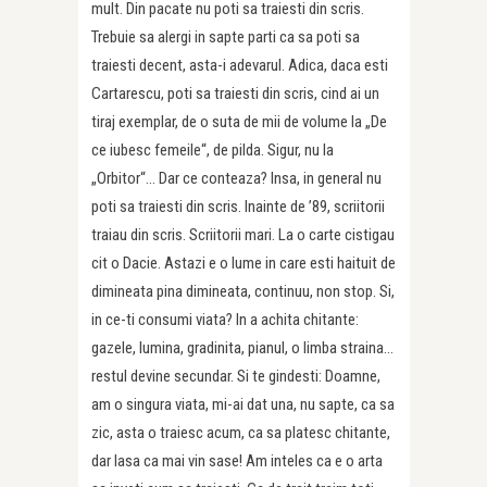
mult. Din pacate nu poti sa traiesti din scris.
Trebuie sa alergi in sapte parti ca sa poti sa
traiesti decent, asta-i adevarul. Adica, daca esti
Cartarescu, poti sa traiesti din scris, cind ai un
tiraj exemplar, de o suta de mii de volume la „De
ce iubesc femeile“, de pilda. Sigur, nu la
„Orbitor“… Dar ce conteaza? Insa, in general nu
poti sa traiesti din scris. Inainte de ’89, scriitorii
traiau din scris. Scriitorii mari. La o carte cistigau
cit o Dacie. Astazi e o lume in care esti haituit de
dimineata pina dimineata, continuu, non stop. Si,
in ce-ti consumi viata? In a achita chitante:
gazele, lumina, gradinita, pianul, o limba straina…
restul devine secundar. Si te gindesti: Doamne,
am o singura viata, mi-ai dat una, nu sapte, ca sa
zic, asta o traiesc acum, ca sa platesc chitante,
dar lasa ca mai vin sase! Am inteles ca e o arta