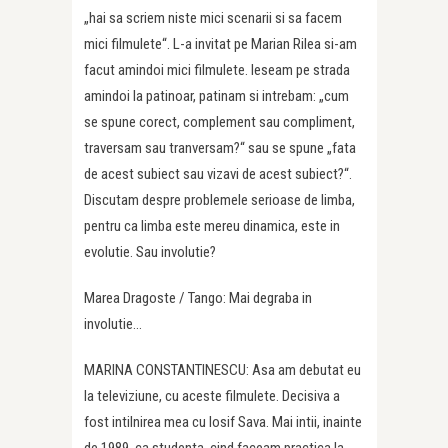
„hai sa scriem niste mici scenarii si sa facem
mici filmulete“. L-a invitat pe Marian Rilea si-am
facut amindoi mici filmulete. Ieseam pe strada
amindoi la patinoar, patinam si intrebam: „cum
se spune corect, complement sau compliment,
traversam sau tranversam?“ sau se spune „fata
de acest subiect sau vizavi de acest subiect?“.
Discutam despre problemele serioase de limba,
pentru ca limba este mereu dinamica, este in
evolutie. Sau involutie?
Marea Dragoste / Tango: Mai degraba in
involutie…
MARINA CONSTANTINESCU: Asa am debutat eu
la televiziune, cu aceste filmulete. Decisiva a
fost intilnirea mea cu Iosif Sava. Mai intii, inainte