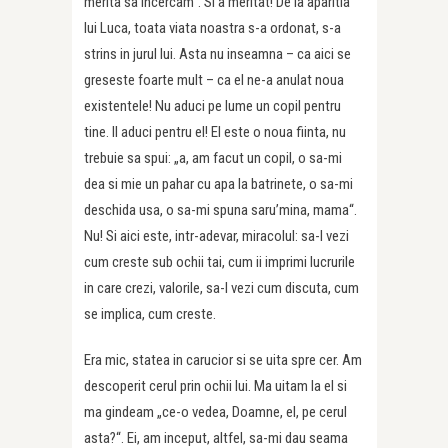
merita sa incercam“. Si a meritat! De la aparitia
lui Luca, toata viata noastra s-a ordonat, s-a
strins in jurul lui. Asta nu inseamna – ca aici se
greseste foarte mult – ca el ne-a anulat noua
existentele! Nu aduci pe lume un copil pentru
tine. Il aduci pentru el! El este o noua fiinta, nu
trebuie sa spui: „a, am facut un copil, o sa-mi
dea si mie un pahar cu apa la batrinete, o sa-mi
deschida usa, o sa-mi spuna saru’mina, mama“.
Nu! Si aici este, intr-adevar, miracolul: sa-l vezi
cum creste sub ochii tai, cum ii imprimi lucrurile
in care crezi, valorile, sa-l vezi cum discuta, cum
se implica, cum creste.
Era mic, statea in carucior si se uita spre cer. Am
descoperit cerul prin ochii lui. Ma uitam la el si
ma gindeam „ce-o vedea, Doamne, el, pe cerul
asta?“. Ei, am inceput, altfel, sa-mi dau seama