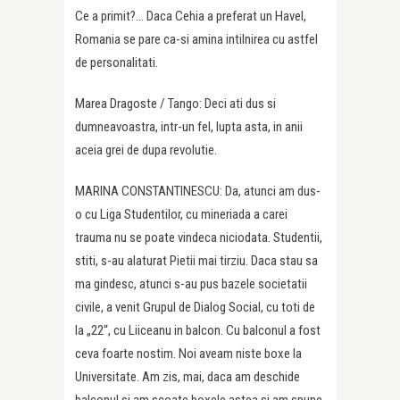
Ce a primit?… Daca Cehia a preferat un Havel,
Romania se pare ca-si amina intilnirea cu astfel
de personalitati.
Marea Dragoste / Tango: Deci ati dus si
dumneavoastra, intr-un fel, lupta asta, in anii
aceia grei de dupa revolutie.
MARINA CONSTANTINESCU: Da, atunci am dus-
o cu Liga Studentilor, cu mineriada a carei
trauma nu se poate vindeca niciodata. Studentii,
stiti, s-au alaturat Pietii mai tirziu. Daca stau sa
ma gindesc, atunci s-au pus bazele societatii
civile, a venit Grupul de Dialog Social, cu toti de
la „22“, cu Liiceanu in balcon. Cu balconul a fost
ceva foarte nostim. Noi aveam niste boxe la
Universitate. Am zis, mai, daca am deschide