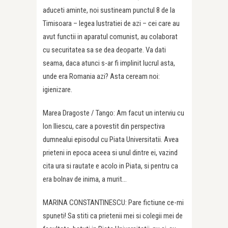
aduceti aminte, noi sustineam punctul 8 de la
Timisoara – legea lustratiei de azi – cei care au
avut functii in aparatul comunist, au colaborat
cu securitatea sa se dea deoparte. Va dati
seama, daca atunci s-ar fi implinit lucrul asta,
unde era Romania azi? Asta ceream noi:
igienizare.
Marea Dragoste / Tango: Am facut un interviu cu
Ion Iliescu, care a povestit din perspectiva
dumnealui episodul cu Piata Universitatii. Avea
prieteni in epoca aceea si unul dintre ei, vazind
cita ura si rautate e acolo in Piata, si pentru ca
era bolnav de inima, a murit…
MARINA CONSTANTINESCU: Pare fictiune ce-mi
spuneti! Sa stiti ca prietenii mei si colegii mei de