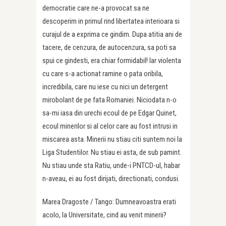
democratie care ne-a provocat sa ne
descoperim in primul rind libertatea interioara si
curajul de a exprima ce gindim. Dupa atitia ani de
tacere, de cenzura, de autocenzura, sa poti sa
spui ce gindesti, era chiar formidabil! Iar violenta
cu care s-a actionat ramine o pata oribila,
incredibila, care nu iese cu nici un detergent
mirobolant de pe fata Romaniei. Niciodata n-o
sa-mi iasa din urechi ecoul de pe Edgar Quinet,
ecoul minerilor si al celor care au fost intrusi in
miscarea asta. Minerii nu stiau citi suntem noi la
Liga Studentilor. Nu stiau ei asta, de sub pamint.
Nu stiau unde sta Ratiu, unde-i PNTCD-ul, habar
n-aveau, ei au fost dirijati, directionati, condusi.
Marea Dragoste / Tango: Dumneavoastra erati
acolo, la Universitate, cind au venit minerii?