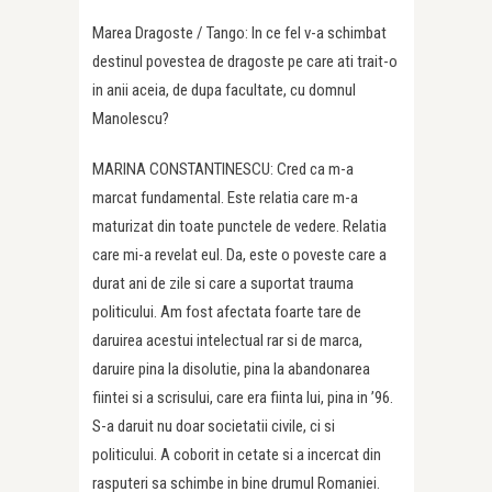
Marea Dragoste / Tango: In ce fel v-a schimbat
destinul povestea de dragoste pe care ati trait-o
in anii aceia, de dupa facultate, cu domnul
Manolescu?
MARINA CONSTANTINESCU: Cred ca m-a
marcat fundamental. Este relatia care m-a
maturizat din toate punctele de vedere. Relatia
care mi-a revelat eul. Da, este o poveste care a
durat ani de zile si care a suportat trauma
politicului. Am fost afectata foarte tare de
daruirea acestui intelectual rar si de marca,
daruire pina la disolutie, pina la abandonarea
fiintei si a scrisului, care era fiinta lui, pina in ’96.
S-a daruit nu doar societatii civile, ci si
politicului. A coborit in cetate si a incercat din
rasputeri sa schimbe in bine drumul Romaniei.