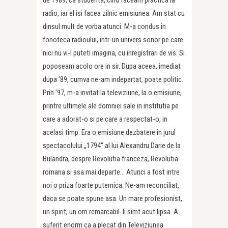
de 1989, ca studenta, cind faceam practica la
radio, iar el isi facea zilnic emisiunea. Am stat cu
dinsul mult de vorba atunci. M-a condus in
fonoteca radioului, intr-un univers sonor pe care
nici nu vi-l puteti imagina, cu inregistrari de vis. Si
poposeam acolo ore in sir. Dupa aceea, imediat
dupa ’89, cumva ne-am indepartat, poate politic.
Prin ’97, m-a invitat la televiziune, la o emisiune,
printre ultimele ale domniei sale in institutia pe
care a adorat-o si pe care a respectat-o, in
acelasi timp. Era o emisiune dezbatere in jurul
spectacolului „1794“ al lui Alexandru Darie de la
Bulandra, despre Revolutia franceza, Revolutia
romana si asa mai departe… Atunci a fost intre
noi o priza foarte puternica. Ne-am reconciliat,
daca se poate spune asa. Un mare profesionist,
un spirit, un om remarcabil. Ii simt acut lipsa. A
suferit enorm ca a plecat din Televiziunea