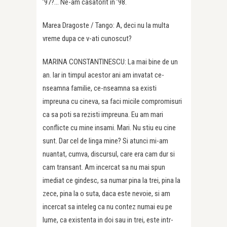
’97?… Ne-am casatorit in ’98.
Marea Dragoste / Tango: A, deci nu la multa
vreme dupa ce v-ati cunoscut?
MARINA CONSTANTINESCU: La mai bine de un
an. Iar in timpul acestor ani am invatat ce-
nseamna familie, ce-nseamna sa existi
impreuna cu cineva, sa faci micile compromisuri
ca sa poti sa rezisti impreuna. Eu am mari
conflicte cu mine insami. Mari. Nu stiu eu cine
sunt. Dar cel de linga mine? Si atunci mi-am
nuantat, cumva, discursul, care era cam dur si
cam transant. Am incercat sa nu mai spun
imediat ce gindesc, sa numar pina la trei, pina la
zece, pina la o suta, daca este nevoie, si am
incercat sa inteleg ca nu contez numai eu pe
lume, ca existenta in doi sau in trei, este intr-