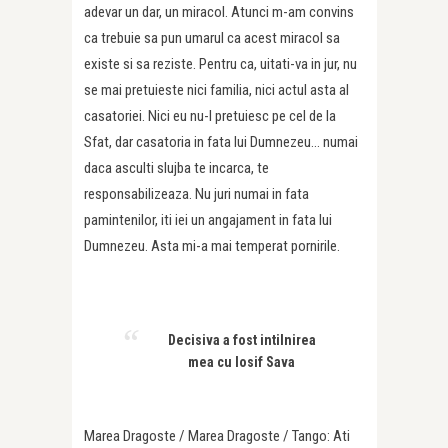
adevar un dar, un miracol. Atunci m-am convins
ca trebuie sa pun umarul ca acest miracol sa
existe si sa reziste. Pentru ca, uitati-va in jur, nu
se mai pretuieste nici familia, nici actul asta al
casatoriei. Nici eu nu-l pretuiesc pe cel de la
Sfat, dar casatoria in fata lui Dumnezeu… numai
daca asculti slujba te incarca, te
responsabilizeaza. Nu juri numai in fata
pamintenilor, iti iei un angajament in fata lui
Dumnezeu. Asta mi-a mai temperat pornirile.
Decisiva a fost intilnirea
mea cu Iosif Sava
Marea Dragoste / Marea Dragoste / Tango: Ati