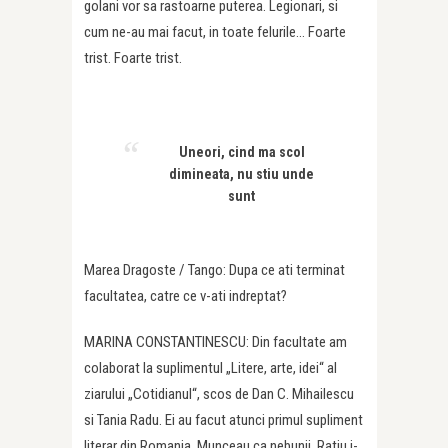
golani vor sa rastoarne puterea. Legionari, si
cum ne-au mai facut, in toate felurile… Foarte
trist. Foarte trist.
Uneori, cind ma scol
dimineata, nu stiu unde
sunt
Marea Dragoste / Tango: Dupa ce ati terminat
facultatea, catre ce v-ati indreptat?
MARINA CONSTANTINESCU: Din facultate am
colaborat la suplimentul „Litere, arte, idei“ al
ziarului „Cotidianul“, scos de Dan C. Mihailescu
si Tania Radu. Ei au facut atunci primul supliment
literar din Romania. Munceau ca nebunii, Ratiu i-