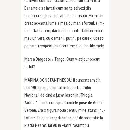
sa inveti cum sa traiesti. Ca de trait traim toti.
Dar arta e sa inveti cum sa te salvezi din
derizoriu si din societatea de consum. Eu mi-am
creat aceasta lume a mea cu mari eforturi, si m-
a costat enorm, dar traiesc confortabil in micul
meu univers, cu oamenii, putini, pe care-i iubesc,
pe care-i respect, cu florile mele, cu cartile mele.
Marea Dragoste / Tango: Cum v-ati cunoscut
sotul?
MARINA CONSTANTINESCU: Il cunosteam din
anii ’90, de cind a intrat in trupa Teatrului
National, de cind a jucat Iason in „Trilogia
Antica“, si in toate spectacolele puse de Andrei
Serban. Era o figura noua pentru mine atunci, nu-
l stiam. Fusese repartizat ca sef de promotie la
Piatra Neamt, iar eu la Piatra Neamt nu