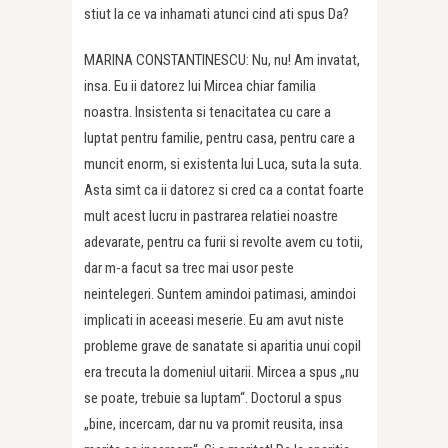
stiut la ce va inhamati atunci cind ati spus Da?
MARINA CONSTANTINESCU: Nu, nu! Am invatat,
insa. Eu ii datorez lui Mircea chiar familia
noastra. Insistenta si tenacitatea cu care a
luptat pentru familie, pentru casa, pentru care a
muncit enorm, si existenta lui Luca, suta la suta.
Asta simt ca ii datorez si cred ca a contat foarte
mult acest lucru in pastrarea relatiei noastre
adevarate, pentru ca furii si revolte avem cu totii,
dar m-a facut sa trec mai usor peste
neintelegeri. Suntem amindoi patimasi, amindoi
implicati in aceeasi meserie. Eu am avut niste
probleme grave de sanatate si aparitia unui copil
era trecuta la domeniul uitarii. Mircea a spus „nu
se poate, trebuie sa luptam“. Doctorul a spus
„bine, incercam, dar nu va promit reusita, insa