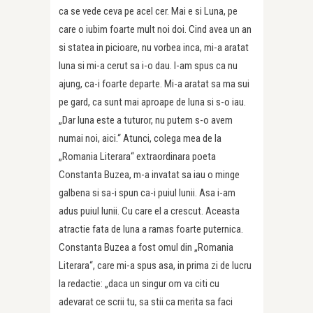
ca se vede ceva pe acel cer. Mai e si Luna, pe
care o iubim foarte mult noi doi. Cind avea un an
si statea in picioare, nu vorbea inca, mi-a aratat
luna si mi-a cerut sa i-o dau. I-am spus ca nu
ajung, ca-i foarte departe. Mi-a aratat sa ma sui
pe gard, ca sunt mai aproape de luna si s-o iau.
„Dar luna este a tuturor, nu putem s-o avem
numai noi, aici.“ Atunci, colega mea de la
„Romania Literara“ extraordinara poeta
Constanta Buzea, m-a invatat sa iau o minge
galbena si sa-i spun ca-i puiul lunii. Asa i-am
adus puiul lunii. Cu care el a crescut. Aceasta
atractie fata de luna a ramas foarte puternica.
Constanta Buzea a fost omul din „Romania
Literara“, care mi-a spus asa, in prima zi de lucru
la redactie: „daca un singur om va citi cu
adevarat ce scrii tu, sa stii ca merita sa faci