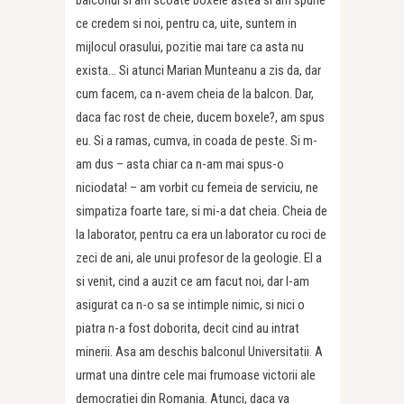
balconul si am scoate boxele astea si am spune
ce credem si noi, pentru ca, uite, suntem in
mijlocul orasului, pozitie mai tare ca asta nu
exista… Si atunci Marian Munteanu a zis da, dar
cum facem, ca n-avem cheia de la balcon. Dar,
daca fac rost de cheie, ducem boxele?, am spus
eu. Si a ramas, cumva, in coada de peste. Si m-
am dus – asta chiar ca n-am mai spus-o
niciodata! – am vorbit cu femeia de serviciu, ne
simpatiza foarte tare, si mi-a dat cheia. Cheia de
la laborator, pentru ca era un laborator cu roci de
zeci de ani, ale unui profesor de la geologie. El a
si venit, cind a auzit ce am facut noi, dar l-am
asigurat ca n-o sa se intimple nimic, si nici o
piatra n-a fost doborita, decit cind au intrat
minerii. Asa am deschis balconul Universitatii. A
urmat una dintre cele mai frumoase victorii ale
democratiei din Romania. Atunci, daca va