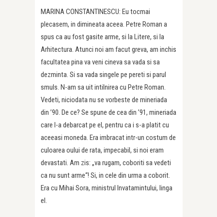
MARINA CONSTANTINESCU: Eu tocmai
plecasem, in dimineata aceea. Petre Roman a
spus ca au fost gasite arme, si la Litere, si la
Arhitectura. Atunci noi am facut greva, am inchis
facultatea pina va veni cineva sa vada si sa
dezminta. Si sa vada singele pe pereti si parul
smuls. N-am sa uit intilnirea cu Petre Roman.
Vedeti, niciodata nu se vorbeste de mineriada
din ’90. De ce? Se spune de cea din ’91, mineriada
care l-a debarcat pe el, pentru ca i s-a platit cu
aceeasi moneda. Era imbracat intr-un costum de
culoarea oului de rata, impecabil, si noi eram
devastati. Am zis: „va rugam, coboriti sa vedeti
ca nu sunt arme“! Si, in cele din urma a coborit.
Era cu Mihai Sora, ministrul Invatamintului, linga
el.