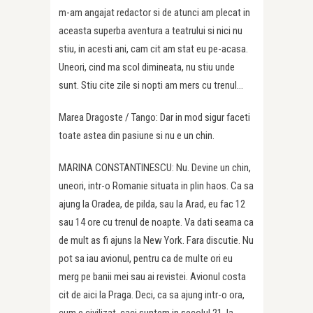
m-am angajat redactor si de atunci am plecat in
aceasta superba aventura a teatrului si nici nu
stiu, in acesti ani, cam cit am stat eu pe-acasa.
Uneori, cind ma scol dimineata, nu stiu unde
sunt. Stiu cite zile si nopti am mers cu trenul…
Marea Dragoste / Tango: Dar in mod sigur faceti
toate astea din pasiune si nu e un chin.
MARINA CONSTANTINESCU: Nu. Devine un chin,
uneori, intr-o Romanie situata in plin haos. Ca sa
ajung la Oradea, de pilda, sau la Arad, eu fac 12
sau 14 ore cu trenul de noapte. Va dati seama ca
de mult as fi ajuns la New York. Fara discutie. Nu
pot sa iau avionul, pentru ca de multe ori eu
merg pe banii mei sau ai revistei. Avionul costa
cit de aici la Praga. Deci, ca sa ajung intr-o ora,