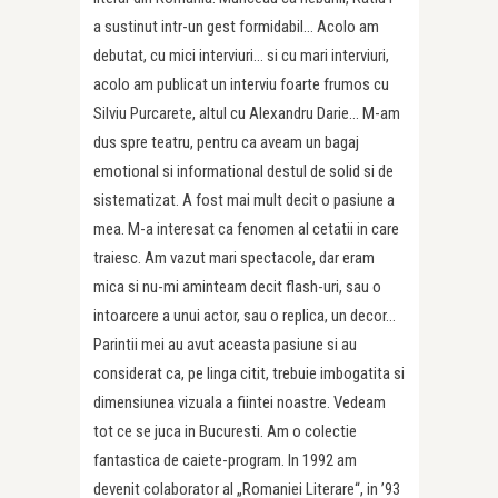
a sustinut intr-un gest formidabil… Acolo am
debutat, cu mici interviuri… si cu mari interviuri,
acolo am publicat un interviu foarte frumos cu
Silviu Purcarete, altul cu Alexandru Darie… M-am
dus spre teatru, pentru ca aveam un bagaj
emotional si informational destul de solid si de
sistematizat. A fost mai mult decit o pasiune a
mea. M-a interesat ca fenomen al cetatii in care
traiesc. Am vazut mari spectacole, dar eram
mica si nu-mi aminteam decit flash-uri, sau o
intoarcere a unui actor, sau o replica, un decor…
Parintii mei au avut aceasta pasiune si au
considerat ca, pe linga citit, trebuie imbogatita si
dimensiunea vizuala a fiintei noastre. Vedeam
tot ce se juca in Bucuresti. Am o colectie
fantastica de caiete-program. In 1992 am
devenit colaborator al „Romaniei Literare“, in ’93