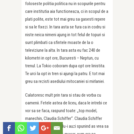
foloseste politia politica nu in scopurile pentru
care institutia aia functioneaza, ci in scopul de a
plati polite, este tot mai greu sa gasesti repere
si sa le fixezi. In tara asta se fura ca in codru si
niste neica nimeni ajung in tot felul de topuri si
sunt plimbati ca sfintele moaste de la o
televiziune la alta. In tara asta eu fac 240 de
kilometri in opt ore, Bucuresti – Neptun, cu
trenul. La Tokio coboram dupa opt ore linistita.
Te urci la opt in tren si ajungi la patru. E tot mai
greu sa rezisti asediului mitocaniei si mirlaniei.
Calatoresc mult prin tara si stau de vorba cu
oamenii. Fetele astea de liceu, daca le intrebi ce
vor sa se faca, raspund toate: „top model,
manechin, Claudia Schiffer“. Claudia Schiffer
este deja o meserie. Nu-i auzi spunind as vrea sa