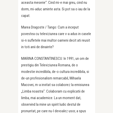
aceasta meserie“. Cind mi-e mai greu, cind nu
dorm, mi-aduc aminte asta. Si pot sa o iau de la
capat.
Marea Dragoste / Tango: Cum a inceput
povestea cu televiziunea care v-a adus in casele
si-n sufletele mai multor oameni decit ati reusit
in toti anii de dinainte?
MARINA CONSTANTINESCU: In 1991, un om de
prestigiu din Televiziunea Romana, de o
modestie incredibila, de-o cultura incredibila, si
de-un profesionalism remarcabil, Mihaela
Macovei, m-a invitat sa colaborez la emisiunea
„Limba noastra“. Colaboram cu explicatii de
limba, mai academice. La un moment dat,
observind la mine un spirit ludic destul de
pronuntat, pe care nu-l devoalez usor, a spus