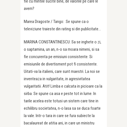
fie cu mintile sucite bine, de valorile pe care le
avem?
Marea Dragoste / Tango: Se spune ca o
televiziune traieste din rating si din publicitate…
MARINA CONSTANTINESCU: Sa se inghete o zi,
o saptamina, un an, n-o sa moara nimeni, si sa
fie concurenta pe emisiuni consistente. Si
emisiunile de divertisment pot fi consistente.
Uitati-va la italieni, care sunt maestri. La noi se
inventeaza in vulgaritate, in agresivitatea
vulgaritatii. Atit! Limba e calcata in picioare ca la
sirba. Se spune ca asa e peste tot in lume. In
tarile acelea este totusi un sistem care tine in
echilibru societatea, n-o lasa sa se duca foarte
la vale. Intr-o tara in care se fura subiecte la
bacalaureat de atitia ani, in care un ministru