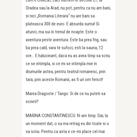
cum e civilizat, caci suntem in secolul 21, la
Oradea sau la Arad, nu pot, pentru ca nu am bani,
si nici „Romania Literara“ nu are bani sa
plateasca 300 de euro. E absurda suma! Si
atunci, ma sui in trenul de noapte. Este o
aventura peste aventura. Este ba prea frig, sau
ba prea cald, vara te sufoci, esti la sauna, 12
ore… E halucinant, daca eu as avea timp sa scriu
ce se intimpla, si ce mi se intimpla mie in
drumurile astea, pentru teatrul romanesc, prin
tara, prin aceste Romanii, as fi un om fericit!
Marea Dragoste / Tango: Si de ce nu puteti sa
scrieti?
MARINA CONSTANTINESCU: N-am timp. Dar, la
un moment dat, o sa ma retrag eu din toate si o
sa scriu. Pentru ca asta e ce-mi place cel mai