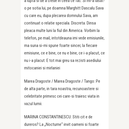
a lupta si de a crede in ceea ce fac. Si mi-a lasat-
o pe sotia lui, pe doamna Marghitt Dascalu Sava
cu care eu, dupa plecarea domnului Sava, am
continuat o relatie speciala. Discreta. Dinsa
pleaca multe luni la fiul din America. Vorbim la
telefon, pe mail, intotdeauna imi vede emisiunile,
ma suna si-mi spune foarte sincer, la fiecare
emisiune, ce e bine, ce nu e bine, ce i-a placut, ce
nu i-a placut. E tot mai greu sa rezisti asediului
mitocaniei si mirlaniei
Marea Dragoste / Marea Dragoste / Tango: Pe
de alta parte, in tara noastra, recunoastere si
celebritate primesc cei care-si traiesc viata in
vazul lumii.
MARINA CONSTANTINESCU: Stiti cit e de
dureros? La „Nocturne“ invit oameni si foarte