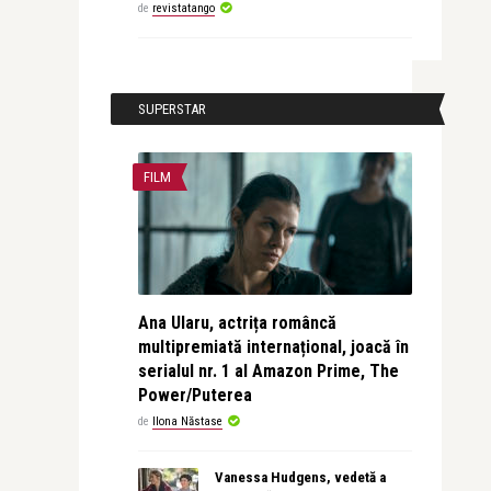
de
revistatango
SUPERSTAR
FILM
Ana Ularu, actrița româncă
multipremiată internațional, joacă în
serialul nr. 1 al Amazon Prime, The
Power/Puterea
de
Ilona Năstase
Vanessa Hudgens, vedetă a