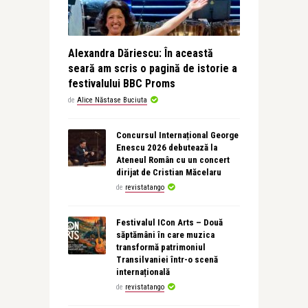
Alexandra Dăriescu: În această
seară am scris o pagină de istorie a
festivalului BBC Proms
de
Alice Năstase Buciuta
Concursul Internațional George
Enescu 2026 debutează la
Ateneul Român cu un concert
dirijat de Cristian Măcelaru
de
revistatango
Festivalul ICon Arts – Două
săptămâni în care muzica
transformă patrimoniul
Transilvaniei într-o scenă
internațională
de
revistatango