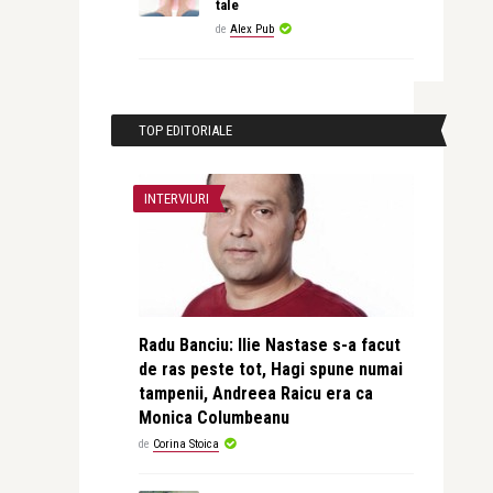
tale
de
Alex Pub
TOP EDITORIALE
INTERVIURI
Radu Banciu: Ilie Nastase s-a facut
de ras peste tot, Hagi spune numai
tampenii, Andreea Raicu era ca
Monica Columbeanu
de
Corina Stoica