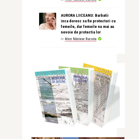
AURORA LIICEANU: Barbatii
inca doresc sa fie protectori cu
femeile, dar femeile nu mai au
nevoie de protectia lor
de
Alice Năstase Buciuta