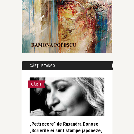
CĂRȚILE TANGO
CĂRȚI
„Pe:trecere” de Ruxandra Donose.
„Scrierile ei sunt stampe japoneze,