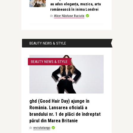
au adus eleganța, muzica, arta
românească în inima Londrei
de
Alice Năstase Buciuta
BEAUTY NEWS & STYLE
BEAUTY NEWS & STYLE
ghd (Good Hair Day) ajunge în
România. Lansarea oficială a
brandului nr. 1 de plăci de îndreptat
părul din Marea Britanie
de
revistatango