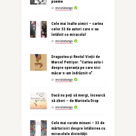
poeme
de
revistatango
Cele mai înalte uimiri – cartea
celor 33 de autori care s-au
întâlnit cu miracolul
de
revistatango
Dragostea și Restul Vieții de
Marcel Petrișor: “Cartea asta-i
despre speranța pe care nici
măcar n-am îndrăznit-o”
de
revistatango
Dacă nu poţi să mergi, încearcă
să zbori – de Marinela Drop
de
revistatango
Cele mai curate minuni – 33 de
mărturisiri despre întâlnirea cu
miracolele divinității