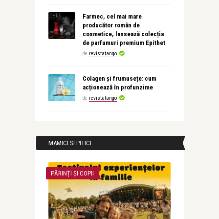
Farmec, cel mai mare
producător român de
cosmetice, lansează colecția
de parfumuri premium Epithet
de
revistatango
Colagen și frumusețe: cum
acționează în profunzime
de
revistatango
MAMICI SI PITICI
PĂRINȚI ȘI COPII