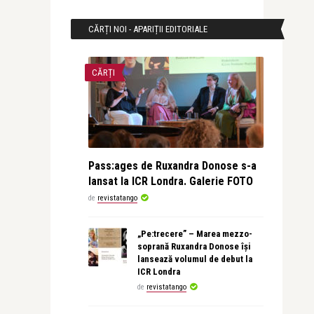
CĂRȚI NOI - APARIȚII EDITORIALE
CĂRȚI
Pass:ages de Ruxandra Donose s-a
lansat la ICR Londra. Galerie FOTO
de
revistatango
„Pe:trecere” – Marea mezzo-
soprană Ruxandra Donose își
lansează volumul de debut la
ICR Londra
de
revistatango