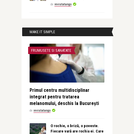
de
revistatango
MAKE IT SIMPLE
FRUMUSETE SI SANATATE
Primul centru multidisciplinar
integrat pentru tratarea
melanomului, deschis la București
de
revistatango
O rochie, o briză, o poveste.
Fiecare vară are rochia ei. Care