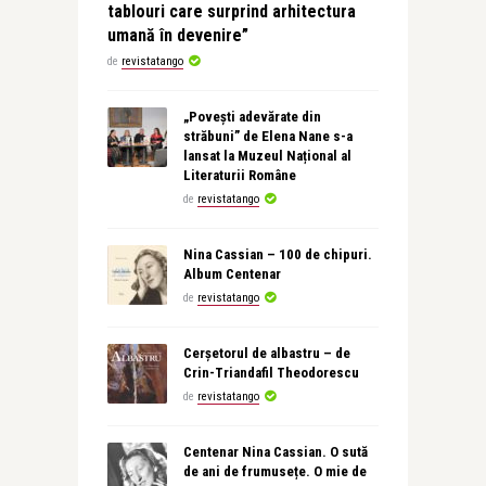
tablouri care surprind arhitectura
umană în devenire”
de
revistatango
„Povești adevărate din
străbuni” de Elena Nane s-a
lansat la Muzeul Național al
Literaturii Române
de
revistatango
Nina Cassian – 100 de chipuri.
Album Centenar
de
revistatango
Cerșetorul de albastru – de
Crin-Triandafil Theodorescu
de
revistatango
Centenar Nina Cassian. O sută
de ani de frumusețe. O mie de