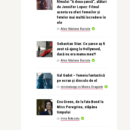
filmului “A doua șansă”, alături
de Jennifer Lopez: Filmul
acesta va oferi femeilor și
fetelor mai multă încredere în
ele
de
Alice Năstase Buciuta
Sebastian Stan: Ce șanse aș fi
avut să ajung la Hollywood,
dacă nu era mama mea?!
de
Alice Năstase Buciuta
Gal Gadot – femeia fantastică
pe ecran și dincolo de el
de
revistatango.ro Marea Dragoste
Eva Green, de la fata Bond la
Miss Peregrine, stăpâna
timpului
de
Irina Botezatu