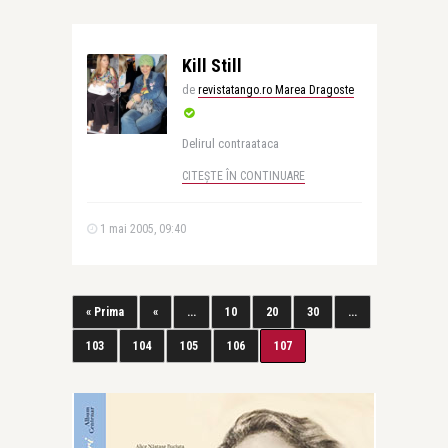
Kill Still
de
revistatango.ro Marea Dragoste
Delirul contraataca
CITEȘTE ÎN CONTINUARE
1 mai 2005, 09:40
« Prima
«
...
10
20
30
...
103
104
105
106
107