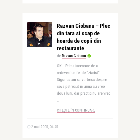
Razvan Ciobanu – Plec
din tara si scap de
hoarda de copii din
restaurante
de
Razvan Ciobanu
OK... Prima incercare de a
redeveni un fel de "ziarist"...
Sigur ca am sa vorbesc despre
ceva petrecut in urma cu vreo
doua luni, dar practic nu are vreo
..
CITEȘTE ÎN CONTINUARE
2 mai 2005, 04:45