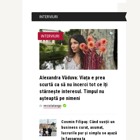
INTERVIURI
INTERVIURI
Alexandra Văduva: Viața e prea
scurtă ca să nu încerci tot ce îți
stârnește interesul. Timpul nu
așteaptă pe nimeni
de
revistatango
Cosmin Filipaș: Când susții un
business curat, asumat,
lucrurile pur și simplu se așază
în favoarea ta