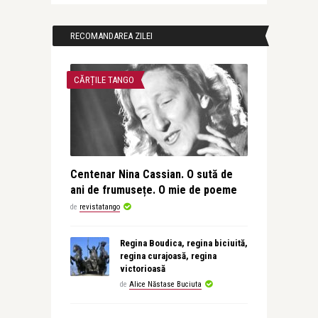
RECOMANDAREA ZILEI
CĂRȚILE TANGO
Centenar Nina Cassian. O sută de
ani de frumusețe. O mie de poeme
de
revistatango
Regina Boudica, regina biciuită,
regina curajoasă, regina
victorioasă
de
Alice Năstase Buciuta