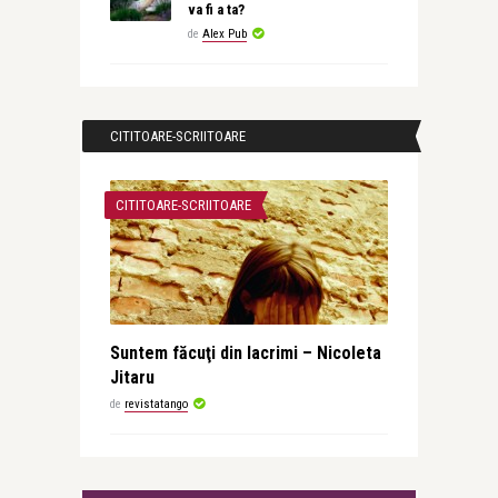
va fi a ta?
de
Alex Pub
CITITOARE-SCRIITOARE
CITITOARE-SCRIITOARE
Suntem făcuţi din lacrimi – Nicoleta
Jitaru
de
revistatango