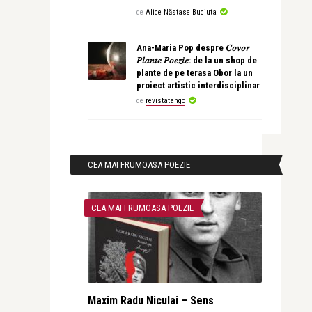
de
Alice Năstase Buciuta
Ana-Maria Pop despre 𝐶𝑜𝑣𝑜𝑟
𝑃𝑙𝑎𝑛𝑡𝑒 𝑃𝑜𝑒𝑧𝑖𝑒: de la un shop de
plante de pe terasa Obor la un
proiect artistic interdisciplinar
de
revistatango
CEA MAI FRUMOASA POEZIE
CEA MAI FRUMOASA POEZIE
Maxim Radu Niculai – Sens