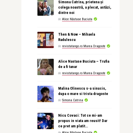
Simona Catrina, prietena și
colega noastră, a plecat, astăzi,
dintre noi
de
Alice Năstase Buciuta
Then & Now – Mihaela
Radulescu
de
revistatango.ro Marea Dragoste
Alice Nastase Buciuta – Trufia
de a fi tanar
de
revistatango.ro Marea Dragoste
Malina Olinescu s-a sinucis,
dupa o mare si trista dragoste
de
Simona Catrina
Nicu Covaci: Tot ce mi-am
propus in viata am reusit! Dar
ce pret am platit…
de
Alice Năstase Buciuta