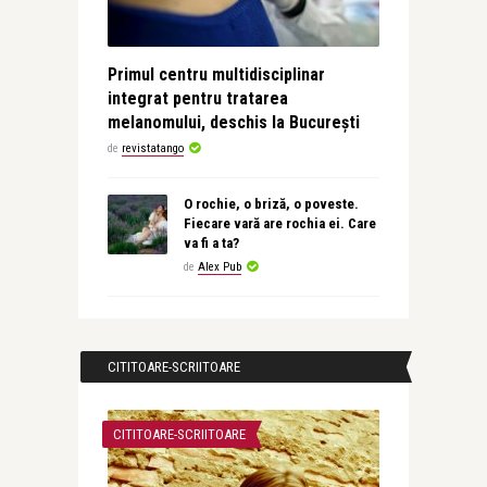
Primul centru multidisciplinar
integrat pentru tratarea
melanomului, deschis la București
de
revistatango
O rochie, o briză, o poveste.
Fiecare vară are rochia ei. Care
va fi a ta?
de
Alex Pub
CITITOARE-SCRIITOARE
CITITOARE-SCRIITOARE