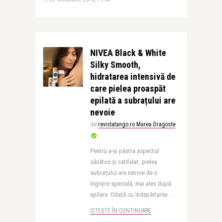
NIVEA Black & White
Silky Smooth,
hidratarea intensivă de
care pielea proaspăt
epilată a subrațului are
nevoie
de
revistatango.ro Marea Dragoste
Pentru a-și păstra aspectul
sănătos și catifelat, pielea
subrațului are nevoie de o
îngrijire specială, mai ales după
epilare. Odată cu îndepărtarea ..
CITEȘTE ÎN CONTINUARE