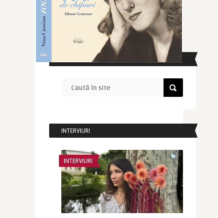
CAUTĂ ÎN SITE
INTERVIURI
INTERVIURI