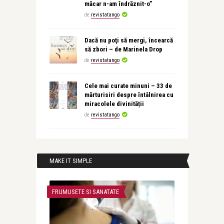
măcar n-am îndrăznit-o”
de
revistatango
Dacă nu poţi să mergi, încearcă
să zbori – de Marinela Drop
de
revistatango
Cele mai curate minuni – 33 de
mărturisiri despre întâlnirea cu
miracolele divinității
de
revistatango
MAKE IT SIMPLE
FRUMUSETE SI SANATATE