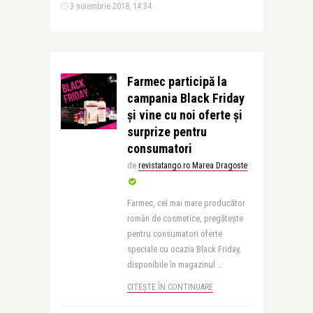
3 noiembrie 2018, 14:34
Farmec participă la
campania Black Friday
și vine cu noi oferte și
surprize pentru
consumatori
de
revistatango.ro Marea Dragoste
Farmec, cel mai mare producător
român de cosmetice, pregătește
pentru consumatori oferte
speciale cu ocazia Black Friday,
disponibile în magazinul ..
CITEȘTE ÎN CONTINUARE