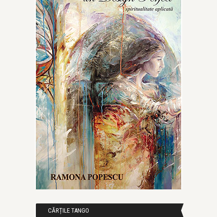
CĂRȚILE TANGO