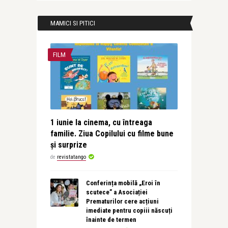
MAMICI SI PITICI
FILM
1 iunie la cinema, cu întreaga
familie. Ziua Copilului cu filme bune
și surprize
de
revistatango
Conferința mobilă „Eroi în
scutece” a Asociației
Prematurilor cere acțiuni
imediate pentru copiii născuți
înainte de termen