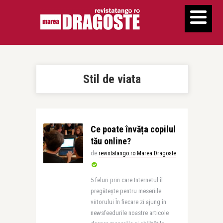
Stil de viata
Ce poate învăța copilul
tău online?
de
revistatango.ro Marea Dragoste
5 feluri prin care Internetul îl
pregătește pentru meseriile
viitorului În fiecare zi ajung în
newsfeedurile noastre articole