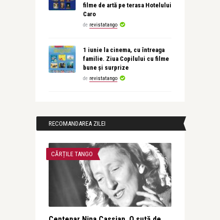
filme de artă pe terasa Hotelului
Caro
de
revistatango
1 iunie la cinema, cu întreaga
familie. Ziua Copilului cu filme
bune și surprize
de
revistatango
RECOMANDAREA ZILEI
CĂRȚILE TANGO
Centenar Nina Cassian. O sută de