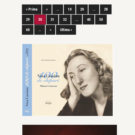
« Prima
«
...
10
20
...
28
29
30
31
32
...
40
50
60
...
»
Ultima »