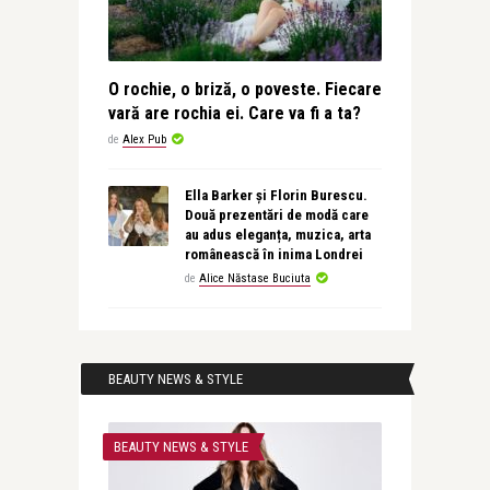
O rochie, o briză, o poveste. Fiecare
vară are rochia ei. Care va fi a ta?
de
Alex Pub
Ella Barker și Florin Burescu.
Două prezentări de modă care
au adus eleganța, muzica, arta
românească în inima Londrei
de
Alice Năstase Buciuta
BEAUTY NEWS & STYLE
BEAUTY NEWS & STYLE