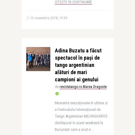
CITEȘTE ÎN CONTINUARE
12 noiembrie 2018, 19:39
Adina Buzatu a făcut
spectacol în pași de
tango argentinian
alături de mari
campioni ai genului
de
revistatango.ro Marea Dragoste
Momente senzaționale în ultima zi
a Festivalului Internațional de
Tango Argentinian MILONGUEROS
desfășurat în acest weekend la
București care a avut-o ..