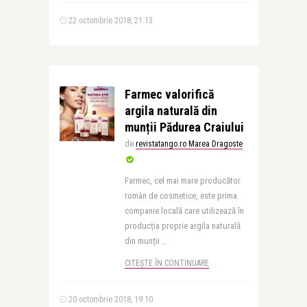
22 octombrie 2018, 21:13
Farmec valorifică
argila naturală din
munții Pădurea Craiului
de
revistatango.ro Marea Dragoste
Farmec, cel mai mare producător
român de cosmetice, este prima
companie locală care utilizează în
producția proprie argila naturală
din munții ..
CITEȘTE ÎN CONTINUARE
20 octombrie 2018, 19:10