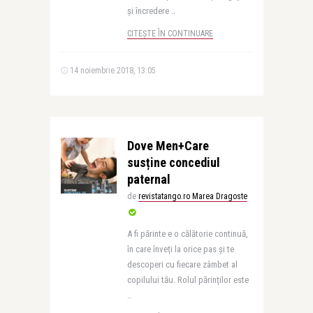
și încredere ..
CITEȘTE ÎN CONTINUARE
14 noiembrie 2018, 13:05
Dove Men+Care
susține concediul
paternal
de
revistatango.ro Marea Dragoste
A fi părinte e o călătorie continuă,
în care înveți la orice pas și te
descoperi cu fiecare zâmbet al
copilului tău. Rolul părinților este
..