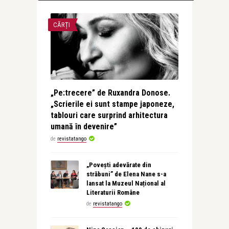
CĂRȚI
„Pe:trecere” de Ruxandra Donose.
„Scrierile ei sunt stampe japoneze,
tablouri care surprind arhitectura
umană în devenire”
de
revistatango
„Povești adevărate din
străbuni” de Elena Nane s-a
lansat la Muzeul Național al
Literaturii Române
de
revistatango