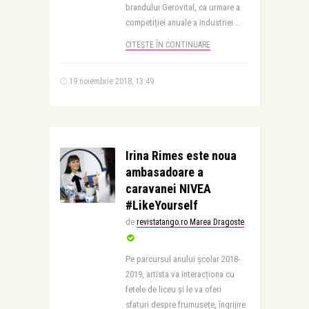
brandului Gerovital, ca urmare a
competiției anuale a industriei ..
CITEȘTE ÎN CONTINUARE
19 noiembrie 2018, 13:49
Irina Rimes este noua
ambasadoare a
caravanei NIVEA
#LikeYourself
de
revistatango.ro Marea Dragoste
Pe parcursul anului școlar 2018-
2019, artista va interacționa cu
fetele de liceu și le va oferi
sfaturi despre frumusețe, îngrijire