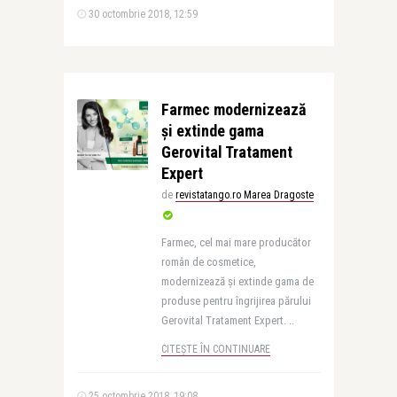
30 octombrie 2018, 12:59
Farmec modernizează
și extinde gama
Gerovital Tratament
Expert
de
revistatango.ro Marea Dragoste
Farmec, cel mai mare producător
român de cosmetice,
modernizează și extinde gama de
produse pentru îngrijirea părului
Gerovital Tratament Expert. ..
CITEȘTE ÎN CONTINUARE
25 octombrie 2018, 19:08