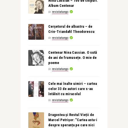
Nina Cassian – 100 de chipuri.
Album Centenar
de
revistatango
Cerșetorul de albastru – de
Crin-Triandafil Theodorescu
de
revistatango
Centenar Nina Cassian. O sută
de ani de frumusețe. O mie de
poeme
de
revistatango
Cele mai înalte uimiri – cartea
celor 33 de autori care s-au
întâlnit cu miracolul
de
revistatango
Dragostea și Restul Vieții de
Marcel Petrișor: “Cartea asta-i
despre speranța pe care nici