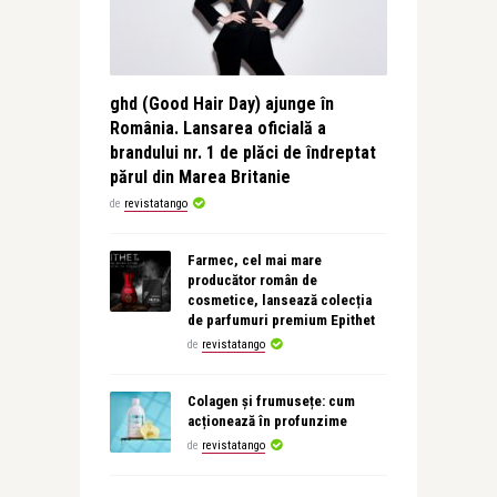
ghd (Good Hair Day) ajunge în
România. Lansarea oficială a
brandului nr. 1 de plăci de îndreptat
părul din Marea Britanie
de
revistatango
Farmec, cel mai mare
producător român de
cosmetice, lansează colecția
de parfumuri premium Epithet
de
revistatango
Colagen și frumusețe: cum
acționează în profunzime
de
revistatango