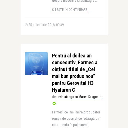
despre meseriile și abilitățile ..
CITEȘTE ÎN CONTINUARE
25 noiembrie 2018, 09:39
Pentru al doilea an
consecutiv, Farmec a
obținut titlul de „Cel
mai bun produs nou”
pentru Gerovital H3
Hyaluron C
de
revistatango.ro Marea Dragoste
Farmec, cel mai mare producător
român de cosmetice, adaugă un
nou premiu în palmaresul