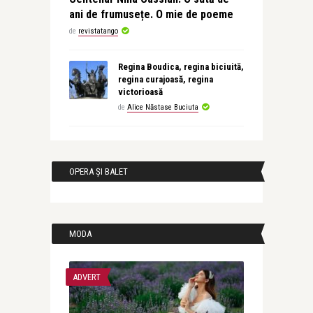
ani de frumusețe. O mie de poeme
de
revistatango
Regina Boudica, regina biciuită,
regina curajoasă, regina
victorioasă
de
Alice Năstase Buciuta
OPERA ȘI BALET
MODA
ADVERT