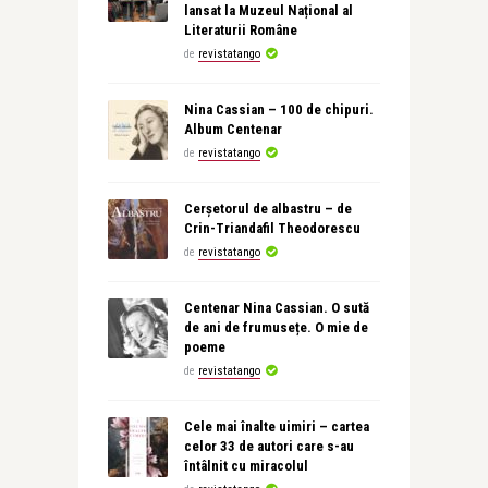
lansat la Muzeul Național al
Literaturii Române
de
revistatango
Nina Cassian – 100 de chipuri.
Album Centenar
de
revistatango
Cerșetorul de albastru – de
Crin-Triandafil Theodorescu
de
revistatango
Centenar Nina Cassian. O sută
de ani de frumusețe. O mie de
poeme
de
revistatango
Cele mai înalte uimiri – cartea
celor 33 de autori care s-au
întâlnit cu miracolul