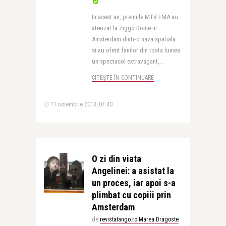
In acest an, premiile MTV EMA au
aterizat la Ziggo Dome in
Amsterdam dintr-o nava spatiala
si au oferit fanilor din toata lumea
un spectacol extravagant, ..
CITEȘTE ÎN CONTINUARE
11 noiembrie 2013, 07:40
O zi din viata
Angelinei: a asistat la
un proces, iar apoi s-a
plimbat cu copiii prin
Amsterdam
de
revistatango.ro Marea Dragoste