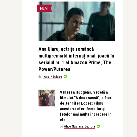
FILM
Ana Ularu, actrița româncă
multipremiată internațional, joacă în
serialul nr. 1 al Amazon Prime, The
Power/Puterea
de
Ilona Năstase
Vanessa Hudgens, vedetă a
filmului “A doua șansă”, alături
de Jennifer Lopez: Filmul
acesta va oferi femeilor și
fetelor mai multă încredere în
ele
de
Alice Năstase Buciuta