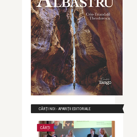
CĂRȚI NOI - APARIȚII EDITORIALE
CĂRȚI