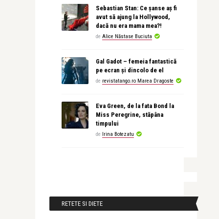
Sebastian Stan: Ce șanse aș fi
avut să ajung la Hollywood,
dacă nu era mama mea?!
de
Alice Năstase Buciuta
Gal Gadot – femeia fantastică
pe ecran și dincolo de el
de
revistatango.ro Marea Dragoste
Eva Green, de la fata Bond la
Miss Peregrine, stăpâna
timpului
de
Irina Botezatu
RETETE SI DIETE