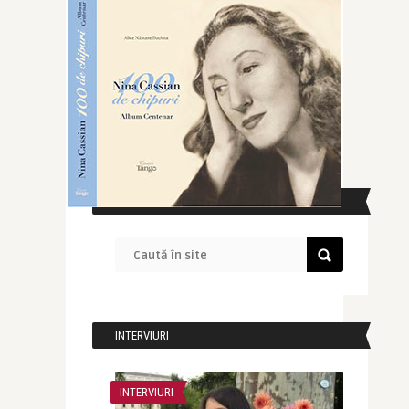
CAUTĂ ÎN SITE
INTERVIURI
INTERVIURI