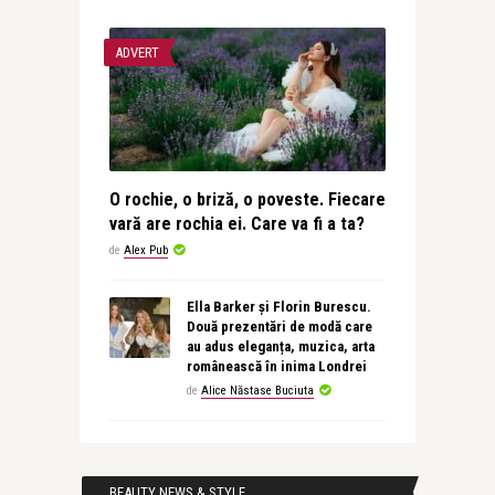
ADVERT
O rochie, o briză, o poveste. Fiecare
vară are rochia ei. Care va fi a ta?
de
Alex Pub
Ella Barker și Florin Burescu.
Două prezentări de modă care
au adus eleganța, muzica, arta
românească în inima Londrei
de
Alice Năstase Buciuta
BEAUTY NEWS & STYLE