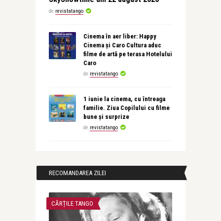
de
revistatango
Cinema în aer liber: Happy
Cinema și Caro Cultura aduc
filme de artă pe terasa Hotelului
Caro
de
revistatango
1 iunie la cinema, cu întreaga
familie. Ziua Copilului cu filme
bune și surprize
de
revistatango
RECOMANDAREA ZILEI
CĂRȚILE TANGO