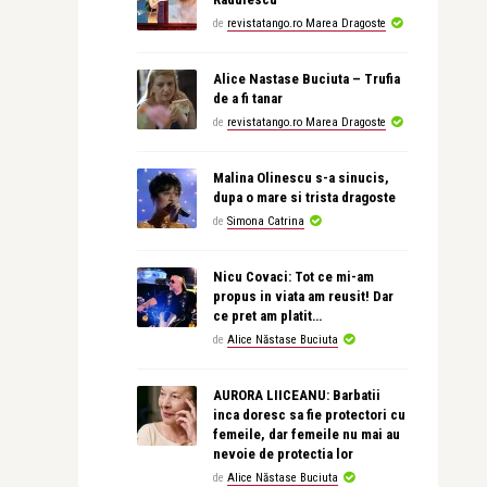
de
revistatango.ro Marea Dragoste
Alice Nastase Buciuta – Trufia
de a fi tanar
de
revistatango.ro Marea Dragoste
Malina Olinescu s-a sinucis,
dupa o mare si trista dragoste
de
Simona Catrina
Nicu Covaci: Tot ce mi-am
propus in viata am reusit! Dar
ce pret am platit…
de
Alice Năstase Buciuta
AURORA LIICEANU: Barbatii
inca doresc sa fie protectori cu
femeile, dar femeile nu mai au
nevoie de protectia lor
de
Alice Năstase Buciuta