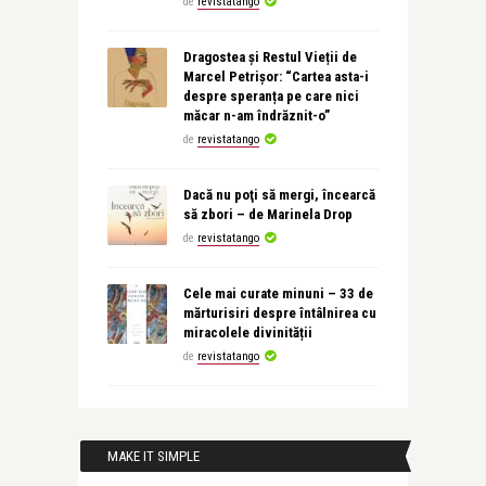
de
revistatango
Dragostea și Restul Vieții de
Marcel Petrișor: “Cartea asta-i
despre speranța pe care nici
măcar n-am îndrăznit-o”
de
revistatango
Dacă nu poţi să mergi, încearcă
să zbori – de Marinela Drop
de
revistatango
Cele mai curate minuni – 33 de
mărturisiri despre întâlnirea cu
miracolele divinității
de
revistatango
MAKE IT SIMPLE