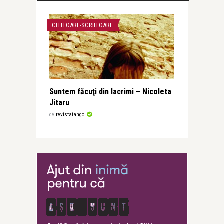
CITITOARE-SCRIITOARE
Suntem făcuţi din lacrimi – Nicoleta
Jitaru
de
revistatango