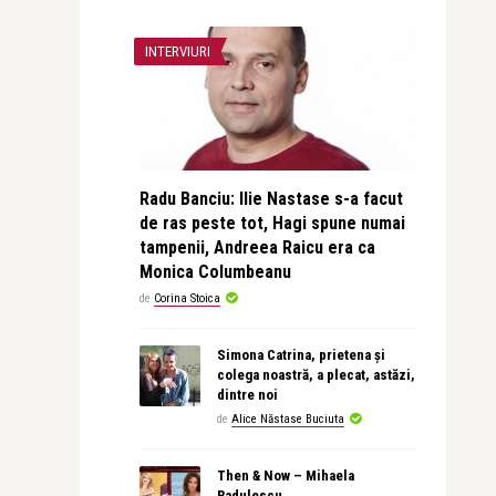
INTERVIURI
Radu Banciu: Ilie Nastase s-a facut
de ras peste tot, Hagi spune numai
tampenii, Andreea Raicu era ca
Monica Columbeanu
de
Corina Stoica
Simona Catrina, prietena și
colega noastră, a plecat, astăzi,
dintre noi
de
Alice Năstase Buciuta
Then & Now – Mihaela
Radulescu