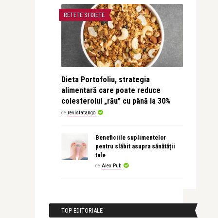
RETETE SI DIETE
Dieta Portofoliu, strategia
alimentară care poate reduce
colesterolul „rău” cu până la 30%
de
revistatango
Beneficiile suplimentelor
pentru slăbit asupra sănătății
tale
de
Alex Pub
TOP EDITORIALE