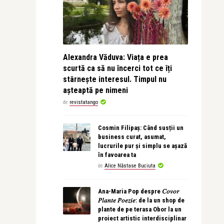
Alexandra Văduva: Viața e prea
scurtă ca să nu încerci tot ce îți
stârnește interesul. Timpul nu
așteaptă pe nimeni
de
revistatango
Cosmin Filipaș: Când susții un
business curat, asumat,
lucrurile pur și simplu se așază
în favoarea ta
de
Alice Năstase Buciuta
Ana-Maria Pop despre 𝐶𝑜𝑣𝑜𝑟
𝑃𝑙𝑎𝑛𝑡𝑒 𝑃𝑜𝑒𝑧𝑖𝑒: de la un shop de
plante de pe terasa Obor la un
proiect artistic interdisciplinar