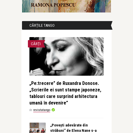
CĂRȚILE TANGO
CĂRȚI
„Pe:trecere” de Ruxandra Donose.
„Scrierile ei sunt stampe japoneze,
tablouri care surprind arhitectura
umană în devenire”
de
revistatango
„Povești adevărate din
străbuni” de Elena Nane s-a