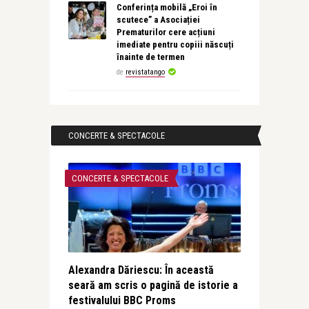
Conferința mobilă „Eroi în
scutece” a Asociației
Prematurilor cere acțiuni
imediate pentru copiii născuți
înainte de termen
de
revistatango
CONCERTE & SPECTACOLE
CONCERTE & SPECTACOLE
Alexandra Dăriescu: În această
seară am scris o pagină de istorie a
festivalului BBC Proms