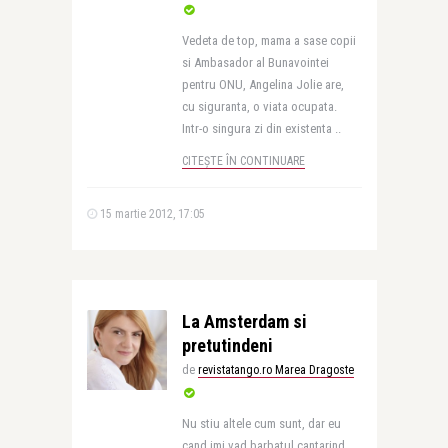
Vedeta de top, mama a sase copii
si Ambasador al Bunavointei
pentru ONU, Angelina Jolie are,
cu siguranta, o viata ocupata.
Intr-o singura zi din existenta ..
CITEȘTE ÎN CONTINUARE
15 martie 2012, 17:05
La Amsterdam si
pretutindeni
de
revistatango.ro Marea Dragoste
Nu stiu altele cum sunt, dar eu
cand imi vad barbatul cantarind