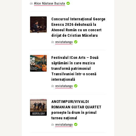
de
Alice Năstase Buciuta
Concursul Internațional George
Enescu 2026 debutează la
Ateneul Român cu un concert
dirijat de Cristian Măcelaru
de
revistatango
Festivalul ICon Arts – Două
săptămâni în care muzica
transformă patrimoniul
Transilvaniei într-o scenă
internațională
de
revistatango
ANOTIMPURI/VIVALDI
ROMANIAN GUITAR QUARTET
pornește la drum în primul
turneu național
de
revistatango