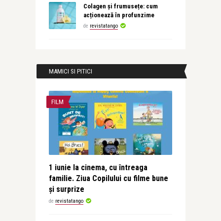
Colagen și frumusețe: cum
acționează în profunzime
de
revistatango
MAMICI SI PITICI
FILM
1 iunie la cinema, cu întreaga
familie. Ziua Copilului cu filme bune
și surprize
de
revistatango