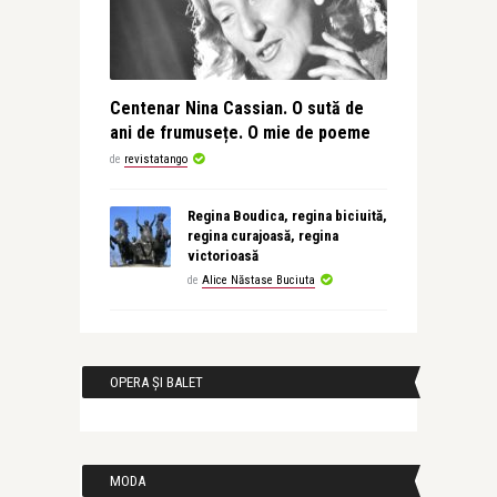
Centenar Nina Cassian. O sută de
ani de frumusețe. O mie de poeme
de
revistatango
Regina Boudica, regina biciuită,
regina curajoasă, regina
victorioasă
de
Alice Năstase Buciuta
OPERA ȘI BALET
MODA