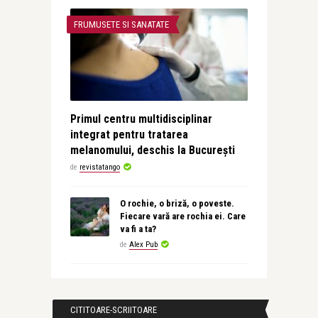
FRUMUSETE SI SANATATE
Primul centru multidisciplinar
integrat pentru tratarea
melanomului, deschis la București
de
revistatango
O rochie, o briză, o poveste.
Fiecare vară are rochia ei. Care
va fi a ta?
de
Alex Pub
CITITOARE-SCRIITOARE