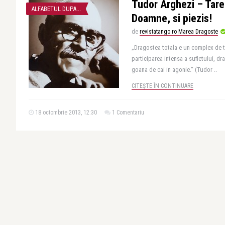
Tudor Arghezi – Tare
ALFABETUL DUPA...
Doamne, si piezis!
de
revistatango.ro Marea Dragoste
„Dragostea totala e un complex de tr
participarea intensa a sufletului, dr
goana de cai in agonie.“ (Tudor ..
CITEȘTE ÎN CONTINUARE
18 octombrie 2013, 12:30
1 Comentariu