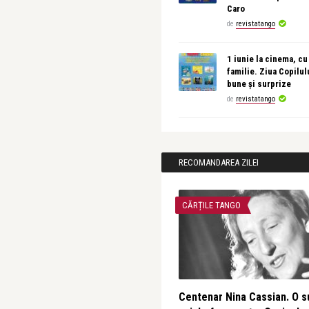
Caro
de
revistatango
1 iunie la cinema, cu
familie. Ziua Copilul
bune și surprize
de
revistatango
RECOMANDAREA ZILEI
CĂRȚILE TANGO
Centenar Nina Cassian. O s