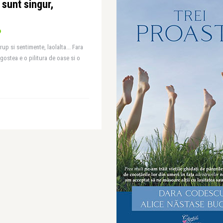
 sunt singur,
up si sentimente, laolalta... Fara
agostea e o pilitura de oase si o