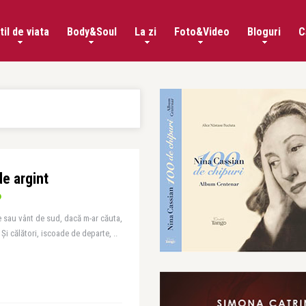
til de viata
Body&Soul
La zi
Foto&Video
Bloguri
C
de argint
 sau vânt de sud, dacă m-ar căuta,
 Și călători, iscoade de departe, ..