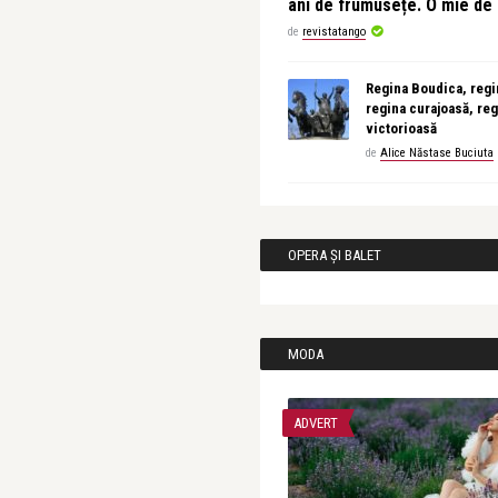
ani de frumusețe. O mie d
de
revistatango
Regina Boudica, regin
regina curajoasă, reg
victorioasă
de
Alice Năstase Buciuta
OPERA ȘI BALET
MODA
ADVERT