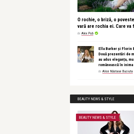
O rochie, o briză, o povest
vară are rochia ei. Care va f
de
Alex Pub
Ella Barker și Florin
Două prezentări de 
au adus eleganța, muz
românească în inima
de
Alice Năstase Buciuta
BEAUTY NEWS & STYLE
BEAUTY NEWS & STYLE