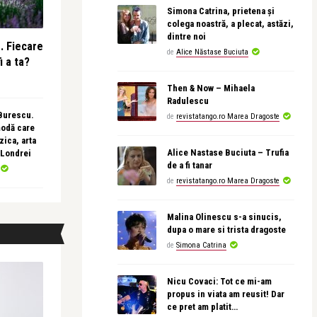
Simona Catrina, prietena și
colega noastră, a plecat, astăzi,
dintre noi
e. Fiecare
de
Alice Năstase Buciuta
i a ta?
Then & Now – Mihaela
Radulescu
 Burescu.
de
revistatango.ro Marea Dragoste
modă care
ica, arta
Alice Nastase Buciuta – Trufia
 Londrei
de a fi tanar
de
revistatango.ro Marea Dragoste
Malina Olinescu s-a sinucis,
dupa o mare si trista dragoste
de
Simona Catrina
Nicu Covaci: Tot ce mi-am
propus in viata am reusit! Dar
ce pret am platit…