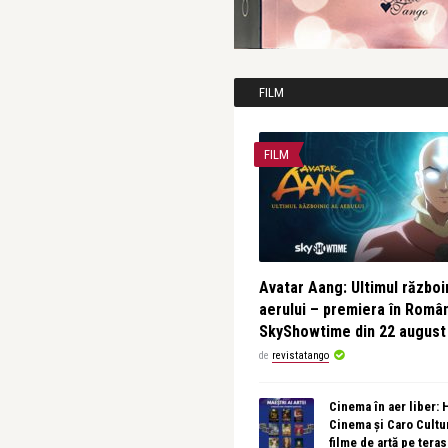
FILM
FILM
Avatar Aang: Ultimul războin
aerului – premiera în Româ
SkyShowtime din 22 august
de
revistatango
Cinema în aer liber:
Cinema și Caro Cultu
filme de artă pe tera