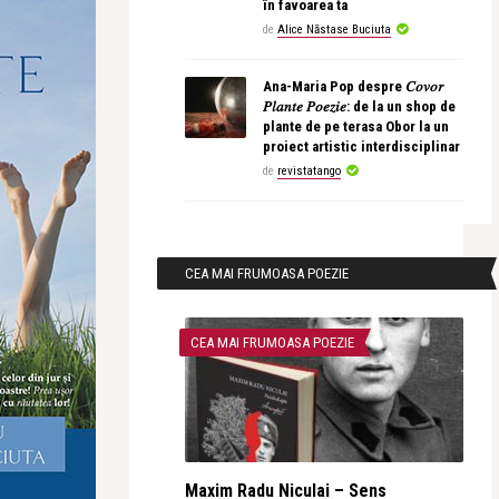
în favoarea ta
de
Alice Năstase Buciuta
Ana-Maria Pop despre 𝐶𝑜𝑣𝑜𝑟
𝑃𝑙𝑎𝑛𝑡𝑒 𝑃𝑜𝑒𝑧𝑖𝑒: de la un shop de
plante de pe terasa Obor la un
proiect artistic interdisciplinar
de
revistatango
CEA MAI FRUMOASA POEZIE
CEA MAI FRUMOASA POEZIE
Maxim Radu Niculai – Sens