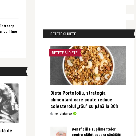
 întreaga
ui cu filme
RETETE SI DIETE
RETETE SI DIETE
Dieta Portofoliu, strategia
alimentară care poate reduce
colesterolul „rău” cu până la 30%
de
revistatango
Beneficiile suplimentelor
ută de
pentru slăbit asupra sănătății