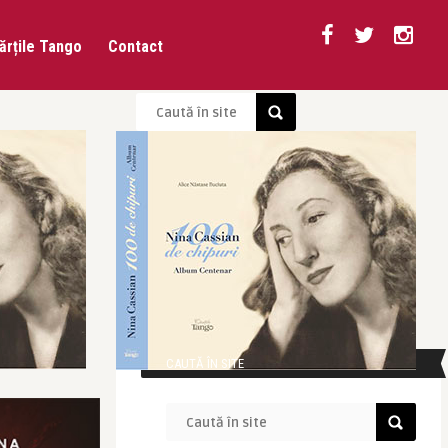
ărțile Tango
Contact
CAUTĂ ÎN SITE