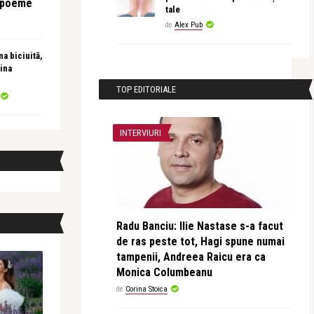
e poeme
tale
de
Alex Pub
a biciuită,
ina
TOP EDITORIALE
INTERVIURI
Radu Banciu: Ilie Nastase s-a facut
de ras peste tot, Hagi spune numai
tampenii, Andreea Raicu era ca
Monica Columbeanu
de
Corina Stoica