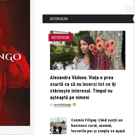
INTERVIURI
INTERVIURI
Alexandra Văduva: Viața e prea
scurtă ca să nu încerci tot ce îți
stârnește interesul. Timpul nu
așteaptă pe nimeni
de
revistatango
Cosmin Filipaș: Când susții un
business curat, asumat,
lucrurile pur și simplu se așază