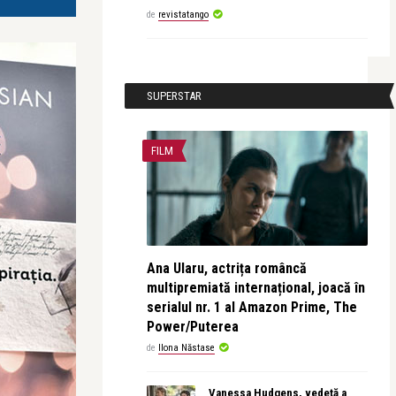
de
revistatango
SUPERSTAR
FILM
Ana Ularu, actrița româncă
multipremiată internațional, joacă în
serialul nr. 1 al Amazon Prime, The
Power/Puterea
de
Ilona Năstase
Vanessa Hudgens, vedetă a