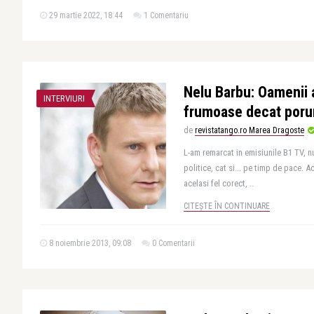
29 martie 2022, 18:44
1 Comentariu
Nelu Barbu: Oamenii a
INTERVIURI
frumoase decat poru
de
revistatango.ro Marea Dragoste
L-am remarcat in emisiunile B1 TV, nu
politice, cat si... pe timp de pace. A
acelasi fel corect, ..
CITEȘTE ÎN CONTINUARE
8 noiembrie 2013, 09:08
0 Comentarii