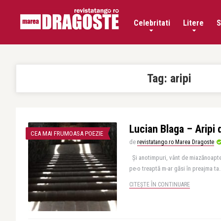
Celebritati
Litere
S
Tag:
aripi
Lucian Blaga – Aripi 
CEA MAI FRUMOASA POEZIE
de
revistatango.ro Marea Dragoste
Și anotimpuri, vânt de miazănoapte
pe-o treaptă m-ar găsi în preajma ta.
CITEȘTE ÎN CONTINUARE