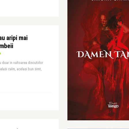
u aripi mai
mbeii
 doar in valtoarea discutiilor
celasi calm, acelasi bun simt,