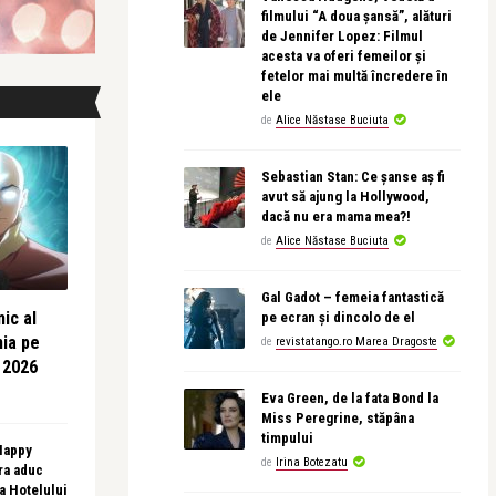
filmului “A doua șansă”, alături
de Jennifer Lopez: Filmul
acesta va oferi femeilor și
fetelor mai multă încredere în
ele
de
Alice Năstase Buciuta
Sebastian Stan: Ce șanse aș fi
avut să ajung la Hollywood,
dacă nu era mama mea?!
de
Alice Năstase Buciuta
Gal Gadot – femeia fantastică
ic al
pe ecran și dincolo de el
nia pe
de
revistatango.ro Marea Dragoste
 2026
Eva Green, de la fata Bond la
Miss Peregrine, stăpâna
timpului
 Happy
de
Irina Botezatu
ra aduc
sa Hotelului