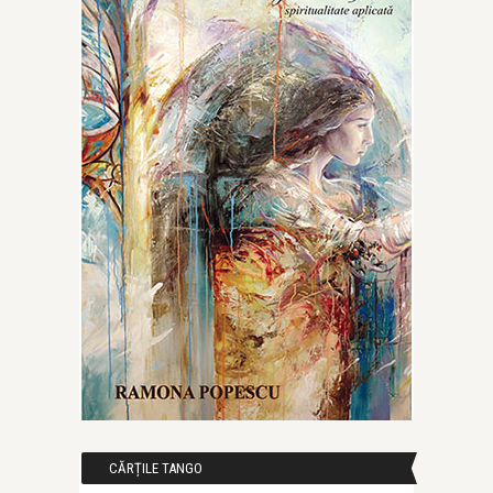
CĂRȚILE TANGO