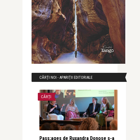
CĂRȚI NOI - APARIȚII EDITORIALE
CĂRȚI
Pass:ages de Ruxandra Donose s-a