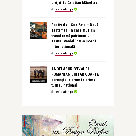
dirijat de Cristian Măcelaru
de
revistatango
Festivalul ICon Arts – Două
săptămâni în care muzica
transformă patrimoniul
Transilvaniei într-o scenă
internațională
de
revistatango
ANOTIMPURI/VIVALDI
ROMANIAN GUITAR QUARTET
pornește la drum în primul
turneu național
de
revistatango