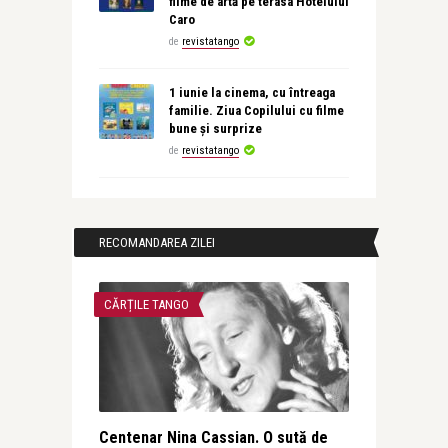
filme de artă pe terasa Hotelului
Caro
de
revistatango
1 iunie la cinema, cu întreaga
familie. Ziua Copilului cu filme
bune și surprize
de
revistatango
RECOMANDAREA ZILEI
CĂRȚILE TANGO
Centenar Nina Cassian. O sută de