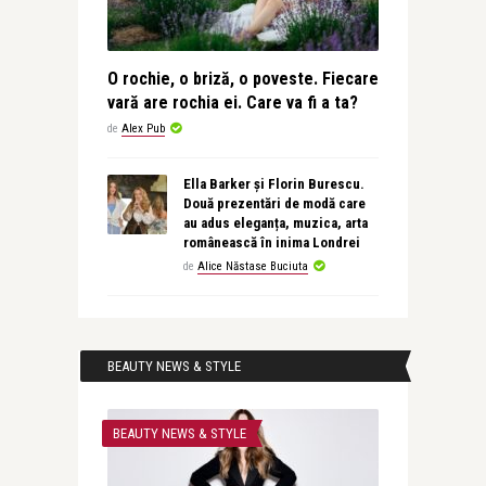
O rochie, o briză, o poveste. Fiecare
vară are rochia ei. Care va fi a ta?
de
Alex Pub
Ella Barker și Florin Burescu.
Două prezentări de modă care
au adus eleganța, muzica, arta
românească în inima Londrei
de
Alice Năstase Buciuta
BEAUTY NEWS & STYLE
BEAUTY NEWS & STYLE