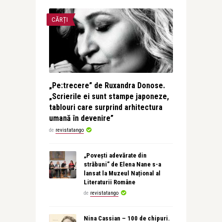
CĂRȚI
„Pe:trecere” de Ruxandra Donose.
„Scrierile ei sunt stampe japoneze,
tablouri care surprind arhitectura
umană în devenire”
de
revistatango
„Povești adevărate din
străbuni” de Elena Nane s-a
lansat la Muzeul Național al
Literaturii Române
de
revistatango
Nina Cassian – 100 de chipuri.