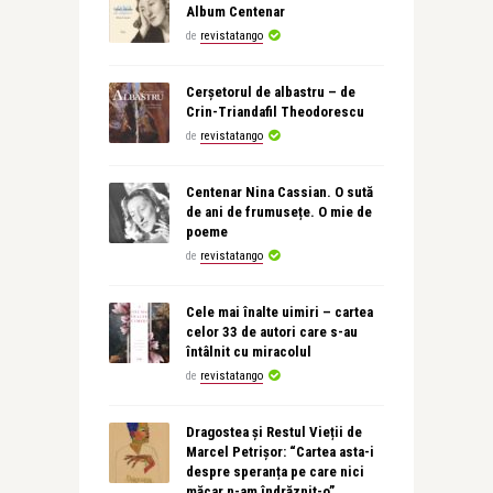
Album Centenar
de
revistatango
Cerșetorul de albastru – de
Crin-Triandafil Theodorescu
de
revistatango
Centenar Nina Cassian. O sută
de ani de frumusețe. O mie de
poeme
de
revistatango
Cele mai înalte uimiri – cartea
celor 33 de autori care s-au
întâlnit cu miracolul
de
revistatango
Dragostea și Restul Vieții de
Marcel Petrișor: “Cartea asta-i
despre speranța pe care nici
măcar n-am îndrăznit-o”