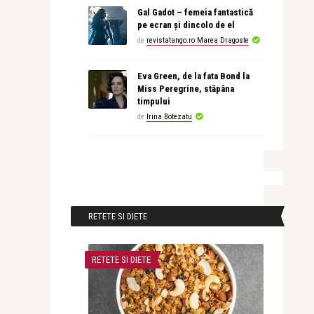
Gal Gadot – femeia fantastică
pe ecran și dincolo de el
de
revistatango.ro Marea Dragoste
Eva Green, de la fata Bond la
Miss Peregrine, stăpâna
timpului
de
Irina Botezatu
RETETE SI DIETE
RETETE SI DIETE