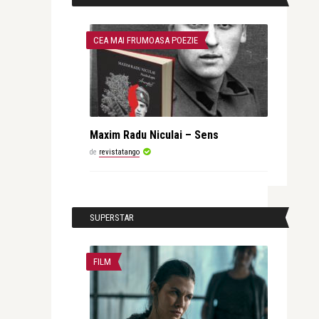
CEA MAI FRUMOASA POEZIE
Maxim Radu Niculai – Sens
de
revistatango
SUPERSTAR
FILM