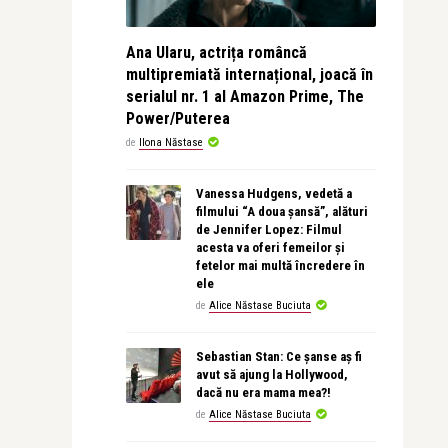
Ana Ularu, actrița româncă
multipremiată internațional, joacă în
serialul nr. 1 al Amazon Prime, The
Power/Puterea
de
Ilona Năstase
Vanessa Hudgens, vedetă a
filmului “A doua șansă”, alături
de Jennifer Lopez: Filmul
acesta va oferi femeilor și
fetelor mai multă încredere în
ele
de
Alice Năstase Buciuta
Sebastian Stan: Ce șanse aș fi
avut să ajung la Hollywood,
dacă nu era mama mea?!
de
Alice Năstase Buciuta