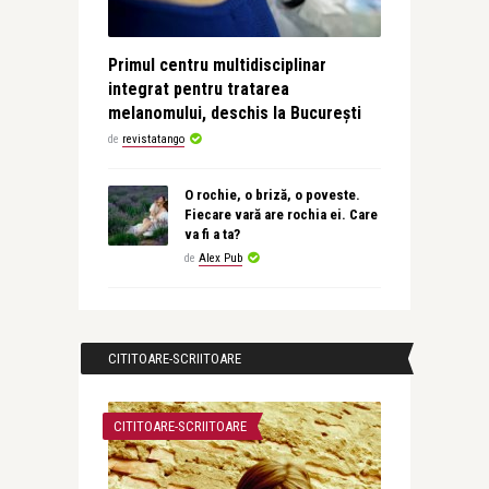
Primul centru multidisciplinar
integrat pentru tratarea
melanomului, deschis la București
de
revistatango
O rochie, o briză, o poveste.
Fiecare vară are rochia ei. Care
va fi a ta?
de
Alex Pub
CITITOARE-SCRIITOARE
CITITOARE-SCRIITOARE