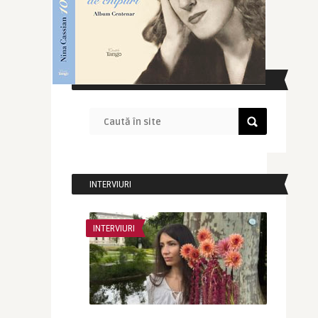
CAUTĂ ÎN SITE
INTERVIURI
INTERVIURI