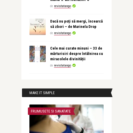
de
revistatango
Dacă nu poţi să mergi, încearcă
să zbori – de Marinela Drop
de
revistatango
Cele mai curate minuni – 33 de
mărturisiri despre întâlnirea cu
miracolele divinității
de
revistatango
MAKE IT SIMPLE
FRUMUSETE SI SANATATE