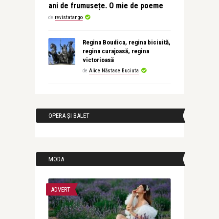
ani de frumusețe. O mie de poeme
de
revistatango
Regina Boudica, regina biciuită,
regina curajoasă, regina
victorioasă
de
Alice Năstase Buciuta
OPERA ȘI BALET
MODA
ADVERT