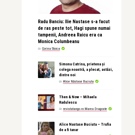
Radu Banciu: Ilie Nastase s-a facut
de ras peste tot, Hagi spune numai
tampenii, Andreea Raicu era ca
Monica Columbeanu
de
Corina Stoica
Simona Catrina, prietena și
colega noastră, a plecat, astăzi,
dintre noi
de
Alice Năstase Buciuta
Then & Now – Mihaela
Radulescu
de
revistatango.ro Marea Dragoste
Alice Nastase Buciuta – Trufia
de a fi tanar