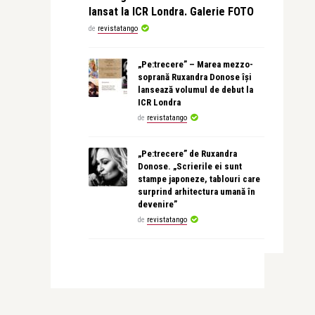
lansat la ICR Londra. Galerie FOTO
de
revistatango
„Pe:trecere” – Marea mezzo-
soprană Ruxandra Donose își
lansează volumul de debut la
ICR Londra
de
revistatango
„Pe:trecere” de Ruxandra
Donose. „Scrierile ei sunt
stampe japoneze, tablouri care
surprind arhitectura umană în
devenire”
de
revistatango