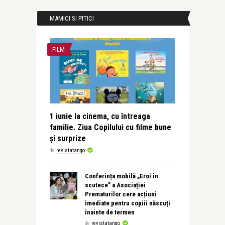
MAMICI SI PITICI
FILM
1 iunie la cinema, cu întreaga
familie. Ziua Copilului cu filme bune
și surprize
de
revistatango
Conferința mobilă „Eroi în
scutece” a Asociației
Prematurilor cere acțiuni
imediate pentru copiii născuți
înainte de termen
de
revistatango