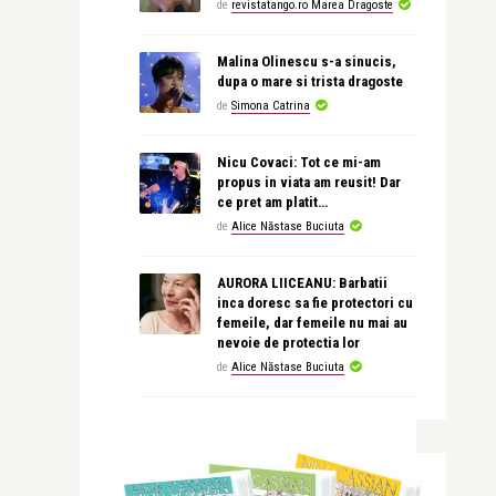
de
revistatango.ro Marea Dragoste
Malina Olinescu s-a sinucis,
dupa o mare si trista dragoste
de
Simona Catrina
Nicu Covaci: Tot ce mi-am
propus in viata am reusit! Dar
ce pret am platit…
de
Alice Năstase Buciuta
AURORA LIICEANU: Barbatii
inca doresc sa fie protectori cu
femeile, dar femeile nu mai au
nevoie de protectia lor
de
Alice Năstase Buciuta