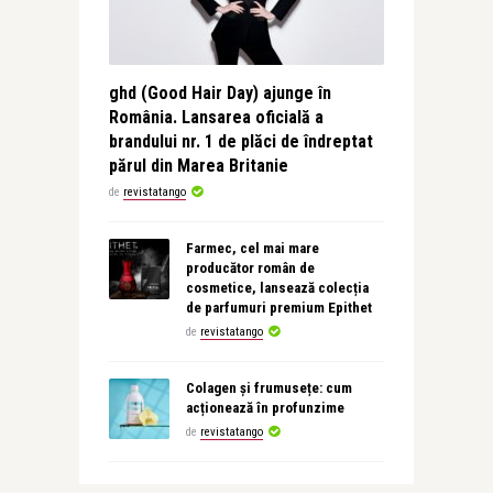
ghd (Good Hair Day) ajunge în
România. Lansarea oficială a
brandului nr. 1 de plăci de îndreptat
părul din Marea Britanie
de
revistatango
Farmec, cel mai mare
producător român de
cosmetice, lansează colecția
de parfumuri premium Epithet
de
revistatango
Colagen și frumusețe: cum
acționează în profunzime
de
revistatango