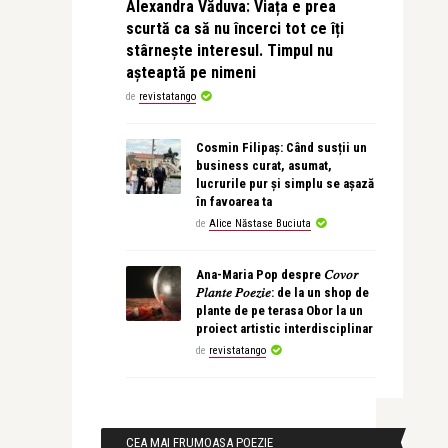
Alexandra Văduva: Viața e prea
scurtă ca să nu încerci tot ce îți
stârnește interesul. Timpul nu
așteaptă pe nimeni
de
revistatango
Cosmin Filipaș: Când susții un
business curat, asumat,
lucrurile pur și simplu se așază
în favoarea ta
de
Alice Năstase Buciuta
Ana-Maria Pop despre 𝐶𝑜𝑣𝑜𝑟
𝑃𝑙𝑎𝑛𝑡𝑒 𝑃𝑜𝑒𝑧𝑖𝑒: de la un shop de
plante de pe terasa Obor la un
proiect artistic interdisciplinar
de
revistatango
CEA MAI FRUMOASA POEZIE