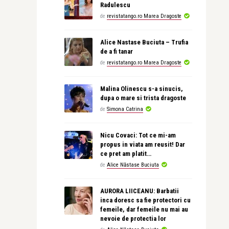
Radulescu
de
revistatango.ro Marea Dragoste
Alice Nastase Buciuta – Trufia
de a fi tanar
de
revistatango.ro Marea Dragoste
Malina Olinescu s-a sinucis,
dupa o mare si trista dragoste
de
Simona Catrina
Nicu Covaci: Tot ce mi-am
propus in viata am reusit! Dar
ce pret am platit…
de
Alice Năstase Buciuta
AURORA LIICEANU: Barbatii
inca doresc sa fie protectori cu
femeile, dar femeile nu mai au
nevoie de protectia lor