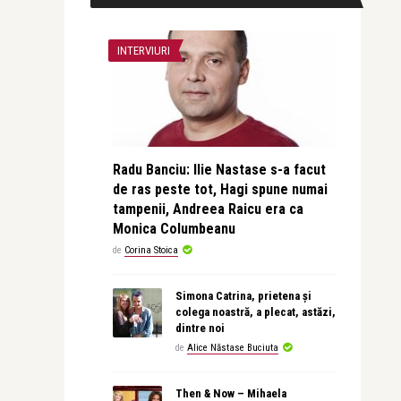
INTERVIURI
Radu Banciu: Ilie Nastase s-a facut
de ras peste tot, Hagi spune numai
tampenii, Andreea Raicu era ca
Monica Columbeanu
de
Corina Stoica
Simona Catrina, prietena și
colega noastră, a plecat, astăzi,
dintre noi
de
Alice Năstase Buciuta
Then & Now – Mihaela