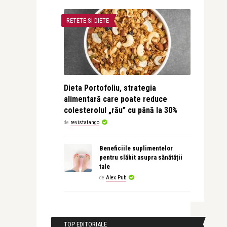
RETETE SI DIETE
Dieta Portofoliu, strategia
alimentară care poate reduce
colesterolul „rău” cu până la 30%
de
revistatango
Beneficiile suplimentelor
pentru slăbit asupra sănătății
tale
de
Alex Pub
TOP EDITORIALE