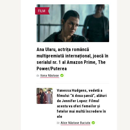
FILM
Ana Ularu, actrița româncă
multipremiată internațional, joacă în
serialul nr. 1 al Amazon Prime, The
Power/Puterea
de
Ilona Năstase
Vanessa Hudgens, vedetă a
filmului “A doua șansă”, alături
de Jennifer Lopez: Filmul
acesta va oferi femeilor și
fetelor mai multă încredere în
ele
de
Alice Năstase Buciuta