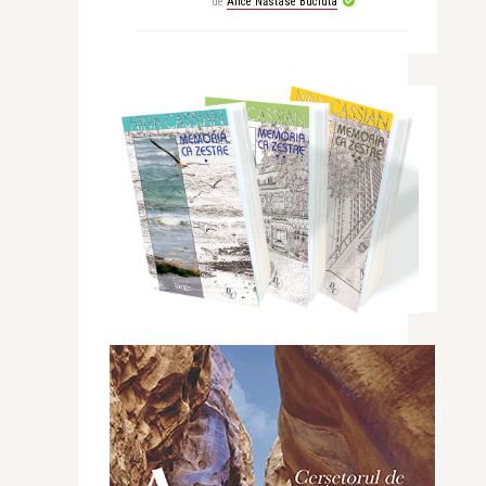
de
Alice Năstase Buciuta