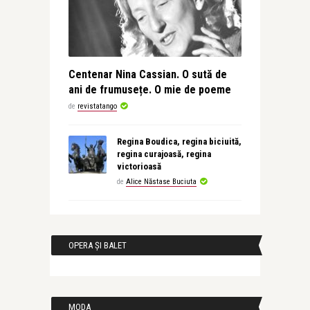
Centenar Nina Cassian. O sută de
ani de frumusețe. O mie de poeme
de
revistatango
Regina Boudica, regina biciuită,
regina curajoasă, regina
victorioasă
de
Alice Năstase Buciuta
OPERA ȘI BALET
MODA