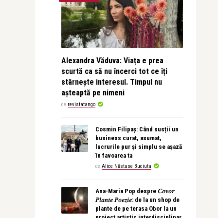
Alexandra Văduva: Viața e prea
scurtă ca să nu încerci tot ce îți
stârnește interesul. Timpul nu
așteaptă pe nimeni
de
revistatango
Cosmin Filipaș: Când susții un
business curat, asumat,
lucrurile pur și simplu se așază
în favoarea ta
de
Alice Năstase Buciuta
Ana-Maria Pop despre 𝐶𝑜𝑣𝑜𝑟
𝑃𝑙𝑎𝑛𝑡𝑒 𝑃𝑜𝑒𝑧𝑖𝑒: de la un shop de
plante de pe terasa Obor la un
proiect artistic interdisciplinar