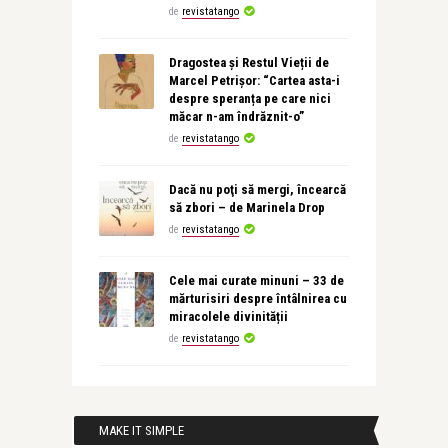
de
revistatango
Dragostea și Restul Vieții de
Marcel Petrișor: “Cartea asta-i
despre speranța pe care nici
măcar n-am îndrăznit-o”
de
revistatango
Dacă nu poţi să mergi, încearcă
să zbori – de Marinela Drop
de
revistatango
Cele mai curate minuni – 33 de
mărturisiri despre întâlnirea cu
miracolele divinității
de
revistatango
MAKE IT SIMPLE