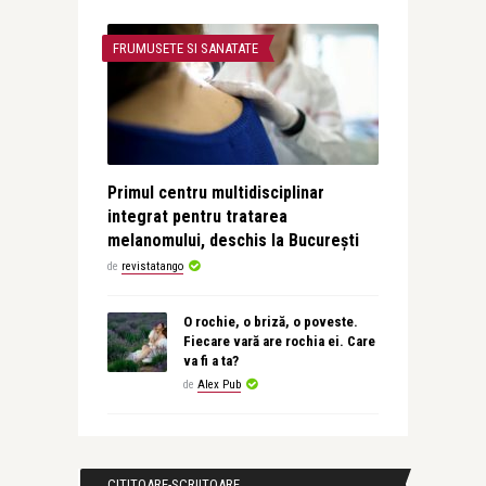
FRUMUSETE SI SANATATE
Primul centru multidisciplinar
integrat pentru tratarea
melanomului, deschis la București
de
revistatango
O rochie, o briză, o poveste.
Fiecare vară are rochia ei. Care
va fi a ta?
de
Alex Pub
CITITOARE-SCRIITOARE