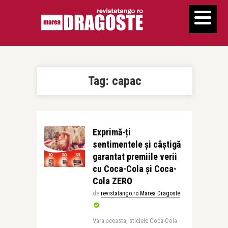
Tag:
capac
Exprimă-ți
sentimentele și câștigă
garantat premiile verii
cu Coca-Cola și Coca-
Cola ZERO
de
revistatango.ro Marea Dragoste
Vara aceasta, sticlele Coca-Cola