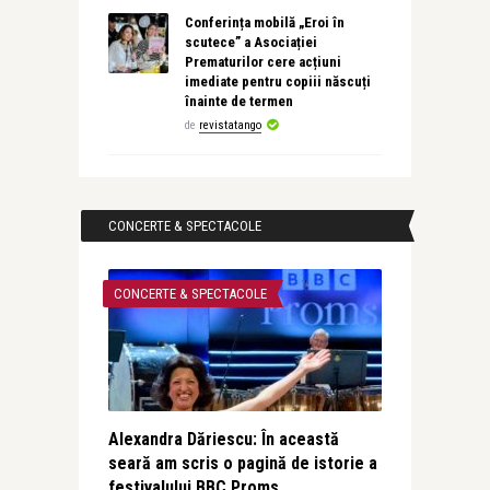
Conferința mobilă „Eroi în
scutece” a Asociației
Prematurilor cere acțiuni
imediate pentru copiii născuți
înainte de termen
de
revistatango
CONCERTE & SPECTACOLE
CONCERTE & SPECTACOLE
Alexandra Dăriescu: În această
seară am scris o pagină de istorie a
festivalului BBC Proms