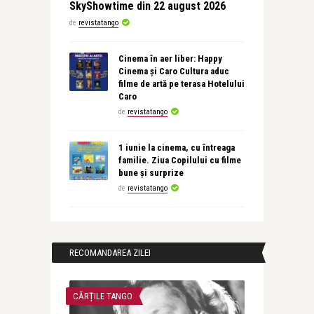
SkyShowtime din 22 august 2026
de
revistatango
Cinema în aer liber: Happy
Cinema și Caro Cultura aduc
filme de artă pe terasa Hotelului
Caro
de
revistatango
1 iunie la cinema, cu întreaga
familie. Ziua Copilului cu filme
bune și surprize
de
revistatango
RECOMANDAREA ZILEI
CĂRȚILE TANGO