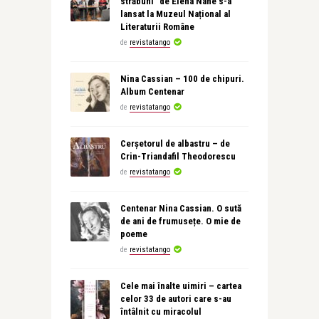
străbuni” de Elena Nane s-a
lansat la Muzeul Național al
Literaturii Române
de
revistatango
Nina Cassian – 100 de chipuri.
Album Centenar
de
revistatango
Cerșetorul de albastru – de
Crin-Triandafil Theodorescu
de
revistatango
Centenar Nina Cassian. O sută
de ani de frumusețe. O mie de
poeme
de
revistatango
Cele mai înalte uimiri – cartea
celor 33 de autori care s-au
întâlnit cu miracolul