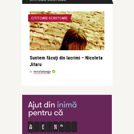
CITITOARE-SCRIITOARE
Suntem făcuţi din lacrimi – Nicoleta
Jitaru
de
revistatango