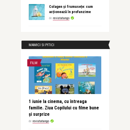
Colagen și frumusețe: cum
acționează în profunzime
de
revistatango
MAMICI SI PITICI
FILM
1 iunie la cinema, cu întreaga
familie. Ziua Copilului cu filme bune
și surprize
de
revistatango