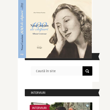
CAUTĂ ÎN SITE
INTERVIURI
INTERVIURI