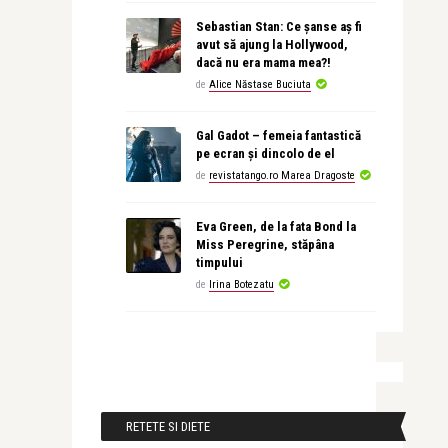
Sebastian Stan: Ce șanse aș fi
avut să ajung la Hollywood,
dacă nu era mama mea?!
de
Alice Năstase Buciuta
Gal Gadot – femeia fantastică
pe ecran și dincolo de el
de
revistatango.ro Marea Dragoste
Eva Green, de la fata Bond la
Miss Peregrine, stăpâna
timpului
de
Irina Botezatu
RETETE SI DIETE