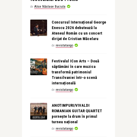
de
Alice Năstase Buciuta
Concursul Internațional George
Enescu 2026 debutează la
Ateneul Român cu un concert
dirijat de Cristian Măcelaru
de
revistatango
Festivalul ICon Arts – Două
săptămâni în care muzica
transformă patrimoniul
Transilvaniei într-o scenă
internațională
de
revistatango
ANOTIMPURI/VIVALDI
ROMANIAN GUITAR QUARTET
pornește la drum în primul
turneu național
de
revistatango