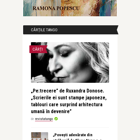
CĂRȚILE TANGO
CĂRȚI
„Pe:trecere” de Ruxandra Donose.
„Scrierile ei sunt stampe japoneze,
tablouri care surprind arhitectura
umană în devenire”
de
revistatango
„Povești adevărate din