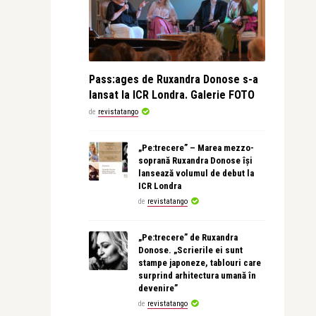
Pass:ages de Ruxandra Donose s-a
lansat la ICR Londra. Galerie FOTO
de
revistatango
„Pe:trecere” – Marea mezzo-
soprană Ruxandra Donose își
lansează volumul de debut la
ICR Londra
de
revistatango
„Pe:trecere” de Ruxandra
Donose. „Scrierile ei sunt
stampe japoneze, tablouri care
surprind arhitectura umană în
devenire”
de
revistatango