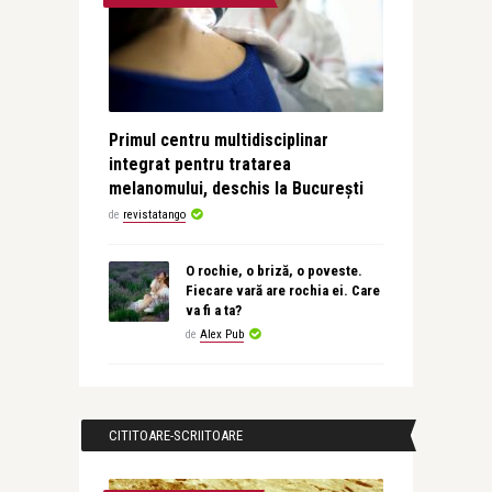
Primul centru multidisciplinar
integrat pentru tratarea
melanomului, deschis la București
de
revistatango
O rochie, o briză, o poveste.
Fiecare vară are rochia ei. Care
va fi a ta?
de
Alex Pub
CITITOARE-SCRIITOARE