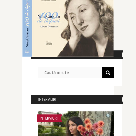
CAUTĂ ÎN SITE
INTERVIURI
INTERVIURI