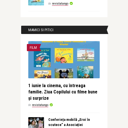
de
revistatango
MAMICI SI PITICI
FILM
1 iunie la cinema, cu întreaga
familie. Ziua Copilului cu filme bune
și surprize
de
revistatango
Conferința mobilă „Eroi în
scutece” a Asociației