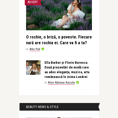
ADVERT
O rochie, o briză, o poveste. Fiecare
vară are rochia ei. Care va fi a ta?
de
Alex Pub
Ella Barker și Florin Burescu.
Două prezentări de modă care
au adus eleganța, muzica, arta
românească în inima Londrei
de
Alice Năstase Buciuta
BEAUTY NEWS & STYLE