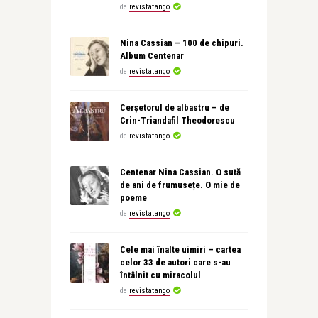
de
revistatango
Nina Cassian – 100 de chipuri.
Album Centenar
de
revistatango
Cerșetorul de albastru – de
Crin-Triandafil Theodorescu
de
revistatango
Centenar Nina Cassian. O sută
de ani de frumusețe. O mie de
poeme
de
revistatango
Cele mai înalte uimiri – cartea
celor 33 de autori care s-au
întâlnit cu miracolul
de
revistatango