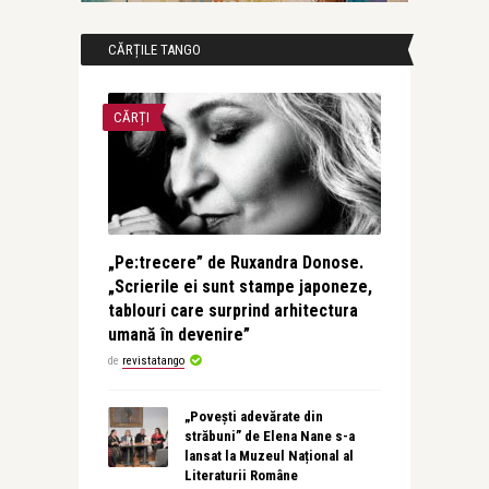
CĂRȚILE TANGO
CĂRȚI
„Pe:trecere” de Ruxandra Donose.
„Scrierile ei sunt stampe japoneze,
tablouri care surprind arhitectura
umană în devenire”
de
revistatango
„Povești adevărate din
străbuni” de Elena Nane s-a
lansat la Muzeul Național al
Literaturii Române