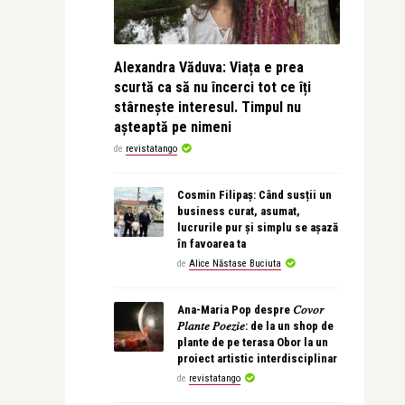
Alexandra Văduva: Viața e prea
scurtă ca să nu încerci tot ce îți
stârnește interesul. Timpul nu
așteaptă pe nimeni
de
revistatango
Cosmin Filipaș: Când susții un
business curat, asumat,
lucrurile pur și simplu se așază
în favoarea ta
de
Alice Năstase Buciuta
Ana-Maria Pop despre 𝐶𝑜𝑣𝑜𝑟
𝑃𝑙𝑎𝑛𝑡𝑒 𝑃𝑜𝑒𝑧𝑖𝑒: de la un shop de
plante de pe terasa Obor la un
proiect artistic interdisciplinar
de
revistatango