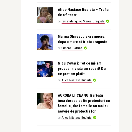
Alice Nastase Buciuta – Trufia
de a fi tanar
de
revistatango.ro Marea Dragoste
Malina Olinescu s-a sinucis,
dupa o mare si trista dragoste
de
Simona Catrina
Nicu Covaci: Tot ce mi-am
propus in viata am reusit! Dar
ce pret am platit…
de
Alice Năstase Buciuta
AURORA LIICEANU: Barbatii
inca doresc sa fie protectori cu
femeile, dar femeile nu mai au
nevoie de protectia lor
de
Alice Năstase Buciuta