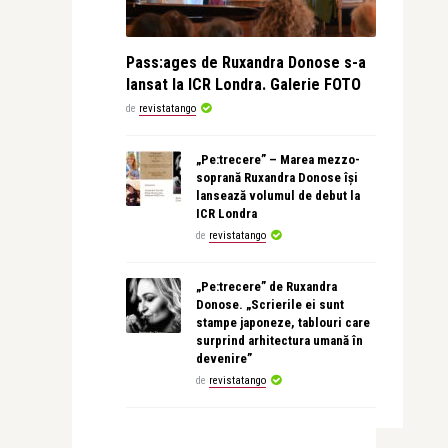
Pass:ages de Ruxandra Donose s-a
lansat la ICR Londra. Galerie FOTO
de
revistatango
„Pe:trecere” – Marea mezzo-
soprană Ruxandra Donose își
lansează volumul de debut la
ICR Londra
de
revistatango
„Pe:trecere” de Ruxandra
Donose. „Scrierile ei sunt
stampe japoneze, tablouri care
surprind arhitectura umană în
devenire”
de
revistatango