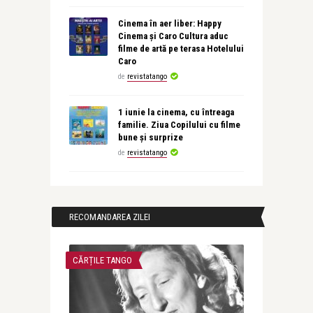
Cinema în aer liber: Happy
Cinema și Caro Cultura aduc
filme de artă pe terasa Hotelului
Caro
de
revistatango
1 iunie la cinema, cu întreaga
familie. Ziua Copilului cu filme
bune și surprize
de
revistatango
RECOMANDAREA ZILEI
CĂRȚILE TANGO