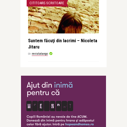
CITITOARE-SCRIITOARE
Suntem făcuţi din lacrimi – Nicoleta
Jitaru
de
revistatango