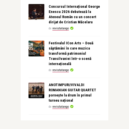
Concursul Internațional George
Enescu 2026 debutează la
Ateneul Român cu un concert
dirijat de Cristian Măcelaru
de
revistatango
Festivalul ICon Arts – Două
săptămâni în care muzica
transformă patrimoniul
Transilvaniei într-o scenă
internațională
de
revistatango
ANOTIMPURI/VIVALDI
ROMANIAN GUITAR QUARTET
pornește la drum în primul
turneu național
de
revistatango