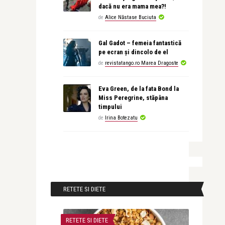
dacă nu era mama mea?!
de
Alice Năstase Buciuta
Gal Gadot – femeia fantastică
pe ecran și dincolo de el
de
revistatango.ro Marea Dragoste
Eva Green, de la fata Bond la
Miss Peregrine, stăpâna
timpului
de
Irina Botezatu
RETETE SI DIETE
RETETE SI DIETE