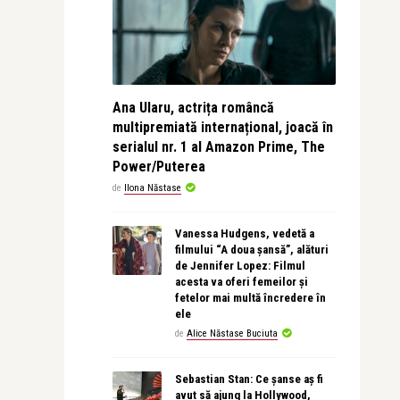
Ana Ularu, actrița româncă
multipremiată internațional, joacă în
serialul nr. 1 al Amazon Prime, The
Power/Puterea
de
Ilona Năstase
Vanessa Hudgens, vedetă a
filmului “A doua șansă”, alături
de Jennifer Lopez: Filmul
acesta va oferi femeilor și
fetelor mai multă încredere în
ele
de
Alice Năstase Buciuta
Sebastian Stan: Ce șanse aș fi
avut să ajung la Hollywood,