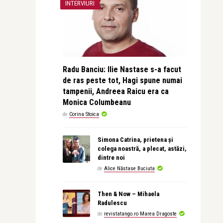
INTERVIURI
Radu Banciu: Ilie Nastase s-a facut
de ras peste tot, Hagi spune numai
tampenii, Andreea Raicu era ca
Monica Columbeanu
de
Corina Stoica
Simona Catrina, prietena și
colega noastră, a plecat, astăzi,
dintre noi
de
Alice Năstase Buciuta
Then & Now – Mihaela
Radulescu
de
revistatango.ro Marea Dragoste