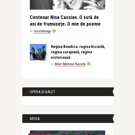
Centenar Nina Cassian. O sută de
ani de frumusețe. O mie de poeme
de
revistatango
Regina Boudica, regina biciuită,
regina curajoasă, regina
victorioasă
de
Alice Năstase Buciuta
OPERA ȘI BALET
MODA