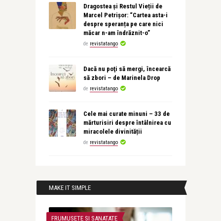
Dragostea și Restul Vieții de
Marcel Petrișor: “Cartea asta-i
despre speranța pe care nici
măcar n-am îndrăznit-o”
de
revistatango
Dacă nu poţi să mergi, încearcă
să zbori – de Marinela Drop
de
revistatango
Cele mai curate minuni – 33 de
mărturisiri despre întâlnirea cu
miracolele divinității
de
revistatango
MAKE IT SIMPLE
FRUMUSETE SI SANATATE