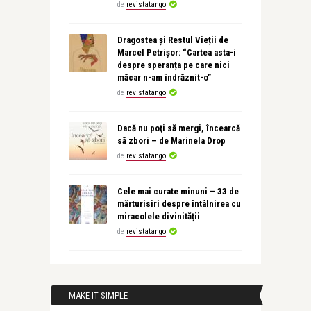
de
revistatango
Dragostea și Restul Vieții de
Marcel Petrișor: “Cartea asta-i
despre speranța pe care nici
măcar n-am îndrăznit-o”
de
revistatango
Dacă nu poţi să mergi, încearcă
să zbori – de Marinela Drop
de
revistatango
Cele mai curate minuni – 33 de
mărturisiri despre întâlnirea cu
miracolele divinității
de
revistatango
MAKE IT SIMPLE