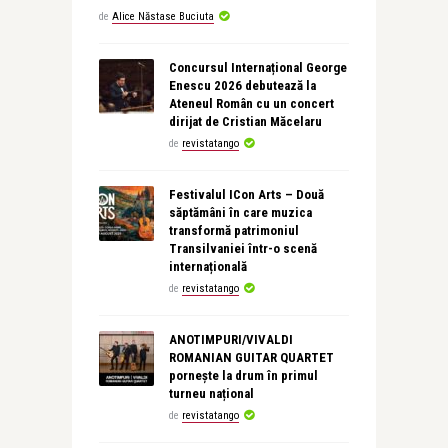
de
Alice Năstase Buciuta
Concursul Internațional George
Enescu 2026 debutează la
Ateneul Român cu un concert
dirijat de Cristian Măcelaru
de
revistatango
Festivalul ICon Arts – Două
săptămâni în care muzica
transformă patrimoniul
Transilvaniei într-o scenă
internațională
de
revistatango
ANOTIMPURI/VIVALDI
ROMANIAN GUITAR QUARTET
pornește la drum în primul
turneu național
de
revistatango