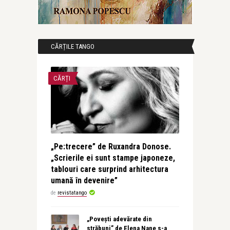
CĂRȚILE TANGO
CĂRȚI
„Pe:trecere” de Ruxandra Donose.
„Scrierile ei sunt stampe japoneze,
tablouri care surprind arhitectura
umană în devenire”
de
revistatango
„Povești adevărate din
străbuni” de Elena Nane s-a