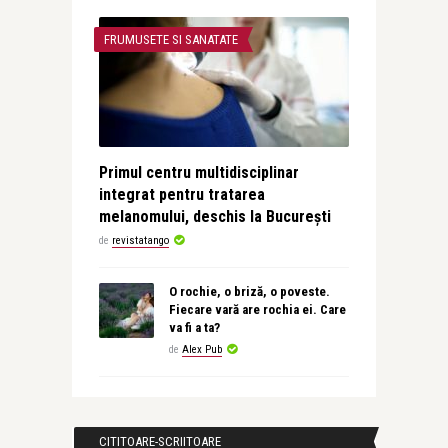
FRUMUSETE SI SANATATE
Primul centru multidisciplinar
integrat pentru tratarea
melanomului, deschis la București
de
revistatango
O rochie, o briză, o poveste.
Fiecare vară are rochia ei. Care
va fi a ta?
de
Alex Pub
CITITOARE-SCRIITOARE