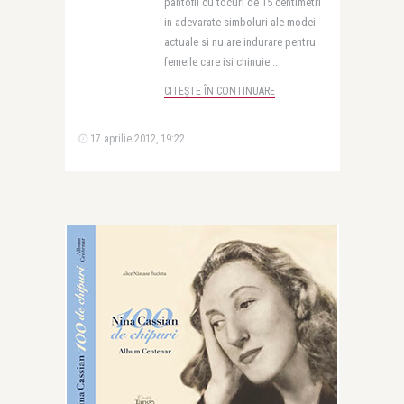
pantofii cu tocuri de 15 centimetri
in adevarate simboluri ale modei
actuale si nu are indurare pentru
femeile care isi chinuie ..
CITEȘTE ÎN CONTINUARE
17 aprilie 2012, 19:22