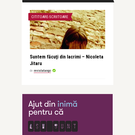
CITITOARE-SCRIITOARE
Suntem făcuţi din lacrimi – Nicoleta
Jitaru
de
revistatango