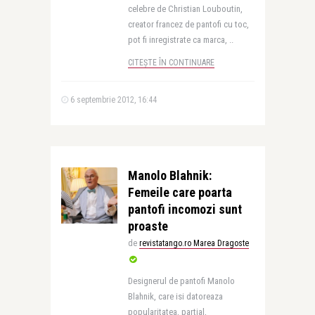
celebre de Christian Louboutin,
creator francez de pantofi cu toc,
pot fi inregistrate ca marca, ..
CITEȘTE ÎN CONTINUARE
6 septembrie 2012, 16:44
Manolo Blahnik:
Femeile care poarta
pantofi incomozi sunt
proaste
de
revistatango.ro Marea Dragoste
Designerul de pantofi Manolo
Blahnik, care isi datoreaza
popularitatea, partial,