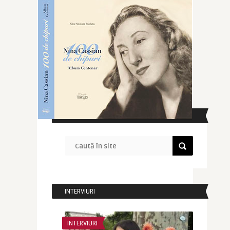
CAUTĂ ÎN SITE
INTERVIURI
INTERVIURI