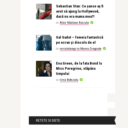
Sebastian Stan: Ce șanse aș fi
avut să ajung la Hollywood,
dacă nu era mama mea?!
de
Alice Năstase Buciuta
Gal Gadot – femeia fantastică
pe ecran și dincolo de el
de
revistatango.ro Marea Dragoste
Eva Green, de la fata Bond la
Miss Peregrine, stăpâna
timpului
de
Irina Botezatu
RETETE SI DIETE