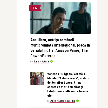
FILM
Ana Ularu, actrița româncă
multipremiată internațional, joacă în
serialul nr. 1 al Amazon Prime, The
Power/Puterea
de
Ilona Năstase
Vanessa Hudgens, vedetă a
filmului “A doua șansă”, alături
de Jennifer Lopez: Filmul
acesta va oferi femeilor și
fetelor mai multă încredere în
ele
de
Alice Năstase Buciuta