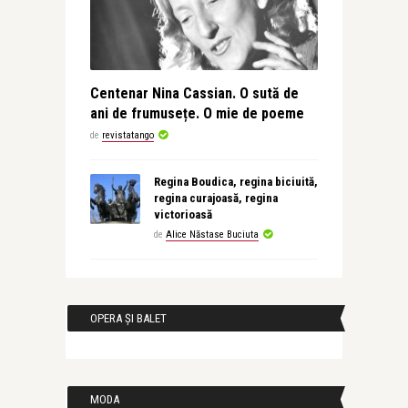
Centenar Nina Cassian. O sută de
ani de frumusețe. O mie de poeme
de
revistatango
Regina Boudica, regina biciuită,
regina curajoasă, regina
victorioasă
de
Alice Năstase Buciuta
OPERA ȘI BALET
MODA