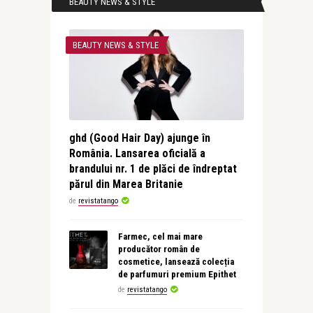
BEAUTY NEWS & STYLE
BEAUTY NEWS & STYLE
ghd (Good Hair Day) ajunge în
România. Lansarea oficială a
brandului nr. 1 de plăci de îndreptat
părul din Marea Britanie
de
revistatango
Farmec, cel mai mare
producător român de
cosmetice, lansează colecția
de parfumuri premium Epithet
de
revistatango