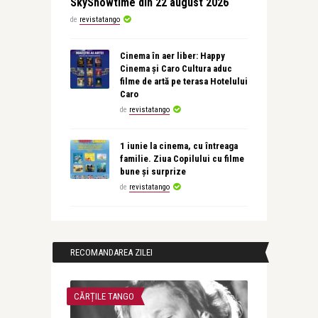
SkyShowtime din 22 august 2026
de
revistatango
Cinema în aer liber: Happy
Cinema și Caro Cultura aduc
filme de artă pe terasa Hotelului
Caro
de
revistatango
1 iunie la cinema, cu întreaga
familie. Ziua Copilului cu filme
bune și surprize
de
revistatango
RECOMANDAREA ZILEI
CĂRȚILE TANGO