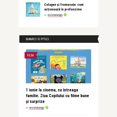
Colagen și frumusețe: cum
acționează în profunzime
de
revistatango
MAMICI SI PITICI
FILM
1 iunie la cinema, cu întreaga
familie. Ziua Copilului cu filme bune
și surprize
de
revistatango