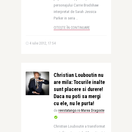
personajului Carrie Bradshaw
interpretat de Sarah Jessica
Parker in seria ..
CITEȘTE ÎN CONTINUARE
4 iulie 2012, 17:54
Christian Louboutin nu
are mila: Tocurile inalte
sunt placere si durere!
Daca nu poti sa mergi
cu ele, nu le purta!
de
revistatango.ro Marea Dragoste
Christian Louboutin a transformat