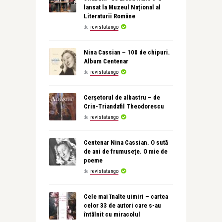
lansat la Muzeul Național al
Literaturii Române
de
revistatango
Nina Cassian – 100 de chipuri.
Album Centenar
de
revistatango
Cerșetorul de albastru – de
Crin-Triandafil Theodorescu
de
revistatango
Centenar Nina Cassian. O sută
de ani de frumusețe. O mie de
poeme
de
revistatango
Cele mai înalte uimiri – cartea
celor 33 de autori care s-au
întâlnit cu miracolul