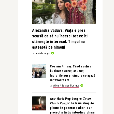
Alexandra Văduva: Viața e prea
scurtă ca să nu încerci tot ce îți
stârnește interesul. Timpul nu
așteaptă pe nimeni
de
revistatango
Cosmin Filipaș: Când susții un
business curat, asumat,
lucrurile pur și simplu se așază
în favoarea ta
de
Alice Năstase Buciuta
Ana-Maria Pop despre 𝐶𝑜𝑣𝑜𝑟
𝑃𝑙𝑎𝑛𝑡𝑒 𝑃𝑜𝑒𝑧𝑖𝑒: de la un shop de
plante de pe terasa Obor la un
proiect artistic interdisciplinar