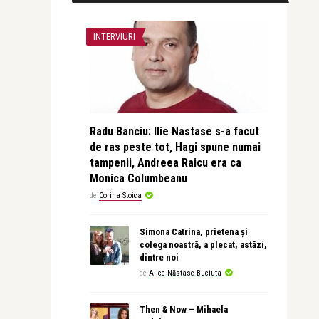
INTERVIURI
Radu Banciu: Ilie Nastase s-a facut
de ras peste tot, Hagi spune numai
tampenii, Andreea Raicu era ca
Monica Columbeanu
de
Corina Stoica
Simona Catrina, prietena și
colega noastră, a plecat, astăzi,
dintre noi
de
Alice Năstase Buciuta
Then & Now – Mihaela