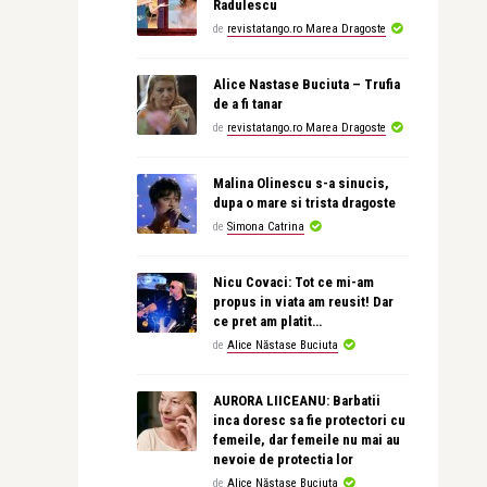
Radulescu
de
revistatango.ro Marea Dragoste
Alice Nastase Buciuta – Trufia
de a fi tanar
de
revistatango.ro Marea Dragoste
Malina Olinescu s-a sinucis,
dupa o mare si trista dragoste
de
Simona Catrina
Nicu Covaci: Tot ce mi-am
propus in viata am reusit! Dar
ce pret am platit…
de
Alice Năstase Buciuta
AURORA LIICEANU: Barbatii
inca doresc sa fie protectori cu
femeile, dar femeile nu mai au
nevoie de protectia lor
de
Alice Năstase Buciuta