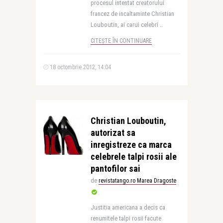
procesul intentat creatorului
francez de incaltaminte Christian
Louboutin, ai carui celebri ..
CITEȘTE ÎN CONTINUARE
18 octombrie 2012, 14:04
Christian Louboutin,
autorizat sa
inregistreze ca marca
celebrele talpi rosii ale
pantofilor sai
de
revistatango.ro Marea Dragoste
Justitia americana a decis ca
renumitele talpi rosii facute