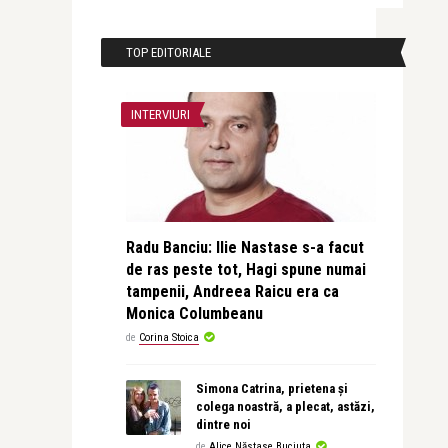
TOP EDITORIALE
INTERVIURI
Radu Banciu: Ilie Nastase s-a facut
de ras peste tot, Hagi spune numai
tampenii, Andreea Raicu era ca
Monica Columbeanu
de
Corina Stoica
Simona Catrina, prietena și
colega noastră, a plecat, astăzi,
dintre noi
de
Alice Năstase Buciuta