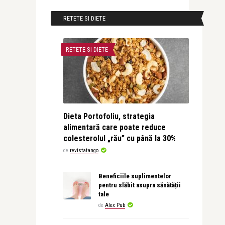
RETETE SI DIETE
RETETE SI DIETE
Dieta Portofoliu, strategia
alimentară care poate reduce
colesterolul „rău” cu până la 30%
de
revistatango
Beneficiile suplimentelor
pentru slăbit asupra sănătății
tale
de
Alex Pub