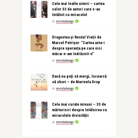
Cele mai înalte uimiri – cartea
celor 33 de autori care s-au
întâlnit cu miracolul
de
revistatango
Dragostea și Restul Vieții de
Marcel Petrișor: “Cartea asta-i
despre speranța pe care nici
măcar n-am îndrăznit-o”
de
revistatango
Dacă nu poţi să mergi, încearcă
să zbori – de Marinela Drop
de
revistatango
Cele mai curate minuni – 33 de
mărturisiri despre întâlnirea cu
miracolele divinității
de
revistatango