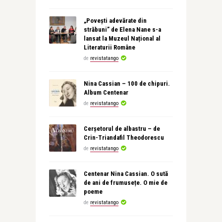
„Povești adevărate din
străbuni” de Elena Nane s-a
lansat la Muzeul Național al
Literaturii Române
de
revistatango
Nina Cassian – 100 de chipuri.
Album Centenar
de
revistatango
Cerșetorul de albastru – de
Crin-Triandafil Theodorescu
de
revistatango
Centenar Nina Cassian. O sută
de ani de frumusețe. O mie de
poeme
de
revistatango