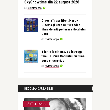
SkyShowtime din 22 august 2026
de
revistatango
Cinema în aer liber: Happy
Cinema și Caro Cultura aduc
filme de artă pe terasa Hotelului
Caro
de
revistatango
1 iunie la cinema, cu întreaga
familie. Ziua Copilului cu filme
bune și surprize
de
revistatango
RECOMANDAREA ZILEI
CĂRȚILE TANGO