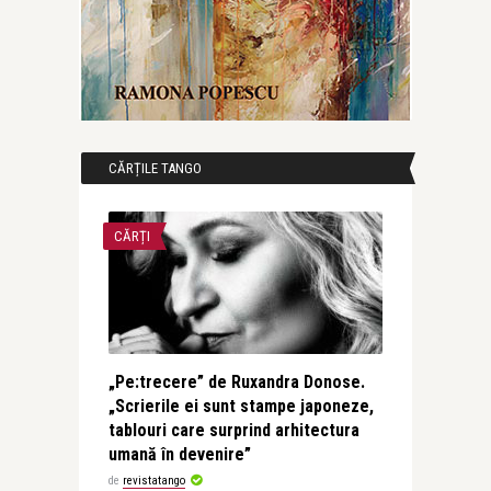
CĂRȚILE TANGO
CĂRȚI
„Pe:trecere” de Ruxandra Donose.
„Scrierile ei sunt stampe japoneze,
tablouri care surprind arhitectura
umană în devenire”
de
revistatango