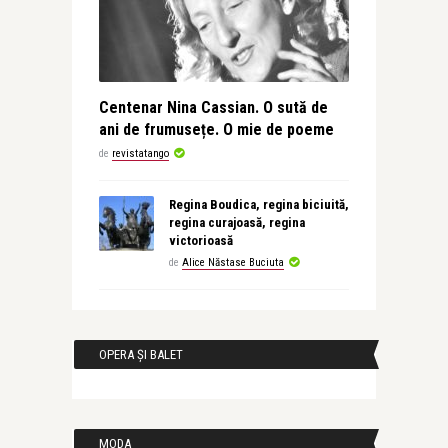
Centenar Nina Cassian. O sută de
ani de frumusețe. O mie de poeme
de
revistatango
Regina Boudica, regina biciuită,
regina curajoasă, regina
victorioasă
de
Alice Năstase Buciuta
OPERA ȘI BALET
MODA