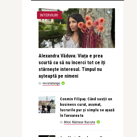
INTERVIURI
Alexandra Văduva: Viața e prea
scurtă ca să nu încerci tot ce îți
stârnește interesul. Timpul nu
așteaptă pe nimeni
de
revistatango
Cosmin Filipaș: Când susții un
business curat, asumat,
lucrurile pur și simplu se așază
în favoarea ta
de
Alice Năstase Buciuta