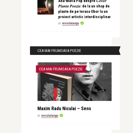
Ana-Maria Pop despre 𝐶𝑜𝑣𝑜𝑟
𝑃𝑙𝑎𝑛𝑡𝑒 𝑃𝑜𝑒𝑧𝑖𝑒: de la un shop de
plante de pe terasa Obor la un
proiect artistic interdisciplinar
de
revistatango
CEA MAI FRUMOASA POEZIE
CEA MAI FRUMOASA POEZIE
Maxim Radu Niculai – Sens
de
revistatango