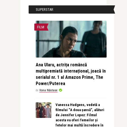
SUPERSTAR
FILM
Ana Ularu, actrița româncă
multipremiată internațional, joacă în
serialul nr. 1 al Amazon Prime, The
Power/Puterea
de
Ilona Năstase
Vanessa Hudgens, vedetă a
filmului “A doua șansă”, alături
de Jennifer Lopez: Filmul
acesta va oferi femeilor și
fetelor mai multă încredere în