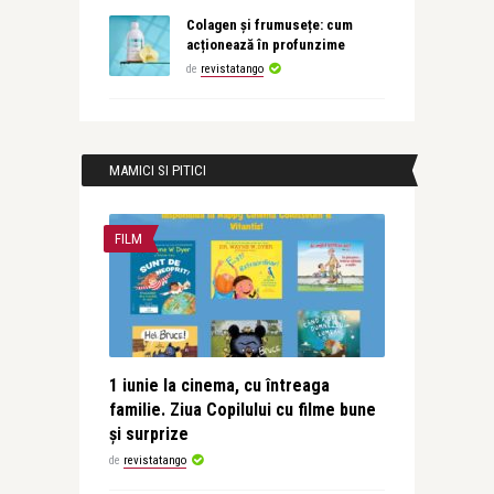
Colagen și frumusețe: cum
acționează în profunzime
de
revistatango
MAMICI SI PITICI
FILM
1 iunie la cinema, cu întreaga
familie. Ziua Copilului cu filme bune
și surprize
de
revistatango