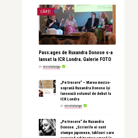
CĂRȚI
Pass:ages de Ruxandra Donose s-a
lansat la ICR Londra. Galerie FOTO
de
revistatango
„Pe:trecere” – Marea mezzo-
soprană Ruxandra Donose își
lansează volumul de debut la
ICR Londra
de
revistatango
„Pe:trecere” de Ruxandra
Donose. „Scrierile ei sunt
stampe japoneze, tablouri care