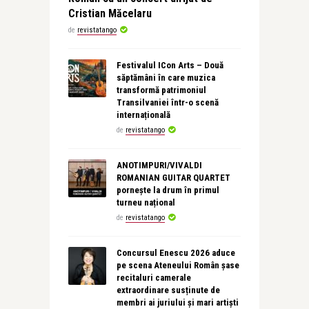
Cristian Măcelaru
de
revistatango
Festivalul ICon Arts – Două
săptămâni în care muzica
transformă patrimoniul
Transilvaniei într-o scenă
internațională
de
revistatango
ANOTIMPURI/VIVALDI
ROMANIAN GUITAR QUARTET
pornește la drum în primul
turneu național
de
revistatango
Concursul Enescu 2026 aduce
pe scena Ateneului Român șase
recitaluri camerale
extraordinare susținute de
membri ai juriului și mari artiști