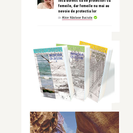
inca doresc sa fie protectori cu
femeile, dar femeile nu mai au
nevoie de protectia lor
de
Alice Năstase Buciuta