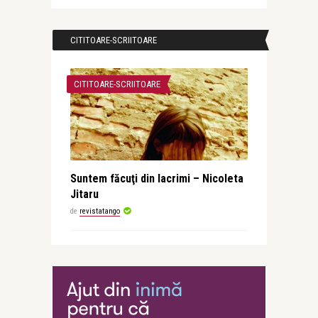
CITITOARE-SCRIITOARE
CITITOARE-SCRIITOARE
Suntem făcuţi din lacrimi – Nicoleta
Jitaru
de
revistatango