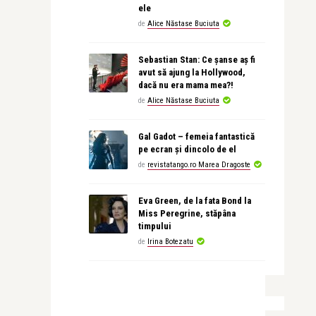
ele
de
Alice Năstase Buciuta
Sebastian Stan: Ce șanse aș fi
avut să ajung la Hollywood,
dacă nu era mama mea?!
de
Alice Năstase Buciuta
Gal Gadot – femeia fantastică
pe ecran și dincolo de el
de
revistatango.ro Marea Dragoste
Eva Green, de la fata Bond la
Miss Peregrine, stăpâna
timpului
de
Irina Botezatu