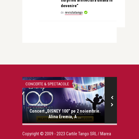
surprind arhitectura umană în
devenire”
de
revistatango
CONCERTE & SPECTACOLE
MONEYCHAT
revistatango
revistatango.ro
onose.
Concert „DISNEY 100” pe 2 noiembrie.
Alice Nasta
Alina Eremia, A ...
Copyright © 2009 - 2023 Cartile Tango SRL / Marea