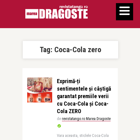
Tag:
Coca-Cola zero
Exprimă-ți
sentimentele și câștigă
garantat premiile verii
cu Coca-Cola și Coca-
Cola ZERO
de
revistatango.ro Marea Dragoste
Vara aceasta, sticlele Coca-Cola