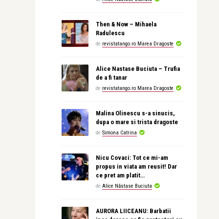
Then & Now – Mihaela
Radulescu
de
revistatango.ro Marea Dragoste
Alice Nastase Buciuta – Trufia
de a fi tanar
de
revistatango.ro Marea Dragoste
Malina Olinescu s-a sinucis,
dupa o mare si trista dragoste
de
Simona Catrina
Nicu Covaci: Tot ce mi-am
propus in viata am reusit! Dar
ce pret am platit…
de
Alice Năstase Buciuta
AURORA LIICEANU: Barbatii