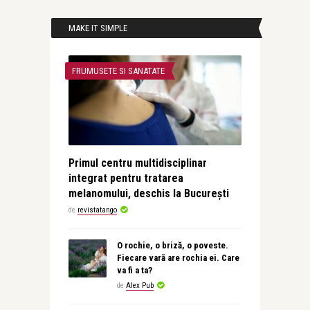
MAKE IT SIMPLE
FRUMUSETE SI SANATATE
Primul centru multidisciplinar
integrat pentru tratarea
melanomului, deschis la București
de
revistatango
O rochie, o briză, o poveste.
Fiecare vară are rochia ei. Care
va fi a ta?
de
Alex Pub