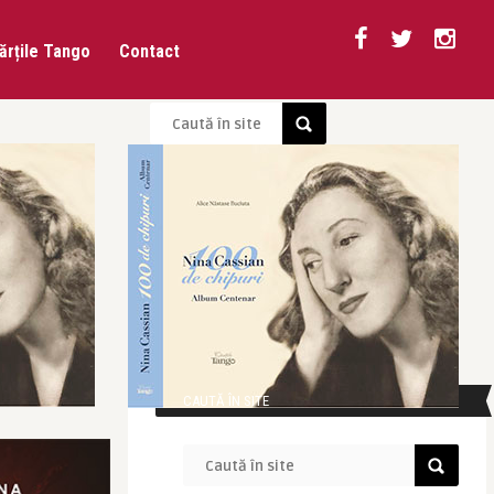
ărțile Tango
Contact
CAUTĂ ÎN SITE