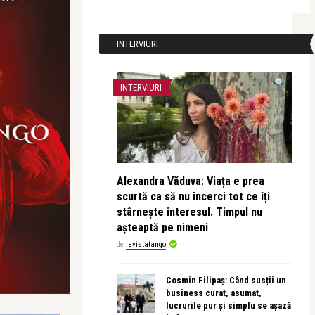
INTERVIURI
INTERVIURI
Alexandra Văduva: Viața e prea
scurtă ca să nu încerci tot ce îți
stârnește interesul. Timpul nu
așteaptă pe nimeni
de
revistatango
Cosmin Filipaș: Când susții un
business curat, asumat,
lucrurile pur și simplu se așază