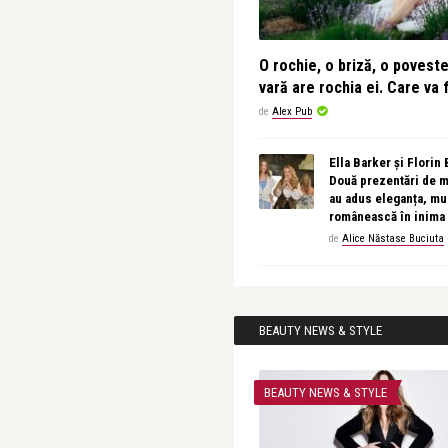
O rochie, o briză, o povest
vară are rochia ei. Care va f
de
Alex Pub
Ella Barker și Florin
Două prezentări de 
au adus eleganța, muz
românească în inima
de
Alice Năstase Buciuta
BEAUTY NEWS & STYLE
BEAUTY NEWS & STYLE