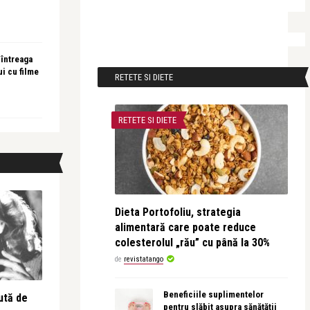
 întreaga
ui cu filme
RETETE SI DIETE
RETETE SI DIETE
Dieta Portofoliu, strategia
alimentară care poate reduce
colesterolul „rău” cu până la 30%
de
revistatango
Beneficiile suplimentelor
ută de
pentru slăbit asupra sănătății