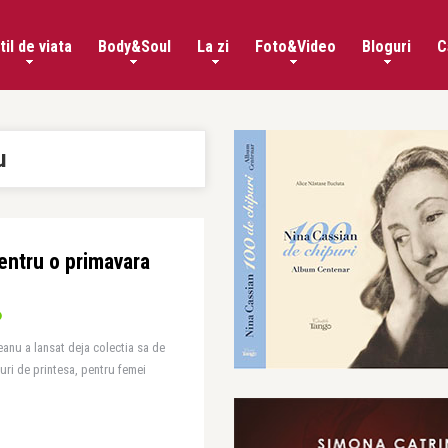
til de viata
Body&Soul
La zi
Foto&Video
Bloguri
C
u
entru o primavara
nu a lansat deja colectia sa de
uri de printesa, pentru femei