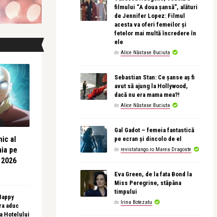
filmului “A doua șansă”, alături
de Jennifer Lopez: Filmul
acesta va oferi femeilor și
fetelor mai multă încredere în
ele
de
Alice Năstase Buciuta
Sebastian Stan: Ce șanse aș fi
avut să ajung la Hollywood,
dacă nu era mama mea?!
de
Alice Năstase Buciuta
Gal Gadot – femeia fantastică
ic al
pe ecran și dincolo de el
nia pe
de
revistatango.ro Marea Dragoste
 2026
Eva Green, de la fata Bond la
Miss Peregrine, stăpâna
timpului
 Happy
de
Irina Botezatu
ra aduc
sa Hotelului