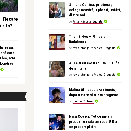
Simona Catrina, prietena și
colega noastră, a plecat, astăzi,
dintre noi
e. Fiecare
de
Alice Năstase Buciuta
i a ta?
Then & Now – Mihaela
Radulescu
 Burescu.
de
revistatango.ro Marea Dragoste
modă care
ica, arta
Alice Nastase Buciuta – Trufia
 Londrei
de a fi tanar
de
revistatango.ro Marea Dragoste
Malina Olinescu s-a sinucis,
dupa o mare si trista dragoste
de
Simona Catrina
Nicu Covaci: Tot ce mi-am
propus in viata am reusit! Dar
ce pret am platit…