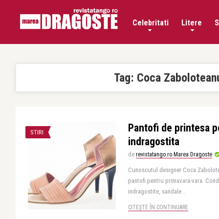
Celebritati
Litere
S
Tag:
Coca Zabolotean
Pantofi de printesa p
STIRI
indragostita
de
revistatango.ro Marea Dragoste
Cunoscutul designer Coca Zabolotea
pantofi pentru primavara-vara. Cond
indragostite, sandale ..
CITEȘTE ÎN CONTINUARE