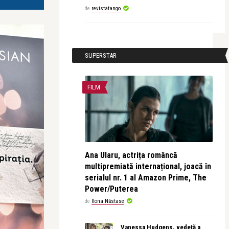
de
revistatango
SUPERSTAR
FILM
Ana Ularu, actrița româncă
multipremiată internațional, joacă în
serialul nr. 1 al Amazon Prime, The
Power/Puterea
de
Ilona Năstase
Vanessa Hudgens, vedetă a