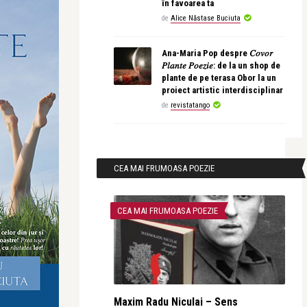
în favoarea ta
de
Alice Năstase Buciuta
Ana-Maria Pop despre 𝐶𝑜𝑣𝑜𝑟
𝑃𝑙𝑎𝑛𝑡𝑒 𝑃𝑜𝑒𝑧𝑖𝑒: de la un shop de
plante de pe terasa Obor la un
proiect artistic interdisciplinar
de
revistatango
CEA MAI FRUMOASA POEZIE
CEA MAI FRUMOASA POEZIE
Maxim Radu Niculai – Sens