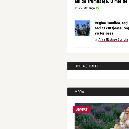
ani de frumusețe. O mie d
de
revistatango
Regina Boudica, regin
regina curajoasă, reg
victorioasă
de
Alice Năstase Buciuta
OPERA ȘI BALET
MODA
ADVERT