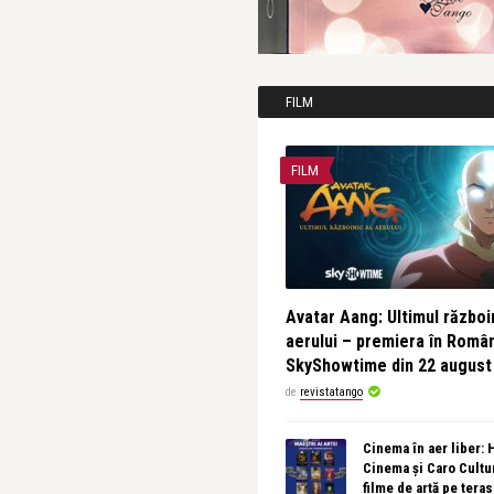
FILM
FILM
Avatar Aang: Ultimul războin
aerului – premiera în Româ
SkyShowtime din 22 august
de
revistatango
Cinema în aer liber:
Cinema și Caro Cultu
filme de artă pe tera