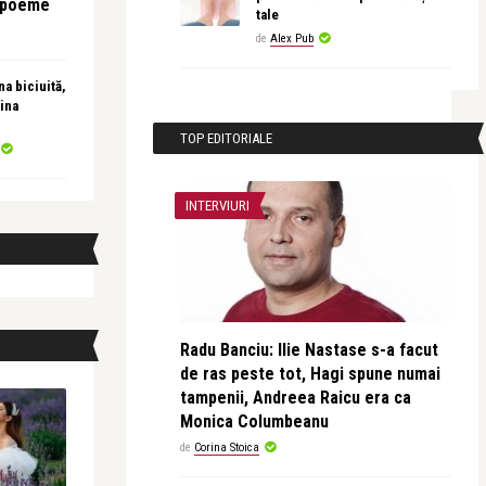
e poeme
tale
de
Alex Pub
a biciuită,
ina
TOP EDITORIALE
INTERVIURI
Radu Banciu: Ilie Nastase s-a facut
de ras peste tot, Hagi spune numai
tampenii, Andreea Raicu era ca
Monica Columbeanu
de
Corina Stoica