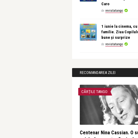
Caro
de
revistatango
1 iunie la cinema, cu
familie. Ziua Copilul
bune și surprize
de
revistatango
RECOMANDAREA ZILEI
CĂRȚILE TANGO
Centenar Nina Cassian. O s